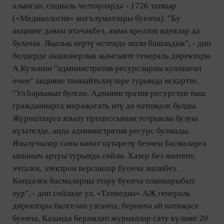
алынган, социаль челтәрләрдә - 1726 тапкыр
(«Медиаология» мәгълүматлары буенча). "Бу
акцияне дәвам итәчәкбез, әмма креатив идеяләр дә
булачак. Яңалык кертү өстендә эшли башладык", - дип
белдерде акционерлык җәмгыяте генераль директоры
А.Кузьмин "административ ресурсларны кулланган
өчен" акцияне тәнкыйтьләүләре турында искәртте.
"Ул һәрвакыт булган. Административ ресурстан тыш
гражданнарга мөрәҗәгать итү дә нәтиҗәле булды.
Журналларга язылу процессының тотрыклы булуы
күзәтелде, анда административ ресурс булмады.
Язылучылар саны кинәт күтәрелү безнең басмаларга
ышаныч артуы турында сөйли. Хәзер без контент,
эчтәлек, электрон версияләр буенча эшлибез.
Көндәлек басмаларны этәрү буенча планнарыбыз
зур", - дип сөйләде ул. «Татмедиа» АҖ генераль
директоры билгеләп узганча, берничә ай нәтиҗәсе
буенча, Казанда берәмләп журналлар сату күләме 20