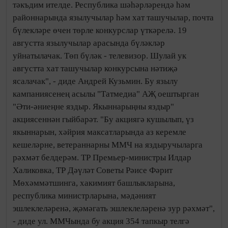
тәкъдим ителде. Республика шәһәрләрендә һәм
районнарында язылучылар һәм хат ташучылар, почта
бүлекләре өчен төрле конкурслар үткәрелә. 19
августта язылучылар арасында бүләкләр
уйнатылачак. Төп бүләк - телевизор. Шулай ук
августта хат ташучылар конкурсына нәтиҗә
ясалачак", - диде Андрей Кузьмин. Бу язылу
кампаниясенең асылы "Татмедиа" АҖ оештырган
"Әти-әниеңне яздыр. Якыннарыңны яздыр"
акциясеннән гыйбарәт. "Бу акциягә кушылып, үз
якыннарын, хәйрия максатларында аз керемле
кешеләрне, ветераннарны ММЧ на яздыручыларга
рәхмәт белдерәм. ТР Премьер-министры Илдар
Халиковка, ТР Дәүләт Советы Рәисе Фәрит
Мөхәммәтшинга, хакимият башлыкларына,
республика министрларына, мәдәният
эшлеклеләренә, җәмәгать эшлеклеләренә зур рәхмәт",
- диде ул. ММЧында бу акция 354 тапкыр телгә