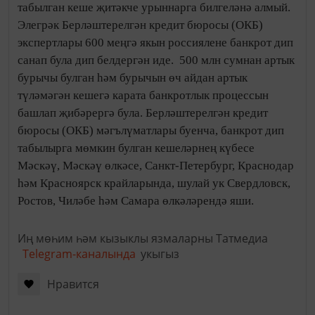
табылган кеше җитәкче урыннарга билгеләнә алмый.
Элегрәк Берләштерелгән кредит бюросы (ОКБ)
экспертлары 600 меңгә якын россиялене банкрот дип
санап була дип белдергән иде. 500 млн сумнан артык
бурычы булган һәм бурычын өч айдан артык
түләмәгән кешегә карата банкротлык процессын
башлап җибәрергә була. Берләштерелгән кредит
бюросы (ОКБ) мәгълүматлары буенча, банкрот дип
табылырга мөмкин булган кешеләрнең күбесе
Мәскәү, Мәскәү өлкәсе, Санкт-Петербург, Краснодар
һәм Красноярск крайларында, шулай ук Свердловск,
Ростов, Чиләбе һәм Самара өлкәләрендә яши.
Иң мөһим һәм кызыклы язмаларны Татмедиа
Telegram-каналында
укыгыз
Нравится