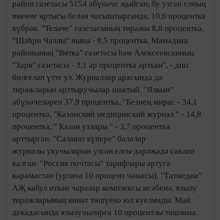
район газетасы 5154 әбүнәче җыйган, бу узган елның
икенче яртысы белән чагыштырганда, 10,6 процентка
күбрәк. "Теләче" газетасының тиражы 8,8 процентка,
"Шәһри Чаллы" ныкы - 8,5 процентка, Мамадыш
районының "Вятка" газетасы һәм Алексеевскиның
"Заря" газетасы - 3,1 әр процентка арткан", - дип
билгеләп үтте ул. Журналлар арасында да
тиражларын арттыручылар шактый. "Ялкын"
әбүнәчеләрен 37,9 процентка, "Безнең мирас - 34,1
процентка, "Казанский медицинский журнал " - 14,8
процентка, " Казан утлары " - 3,7 процентка
арттырган. "Салават күпере" балалар
журналы укучыларын узган елгы дәрәҗәдә саклап
калган. "Россия почтасы" тарифлары артуга
карамастан (уртача 10 процент чамасы), "Татмедиа"
АҖ кабул иткән чаралар комплексы исәбенә, язылу
тиражларының кинәт төшүенә юл куелмады. Май
декадасында язылучыларга 10 процентлы ташлама