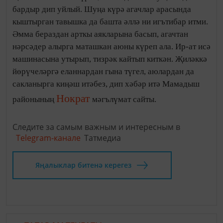
бардыр дип уйлый. Шуңа күрә агачлар арасында
кыштырган тавышка да башта әллә ни игътибар итми.
Әмма бераздан арткы аякларына басып, агачтан
нәрсәдер алырга маташкан аюны күреп ала. Ир-ат исә
машинасына утырып, тизрәк кайтып киткән. Җиләккә
йөрүчеләргә еланнардан гына түгел, аюлардан да
сакланырга киңәш итәбез, дип хәбәр итә Мамадыш
Нократ
районының
мәгълүмат сайты.
Следите за самым важным и интересным в
Telegram-канале
Татмедиа
Яңалыклар битенә керегез