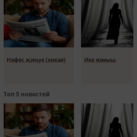
Нәфес җиңүе (хикәя)
Ике язмыш
Топ 5 новостей