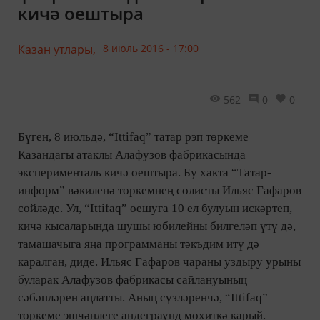
кичә оештыра
Казан утлары,
8 июль 2016 - 17:00
562
0
0
Бүген, 8 июльдә, “Ittifaq” татар рэп төркеме
Казандагы атаклы Алафузов фабрикасында
эксперименталь кичә оештыра. Бу хакта “Татар-
информ” вәкиленә төркемнең солисты Ильяс Гафаров
сөйләде. Ул, “Ittifaq” оешуга 10 ел булуын искәртеп,
кичә кысаларында шушы юбилейны билгеләп үтү дә,
тамашачыга яңа программаны тәкъдим итү дә
каралган, диде. Ильяс Гафаров чараны уздыру урыны
буларак Алафузов фабрикасы сайлануының
сәбәпләрен аңлатты. Аның сүзләренчә, “Ittifaq”
төркеме эшчәнлеге андеграунд мохиткә карый.