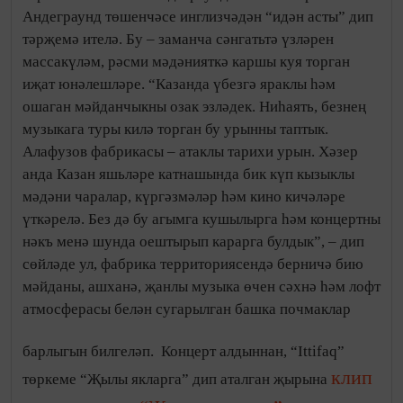
Андеграунд төшенчәсе инглизчәдән “идән асты” дип
тәрҗемә ителә. Бу – заманча сәнгатьтә үзләрен
массакүләм, рәсми мәдәнияткә каршы куя торган
иҗат юнәлешләре. “Казанда үбезгә яраклы һәм
ошаган мәйданчыкны озак эзләдек. Ниһаять, безнең
музыкага туры килә торган бу урынны таптык.
Алафузов фабрикасы – атаклы тарихи урын. Хәзер
анда Казан яшьләре катнашында бик күп кызыклы
мәдәни чаралар, күргәзмәләр һәм кино кичәләре
үткәрелә. Без дә бу агымга кушылырга һәм концертны
нәкъ менә шунда оештырып карарга булдык”, – дип
сөйләде ул, фабрика территориясендә берничә бию
мәйданы, ашханә, җанлы музыка өчен сәхнә һәм лофт
атмосферасы белән сугарылган башка почмаклар
барлыгын билгеләп.
Концерт алдыннан, “Ittifaq”
клип
төркеме “Җылы якларга” дип аталган җырына