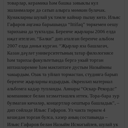
товарлар, керамика һәм башка зәвыклы кул
эшләнмәләре дә сатып алырга мөмкин булачак.
Кунакларны шулай ук тәмле кайнар пылау көтә. Ильяс
Гафаров әңгәмә барышында “Ittifaq” төркемен оешу
тарихына да тукталды. Беренче җырлары 2006 елда
иҗат ителгән. “Бәлки” дип аталган беренче альбом
2007 елда дөнья күргән. “Җырлар яза башлагач,
Казан дәүләт университетының татар филологиясе
һәм тарихы факультетында бергә укый торган
иптәшләремне һәм мәктәптәге дустым Назыймны
чакырдым. Озак та уйлап тормастан, студиягә барып
беренче җырларны яздырдык. Әкренләп материал
альбомга кадәр тупланды. Аннары “Оскар-Рекордс”
компаниясе белән хезмәттәшлек иттек. Тора-бара зур
булмаган кичәләр, концертлар оештыра башладык”, –
дип сөйләде Ильяс Гафаров. Ул чакта төркем 4
кешедән торган булса, хәзер аның составында –
Ильяс Гафаров белән Назыйм Исмәгыйлев, шулай ук