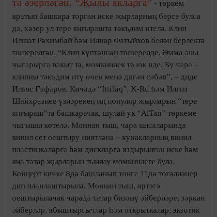
та әзерләгән. “Җылы якларга”
- төркем
яратып башкара торган иске җырларның берсе булса
да, хәзер ул тере яңгырашта тәкъдим ителә. Клип
Илшат Рәхимбай һәм Илнар Фатыйхов белән берлектә
төшерелгән. “Клип күптәннән төшерелде. Әмма аны
чыгарырга вакыт та, мөмкинлек тә юк иде. Бу чара –
клипны тәкъдим итү өчен менә дигән сәбәп”, – диде
Ильяс Гафаров. Кичәдә “Ittifaq”, K-Ru һәм Илгиз
Шайхразиев үзләренең иң популяр җырларын “тере
яңгыраш”та башкарачак, шулай ук “AlTan” төркеме
чыгышы көтелә. Моннан тыш, чара кысаларында
винил сет оештыру ниятләнә – кунакларның винил
пластинкаларга һәм дискларга яздырылган иске һәм
яңа татар җырларын тыңлау мөмкинлеге була.
Концерт кичке 8дә башланып төнге 11дә төгәлләнер
дип планлаштырыла. Моннан тыш, иртәгә
оештырылачак чарада татар бизәнү әйберләре, зәркан
әйберләр, ябыштыргычлар һәм открыткалар, экзотик