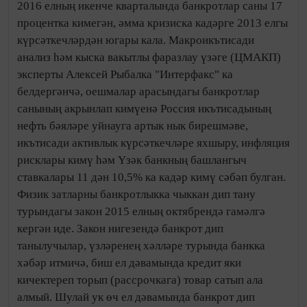
2016 елның икенче кварталында банкротлар саны 17
процентка кимегән, әмма кризиска кадәрге 2013 елгы
күрсәткечләрдән югары кала. Макроикътисади
анализ һәм кыска вакытлы фаразлау үзәге (ЦМАКП)
эксперты Алексей Рыбалка "Интерфакс" ка
белдергәнчә, оешмалар арасындагы банкротлар
санының акрынлап кимүенә Россия икътисадының
нефть бәяләре уйнауга артык нык бирешмәве,
икътисади активлык күрсәткечләре яхшыру, инфляция
рисклары кимү һәм Үзәк банкның башлангыч
ставкалары 11 дән 10,5% ка кадәр кимү сәбәп булган.
Физик затларны банкротлыкка чыккан дип тану
турындагы закон 2015 елның октябрендә гамәлгә
кергән иде. Закон нигезендә банкрот дип
танылучылар, үзләренең хәлләре турында банкка
хәбәр итмичә, биш ел дәвамында кредит яки
кичектереп торып (рассрочкага) товар сатып ала
алмый. Шулай ук өч ел дәвамында банкрот дип