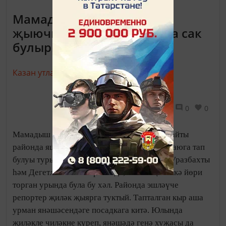
Мамадышта җиләк
җыючыларга аюлардан да сак
булырга кушалар
Казан утлары,
8 июль 2016 - 15:00
524
0
0
Мамадыш районының Нократ мәгълүмат сайты
районда яшәүче кешенең җиләк җыйганда аюга тап
булуы турында яза. Мамадыш районының Уразбахты
һәм Дегетле авылы тирәсендә, халык җиләккә йөри
торган урында була бу хәл. Районда эшләүче
репортер җиләк җыярга туктый. Тапталган кыр аша
урман янәшәсендәге посадкага китә. Юлында
җиләкле чиләкне күреп, янәшәдә генә хуҗасы да