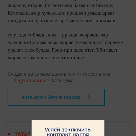
яшәеше, үткәне, бүгенгесенә багышланган иде.
Кечечынлылар хуҗалыкта ирешкән уңышларын
тәкъдим итсә, бизнәлеләр 1 мең еллык тарихлары
турында сөйләде, авыл турында җырладылар.
Алешкин-Саплык авыл җирлеге командасы беренче
урынга лаек булды. Гран-при иясе итеп Үби авыл
җирлеге командасы игълан ителде.
Следите за самым важным и интересным в
Telegram-канале
Татмедиа
Яңалыклар битенә керегез
ТАТАР МАТБУГАТЫ