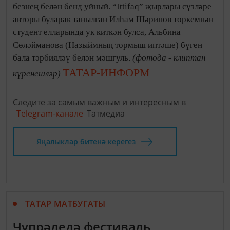
безнең белән бенд уйный. “Ittifaq” җырлары сүзләре
авторы буларак танылган Илһам Шәрипов төркемнән
студент елларында ук киткән булса, Альбина
Сөләйманова (Назыймның тормыш иптәше) бүген
бала тәрбияләү белән мәшгуль.
(фотода - клиптан
ТАТАР-ИНФОРМ
күренешләр)
Следите за самым важным и интересным в
Telegram-канале
Татмедиа
Яңалыклар битенә керегез
ТАТАР МАТБУГАТЫ
Чүпрәледә фестиваль