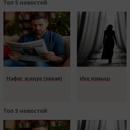
Топ 5 новостей
Нәфес җиңүе (хикәя)
Ике язмыш
Топ 5 новостей