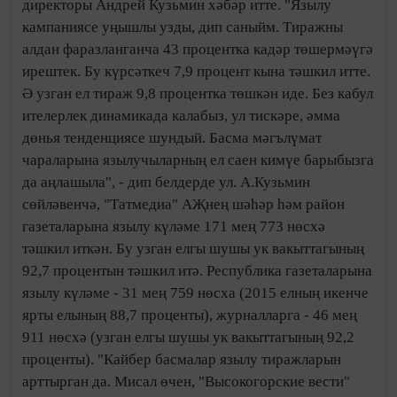
директоры Андрей Кузьмин хәбәр итте. "Язылу
кампаниясе уңышлы узды, дип саныйм. Тиражны
алдан фаразланганча 43 процентка кадәр төшермәүгә
ирештек. Бу күрсәткеч 7,9 процент кына тәшкил итте.
Ә узган ел тираж 9,8 процентка төшкән иде. Без кабул
ителерлек динамикада калабыз, ул тискәре, әмма
дөнья тенденциясе шундый. Басма мәгълүмат
чараларына язылучыларның ел саен кимүе барыбызга
да аңлашыла", - дип белдерде ул. А.Кузьмин
сөйләвенчә, "Татмедиа" АҖнең шәһәр һәм район
газеталарына язылу күләме 171 мең 773 нөсхә
тәшкил иткән. Бу узган елгы шушы ук вакыттагының
92,7 процентын тәшкил итә. Республика газеталарына
язылу күләме - 31 мең 759 нөсха (2015 елның икенче
ярты елының 88,7 проценты), журналларга - 46 мең
911 нөсхә (узган елгы шушы ук вакыттагының 92,2
проценты). "Кайбер басмалар язылу тиражларын
арттырган да. Мисал өчен, "Высокогорские вести"