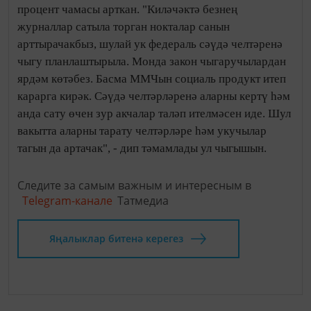
процент чамасы арткан. "Киләчәктә безнең
журналлар сатыла торган нокталар санын
арттырачакбыз, шулай ук федераль сәүдә челтәренә
чыгу планлаштырыла. Монда закон чыгаручылардан
ярдәм көтәбез. Басма ММЧын социаль продукт итеп
карарга кирәк. Сәүдә челтәрләренә аларны кертү һәм
анда сату өчен зур акчалар таләп ителмәсен иде. Шул
вакытта аларны тарату челтәрләре һәм укучылар
тагын да артачак", - дип тәмамлады ул чыгышын.
Следите за самым важным и интересным в
Telegram-канале
Татмедиа
Яңалыклар битенә керегез