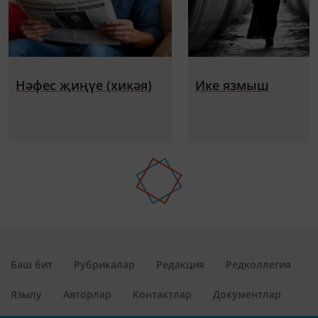
Нәфес җиңүе (хикәя)
Ике язмыш
Баш бит
Рубрикалар
Редакция
Редколлегия
Язылу
Авторлар
Контактлар
Документлар