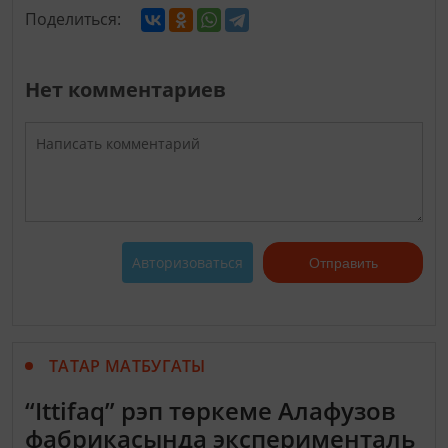
Поделиться:
Нет комментариев
Авторизоваться
Отправить
ТАТАР МАТБУГАТЫ
“Ittifaq” рэп төркеме Алафузов
фабрикасында эксперименталь