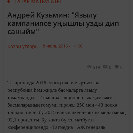
ТАТАР МАТБУГАТЫ
Андрей Кузьмин: "Язылу
кампаниясе уңышлы узды дип
саныйм"
Казан утлары,
8 июль 2016 - 14:00
519
0
0
Татарстанда 2016 елның икенче яртысына
республика һәм җирле басмаларга язылу
тәмамланды. "Татмедиа" акционерлык җәмгыяте
басмаларының гомуми тиражы 250 мең 443 нөсхә
тәшкил иткән, бу 2015 елның икенче яртысындагының
92,1 проценты. Бу хакта бүген матбугат
конференциясендә «Татмедиа» АҖ генераль