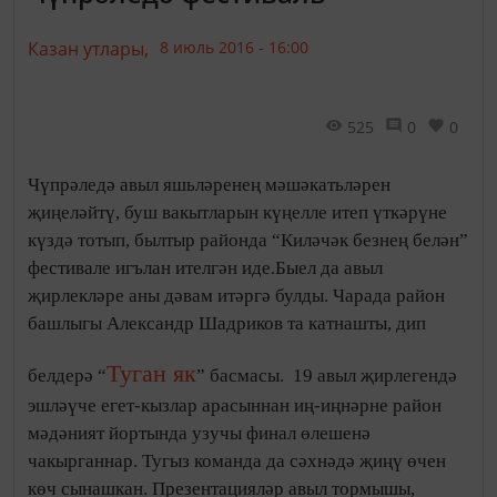
Казан утлары,
8 июль 2016 - 16:00
525
0
0
Чүпрәледә авыл яшьләренең мәшәкатьләрен
җиңеләйтү, буш вакытларын күңелле итеп үткәрүне
күздә тотып, былтыр районда “Киләчәк безнең белән”
фестивале игълан ителгән иде.Быел да авыл
җирлекләре аны дәвам итәргә булды. Чарада район
башлыгы Александр Шадриков та катнашты, дип
Туган як
белдерә “
” басмасы.
19 авыл җирлегендә
эшләүче егет-кызлар арасыннан иң-иңнәрне район
мәдәният йортында узучы финал өлешенә
чакырганнар. Тугыз команда да сәхнәдә җиңү өчен
көч сынашкан. Презентацияләр авыл тормышы,