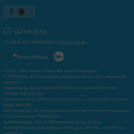
Телефон АО «ТАТМЕДИА»:
(843) 222 09 84
16+
© 2011 - 2026. Казан Утлары. Все права защищены.
© ТАТМЕДИА. Все материалы, размещенные на сайте, защищены
законом.
Перепечатка, воспроизведение и распространение в любом
объеме информации,
размещенной на сайте, возможна только с письменного согласия
редакций СМИ.
При поддержке Республиканского агентства по печати и массовым
коммуникациям «ТАТМЕДИА».
Наименование СМИ: Сетевое издание Казан Утлары
№ свидетельства о регистрации СМИ, дата: ЭЛ N ФС - 77-69875 от
29.05.2017