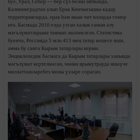
буе, Урал, Себер — бер сүз белән әйткәндә,
Калининградтан алып Ерак Көнчыгышка кадәр
территорияләрдә, ерак һәм якын чит илләрдә гомер
итә. Басмада 2010 елда узган халык санын алу
мәгълүматларына таянып эшләнелгән. Статистика
буенча, Россиядә 5 млн 413 мең татар кешесе яши,
әмма бу санга Кырым татарлары керми.
Энциклопедик басмага да Кырым татарлары хакында
мәгълүмат кертелмәгән, чөнки ярымутрауда яшәүче
милләттәшләребез моны үзләре сораган.