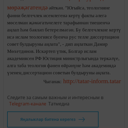
мөрәҗәгатендә
әйткән. "Югыйсә, теологияне
фәнни белгечлек исемлегенә кертү факты әлегә
мөселман җәмәгатьчелеге тарафыннан тиешенчә
аңлап һәм бәяләп бетерелмәгән. Бу белгечлекне кертү
исә ислам теологиясе буенча рус телле диссертацион
совет булдыруны аңлата", - дип аңлаткан Дамир
Мөхетдинов. Искәртеп үтик, Болгар ислам
академиясен РФ Юстиция министрлыгында теркәлүе,
алга таба теология фәнен өйрәнүне һәм академиядә
үзенең диссертацион советын булдыруны аңлата.
http://tatar-inform.tatar
Чыганак:
Следите за самым важным и интересным в
Telegram-канале
Татмедиа
Яңалыклар битенә керегез