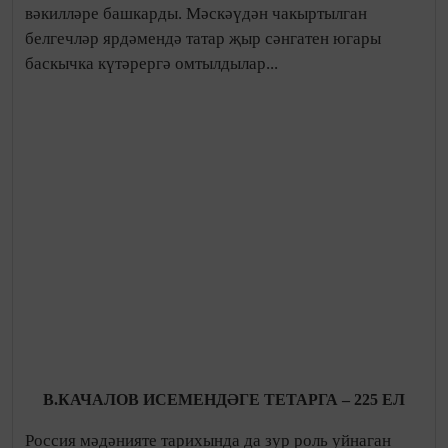
бирәбез”, - дип хисап тотты моннан бер ел элек
кинематографистлар арасыннан әлеге вазыйфага
сайлап куелган рәис. Ул берлектә хәзер 54 әгъза
барлыгын билгеләп үтте. “Кино төшерү белән
шөгыльләнүче яшьләрнең күбесе берлектә түгел иде.
Аларның бер өлеше үзләре керергә теләмәсә, бер
өлеше керә алмаган. Без яңарак кына уналты кешене
алдык”, - диде ул. Мәгълүмат өчен: Татарстан
Кинематография берлеге әгъзаларының берсе
билгеләп узганча, берлеккә керү взносы 10 000 сум
тора. “Бәлки, бу бөтенләй көлке булып яңгырар, ләкин
мин яшь киноматографистларның социаль ипотека
буенча фатир алу мөмкинлеге булмауга кайгырам.
Алар дәүләт учреждениеләрендә эшләмәгәнлектән
фатир чиратына баса алмыйлар. Шул хакта
уйланабыз”, - диде Илдар Ягъфәров. Берлекнең тагын
бер уңышы дип быел аның әгъзаларының Казан
мөселман кинофестиваленә кызыл келәмнән атлап