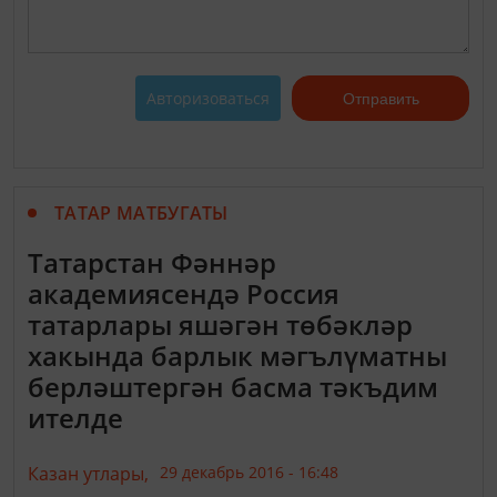
Авторизоваться
Отправить
ТАТАР МАТБУГАТЫ
Татарстан Фәннәр
академиясендә Россия
татарлары яшәгән төбәкләр
хакында барлык мәгълүматны
берләштергән басма тәкъдим
ителде
Казан утлары,
29 декабрь 2016 - 16:48