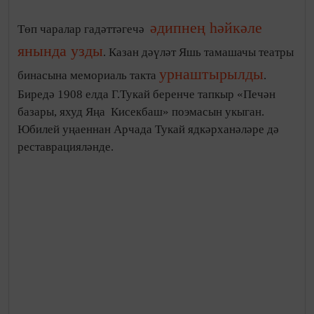
Иске
Бөтенроссия авыл Сабан туен Ульян өлкәсенең
Кулаткы авылында
гөрләтеп уздырдык.
Татарстаннан читтә гомер итүче милләттәшләребезгә
сәнгать шатлыгын ирештерүдә Татарстан артистлары
да актив катнашты.
ЮБИЛЯРЛАР
Дөньякүләм танылган композитор
София
Гобәйдуллина
85 яшьлеген Казанда да билгеләп
узды. Халык шагыйре
Ренат Харис
75 яшьлеген яңа
уңышлар белән каршы алды. Шулай ук
Фатих
Әмирхан
ның – 130,
Муса Җәлил
нең – 110,
Николай Фешин
ның – 135,
Сара Садыйкова
ның
110 еллыклары билгеләп үтелде.
ЯЗУЧЫЛАР БЕРЛЕГЕНДӘ – ЯҢА ҖИТӘКЧЕ
Татарстан Язучылар берлегенең XVIII корылтаенда
рәисе итеп
драматург Данил Салихов берлек