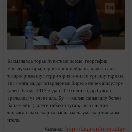
Басмаларда торак пунктның исеме, георгафик
мәгълүматлары, территория мәйданы, халык саны,
татарларның шул территориягә килеп урнашу тарихы,
1917 елга кадәр татарларның биредә ничек яшәүләре
(әлеге басма 1917 елдан 2010 елга кадәр булган
аралыкны үз эченә ала. Бу — халык санын алу белән
бәйле- авт.”), әлеге төбәктә туган, яисә яшәгән
танылган шәхесләр хакында мәгълүматлар тәкъдим
ителә.
http://tatar-inform.tatar
Чыганак: