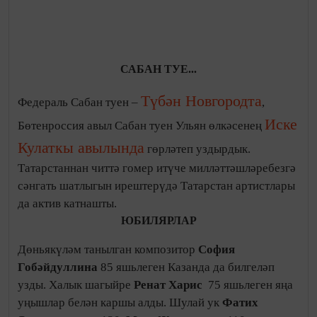
сайланды.
Г.ТУКАЙ ИСЕМЕНДӘГЕ ТАТАР ДӘҮЛӘТ
ФИЛАРМОНИЯСЕ...
Филармония тарихында беренче тапкыр концерт
оешмасына ГабдуллаТукай исеме бирелүнең түгәрәк
датасы билгеләп үтелде. Татар филармониясендә
Г.Тукайның тууына – 130 ел, концерт оешмасына
шагыйрь исеме бирелүгә 70 ел тулуга багышланган
тантаналы кичә, филармония паркында истәлек агачы
утырту мизгелләре сәнгать сөючеләр күңеленә хуш
килде. 2016 ел филармония өчен шактый нәтиҗәле
узды. Абонементлар сериясе бермә-бер артты. 2016
елда тамашачылар планы 200 процентка үтәлүдә дә
әлеге система эшләп китүнең әһәмияте зур, ди
филармония директоры
Кадим Нуруллин
.
Россиянең халык артисты, Г.Тукай исемендәге дәүләт
премиясе лауреаты, Татарстан халык уен кораллары