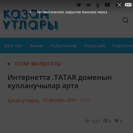
3
Автоматическое закрытие баннера через
Баш бит
Архив
Рубрикалар
Редакция
Редколл
ТАТАР МАТБУГАТЫ
Интернетта .TATAR доменын
кулланучылар арта
Казан утлары,
29 декабрь 2016 - 17:21
1587
0
0