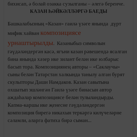
вакыйга белән тарихка кереп калачак, – ди Милли
музей директоры
Гөлчәчәк Нәҗипова
. – Атап
әйткәндә, А.М.Горький әдәби-мемориаль музеенда
реконструкция эшләре төгәлләнгәннән соң яңа
экспозиция эшли башлады. Е.А.Боратынский
музеенда «Пушкин һәм Казан: Казан коллекцияләре
Россия музейларында» дигән күргәзмә проекты – ТР
Милли музееның А.С.Пушкин музее (Санкт-
Петербург), А.С.Пушкин Дәүләт музее (Мәскәү),
В.А.Тропинин музее һ.б. Мәскәү рәссамнары белән
хезмәттәшлеге нәтиҗәсе. Ростов өлкәсенең
Вешенская станицасындагы М.А.Шолохов Дәүләт
музей-тыюлыгында «Казан татарларының декоратив-
гамәли сәнгате» күргәзмәсе тәкъдим ителде. Әлеге
күргәзмә Бахчасарайда Кырым тарихи музей-
тыюлыгында һәм Симферопольдәге Этнография
музеенда да күрсәтелде». Бөек Тукаебызның тууына
130 ел тулуга багышланган чараларда да музей