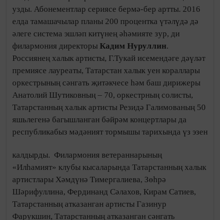
кабул итте. Филармониянең музыкаль-әдәби лекторий
бүлеге күренекле җырчы һәм композитор,
Татарстанның халык артисты Гали Ильясовның
тууына 80 ел тулуга багышланган «Синең өчен»
дигән истәлек концерты оештырды. Татарстанның
халык артисты Гали Ильясов, Татарстанның
атказанган артисты Таһир Якуповның исемнәрен
мәңгеләштерү максатында, филармония Казанда
артистлар яшәгән йорт диварларына истәлек
такталары урнаштыру эшен башлады. Әлеге
инициатива Татарстан Хөкүмәтендә хуплау тапты.
2017 елда бу изге эшнең нәтиҗәсе булачак, ди
филармониянең матбугат үзәге җитәкчесе
Зимфира
Гыйльметдинова
. Филармония паркында, 2015 елда
башланган күркәм гадәтне дәвам итеп, Россиянең
атказанган, Татарстанның халык артисты Эмиль
Җәләлетдинов һәм Татарстанның халык артисты
истәлек
Флера Сөләйманова тарафыннан