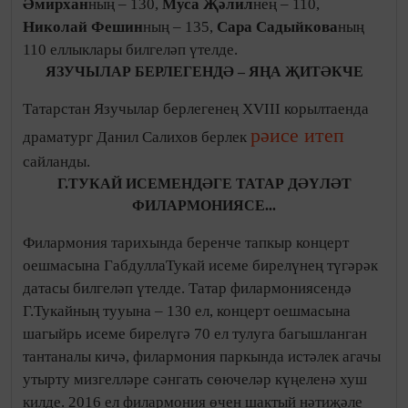
оркестрының сәнгать җитәкчесе һәм баш дирижеры
Анатолий Шутиковның – 70, оркестрның солисты,
Татарстанның халык артисты Резидә Галимованың 50
яшьлегенә багышланган бәйрәм концертлары да
республикабыз мәдәният тормышы тарихында үз эзен
калдырды.
Филармония ветераннарының
«Илһамият» клубы кысаларында Татарстанның халык
артистлары Хәмдүнә Тимергалиева, Зөһрә
Шәрифуллина, Фердинанд Сәлахов, Кирам Сатиев,
Татарстанның атказанган артисты Газинур
Фарукшин, Татарстанның атказанган сәнгать
эшлеклесе, композитор Ганс Сәйфуллинның юбилей
концертлары, Россиянең атказанган, Татарстанның
халык артисты Рөстәм Вәлиевне искә алу кичәсе,
Татарстанның халык артисты Зиннур
Нурмөхәммәтовның тууына 75 ел тулуга
багышланган кичәләрне җыр-моң яратучылар җылы