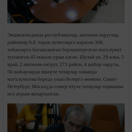
Энциклопедиядә республикалар, автоном округлар,
районнар һ.б. торак пунктларга караган 308,
төбәкләргә багышланган берләштерелгән мәгълүмәт
тупланган 45 мәкалә урын алган. Шулай ук, 29 өлкә, 5
край, 2 автоном-окгруг, 273 район, 4 шәһәр округы,
56 шәһәрләрдә яшәүче татарлар хакында
мәгълүматны биредә укып белергә мөмкин. Санкт-
Петербург, Мәскәүдә гомер итүче татарлар тормышы
исә аерым яктыртылган.