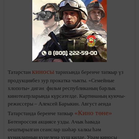
куючы-режиссеры – Алексей Барыкин. Август аенда
«Кино төне»
Татарстанда беренче тапкыр
Бөтенроссия акциясе узды. Ачык һавада
оештырылган сеанслар шәһәр халкы һәм
кунакларның күңеленә хуш килде. Урам киносы
халыкара фестивалендә 700 кеше Россия киноларын
мөселман киносы
тамаша кылды. Ә Казан
фестивалендә 7 көн эчендә 6 мәйданда 258 киносенас
тәкъдим ителде. Фестиваль программасын 21 мең
тамашачы карады. 2016 елда Тәтеш, Әгерҗе,
Менделеевскида 3 кинозал сафка басты. Декабрьдә
Зәй, Мамадыш, Лениногорск һәм Баулыда да
кабул итәргә
кинозаллар беренче тамашачыларын
әзерләнә
. Кукмара, Мөслим, Алексеевск халкы да
2017 ел башында заманча, яңа залларда кино карый
алачак. «Авыл клублары» республика программасы
уңаеннан 2016 елда 45 клуб төзелгән. 43 клубта