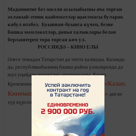
Мәдәниятне без милли асылыбызны ача торган
әхлакый-этник кыйммәтләр җыелмасы буларак
кабул итәбез. Буыннан-буынга күчеп, безне
башка мәмләкәтләр, дөнья халыклары белән
берләштереп тора торган көч ул.
РОССИЯДӘ – КИНО ЕЛЫ
Әлеге темадан Татарстан да читтә калмады. Казанда
да, республикабызның башка район үзәкләрендә дә
шул уңайдан проектлар оештырылды. Казан
«Казан.
Кремленең «Манеж» күргәзмәләр залында
Кинематограф. Гасырдан гасырга»
дигән
киносы
зур күргәзмә эшләде.
Татарстан
тарихында
беренче тапкыр үз продукциябез зур прокатка чыкты.
«Семейные хлопоты» дигән фильм республиканың
барлык кинотеатрларында күрсәтелде. Картинаның