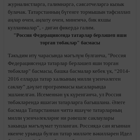
журналистларга, галимнәргә, сәясәтчеләргә кызык
булачак. Татарстанның бүгенге тормышын тәфсилләп
аңлар өчен, аңлату өчен, минемчә, бик яхшы
кулланмалар”, - дигән фикердә галим.
"Россия Федерациясендә татарлар берләшеп яши
торган төбәкләр" басмасы
Тәкъдим итү чарасында мәгълүм булганча, "Россия
Федерациясендә татарлар берләшеп яши торган
төбәкләр" басмасы, башка басмалар кебек үк, “2014-
2016 елларда татар халкының милли үзенчәлеген
саклау” дәүләт программасы кысаларында
эшләнелгән. Исеменнән үк күренгәнчә, ул Россия
төбәкләрендә яшәгән татарларга багышлана. Әлеге
басмада Татарстаннан читтә яшәүче татарларның
милли үзенчәлекләрне ни рәвешле саклаулары
хакында мәгълүмат тупланган. Россиядә сан ягыннан
икенче урында булган татар милләте вәкилләрен Идел