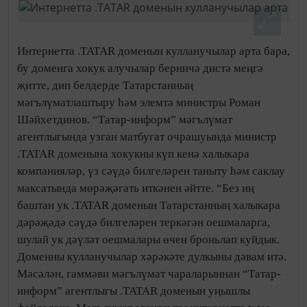
Интернетта .TATAR доменын кулланучылар арта бара,
бу доменга хокук алучылар берничә дистә меңгә
җитте, дип белдерде Татарстанның
мәгълүматлаштыру һәм элемтә министры Роман
Шәйхетдинов. “Татар-информ” мәгълүмат
агентлыгында узган матбугат очрашуында министр
.TATAR доменына хокукны күп кенә халыкара
компанияләр, үз сәүдә билгеләрен таныту һәм саклау
максатында мөрәҗәгать иткәнен әйтте. “Без иң
баштан ук .TATAR доменын Татарстанның халыкара
дәрәҗәдә сәүдә билгеләрен теркәгән оешмаларга,
шулай ук дәүләт оешмалары өчен броньлап куйдык.
Доменны кулланучылар хәрәкәте дулкыны дәвам итә.
Мәсәлән, гаммәви мәгълүмат чараларыннан “Татар-
информ” агентлыгы .TATAR доменын уңышлы