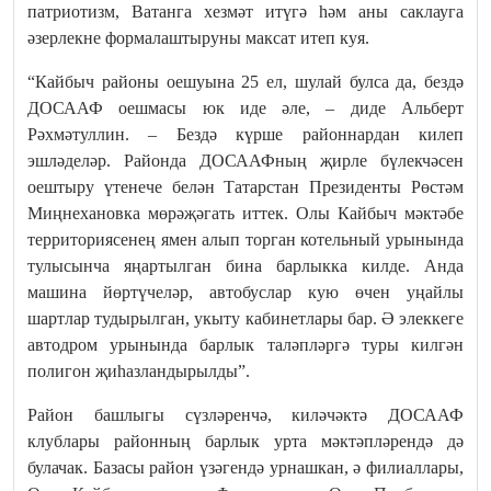
патриотизм, Ватанга хезмәт итүгә һәм аны саклауга
әзерлекне формалаштыруны максат итеп куя.
“Кайбыч районы оешуына 25 ел, шулай булса да, бездә
ДОСААФ оешмасы юк иде әле, – диде Альберт
Рәхмәтуллин. – Бездә күрше районнардан килеп
эшләделәр. Районда ДОСААФның җирле бүлекчәсен
оештыру үтенече белән Татарстан Президенты Рөстәм
Миңнехановка мөрәҗәгать иттек. Олы Кайбыч мәктәбе
территориясенең ямен алып торган котельный урынында
тулысынча яңартылган бина барлыкка килде. Анда
машина йөртүчеләр, автобуслар кую өчен уңайлы
шартлар тудырылган, укыту кабинетлары бар. Ә элеккеге
автодром урынында барлык таләпләргә туры килгән
полигон җиһазландырылды”.
Район башлыгы сүзләренчә, киләчәктә ДОСААФ
клублары районның барлык урта мәктәпләрендә дә
булачак. Базасы район үзәгендә урнашкан, ә филиаллары,