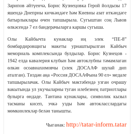
Зарипов әйтүенчә, Борис Кузнецовка Герой йолдызы 17
яшендә Днепрны кичкәндәге һәм Киевны азат иткәндәге
батырлыклары өчен тапшырыла. Сугыштан соң Львов
өлкәсендә 7 ел бандерачыларга каршы сугыша.
Олы Кайбычта кунаклар иң элек “ПЕ-8”
бомбардировщигы макеты урнаштырылган Кайбыч
мемориаль комплексында булдылар. Борис Кузнецов -
1942 елда кавалерия клубын һәм автоклубны тәмамлаган
өлкән осоавиахимовчы (элек ДОСААФ шулай дип
аталган). Тиздән аңа «Россия ДОСААФына 90 ел» медале
тапшырылачак. Олы Кайбыч мәктәбендә узган очрашу
вакытында ул укучыларны туган илебезнең патриотлары
булырга өндәде. Тантана кунаклары, символик кызыл
тасманы кисеп, эчкә узды һәм автокласслардагы
мөмкинлекләр белән танышты.
http://tatar-inform.tatar
Чыганак: