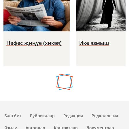
Нәфес җиңүе (хикәя)
Ике язмыш
Баш бит
Рубрикалар
Редакция
Редколлегия
Язылу
Авторлар
Контактлар
Документлар