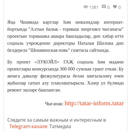
1381
0
0
Яңа Чишмәдә картлар һәм инвалидлар интернат-
йортында "Алтын балык - тормыш энергиясе чыганагы"
проектын тормышка ашыра башладылар, дип хәбәр итте
социаль учреждение директоры Наталья Шилова дип
белдерелә "Шешминская новь" газетасы сайтында.
Бу проект «ЛУКОЙЛ» ГАҖ социаль һәм мәдәни
проектлары конкурсында 300 000 сумлык грант откан. Бу
акчага дәвалау физкультурасы белән шөгыльләнү өчен
җиһазлар сатып алу планлаштырыла. Хәзер ул бүлмәдә
ремонт эшләре башланган.
http://tatar-inform.tatar
Чыганак:
Следите за самым важным и интересным в
Telegram-канале
Татмедиа