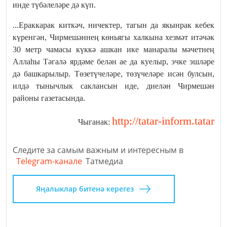
инде түбәлеләре дә күп.
...Ераккарак киткәч, ничектер, тагын да якынрак кебек
күренгән, Чирмешәннең көньягы халкына хезмәт итәчәк
30 метр чамасы күккә ашкан ике манаралы мәчетнең
Аллаһы Тәгалә ярдәме белән ае да куелыр, эчке эшләре
дә башкарылыр. Төзетүчеләре, төзүчеләре исән булсын,
илдә тынычлык саклансын иде, диелән Чирмешән
районы газетасында.
http://tatar-inform.tatar
Чыганак:
Следите за самым важным и интересным в
Telegram-канале
Татмедиа
Яңалыклар битенә керегез