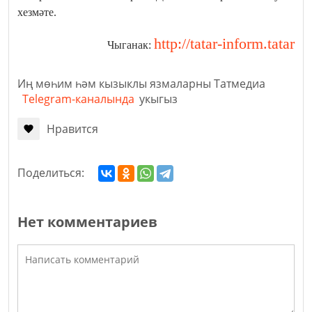
хезмәте.
http://tatar-inform.tatar
Чыганак:
Иң мөһим һәм кызыклы язмаларны Татмедиа
Telegram-каналында
укыгыз
Нравится
Поделиться:
Нет комментариев