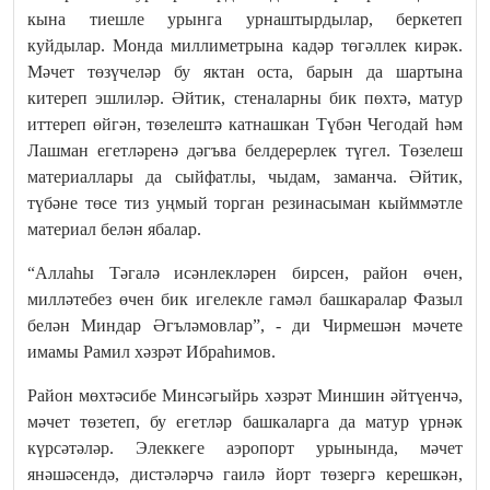
кына тиешле урынга урнаштырдылар, беркетеп
куйдылар. Монда миллиметрына кадәр төгәллек кирәк.
Мәчет төзүчеләр бу яктан оста, барын да шартына
китереп эшлиләр. Әйтик, стеналарны бик пөхтә, матур
иттереп өйгән, төзелештә катнашкан Түбән Чегодай һәм
Лашман егетләренә дәгъва белдерерлек түгел. Төзелеш
материаллары да сыйфатлы, чыдам, заманча. Әйтик,
түбәне төсе тиз уңмый торган резинасыман кыйммәтле
материал белән ябалар.
“Аллаһы Тәгалә исәнлекләрен бирсен, район өчен,
милләтебез өчен бик игелекле гамәл башкаралар Фазыл
белән Миндар Әгъләмовлар”, - ди Чирмешән мәчете
имамы Рамил хәзрәт Ибраһимов.
Район мөхтәсибе Минсәгыйрь хәзрәт Миншин әйтүенчә,
мәчет төзетеп, бу егетләр башкаларга да матур үрнәк
күрсәтәләр. Элеккеге аэропорт урынында, мәчет
янәшәсендә, дистәләрчә гаилә йорт төзергә керешкән,