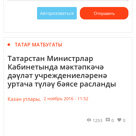
Авторизоваться
Отправить
ТАТАР МАТБУГАТЫ
Татарстан Министрлар
Кабинетында мәктәпкәчә
дәүләт учреждениеләренә
уртача түләү бәясе расланды
Казан утлары,
2 ноябрь 2016 - 11:52
1253
0
0