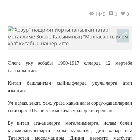
1445
0
0
Әлеге уку әсбабы 1900-1917 елларда 12 мәртәбә
бастырылган.
Китап башлангыч сыйныфларда укучыларга атап
язылган.
Ул намаз, зәкят, хаҗ, ураза хакындагы сорау-җаваплардан
гыйбарәт. Шулай ук кыскача сүрәләр китерелгән.
Бу китап ата-аналарга, мөгаллимнәргә, ислам белән
кызыксынучыларга яхшы кулланма, дип хәбәр итә
Татарстан мөселманнры Диния нәзәрәте матбугат