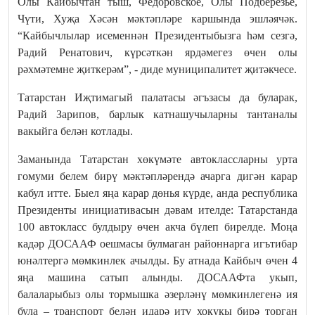
Олы Кайбычтан тыш, Федоровское, Олы Подберезье,
Чүти, Хуҗа Хәсән мәктәпләре каршында эшләячәк.
“Кайбычлылар исеменнән Президентыбызга һәм сезгә,
Радий Ренатович, күрсәткән ярдәмегез өчен олы
рәхмәтемне җиткерәм”, - диде муниципалитет җитәкчесе.
Татарстан Иҗтимагый палатасы әгъзасы да буларак,
Радий Зарипов, барлык катнашучыларны тантаналы
вакыйга белән котлады.
Заманында Татарстан хөкүмәте автоклассларны урта
гомуми белем бирү мәктәпләрендә ачарга дигән карар
кабул итте. Быел яңа карар дөнья күрде, анда республика
Президенты инициативасын дәвам ителде: Татарстанда
100 автокласс булдыру өчен акча бүлеп бирелде. Моңа
кадәр ДОСААФ оешмасы булмаган районнарга игътибар
юнәлтергә мөмкинлек ачылды. Бу атнада Кайбыч өчен 4
яңа машина сатып алынды. ДОСААФта укып,
балаларыбыз олы тормышка әзерләнү мөмкинлегенә ия
була – транспорт белән идарә итү хокукы бирә торган