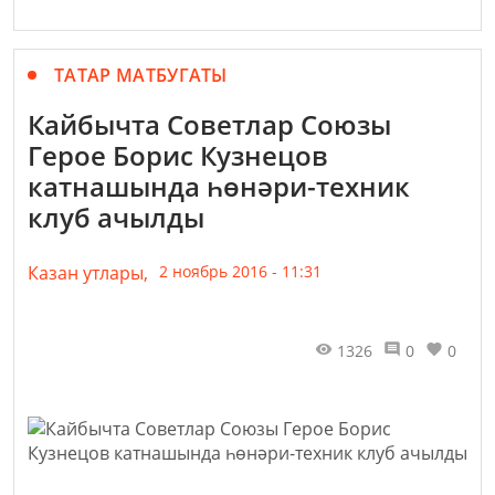
ТАТАР МАТБУГАТЫ
Кайбычта Советлар Союзы
Герое Борис Кузнецов
катнашында һөнәри-техник
клуб ачылды
Казан утлары,
2 ноябрь 2016 - 11:31
1326
0
0