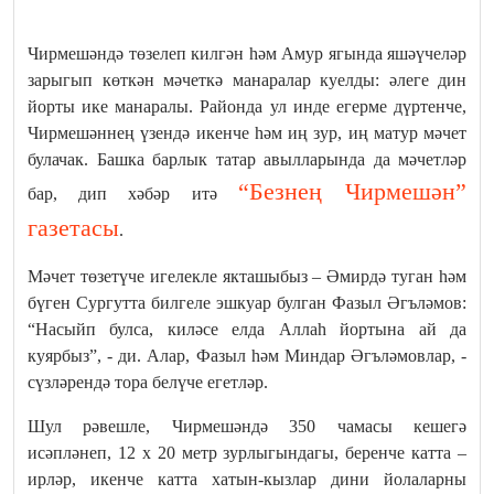
Чирмешәндә төзелеп килгән һәм Амур ягында яшәүчеләр
зарыгып көткән мәчеткә манаралар куелды: әлеге дин
йорты ике манаралы. Районда ул инде егерме дүртенче,
Чирмешәннең үзендә икенче һәм иң зур, иң матур мәчет
булачак. Башка барлык татар авылларында да мәчетләр
“Безнең Чирмешән”
бар, дип хәбәр итә
газетасы
.
Мәчет төзетүче игелекле якташыбыз – Әмирдә туган һәм
бүген Сургутта билгеле эшкуар булган Фазыл Әгъләмов:
“Насыйп булса, киләсе елда Аллаһ йортына ай да
куярбыз”, - ди. Алар, Фазыл һәм Миндар Әгъләмовлар, -
сүзләрендә тора белүче егетләр.
Шул рәвешле, Чирмешәндә 350 чамасы кешегә
исәпләнеп, 12 х 20 метр зурлыгындагы, беренче катта –
ирләр, икенче катта хатын-кызлар дини йолаларны