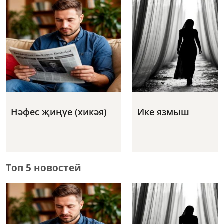
Нәфес җиңүе (хикәя)
Ике язмыш
Топ 5 новостей