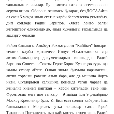
таныклык та алалар. Бу армиягә китәчәк егетләр өчен
аеруча кирәк. Оборона оешмасы буларак, без ДОСААФта
ел саен 5 меңгә якын егетне хәрби белгечлеккә укытабыз,
дип сөйләде Радий Зарипов. Әлеге һөнәр белән
җитештерү өлкәсендә дә, авыл хуҗалыгы тармагында да
эшләргә мөмкин.
Район башлыгы Альберт Рәхмәтуллин “Кайбыч” һөнәри-
техник клубы җитәкчесе Илдус Әхмәтҗановка яңа
автомобильләрнең документларын тапшырды. Радий
Зарипов Советлар Союзы Герое Борис Кузнецов турында
җылы сүзләр әйтте. Өлкән яшьтә булуына карамастан,
актив тормыш рәвеше алып бара, әле дә машина йөртә
икән. Октябрьнең салкынча көнендә узган чарага да
җиңелчә киенеп кайткан – хәрби кительдән генә иде.
Фронтовик елга ике тапкыр – 9 майда һәм 9 декабрьдә
Мәскәү Кремлендә була. Ул Билгесез солдат каберенә һәм
башкаладагы Мәңгелек утка чәчәкләр сала. Герой
Татарстан Президентының кайгыртуын тоеп яши. Радий