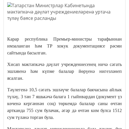
Карар республика Премьер-министры тарафыннан
имзаланган һәм ТР хокук документациясе рәсми
сайтында басылган.
Хисап мәктәпкәчә дәүләт учреждениесенең ничә сәгать
эшләвенә һәм күпме балалар йөрүенә нигезләнеп
ясалган.
Тәүлегенә 10,5 сәгать эшләүче балалар бакчасына айлык
түләү, 3 тән 7 яшькәчә балага 1 гыйнвардан (документ үз
көченә кергәннән соң) төркемдә балалар саны өчтән
артканда 755 сум булачак, әгәр дә өчтән ким булса 1512
сум түләнә торган була.
Мәктәпкәчә дәүләт учреждениесендә бала тәүлек буе