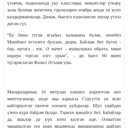
үтәячәк, подвалында уку класслары, мәҗлесләр үткәрү
залы булачак мәчетнең тәрәзәләрен ноябрь аенда ук куеп
калдырмакчылар. Димәк, быелга планланган эшләр үтәлә
дигән сүз.
“Бу бина туган ягыбыз халыкына бүләк, әниебез
Мөшбикә истәлеге булсын, дидек. Байлык бит бүген -
бар, иртәгә - юк. Ә мәчет - яхшылыкка өйрәтә, иман
иңдерә торган изге урын”, - ди быел 60 яшен
түгәрәкләгән Фазыл Әгъзам улы.
Манараларның 16 метрлап өлешен кирпечтән өеп
менгезгәннәр, инде аңа каркасы Сургутта ук ясап
кайтарылган икенче өлешен куйдылар. Шул уңайдан
үзенә күрә бәйрәм булды. Тарихи вакыйга бит. Бабайлар
да, яшьләр дә күп итеп килгән иде. Әлмәттән
чакырылган зур кран ярдәмендә манараларны җайлап