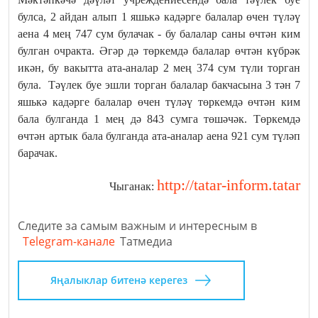
булса, 2 айдан алып 1 яшькә кадәрге балалар өчен түләү
аена 4 мең 747 сум булачак - бу балалар саны өчтән ким
булган очракта. Әгәр дә төркемдә балалар өчтән күбрәк
икән, бу вакытта ата-аналар 2 мең 374 сум түли торган
була. Тәүлек буе эшли торган балалар бакчасына 3 тән 7
яшькә кадәрге балалар өчен түләү төркемдә өчтән ким
бала булганда 1 мең дә 843 сумга төшәчәк. Төркемдә
өчтән артык бала булганда ата-аналар аена 921 сум түләп
барачак.
http://tatar-inform.tatar
Чыганак:
Следите за самым важным и интересным в
Telegram-канале
Татмедиа
Яңалыклар битенә керегез