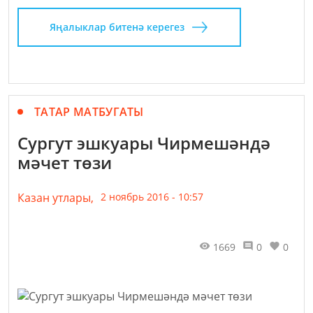
Яңалыклар битенә керегез
ТАТАР МАТБУГАТЫ
Сургут эшкуары Чирмешәндә
мәчет төзи
Казан утлары,
2 ноябрь 2016 - 10:57
1669
0
0