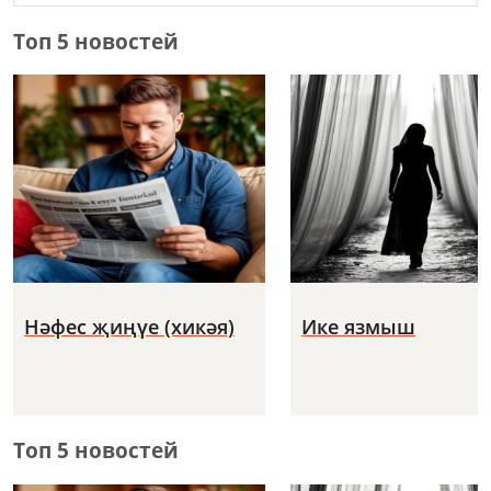
Топ 5 новостей
Нәфес җиңүе (хикәя)
Ике язмыш
Топ 5 новостей