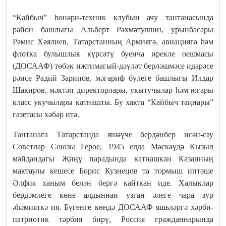
“Кайбыч” һөнәри-техник клубын ачу тантанасында
район башлыгы Альберт Рәхмәтуллин, урынбасары
Рәмис Хәялиев, Татарстанның Армиягә, авиациягә һәм
флотка булышлык күрсәтү буенча ирекле оешмасы
(ДОСААФ) төбәк иҗтимагый-дәүләт берләшмәсе идарәсе
рәисе Радий Зарипов, мәгариф бүлеге башлыгы Илдар
Шакиров, мәктәп директорлары, укытучылар һәм югары
класс укучылары катнашты. Бу хакта “Кайбыч таңнары”
газетасы хәбәр итә.
Тантанага Татарстанда яшәүче бердәнбер исән-сау
Советлар Союзы Герое, 1945 елда Мәскәүдә Кызыл
мәйдандагы Җиңү парадында катнашкан Казанның
мактаулы кешесе Борис Кузнецов та тормыш иптәше
Әлфия ханым белән бергә кайткан иде. Халыклар
бердәмлеге көне алдыннан узган әлеге чара зур
әһәмияткә ия. Бүгенге көндә ДОСААФ яшьләргә хәрби-
патриотик тәрбия бирү, Россия гражданнарында