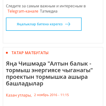
Следите за самым важным и интересным в
Telegram-канале
Татмедиа
Яңалыклар битенә керегез
ТАТАР МАТБУГАТЫ
Яңа Чишмәдә "Алтын балык -
тормыш энергиясе чыганагы"
проектын тормышка ашыра
башладылар
Казан утлары,
2 ноябрь 2016 - 11:15