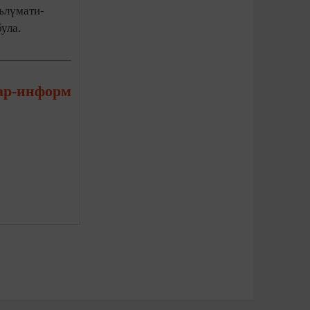
ълүмати-
ула.
ар-информ