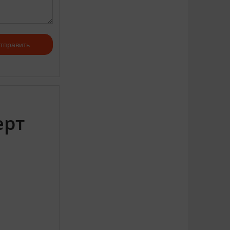
тправить
ерт