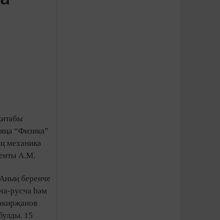
китабы
 яңа “Физика”
ың механика
енты А.М.
 Аның беренче
ча-русча һәм
Шакирҗанов
булды. 15