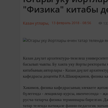
"Физика" китабы д
Казан утлары,
13 февраль 2018 - 08:56
13
Казан дәүләт архитектура-төзелеш университет
басылып чыкты. Бу хакта уку йорты ректораты 
китабының авторлары - Казан дәүләт архитект
кафедрасы доценты Р.А.Шакирҗанов, физика к
Хәкимов, физика кафедрасының элеккеге җитәкч
бүлегендә - лекцияләр курсы, икенчесендә – җ
русча-татарча физика терминнары бирелгән. Д
татар телендә нәтиҗәле фәнни-педагогик эшчән