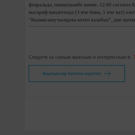
февральдә, пәнҗешәмбе көнне, 12.00 сәгатьтә 
мәгариф киңлегендә (3 нче бина, 1 нче кат) әле
“Кызыксынучыларны көтеп калабыз”, дип җитке
Следите за самым важным и интересным в
Яңалыклар битенә керегез