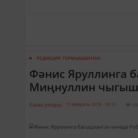
РЕДАКЦИЯ ТОРМЫШЫННАН
Фәнис Яруллинга б
Миңнуллин чыгы
Казан утлары,
13 февраль 2018 - 09:51
15