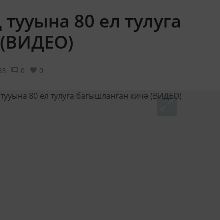
тууына 80 ел тулуга
 (ВИДЕО)
33
0
0