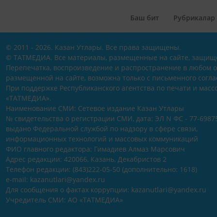
Баш бит
Рубрикалар
© 2011 - 2026. Казан Утлары. Все права защищены.
© ТАТМЕДИА. Все материалы, размещенные на сайте, защищ
Перепечатка, воспроизведение и распространение в любом 
размещенной на сайте, возможна только с письменного согл
При поддержке Республиканского агентства по печати и мас
«ТАТМЕДИА».
Наименование СМИ: Сетевое издание Казан Утлары
№ свидетельства о регистрации СМИ, дата: ЭЛ N ФС - 77-69875
выдано Федеральной службой по надзору в сфере связи,
информационных технологий и массовых коммуникаций
ФИО главного редактора: Гимадиев Алмаз Марсович
Адрес редакции: 420066, Казань, Декабристов 2
Телефон редакции: (843)222-05-50 (дополнительно: 1618)
e-mail: kazanutlari@yandex.ru
Для сообщения о фактах коррупции: kazanutlari@yandex.ru
Учредитель СМИ: АО «ТАТМЕДИА»