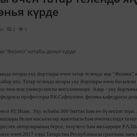
өнья күрде
30
0
0
ында югары уку йортлары өчен татар телендә яңа “Физика” 
хәбәр итә. Татар телендә югары уку йортлары өчен басылган
ура-төзелеш университеты мөгаллимнәре. Алар - уку йортын
афедрасы профессоры Р.К.Сафиуллин, физика кафедрасы доц
есе Р.Г.Яхин.
Уку әсбабы 300 биттән һәм өч бүлектән тора.
аваплары белән мәсьәләләр җыентыгы һәм өченчесендә татар
әреслек авторларының берсе, төзүчесе һәм мөхәррире Р.А.
леге өчен 2017 елда Татарстан Республикасы грантына лаек 