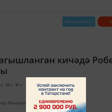
Авторизоваться
О
агышланган кичәдә Роб
шы
08
0
0