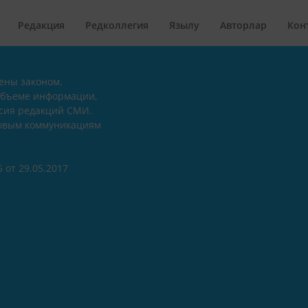
Редакция
Редколлегия
Язылу
Авторлар
Кон
ены законом.
объеме информации,
асия редакций СМИ.
совым коммуникациям
 от 29.05.2017