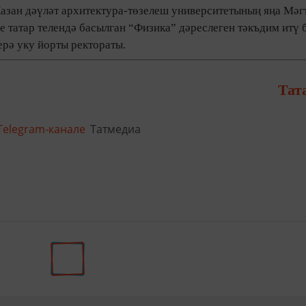
Казан дәүләт архитектура-төзелеш университетының яңа Мәг
ге татар телендә басылган “Физика” дәреслеген тәкъдим итү б
рә уку йорты ректораты.
Тат
Telegram-канале
Татмедиа