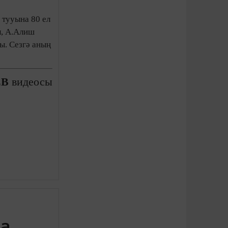
 тууына 80 ел
л, А.Алиш
ы. Сезгә аның
ЕВ
видеосы
ңа