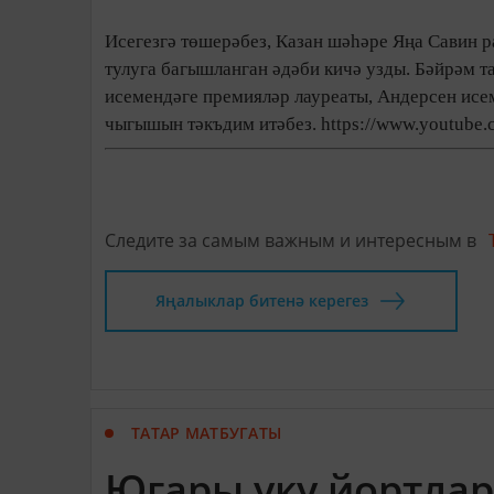
Исегезгә төшерәбез, Казан шәһәре Яңа Савин 
тулуга багышланган әдәби кичә узды.
Бәйрәм т
исемендәге премияләр лауреаты, Андерсен исе
чыгышын тәкъдим итәбез. https://www.youtub
Следите за самым важным и интересным в
Яңалыклар битенә керегез
ТАТАР МАТБУГАТЫ
Югары уку йортлар