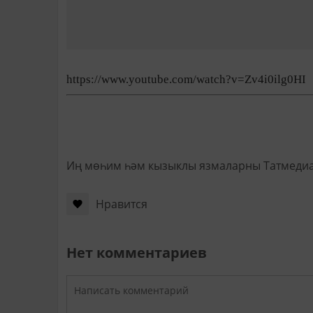
https://www.youtube.com/watch?v=Zv4i0ilg0HI
Иң мөһим һәм кызыклы язмаларны Татмеди
Нравится
Нет комментариев