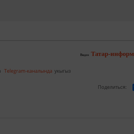
Татар-информ
Видео
а
Telegram-каналында
укыгыз
Поделиться: