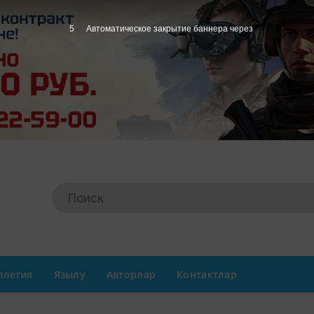
4
Автоматическое закрытие баннера через
ллегия
Язылу
Авторлар
Контактлар