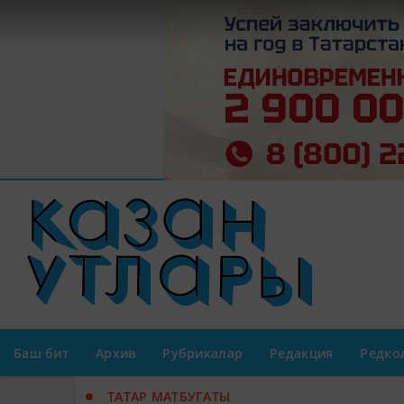
Баш бит
Архив
Рубрикалар
Редакция
Редко
ТАТАР МАТБУГАТЫ