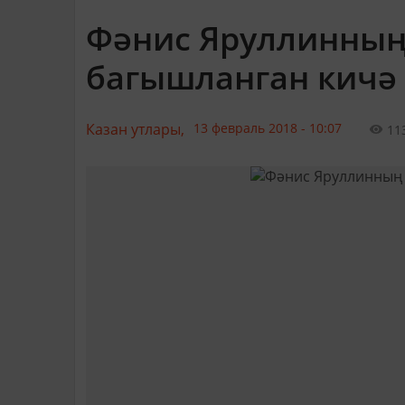
Фәнис Яруллинның 
багышланган кичә
Казан утлары,
13 февраль 2018 - 10:07
11