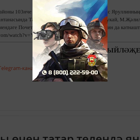
районы 103нче рус-татар урта мәктәбендә Фәнис Яруллинның
антанасында Татарстанның халык шагыйре, Г.Тукай, М.Җәли
мендәге Почетлы диплом иясе Роберт Миңнуллин да катнашт
e.com/watch?v=YSdkQ_vFfhY
ФӘНИЛ ГЫЙЛӘҖ
Telegram-канале
Татмедиа
ы өчен татар телендә я