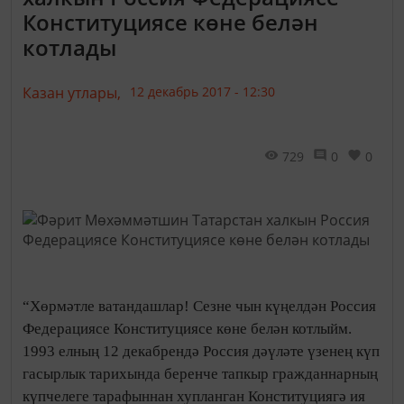
Конституциясе көне белән
котлады
Казан утлары,
12 декабрь 2017 - 12:30
729
0
0
“Хөрмәтле ватандашлар! Сезне чын күңелдән Россия
Федерациясе Конституциясе көне белән котлыйм.
1993 елның 12 декабрендә Россия дәүләте үзенең күп
гасырлык тарихында беренче тапкыр гражданнарның
күпчелеге тарафыннан хупланган Конституциягә ия