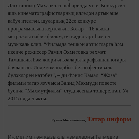
Дагстанның Махачкала шәһәрендә үтте. Конкурска
яшь кинематографистларның илледән артык эше
кабул ителгән, шуларның 22се конкурс
программасына кертелгән. Болар – 16 кыска
метражлы нәфис фильм, өч видео-арт һәм өч
музыкаль клип. “Фильмда төшкән артистларга һәм
икенче режиссер Рамил Әхмәтовка рәхмәт.
Тамашачы һәм жюри әгъзалары тарафыннан югары
бәяләнгән. Инде командабыз белән фестиваль
бүләкләрен көтәбез”, – ди Фәнис Камал. “Җәза”
фильмы татар язучысы Заһид Мәхмүди повесте
буенча “Мәхмүтфильм” студиясендә төшерелгән. Ул
2015 елда чыкты.
Татар информ
Рузилә Мөхәммәтова,
Иң мөһим һәм кызыклы язмаларны Татмедиа