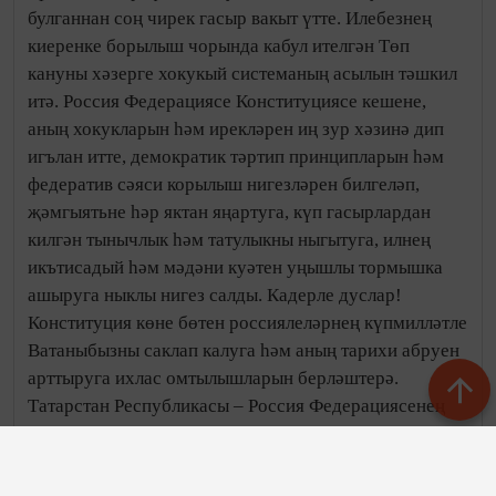
булганнан соң чирек гасыр вакыт үтте. Илебезнең
киеренке борылыш чорында кабул ителгән Төп
кануны хәзерге хокукый системаның асылын тәшкил
итә. Россия Федерациясе Конституциясе кешене,
аның хокукларын һәм ирекләрен иң зур хәзинә дип
игълан итте, демократик тәртип принципларын һәм
федератив сәяси корылыш нигезләрен билгеләп,
җәмгыятьне һәр яктан яңартуга, күп гасырлардан
килгән тынычлык һәм татулыкны ныгытуга, илнең
икътисадый һәм мәдәни куәтен уңышлы тормышка
ашыруга ныклы нигез салды. Кадерле дуслар!
Конституция көне бөтен россиялеләрнең күпмилләтле
Ватаныбызны саклап калуга һәм аның тарихи абруен
арттыруга ихлас омтылышларын берләштерә.
Татарстан Республикасы – Россия Федерациясенең
дәүләт бөтенлеге принципларын эзлекле рәвештә
хуплап, аның аеруча көчле һәм даими үсештәге
субъектларының берсе. Милләтләр бердәмлеге,