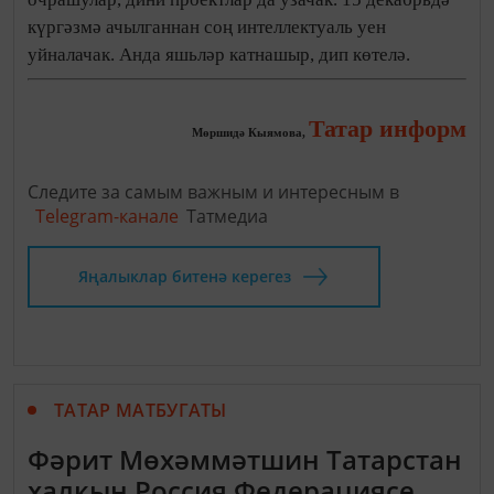
күргәзмә ачылганнан соң интеллектуаль уен
уйналачак. Анда яшьләр катнашыр, дип көтелә.
Татар информ
Мөршидә Кыямова,
Следите за самым важным и интересным в
Telegram-канале
Татмедиа
Яңалыклар битенә керегез
ТАТАР МАТБУГАТЫ
Фәрит Мөхәммәтшин Татарстан
халкын Россия Федерациясе