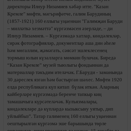
директоры Илнур Низамиев хәбәр итте. "Казан
Кремле" мөфти, мәгърифәтче, галим Барудиның
(1857-1921) 160 еллыгы уңаеннан "Галимҗан Баруди
– милләткә хезмәттә" күргәзмәсен әзерләде, – ди
Илнур Низамиев. – Күргәзмәдә хатлар, көндәлекләр,
сирәк фотографияләр, документлар аша дин әһеле
һәм мөгаллим, җәмәгать, сәясәт эшлеклесенең
тормыш юлын күзалларга мөмкин булачак. Биредә
“Казан Кремле” музей тыюлыгы фондыннан да
материаллар тәкъдим ителәчәк. Г.Баруди - заманында
30 дәреслек язган һәм бастырган шәхес. Мөфти 1920
елда республикага күп китап бүләк иткән. Аларның
кайберләре күргәзмәдә беренче тапкыр киң
тамашачыга күрсәтеләчәк. Кулъязмалары,
көндәлекләре дә күпләрдә кызыксыну уятыр, дип
уйлыйбыз”. Татар галименең 160 еллыгы уңаеннан
оештырылган күргәзмә эше барышында төрле
очрашулар, дини проектлар да узачак. 15 декабрьдә