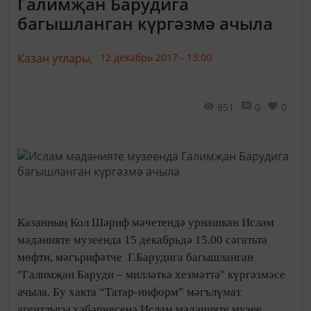
Галимҗан Барудига
багышланган күргәзмә ачыла
Казан утлары,
12 декабрь 2017 - 13:00
851
0
0
Казанның Кол Шәриф мәчетендә урнашкан Ислам
мәдәнияте музеенда 15 декабрьдә 15.00 сәгатьтә
мөфти, мәгърифәтче Г.Барудига багышланган
"Галимҗан Баруди – милләткә хезмәттә" күргәзмәсе
ачыла. Бу хакта “Татар-информ” мәгълүмат
агентлыгы хәбәрчесенә Ислам мәдәнияте музее