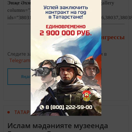
Энҗе Әхмәтҗанова
фоторәсемнәрендә: [gallery
columns="2" size="medium" link="file"
ids="38031,38032,38033,38034,38035,38036,38037,38038
Бөтендөнья татар конгрессы
Следите за самым важным и интересным в
Telegram-канале
Татмедиа
Яңалыклар битенә керегез
ТАТАР МАТБУГАТЫ
Ислам мәдәнияте музеенда