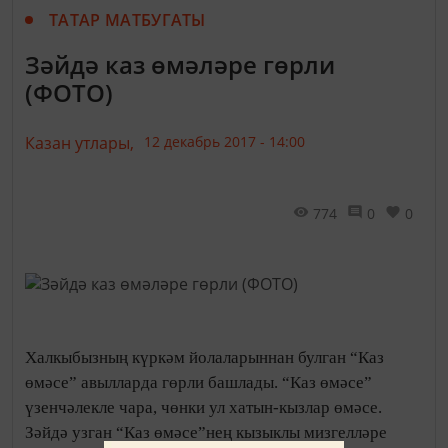
ТАТАР МАТБУГАТЫ
Зәйдә каз өмәләре гөрли
(ФОТО)
Казан утлары,
12 декабрь 2017 - 14:00
774
0
0
Халкыбызның күркәм йолаларыннан булган “Каз
өмәсе” авылларда гөрли башлады. “Каз өмәсе”
үзенчәлекле чара, чөнки ул хатын-кызлар өмәсе.
Зәйдә узган “Каз өмәсе”нең кызыклы мизгелләре