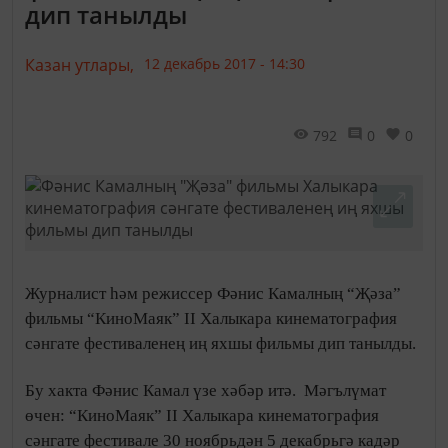
дип танылды
Казан утлары,
12 декабрь 2017 - 14:30
792
0
0
Журналист һәм режиссер Фәнис Камалның “Җәза”
фильмы “КиноМаяк” II Халыкара кинематография
сәнгате фестиваленең иң яхшы фильмы дип танылды.
Бу хакта Фәнис Камал үзе хәбәр итә.
Мәгълүмат
өчен: “КиноМаяк” II Халыкара кинематография
сәнгате фестивале 30 ноябрьдән 5 декабрьгә кадәр