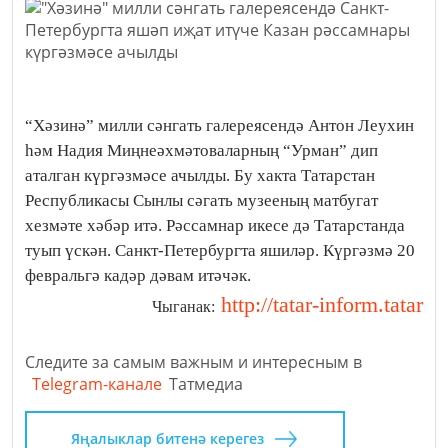
“Хәзинә” милли сәнгать галереясендә Антон Леухин
һәм Надия Миңнеәхмәтоваларның “Урман” дип
аталган күргәзмәсе ачылды. Бу хакта Татарстан
Республикасы Сынлы сәгать музееның матбугат
хезмәте хәбәр итә. Рәссамнар икесе дә Татарстанда
туып үскән. Санкт-Петербургта яшиләр. Күргәзмә 20
февральгә кадәр дәвам итәчәк.
http://tatar-inform.tatar
Чыганак:
Следите за самым важным и интересным в
Telegram-канале
Татмедиа
Яңалыклар битенә керегез