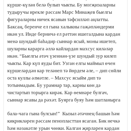
күрше-күлән белә булып чыкты. Бу могҗизаларны
тудыручы ирекле рәссам Марс Минаҗев быелгы
фигураларны ничек ясавын тәфсилләп аңлатты.
Баксаң, беренче ел гына халыкны гаҗәпләндерми
икән ул. Инде берничә ел рәттән ишегалдына кардан
менә шундый баһадир сыннар ясый, моны ишетеп,
шуларны карарга әллә кайлардан махсус киләләр
икән. “Быелгы әтәч үзеннән-үзе шундый зур килеп
чыкты. Кар күп яуды бит. Узган елгы маймыл өчен
күршеләрдән кар теләнеп тә йөрдем әле, – дип сөйли
оста куллы әлмәтле. – Махсус ясыйм дип тә
тотынмадым. Бу урамнар тар, карны көн дә
чистартып торырга кирәк. Кар өемнәре булгач,
сыннар ясавы да рәхәт. Буярга буяу һәм шатланырга
бала-чага гына булсын!”
Кызыл әтәчнең башын һәм
кикрикләрен рәссам пенопласттан ясаган. Бик нечкә
һәм нәзакәтле урын чөнки. Калган җирләрен кардан