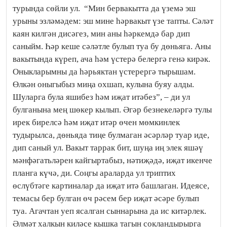
турында сөйли ул.
“Мин бервакытта да үземә эш
урыны эзләмәдем: эш мине һәрвакыт үзе тапты. Сәләт
каян килгән дисәгез, мин аны һәркемдә бар дип
саныйм. Һәр кеше сәләтле булып туа бу дөньяга. Аны
вакытында күреп, ача һәм үстерә белергә генә кирәк.
Оныкларымны да һәрьяктан үстерергә тырышам.
Өлкән оныгыбыз миңа охшап, кулына буяу алды.
Шуларга була яшибез һәм иҗат итәбез”, – ди ул
булганына мең шөкер кылып. Әгәр безнекеләргә тулы
ирек бирелсә һәм иҗат итәр өчен мөмкинлек
тудырылса, дөньяда тиңе булмаган әсәрләр туар иде,
дип саный ул. Вакыт таррак бит, шуңа иң элек яшәү
мәнфәгатьләрен кайгыртабыз, нәтиҗәдә, иҗат икенче
планга күчә, ди. Соңгы араларда ул триптих
өслүбтәге картиналар да иҗат итә башлаган. Идеясе,
темасы бер булган өч рәсем бер иҗат әсәре булып
туа. Агачтан уеп ясалган сыннарына да ис китәрлек.
Әлмәт халкын киләсе кышка тагын сокландырырга