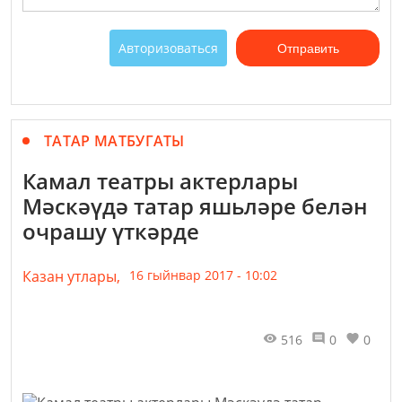
Авторизоваться
Отправить
ТАТАР МАТБУГАТЫ
Камал театры актерлары
Мәскәүдә татар яшьләре белән
очрашу үткәрде
Казан утлары,
16 гыйнвар 2017 - 10:02
516
0
0