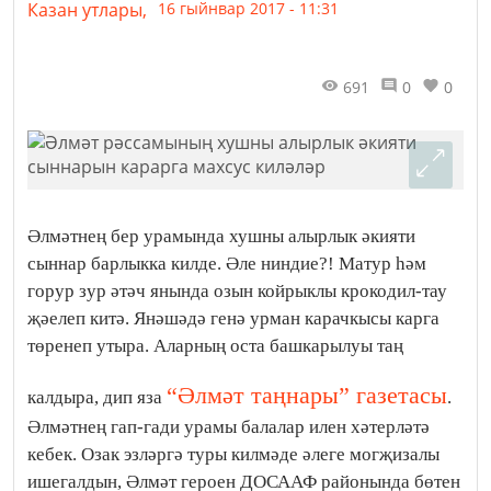
Казан утлары,
16 гыйнвар 2017 - 11:31
691
0
0
Әлмәтнең бер урамында хушны алырлык әкияти
сыннар барлыкка килде. Әле ниндие?! Матур һәм
горур зур әтәч янында озын койрыклы крокодил-тау
җәелеп китә. Янәшәдә генә урман карачкысы карга
төренеп утыра. Аларның оста башкарылуы таң
“Әлмәт таңнары” газетасы
калдыра, дип яза
.
Әлмәтнең гап-гади урамы балалар илен хәтерләтә
кебек. Озак эзләргә туры килмәде әлеге могҗизалы
ишегалдын, Әлмәт героен ДОСААФ районында бөтен