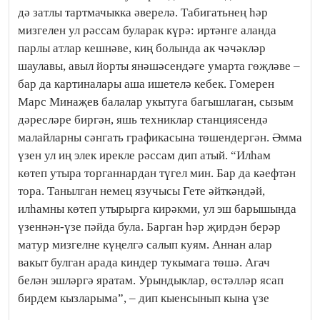
дә затлы тартмачыкка әверелә. Табигатьнең һәр
мизгелен ул рәссам буларак күрә: иртәнге аланда
парлы атлар кешнәве, киң болында ак чәчәкләр
шаулавы, авыл йорты янәшәсендәге умарта гөҗләве –
бар да картиналары аша ишетелә кебек. Гомерен
Марс Минаҗев балалар укытуга багышлаган, сызым
дәресләре биргән, яшь техниклар станциясендә
малайларны сәнгать графикасына төшендергән. Әмма
үзен ул иң элек ирекле рәссам дип атый. “Илһам
көтеп утыра торганнардан түгел мин. Бар да кәефтән
тора. Танылган немец язучысы Гете әйткәндәй,
илһамны көтеп утырырга кирәкми, ул эш барышында
үзеннән-үзе пәйда була. Барган һәр җирдән берәр
матур мизгелне күңелгә салып куям. Аннан алар
вакыт булган арада киндер тукымага төшә. Агач
белән эшләргә яратам. Урындыклар, өстәлләр ясап
бирдем кызларыма”, – дип кыенсынып кына үзе