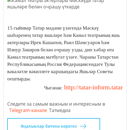
15 гыйнвар Татар мәдәни үзәгендә Мәскәү
шәһәренең татар яшьләре һәм Камал театрының яшь
актерлары Ирек Кашапов, Раил Шәмсуаров һәм
Илнур Закиров белән очрашу узды, дип хәбәр итә
Камал театрының матбугат үзәге. Чараны Татарстан
Республикасының Россия Федерациясендәге Тулы
вәкаләтле вәкиллеге каршындагы Яшьләр Советы
оештырды.
http://tatar-inform.tatar
Чыганак:
Следите за самым важным и интересным в
Telegram-канале
Татмедиа
Яңалыклар битенә керегез