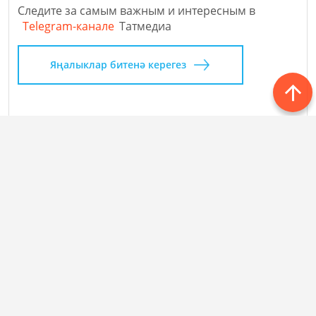
Следите за самым важным и интересным в
Telegram-канале
Татмедиа
Яңалыклар битенә керегез
Баш бит
Рубрикалар
Редакция
Редколлегия
Язылу
Авторлар
Контактлар
Документлар