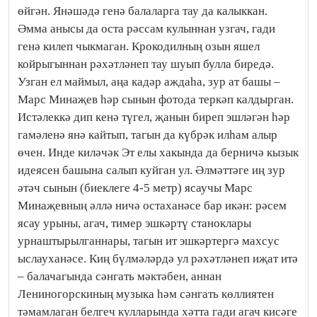
өйгән. Янәшәдә генә балаларга тау да калыккан.
Әмма анысы да оста рәссам кулыннан узгач, гади
генә килеп чыкмаган. Крокодилның озын яшел
койрыгыннан рәхәтләнеп тау шуып булла биредә.
Узган ел маймыл, аңа кадәр аждаһа, зур ат башы –
Марс Минаҗев һәр сынын фотода теркәп калдырган.
Истәлеккә дип кенә түгел, җанын биреп эшләгән һәр
гамәленә янә кайтып, тагын да күбрәк илһам алыр
өчен. Инде киләчәк Эт елы хакында да берничә кызык
идеясен башына салып куйган ул. Әлмәттәге иң зур
әтәч сынын (биеклеге 4-5 метр) ясаучы Марс
Минаҗевның әллә ничә остаханәсе бар икән: рәсем
ясау урыны, агач, тимер эшкәртү станоклары
урнаштырылганнары, тагын ит эшкәртергә махсус
ыслауханәсе. Киң бүлмәләрдә ул рәхәтләнеп иҗат итә
– балачагында сәнгать мәктәбен, аннан
Лениногорскиның музыка һәм сәнгать көллиятен
тәмамлаган белгеч кулларында хәтта гади агач кисәге