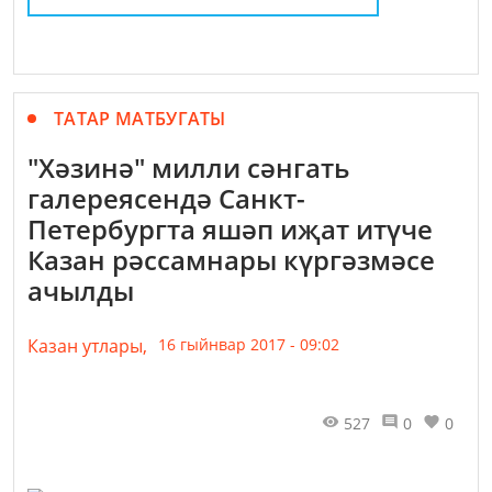
ТАТАР МАТБУГАТЫ
"Хәзинә" милли сәнгать
галереясендә Санкт-
Петербургта яшәп иҗат итүче
Казан рәссамнары күргәзмәсе
ачылды
Казан утлары,
16 гыйнвар 2017 - 09:02
527
0
0