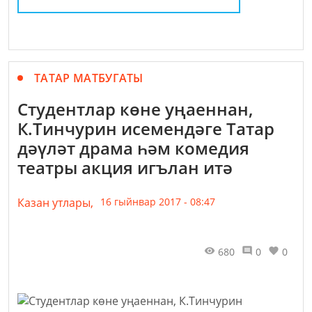
ТАТАР МАТБУГАТЫ
Студентлар көне уңаеннан,
К.Тинчурин исемендәге Татар
дәүләт драма һәм комедия
театры акция игълан итә
Казан утлары,
16 гыйнвар 2017 - 08:47
680
0
0