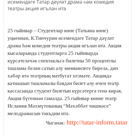
25 гыйнвар – Студентлар көне (Татьяна көне)
уңаеннан, К.Тинчурин исемендәге Татар дәүләт
драма һәм комедия театры акция игълан итә. Акция
кысаларында студентларга 25 гыйнварда
күрсәтеләчәк спектакльгә билетны 50 процентлы
ташлама белән сатып алу мөмкинлеге бирелә, дип
хәбәр итә театрның матбугат хезмәте. Акциядә
катнашып ташламалы бәядән билет алу өчен театр
кассасында студент билетын күрсәтергә генә кирәк.
Акция бүгеннән гамәлдә. 25 гыйнвар көнне театр
Исламия Мәхмүтованың “Мәхәббәт чишмәсе”
мелодрамасын тәкъдим итә.
http://tatar-inform.tatar
Чыганак: