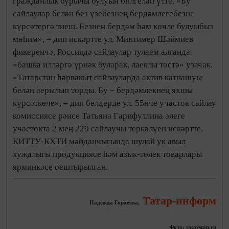
гражданлык бурычы булуын билгеләп үтте. «Бу
сайлаулар белән без үзебезнең бердәмлегебезне
күрсәтергә тиеш. Безнең бердәм һәм көчле булуыбыз
мөһим», – дип искәртте ул. Минтимер Шәймиев
фикеренчә, Россиядә сайлаулар тулаем алганда
«башка илләргә үрнәк буларак, лаеклы төстә» узачак.
«Татарстан һәрвакыт сайлауларда актив катнашуы
белән аерылып торды. Бу – бердәмлекнең яхшы
күрсәткече», – дип белдерде ул. 55нче участок сайлау
комиссиясе рәисе Татьяна Гарифуллина әлеге
участокта 2 мең 229 сайлаучы теркәлүен искәртте.
КИТТУ-КХТИ мәйданчыгында шулай ук авыл
хуҗалыгы продукциясе һәм азык-төлек товарлары
ярминкәсе оештырылган.
Татар-информ
Надежда Гордеева,
Фото: tatarstan.ru