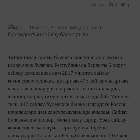
781
0
0
Татарстанда сайлау бүлекчәләре 8дән 20 сәгатькә
кадәр ачык булачак. Республикада барлыгы 6 округ
сайлау комиссиясе һәм 2817 участок сайлау
комиссиясе оешкан, шуларның 49е сайлаучыларның
вакытлыча яшәү урыннарында - хастаханәләрдә,
аэропортларда, тимер юл системасында һ.б. Моннан
тыш, 147 сайлау бүлекчәсе башка илләрдәге Россия
илчелекләре һәм консуллыкларында ачылды. Сайлау
бүлекчәсенә паспорт белән килү зарур. Үзәк сайлау
комиссиясе мәгълүматлары буенча, бүгенге
сайлауларда Татарстан Республикасыннан 2,933 млн