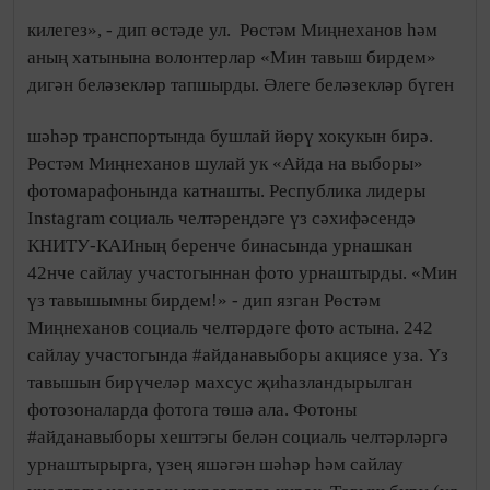
килегез», - дип өстәде ул.
Рөстәм Миңнеханов һәм
аның хатынына волонтерлар «Мин тавыш бирдем»
дигән беләзекләр тапшырды. Әлеге беләзекләр бүген
шәһәр транспортында бушлай йөрү хокукын бирә.
Рөстәм Миңнеханов шулай ук «Айда на выборы»
фотомарафонында катнашты. Республика лидеры
Instagram социаль челтәрендәге үз сәхифәсендә
КНИТУ-КАИның беренче бинасында урнашкан
42нче сайлау участогыннан фото урнаштырды. «Мин
үз тавышымны бирдем!» - дип язган Рөстәм
Миңнеханов социаль челтәрдәге фото астына. 242
сайлау участогында #айданавыборы акциясе уза. Үз
тавышын бирүчеләр махсус җиһазландырылган
фотозоналарда фотога төшә ала. Фотоны
#айданавыборы хештэгы белән социаль челтәрләргә
урнаштырырга, үзең яшәгән шәһәр һәм сайлау