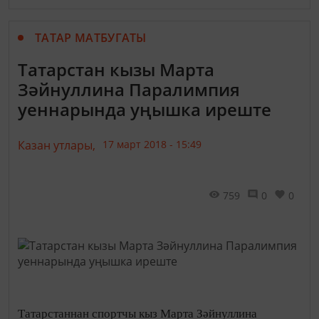
ТАТАР МАТБУГАТЫ
Татарстан кызы Марта
Зәйнуллина Паралимпия
уеннарында уңышка иреште
Казан утлары,
17 март 2018 - 15:49
759
0
0
Татарстаннан спортчы кыз Марта Зәйнуллина