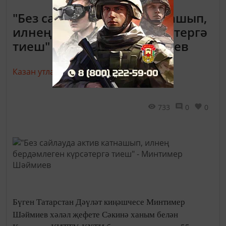
"Без сайлауда актив катнашып,
илнең бердәмлеген күрсәтергә
тиеш" - Минтимер Шәймиев
Казан утлары,
18 март 2018 - 13:35
733
0
0
Бүген Татарстан Дәүләт киңәшчесе Минтимер
Шәймиев хәләл җефете Сәкинә ханым белән