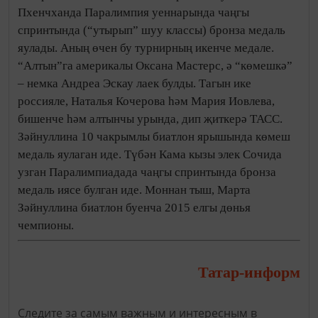
Пхенчханда Паралимпия уеннарында чаңгы
спринтында (“утырып” шуу классы) бронза медаль
яулады. Аның өчен бу турнирның икенче медале.
“Алтын”га америкалы Оксана Мастерс, ә “көмешкә”
– немка Андреа Эскау лаек булды. Тагын ике
россияле, Наталья Кочерова һәм Мария Иовлева,
бишенче һәм алтынчы урында, дип җиткерә ТАСС.
Зәйнуллина 10 чакрымлы биатлон ярышында көмеш
медаль яулаган иде. Түбән Кама кызы элек Сочида
узган Паралимпиадада чаңгы спринтында бронза
медаль иясе булган иде. Моннан тыш, Марта
Зәйнуллина биатлон буенча 2015 елгы дөнья
чемпионы.
Татар-информ
Следите за самым важным и интересным в