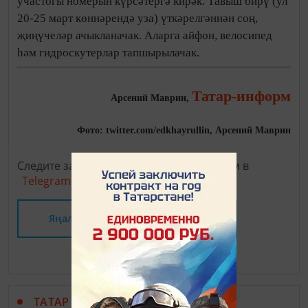
участогы номерын күрсәтергә кирәк. Тавыш бирү (ул
20-25 март көннәрендә уза) үткәрелгәннән соң,
җиңүчеләр ачыкланачак. Аларга айфон, велосипед
һәм гидроскутерлар тапшырылачак.
Татар-информ
Арсений Маврин,
Фото: twitter.com/edkhayrullin, Арсений Маврин
Следите за самым важным и интересным в
Telegram-канале
Татмедиа
Яңалыклар битенә керегез
ТАТАР МАТБУГАТЫ