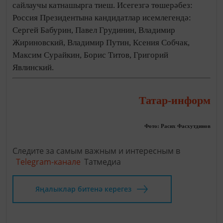
сайлаучы катнашырга тиеш. Исегезгә төшерәбез:
Россия Президентына кандидатлар исемлегендә:
Сергей Бабурин, Павел Грудинин, Владимир
Жириновский, Владимир Путин, Ксения Собчак,
Максим Сурайкин, Борис Титов, Григорий
Явлинский.
Татар-информ
Фото: Расих Фасхутдинов
Следите за самым важным и интересным в
Telegram-канале
Татмедиа
Яңалыклар битенә керегез