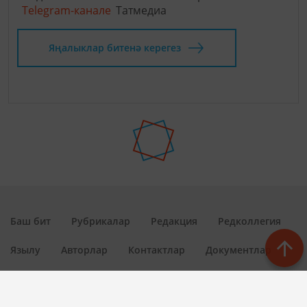
Telegram-канале
Татмедиа
Яңалыклар битенә керегез
Баш бит
Рубрикалар
Редакция
Редколлегия
Язылу
Авторлар
Контактлар
Документлар