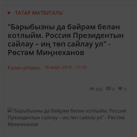
ТАТАР МАТБУГАТЫ
"Барыбызны да бәйрәм белән
котлыйм. Россия Президентын
сайлау – иң төп сайлау ул" -
Рөстәм Миңнеханов
Казан утлары,
18 март 2018 - 17:10
806
0
0