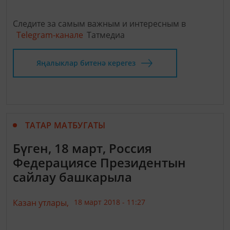
Следите за самым важным и интересным в
Telegram-канале
Татмедиа
Яңалыклар битенә керегез
ТАТАР МАТБУГАТЫ
Бүген, 18 март, Россия
Федерациясе Президентын
сайлау башкарыла
Казан утлары,
18 март 2018 - 11:27