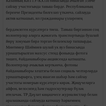
Казанның КИТТУ-КХТИ бинасында ачылган 55нче
сайлау участогында тавыш бирде. Республиканың
беренче Президенты билгеләп үткәнчә, сайлауда
актив катнашып, ил гражданнары үзләренең
бердәмлеген күрсәтергә тиеш.
Тавыш биргәннән соң
волонтерлар аларга җәмәгать транспортында бушлай
йөрү хокукын бирә торган беләзекләр тапшырды.
Минтимер Шәймиев шулай ук вуз бинасында
урнаштырылган махсус стенд фонында фотога
төшеп, #айданавыборы акциясендә катнашты.
Волонтерлар ачыклык керткәнчә, фотоны
#айданавыборы хештэгы белән социаль челтәрләрдә
урнаштырырга, үзең яшәгән шәһәр һәм сайлау
участогы номерын күрсәтергә кирәк. Җиңүчеләргә
айфон, велосипед һәм гидроскутерлар бүләк
ителәчәк. ТР Дәүләт киңәшчесе журналистлар белән
аралашканда сайлауда катнашу һәркемнең