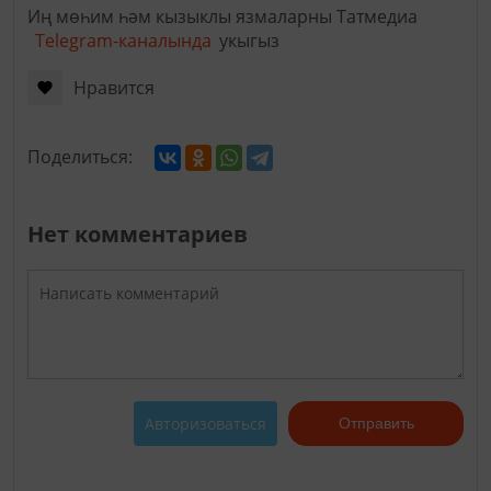
Иң мөһим һәм кызыклы язмаларны Татмедиа
Telegram-каналында
укыгыз
Нравится
Поделиться:
Нет комментариев
Авторизоваться
Отправить