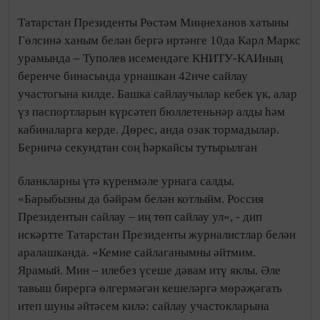
Татарстан Президенты Рөстәм Миңнеханов хатыны
Гөлсинә ханым белән бергә иртәнге 10да Карл Маркс
урамында – Туполев исемендәге КНИТУ-КАИның
беренче бинасында урнашкан 42нче сайлау
участогына килде. Башка сайлаучылар кебек үк, алар
үз паспортларын күрсәтеп бюллетеньнәр алды һәм
кабиналарга керде. Дөрес, анда озак тормадылар.
Берничә секундтан соң һәркайсы тутырылган
бланкларны үтә күренмәле урнага салды.
«Барыбызны да бәйрәм белән котлыйм. Россия
Президентын сайлау – иң төп сайлау ул», - дип
искәртте Татарстан Президенты журналистлар белән
аралашканда. «Кемне сайлаганымны әйтмим.
Ярамый. Мин – илебез үсеше дәвам итү яклы. Әле
тавыш бирергә өлгермәгән кешеләргә мөрәҗәгать
итеп шуны әйтәсем килә: сайлау участокларына