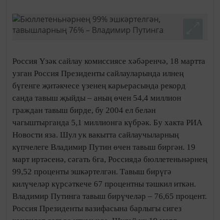
Россия Үзәк сайлау комиссиясе хәбәренчә, 18 мартта
узган Россия Президенты сайлауларында илнең
бүгенге җитәкчесе үзенең карьерасында рекорд
санда тавыш җыйды – аның өчен 54,4 миллион
граждан тавыш бирде, бу 2004 ел белән
чагыштырганда 5,1 миллионга күбрәк. Бу хакта РИА
Новости яза. Шул ук вакытта сайлаучыларның
күпчелеге Владимир Путин өчен тавыш биргән. 19
март иртәсенә, сәгать 6га, Россиядә бюллетеньнәрнең
99,52 проценты эшкәртелгән. Тавыш бирүгә
килүчеләр күрсәткече 67 процентны тәшкил иткән.
Владимир Путинга тавыш бирүчеләр – 76,65 процент.
Россия Президенты вазифасына барлыгы сигез