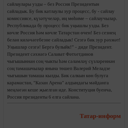
сайлаулары узды – без Россия Президентын
сайладык. Бу бик катлаулы зур процесс, бу - сайлау
комиссиясе, күзәтүчеләр, иң мөһиме – сайлаучылар.
Республикада бу процесс бик уңышлы узды. Без
көчле Россия һәм көчле Татарстан өчен! Без сезнең
белән киләчәгебезне сайладык! Сезгә бик зур рәхмәт!
Уңышлар сезгә! Бергә булыйк!” - диде Президент.
Президент сәхнәгә Салават Фәтхетдинов
чыгышыннан соң чыкты һәм сәламләү сүзләреннән
соң тамашачылар янына төшеп Валерий Меладзе
чыгышын тамаша кылды. Бик салкын көн булуга
карамастан, "Казан Арена" алдындагы мәйданга
меңләгән кеше җыелган иде. Конституция буенча,
Россия президенты 6 елга сайлана.
Татар-информ