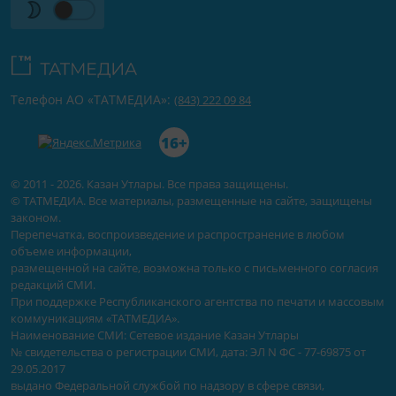
Телефон АО «ТАТМЕДИА»:
(843) 222 09 84
16+
© 2011 - 2026. Казан Утлары. Все права защищены.
© ТАТМЕДИА. Все материалы, размещенные на сайте, защищены
законом.
Перепечатка, воспроизведение и распространение в любом
объеме информации,
размещенной на сайте, возможна только с письменного согласия
редакций СМИ.
При поддержке Республиканского агентства по печати и массовым
коммуникациям «ТАТМЕДИА».
Наименование СМИ: Сетевое издание Казан Утлары
№ свидетельства о регистрации СМИ, дата: ЭЛ N ФС - 77-69875 от
29.05.2017
выдано Федеральной службой по надзору в сфере связи,