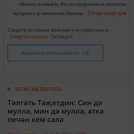
өйрәнеп калмыйча, Россия продукциясен экспортка
Татар-информ
чыгарырга да мөмкинлек бирәчәк.
Следите за самым важным и интересным в
Telegram-канале
Татмедиа
Яңалыклар битенә керегез
ТАТАР МАТБУГАТЫ
Тәлгать Таҗетдин: Син дә
мулла, мин дә мулла, атка
печән кем сала
12 июль 2017 - 10:00