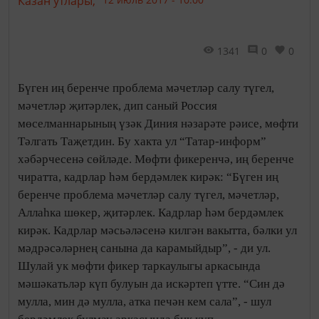
Казан утлары,
1341
0
0
Бүген иң беренче проблема мәчетләр салу түгел,
мәчетләр җитәрлек, дип саный Россия
мөселманнарының үзәк Диния нәзарәте рәисе, мөфти
Тәлгать Таҗетдин. Бу хакта ул “Татар-информ”
хәбәрчесенә сөйләде. Мөфти фикеренчә, иң беренче
чиратта, кадрлар һәм бердәмлек кирәк: “Бүген иң
беренче проблема мәчетләр салу түгел, мәчетләр,
Аллаһка шөкер, җитәрлек. Кадрлар һәм бердәмлек
кирәк. Кадрлар мәсьәләсенә килгән вакытта, бәлки ул
мәдрәсәләрнең санына да карамыйдыр”, - ди ул.
Шулай ук мөфти фикер таркаулыгы аркасында
мәшәкатьләр күп булуын да искәртеп үтте. “Син дә
мулла, мин дә мулла, атка печән кем сала”, - шул