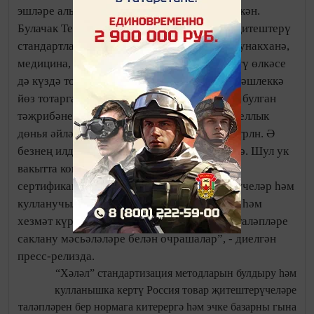
эшләре алып бару максатыннан тәкъдим иткән.
Булачак Техник комитет хәләл продукция җитештерү
стандартларын ачыклаячак. Моннан тыш, кунакханә,
медицина, туризм һәм башка хезмәт күрсәтү өлкәсе
дә күздә тотыла. Комитет халыкара хезмәттәшлеккә
йөз тотарга ниятли һәм Россиядә бу өлкәдә булган
тәҗрибәне тупларга уйлый. “Хәләл өлкәдә еллык
дөнья әйләнеше - АКШ доллары белән 2,0 трлн. Ә
безнең илдә ул миллиардлар белән исәпләнә. Шул ук
вакытта контроль һәм күзәтчелек буенча
сертификация органнары, товар җитештерүчеләр һәм
кулланучылар хәләл продукция җитештерү һәм
хезмәт күрсәтүдә, маркировкалауда хәләл таләпләре
саклану мәсьәләләре белән очрашалар”, - диелгән
пресс-релизда.
“Хәләл” стандартизация методларын булдыру һәм
кулланышка кертү Россия товар җитештерүчеләре
таләпләрен бер нормага китерергә һәм эчке базарны гына