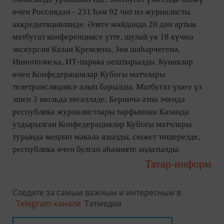
өчен Россиядән - 231 һәм 92 чит ил журналисты
аккредитацияләнде. Әлеге мәйданда 20 дән артык
матбугат конференциясе үтте, шулай ук 18 күчмә
экскурсия Казан Кремленә, Зөя шәһәрчегенә,
Иннополиска, ИТ-паркка оештырылды. Кунаклар
өчен Конфедерацияләр Кубогы матчлары
телетрансляциясе алып барылды. Матбугат үзәге үз
эшен 3 июльдә төгәлләде. Берничә атна эчендә
республика журналистлары тарфыннан Казанда
уздырылган Конфедерацияләр Кубогы матчлары
турында меңләп мәкалә язылды, сюжет төшерелде,
республика өчен булган әһәмияте аңлатылды.
Татар-информ
Следите за самым важным и интересным в
Telegram-канале
Татмедиа