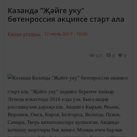
Казанда "Җәйге уку"
бөтенроссия акциясе старт ала
Казан утлары,
12 июль 2017 - 10:00
971
0
0
Казанда "Җәйге уку" бөтенроссия акциясе
старт ала. "Җәйге уку" акциясе беренче тапкыр
Лепецк өлкәсендә 2016 елда уза. Быел акция
россиякүләм дәрәҗә ала. Акциягә Кырым, Рязань,
Воронеж, Омск, Киров, Белгород, Вологда, Псков,
Самара, Тверь китапханәләре кушылган. Акциядә
катнашу шартлары бик җиңел. Моның өчен барлык