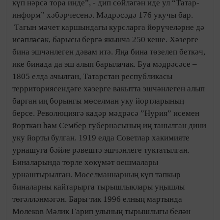
күп нәрсә тора инде”, - дип сөйләгән иде ул “Татар-
информ” хәбәрчесенә. Мәдрәсәдә 176 укучы бар.
Тагын мәчет каршындагы курсларга йөрүчеләрне дә
исәпләсәк, барысы бергә якынча 250 кеше. Хәзерге
бина эшчәнлеген дәвам итә. Яңа бина төзелеп беткәч,
ике бинада да эш алып барылачак. Буа мәдрәсәсе –
1805 елда ачылган, Татарстан республикасы
территориясендәге хәзерге вакытта эшчәнлеген алып
барган иң борынгы мөселман уку йортларының
берсе. Революциягә кадәр мәдрәсә ”Нурия” исемен
йөрткән һәм Сембер губернасының иң танылган дини
уку йорты булган. 1919 елда Советлар хакимияте
урнашуга бәйле рәвештә эшчәнлеге туктатылган.
Биналарында төрле хөкүмәт оешмалары
урнаштырылган. Мөселманнарның күп тапкыр
биналарны кайтарырга тырышлыклары уңышлы
төгәлләнмәгән. Бары тик 1996 елның мартында
Мөлеков Мәлик Гарип улының тырышлыгы белән