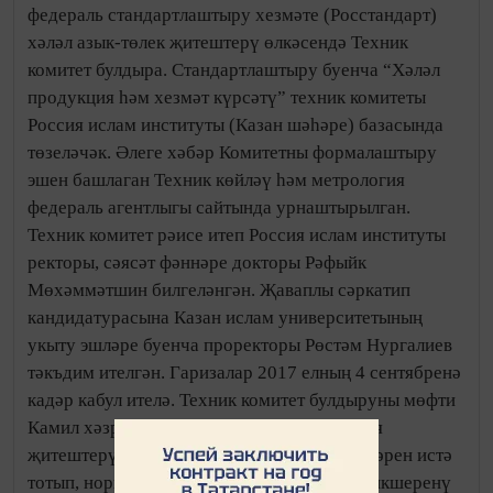
федераль стандартлаштыру хезмәте (Росстандарт)
хәләл азык-төлек җитештерү өлкәсендә Техник
комитет булдыра. Стандартлаштыру буенча “Хәләл
продукция һәм хезмәт күрсәтү” техник комитеты
Россия ислам институты (Казан шәһәре) базасында
төзеләчәк. Әлеге хәбәр Комитетны формалаштыру
эшен башлаган Техник көйләү һәм метрология
федераль агентлыгы сайтында урнаштырылган.
Техник комитет рәисе итеп Россия ислам институты
ректоры, сәясәт фәннәре докторы Рәфыйк
Мөхәммәтшин билгеләнгән. Җаваплы сәркатип
кандидатурасына Казан ислам университетының
укыту эшләре буенча проректоры Рөстәм Нургалиев
тәкъдим ителгән. Гаризалар 2017 елның 4 сентябренә
кадәр кабул ителә. Техник комитет булдыруны мөфти
Камил хәзрәт Сәмигуллин, хәләл продукция
җитештерү һәм хезмәт күрсәтү үзенчәлекләрен истә
тотып, норматив документлар эшләү һәм тикшеренү