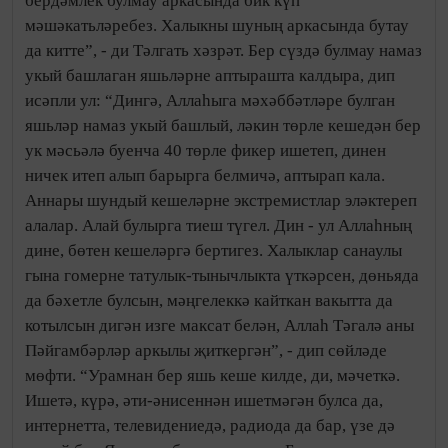
бердәмлек булмау аркасында бик күп
мәшәкатьләребез. Халыкны шуның аркасында бутау
да китте”, - ди Тәлгать хәзрәт. Бер сүздә булмау намаз
укый башлаган яшьләрне аптырашта калдыра, дип
исәпли ул: “Дингә, Аллаһыга мәхәббәтләре булган
яшьләр намаз укый башлый, ләкин төрле кешедән бер
ук мәсьәлә буенча 40 төрле фикер ишетеп, динен
ничек итеп алып барырга белмичә, аптырап кала.
Аннары шундый кешеләрне экстремистлар эләктереп
алалар. Алай булырга тиеш түгел. Дин - ул Аллаһның
дине, бөтен кешеләргә бертигез. Халыклар санаулы
гына гомерне татулык-тынычлыкта үткәрсен, дөньяда
да бәхетле булсын, мәңгелеккә кайткан вакытта да
котылсын дигән изге максат белән, Аллаһ Тәгалә аны
Пәйгамбәрләр аркылы җиткергән”, - дип сөйләде
мөфти. “Урамнан бер яшь кеше килде, ди, мәчеткә.
Ишетә, күрә, әти-әнисеннән ишетмәгән булса да,
интернетта, телевидениедә, радиода да бар, үзе дә