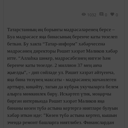
1032
0
0
Татарстанның иң борынгы мәдрәсәләренең берсе –
Буа мәдрәсәсе яңа бинасының беренче каты төзелеп
беткән. Бу хакта “Татар-информ” хәбәрчесенә
мәдрәсәнең директоры Рәшит хәзрәт Мәликов хәбәр
итте. “Аллаһка шөкер, мәдрәсәбезнең нигезе һәм
беренче каты төзелде. 2 миллион 37 мең акча
җыелды”, - дип сөйләде ул. Рәшит хәзрәт әйтүенчә,
яңа бина төзүнең максаты - мәдрәсәнең эшчәнлеген
арттыру, киңәйтү, тагын да күбрәк укучыларга белем
алырга мөмкинлек бирү. Искәртеп үтик, моңарчы
биргән интервьюда Рәшит хәзрәт Мәликов яңа
бинаны көзен түбә астына кертергә ниятләре булуын
хәбәр иткән иде: ”Көзен түбә астына кертеп, кышын
эчендә ремонт башларга ниятлибез. Финанслардан