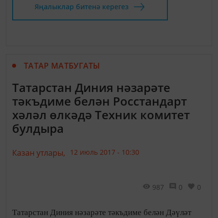
Яңалыклар битенә керегез
ТАТАР МАТБУГАТЫ
Татарстан Диния нәзарәте
тәкъдиме белән Росстандарт
хәләл өлкәдә Техник комитет
булдыра
Казан утлары,
12 июль 2017 - 10:30
987
0
0
Татарстан Диния нәзарәте тәкъдиме белән Дәүләт