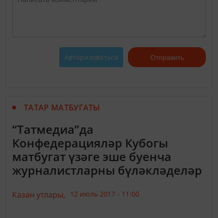
Авторизоваться
Отправить
ТАТАР МАТБУГАТЫ
“Татмедиа”да
Конфедерацияләр Кубогы
матбугат үзәге эше буенча
журналистларны бүләкләделәр
Казан утлары,
12 июль 2017 - 11:00