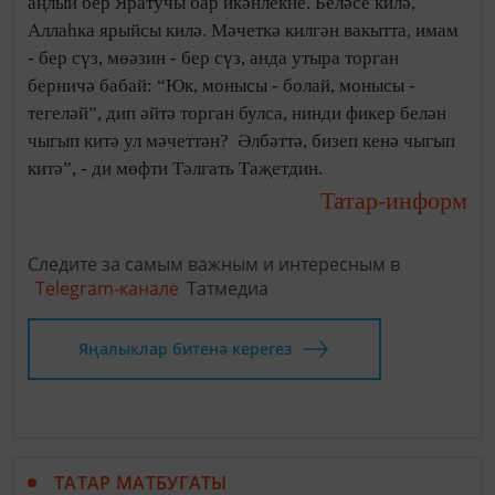
аңлый бер Яратучы бар икәнлекне. Беләсе килә,
Аллаһка ярыйсы килә. Мәчеткә килгән вакытта, имам
- бер сүз, мөәзин - бер сүз, анда утыра торган
берничә бабай: “Юк, монысы - болай, монысы -
тегеләй”, дип әйтә торган булса, нинди фикер белән
чыгып китә ул мәчеттән? Әлбәттә, бизеп кенә чыгып
китә”, - ди мөфти Тәлгать Таҗетдин.
Татар-информ
Следите за самым важным и интересным в
Telegram-канале
Татмедиа
Яңалыклар битенә керегез
ТАТАР МАТБУГАТЫ