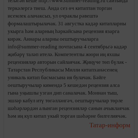
теләгән кеше http://www.summer-reading.ru сайтында
теркәлергә тиеш. Анда сез өч китаптан торган
исемлек алачаксыз, ул очраклы рәвештә
формалаштырылачак. 31 августка кадәр китапларны
укырга һәм аларның һәркайсына рецензия язарга
кирәк. Аннары аларны оештыручыларга
info@summer-reading почтасына 4 сентябрьгә кадәр
җибәрү таләп ителә. Компетентлы жюри иң яхшы
рецензияләр авторын сайлаячак. Җиңүче төп бүләк -
Татарстан Республикасы Милли китапханәсенең
уникаль китап басмасына ия булачак. Бәйге
оештыручылар кимендә 5 кешедән рецензия алса
гына уңышлы узган дип саналачак. Моннан тыш,
эшләр кабул итү төгәлләнгәч, оештыручылар төрле
шәһәрләрдән алынган рецензияләр санын ачыклаячак
һәм иң күп китап укый торган шәһәрне билгелиячәк.
Татар-информ