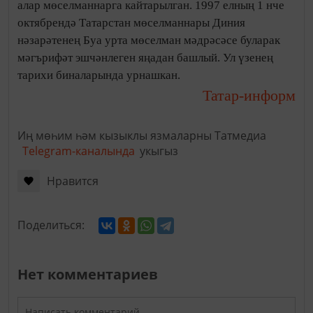
алар мөселманнарга кайтарылган. 1997 елның 1 нче
октябрендә Татарстан мөселманнары Диния
нәзарәтенең Буа урта мөселман мәдрәсәсе буларак
мәгърифәт эшчәнлеген яңадан башлый. Ул үзенең
тарихи биналарында урнашкан.
Татар-информ
Иң мөһим һәм кызыклы язмаларны Татмедиа
Telegram-каналында
укыгыз
Нравится
Поделиться:
Нет комментариев