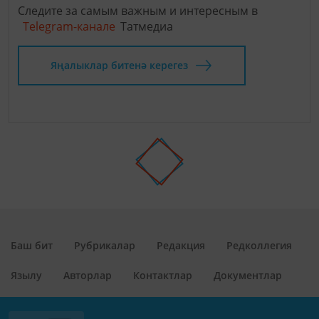
Следите за самым важным и интересным в
Telegram-канале
Татмедиа
Яңалыклар битенә керегез
Баш бит
Рубрикалар
Редакция
Редколлегия
Язылу
Авторлар
Контактлар
Документлар