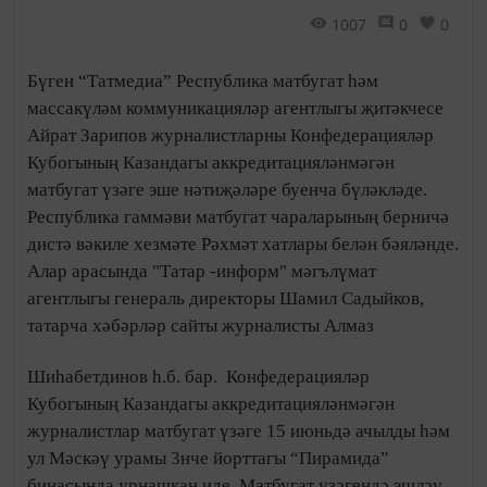
1007
0
0
Бүген “Татмедиа” Республика матбугат һәм
массакүләм коммуникацияләр агентлыгы җитәкчесе
Айрат Зарипов журналистларны Конфедерацияләр
Кубогының Казандагы аккредитацияләнмәгән
матбугат үзәге эше нәтиҗәләре буенча бүләкләде.
Республика гаммәви матбугат чараларының берничә
дистә вәкиле хезмәте Рәхмәт хатлары белән бәяләнде.
Алар арасында "Татар -информ" мәгълүмат
агентлыгы генераль директоры Шамил Садыйков,
татарча хәбәрләр сайты журналисты Алмаз
Шиһабетдинов һ.б. бар.
Конфедерацияләр
Кубогының Казандагы аккредитацияләнмәгән
журналистлар матбугат үзәге 15 июньдә ачылды һәм
ул Мәскәү урамы 3нче йорттагы “Пирамида”
бинасында урнашкан иде. Матбугат үзәгендә эшләү