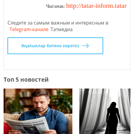
http://tatar-inform.tatar
Чыганак:
Следите за самым важным и интересным в
Telegram-канале
Татмедиа
Яңалыклар битенә керегез
Топ 5 новостей