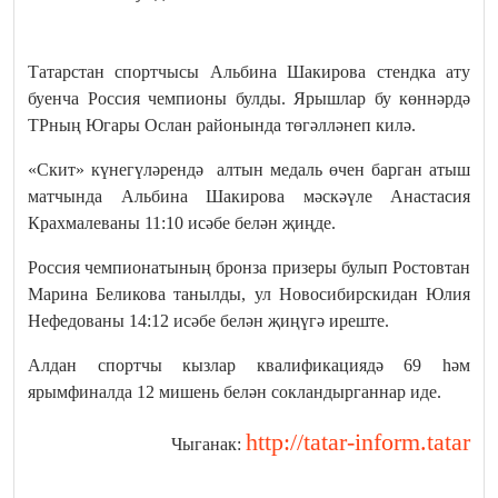
Татарстан спортчысы Альбина Шакирова стендка ату
буенча Россия чемпионы булды. Ярышлар бу көннәрдә
ТРның Югары Ослан районында төгәлләнеп килә.
«Скит» күнегүләрендә алтын медаль өчен барган атыш
матчында Альбина Шакирова мәскәүле Анастасия
Крахмалеваны 11:10 исәбе белән җиңде.
Россия чемпионатының бронза призеры булып Ростовтан
Марина Беликова танылды, ул Новосибирскидан Юлия
Нефедованы 14:12 исәбе белән җиңүгә иреште.
Алдан спортчы кызлар квалификациядә 69 һәм
ярымфиналда 12 мишень белән сокландырганнар иде.
http://tatar-inform.tatar
Чыганак: