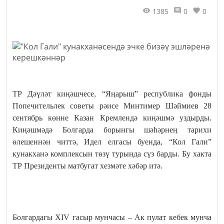
1385
0
0
ТР Дәүләт киңәшчесе, “Яңарыш” республика фонды
Попечительлек советы рәисе Минтимер Шәймиев 28
сентябрь көнне Казан Кремлендә киңәшмә уздырды.
Киңәшмәдә Болгарда борынгы шәһәрнең тарихи
өлешеннән читтә, Идел елгасы буенда, “Кол Гали”
кунакханә комплексын төзү турында сүз барды. Бу хакта
ТР Президенты матбугат хезмәте хәбәр итә.
Болгардагы XIV гасыр мунчасы – Ак пулат кебек мунча