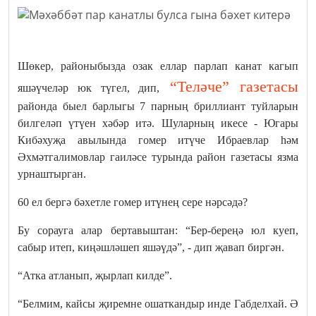
Шөкер, районыбызда озак еллар парлап канат кагып
“Теләче” газетасы
яшәүчеләр юк түгел, дип,
районда быел барлыгы 7 парның бриллиант туйларын
билгеләп үтүен хәбәр итә. Шуларның икесе - Югары
Кибәхуҗа авылында гомер итүче Ибраевлар һәм
Әхмәтгалимовлар гаиләсе турында район газетасы язма
урнаштырган.
60 ел бергә бәхетле гомер итүнең сере нәрсәдә?
Бу сорауга алар бертавыштан: “Бер-береңә юл куеп,
сабыр итеп, киңәшләшеп яшәүдә”, - дип җавап биргән.
“Атка атланып, җырлап килде”.
“Белмим, кайсы җиремне ошаткандыр инде Габделхай. Ә