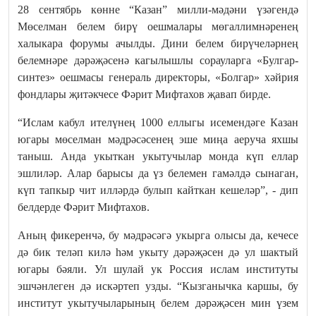
28 сентябрь көнне “Казан” милли-мәдәни үзәгендә
Мөселман белем бирү оешмалары мөгаллимнәренең
халыкара форумы ачылды. Дини белем бирүчеләрнең
белемнәре дәрәҗәсенә кагылышлы сорауларга «Булгар-
синтез» оешмасы генераль директоры, «Болгар» хәйрия
фондлары җитәкчесе Фәрит Мифтахов җавап бирде.
“Ислам кабул ителүнең 1000 еллыгы исемендәге Казан
югары мөселман мәдрәсәсенең эше миңа аеруча яхшы
таныш. Анда укыткан укытучылар монда күп еллар
эшлиләр. Алар барысы да үз белемен гамәлдә сынаган,
күп тапкыр чит илләрдә булып кайткан кешеләр”, - дип
белдерде Фәрит Мифтахов.
Аның фикеренчә, бу мәдрәсәгә укырга олысы да, кечесе
дә бик теләп килә һәм укыту дәрәҗәсен дә ул шактый
югары бәяли. Ул шулай ук Россия ислам институты
эшчәнлеген дә искәртеп узды. “Кызганычка каршы, бу
институт укытучыларының белем дәрәҗәсен мин үзем