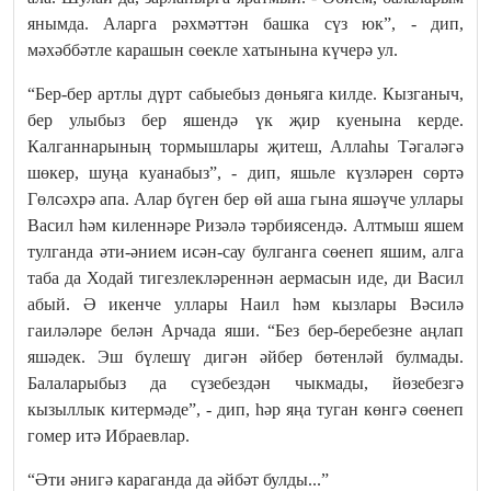
янымда. Аларга рәхмәттән башка сүз юк”, - дип,
мәхәббәтле карашын сөекле хатынына күчерә ул.
“Бер-бер артлы дүрт сабыебыз дөньяга килде. Кызганыч,
бер улыбыз бер яшендә үк җир куенына керде.
Калганнарының тормышлары җитеш, Аллаһы Тәгаләгә
шөкер, шуңа куанабыз”, - дип, яшьле күзләрен сөртә
Гөлсәхрә апа. Алар бүген бер өй аша гына яшәүче уллары
Васил һәм киленнәре Ризәлә тәрбиясендә. Алтмыш яшем
тулганда әти-әнием исән-сау булганга сөенеп яшим, алга
таба да Ходай тигезлекләреннән аермасын иде, ди Васил
абый. Ә икенче уллары Наил һәм кызлары Вәсилә
гаиләләре белән Арчада яши. “Без бер-беребезне аңлап
яшәдек. Эш бүлешү дигән әйбер бөтенләй булмады.
Балаларыбыз да сүзебездән чыкмады, йөзебезгә
кызыллык китермәде”, - дип, һәр яңа туган көнгә сөенеп
гомер итә Ибраевлар.
“Әти әнигә караганда да әйбәт булды...”