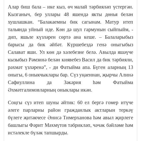
Алар биш бала – ике кыз, өч малай тәрбияләп үстергән.
Кызганыч, бер уллары 48 яшендә якты дөнья белән
хушлашкан. “Балакаемны бик сагынам. Матур итеп
тальянда уйный иде. Көн дә шул гармунын сыйпыйм, -
дип, яшьле күзләрен сөртә ана кеше. – Балаларыбыз
барысы да бик әйбәт. Күршебездә генә оныгыбыз
Салават яши. Ул көн дә хәлебезне белә. Авылда яшәүче
кызыбыз Рәмзинә белән киявебез Васил да бик тәрбияли,
рәхмәт үзләренә”, - ди Фатыйма апа. Бүген аларның 13
оныгы, 6 оныкчыклары бар. Сүз уңаеннан, җырчы Алинә
Сафиуллина да Зәкәрия һәм Фатыйма
Әхмәтгалимовларның оныклары икән.
Соңгы сүз итеп шуны әйтик: 60 ел бергә гомер итүче
әлеге парларны район гражданлык актларын теркәү
бүлеге җитәкчесе Әнисә Тимерханова һәм авыл җирлеге
башлыгы Фәрит Мәхмүтов тәбрикләп, чәчәк бәйләме һәм
истәлекле бүләк тапшырды.