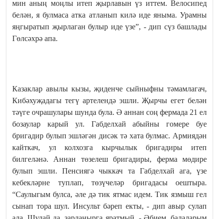
мин аның моңлы итеп җырлавын үз иттем. Велосипед
белән, я булмаса атка атланып килә иде яныма. Урамны
яңгыратып җырлаган булыр иде үзе”, - дип сүз башлады
Гөлсәхрә апа.
Казаклар авылы кызы, җиденче сыйныфны тәмамлагач,
Кибәхуҗадагы тегү артелендә эшли. Җырчы егет белән
тәүге очрашулары шунда була. Ә аннан соң фермада 21 ел
бозаулар карый ул. Габделхай абыйны гомере буе
бригадир булып эшләгән дисәк тә хата булмас. Армиядән
кайткач, ул колхозга кырчылык бригадиры итеп
билгеләнә. Аннан төзелеш бригадиры, ферма мөдире
булып эшли. Пенсиягә чыккач та Габделхай ага, үзе
кебекләрне туплап, төзүчеләр бригадасы оештыра.
“Саулыгым булса, әле дә тик ятмас идем. Тик язмыш гел
сынап тора шул. Инсульт бәреп екты, - дип авыр сулап
ала. Шулай да, зарланырга яратмый. - Әбием, балаларым