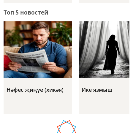
Топ 5 новостей
Нәфес җиңүе (хикәя)
Ике язмыш