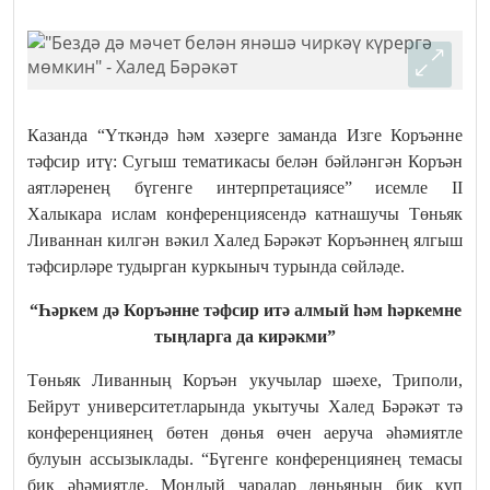
Казанда “Үткәндә һәм хәзерге заманда Изге Коръәнне
тәфсир итү: Сугыш тематикасы белән бәйләнгән Коръән
аятләренең бүгенге интерпретациясе” исемле II
Халыкара ислам конференциясендә катнашучы Төньяк
Ливаннан килгән вәкил Халед Бәрәкәт Коръәннең ялгыш
тәфсирләре тудырган куркыныч турында сөйләде.
“Һәркем дә Коръәнне тәфсир итә алмый һәм һәркемне
тыңларга да кирәкми”
Төньяк Ливанның Коръән укучылар шәехе, Триполи,
Бейрут университетларында укытучы Халед Бәрәкәт тә
конференциянең бөтен дөнья өчен аеруча әһәмиятле
булуын ассызыклады. “Бүгенге конференциянең темасы
бик әһәмиятле. Мондый чаралар дөньяның бик күп