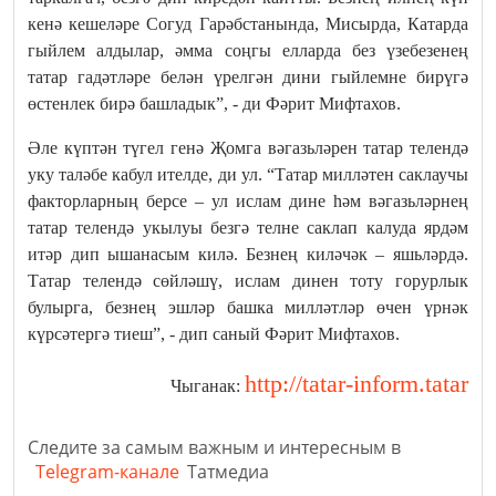
кенә кешеләре Согуд Гарәбстанында, Мисырда, Катарда
гыйлем алдылар, әмма соңгы елларда без үзебезенең
татар гадәтләре белән үрелгән дини гыйлемне бирүгә
өстенлек бирә башладык”, - ди Фәрит Мифтахов.
Әле күптән түгел генә Җомга вәгазьләрен татар телендә
уку таләбе кабул ителде, ди ул. “Татар милләтен саклаучы
факторларның берсе – ул ислам дине һәм вәгазьләрнең
татар телендә укылуы безгә телне саклап калуда ярдәм
итәр дип ышанасым килә. Безнең киләчәк – яшьләрдә.
Татар телендә сөйләшү, ислам динен тоту горурлык
булырга, безнең эшләр башка милләтләр өчен үрнәк
күрсәтергә тиеш”, - дип саный Фәрит Мифтахов.
http://tatar-inform.tatar
Чыганак:
Следите за самым важным и интересным в
Telegram-канале
Татмедиа