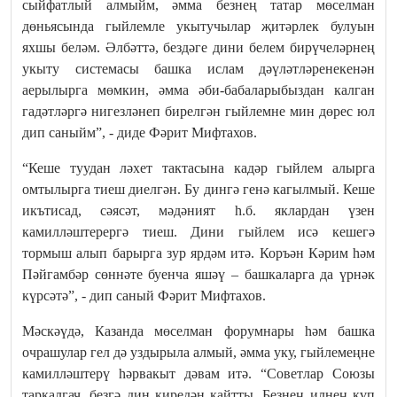
сыйфатлый алмыйм, әмма безнең татар мөселман
дөньясында гыйлемле укытучылар җитәрлек булуын
яхшы беләм. Әлбәттә, бездәге дини белем бирүчеләрнең
укыту системасы башка ислам дәүләтләренекенән
аерылырга мөмкин, әмма әби-бабаларыбыздан калган
гадәтләргә нигезләнеп бирелгән гыйлемне мин дөрес юл
дип саныйм”, - диде Фәрит Мифтахов.
“Кеше туудан ләхет тактасына кадәр гыйлем алырга
омтылырга тиеш диелгән. Бу дингә генә кагылмый. Кеше
икътисад, сәясәт, мәдәният һ.б. яклардан үзен
камилләштерергә тиеш. Дини гыйлем исә кешегә
тормыш алып барырга зур ярдәм итә. Коръән Кәрим һәм
Пәйгамбәр сөннәте буенча яшәү – башкаларга да үрнәк
күрсәтә”, - дип саный Фәрит Мифтахов.
Мәскәүдә, Казанда мөселман форумнары һәм башка
очрашулар гел дә уздырыла алмый, әмма уку, гыйлемеңне
камилләштерү һәрвакыт дәвам итә. “Советлар Союзы
таркалгач, безгә дин киредән кайтты. Безнең илнең күп