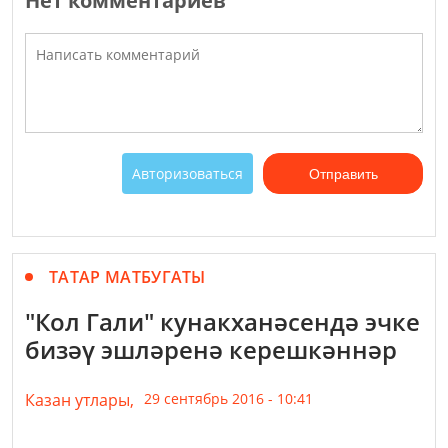
Нет комментариев
Авторизоваться
Отправить
ТАТАР МАТБУГАТЫ
"Кол Гали" кунакханәсендә эчке
бизәү эшләренә керешкәннәр
Казан утлары,
29 сентябрь 2016 - 10:41