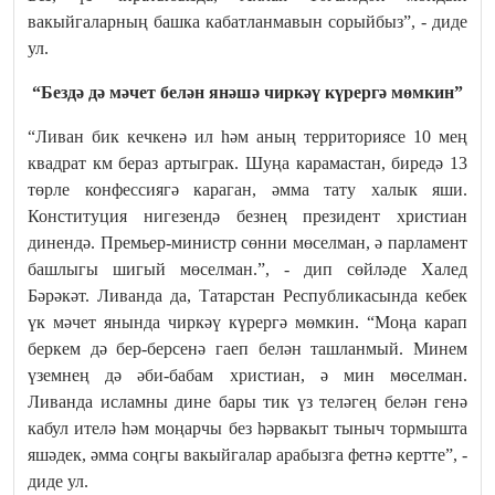
вакыйгаларның башка кабатланмавын сорыйбыз”, - диде
ул.
“Бездә дә мәчет белән янәшә чиркәү күрергә мөмкин”
“Ливан бик кечкенә ил һәм аның территориясе 10 мең
квадрат км бераз артыграк. Шуңа карамастан, биредә 13
төрле конфессиягә караган, әмма тату халык яши.
Конституция нигезендә безнең президент христиан
динендә. Премьер-министр сөнни мөселман, ә парламент
башлыгы шигый мөселман.”, - дип сөйләде Халед
Бәрәкәт. Ливанда да, Татарстан Республикасында кебек
үк мәчет янында чиркәү күрергә мөмкин. “Моңа карап
беркем дә бер-берсенә гаеп белән ташланмый. Минем
үземнең дә әби-бабам христиан, ә мин мөселман.
Ливанда исламны дине бары тик үз теләгең белән генә
кабул ителә һәм моңарчы без һәрвакыт тыныч тормышта
яшәдек, әмма соңгы вакыйгалар арабызга фетнә кертте”, -
диде ул.