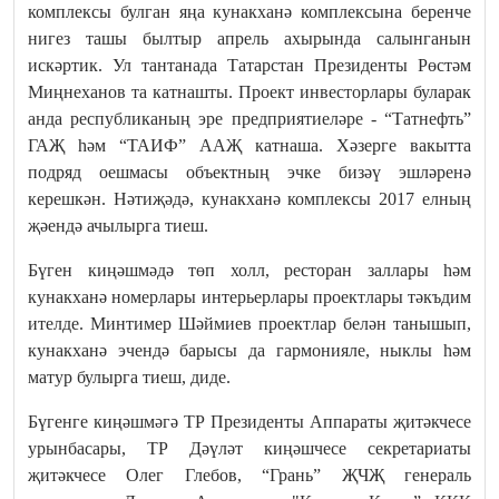
комплексы булган яңа кунакханә комплексына беренче
нигез ташы былтыр апрель ахырында салынганын
искәртик. Ул тантанада Татарстан Президенты Рөстәм
Миңнеханов та катнашты. Проект инвесторлары буларак
анда республиканың эре предприятиеләре - “Татнефть”
ГАҖ һәм “ТАИФ” ААҖ катнаша. Хәзерге вакытта
подряд оешмасы объектның эчке бизәү эшләренә
керешкән. Нәтиҗәдә, кунакханә комплексы 2017 елның
җәендә ачылырга тиеш.
Бүген киңәшмәдә төп холл, ресторан заллары һәм
кунакханә номерлары интерьерлары проектлары тәкъдим
ителде. Минтимер Шәймиев проектлар белән танышып,
кунакханә эчендә барысы да гармонияле, ныклы һәм
матур булырга тиеш, диде.
Бүгенге киңәшмәгә ТР Президенты Аппараты җитәкчесе
урынбасары, ТР Дәүләт киңәшчесе секретариаты
җитәкчесе Олег Глебов, “Грань” ҖЧҖ генераль