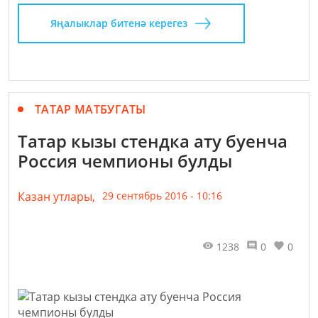
Яңалыклар битенә керегез
ТАТАР МАТБУГАТЫ
Татар кызы стендка ату буенча
Россия чемпионы булды
Казан утлары,
29 сентябрь 2016 - 10:16
1238
0
0