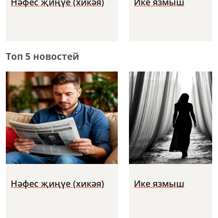
Нәфес җиңүе (хикәя)
Ике язмыш
Топ 5 новостей
Нәфес җиңүе (хикәя)
Ике язмыш