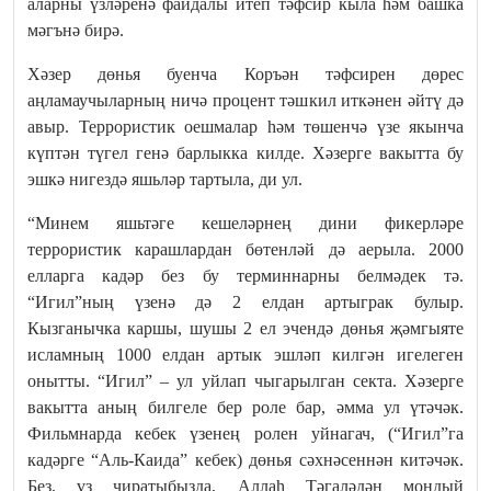
аларны үзләренә файдалы итеп тәфсир кыла һәм башка
мәгънә бирә.
Хәзер дөнья буенча Коръән тәфсирен дөрес
аңламаучыларның ничә процент тәшкил иткәнен әйтү дә
авыр. Террористик оешмалар һәм төшенчә үзе якынча
күптән түгел генә барлыкка килде. Хәзерге вакытта бу
эшкә нигездә яшьләр тартыла, ди ул.
“Минем яшьтәге кешеләрнең дини фикерләре
террористик карашлардан бөтенләй дә аерыла. 2000
елларга кадәр без бу терминнарны белмәдек тә.
“Игил”ның үзенә дә 2 елдан артыграк булыр.
Кызганычка каршы, шушы 2 ел эчендә дөнья җәмгыяте
исламның 1000 елдан артык эшләп килгән игелеген
онытты. “Игил” – ул уйлап чыгарылган секта. Хәзерге
вакытта аның билгеле бер роле бар, әмма ул үтәчәк.
Фильмнарда кебек үзенең ролен уйнагач, (“Игил”га
кадәрге “Аль-Каида” кебек) дөнья сәхнәсеннән китәчәк.
Без, үз чиратыбызда, Аллаһ Тәгаләдән мондый