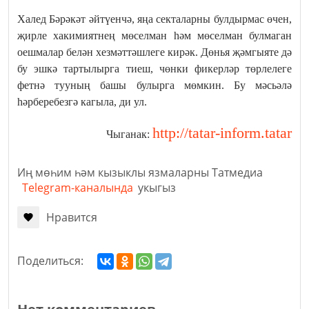
Халед Бәрәкәт әйтүенчә, яңа секталарны булдырмас өчен,
җирле хакимиятнең мөселман һәм мөселман булмаган
оешмалар белән хезмәттәшлеге кирәк. Дөнья җәмгыяте дә
бу эшкә тартылырга тиеш, чөнки фикерләр төрлелеге
фетнә тууның башы булырга мөмкин. Бу мәсьәлә
һәрберебезгә кагыла, ди ул.
http://tatar-inform.tatar
Чыганак:
Иң мөһим һәм кызыклы язмаларны Татмедиа
Telegram-каналында
укыгыз
Нравится
Поделиться: