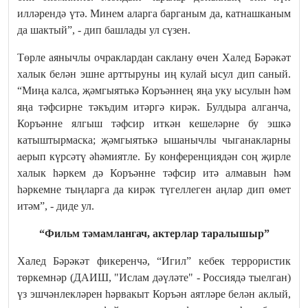
илләрендә үтә. Минем аларга барганым да, катнашканым
да шактый”, - дип башлады ул сүзен.
Төрле аянычлы очраклардан саклану өчен Халед Бәрәкәт
халык белән эшне арттыруны иң кулай ысул дип саный.
“Миңа калса, җәмгыятькә Коръәннең яңа уку ысулын һәм
яңа тәфсирне тәкъдим итәргә кирәк. Булдыра алганча,
Коръәнне ялгыш тәфсир иткән кешеләрне бу эшкә
катыштырмаска; җәмгыятькә ышанычлы чыганакларны
аерып күрсәтү әһәмиятле. Бу конференциядән соң җирле
халык һәркем дә Коръәнне тәфсир итә алмавын һәм
һәркемне тыңларга да кирәк түгеллеген аңлар дип өмет
итәм”, - диде ул.
“Фильм тәмамлангач, актерлар таралышыр”
Халед Бәрәкәт фикеренчә, “Игил” кебек террористик
төркемнәр (ДАИШ, "Ислам дәүләте" - Россиядә тыелган)
үз эшчәнлекләрен һәрвакыт Коръән аятләре белән аклый,