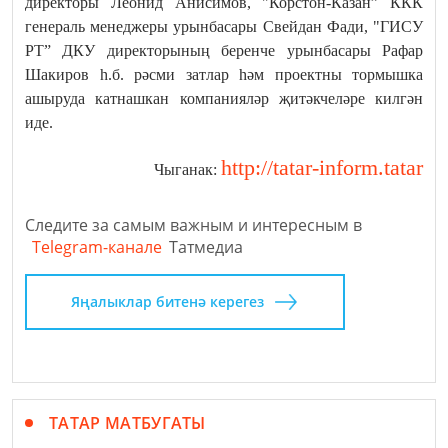
директоры Леонид Анисимов, "Корстон-Казан” ККК
генераль менеджеры урынбасары Свейдан Фади, "ГИСУ
РТ” ДКУ директорының беренче урынбасары Рафар
Шакиров һ.б. рәсми затлар һәм проектны тормышка
ашыруда катнашкан компанияләр җитәкчеләре килгән
иде.
http://tatar-inform.tatar
Чыганак:
Следите за самым важным и интересным в
Telegram-канале
Татмедиа
Яңалыклар битенә керегез
ТАТАР МАТБУГАТЫ