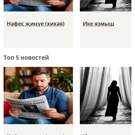
Нәфес җиңүе (хикәя)
Ике язмыш
Топ 5 новостей