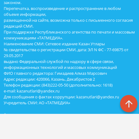
законом.
Перепечатка, воспроизведение и распространение в любом
объеме информации,
размещенной на сайте, возможна только с письменного согласия
редакций СМИ.
При поддержке Республиканского агентства по печати и массовым
коммуникациям «ТАТМЕДИА».
Наименование СМИ: Сетевое издание Казан Утлары
№ свидетельства о регистрации СМИ, дата: ЭЛ N ФС - 77-69875 от
29.05.2017
выдано Федеральной службой по надзору в сфере связи,
информационных технологий и массовых коммуникаций
ФИО главного редактора: Гимадиев Алмаз Марсович
Адрес редакции: 420066, Казань, Декабристов 2
Телефон редакции: (843)222-05-50 (дополнительно: 1618)
e-mail: kazanutlari@yandex.ru
Для сообщения о фактах коррупции: kazanutlari@yandex.ru
Учредитель СМИ: АО «ТАТМЕДИА»
Антикоррупционная политика
АО «ТАТМЕДИА» использует «cookie»
для персонализации сервисов
и удобства пользователей сайтом.
Использование «cookie» можно отменить в настройках браузера.
Политика конфиденциальности