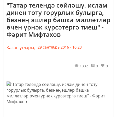
"Татар телендә сөйләшү, ислам
динен тоту горурлык булырга,
безнең эшләр башка милләтләр
өчен үрнәк күрсәтергә тиеш" -
Фәрит Мифтахов
Казан утлары,
29 сентябрь 2016 - 10:23
1332
0
0