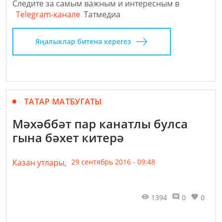
Следите за самым важным и интересным в
Telegram-канале
Татмедиа
Яңалыклар битенә керегез
ТАТАР МАТБУГАТЫ
Мәхәббәт пар канатлы булса
гына бәхет китерә
Казан утлары,
29 сентябрь 2016 - 09:48
1394
0
0