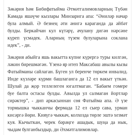
Зәкәрия һәм Бибифатыйма Әтмәтгалимовларның Түбән
Камада яшәүче кызлары Минзарига апа: “Әниләр начар
була алмый. Ә безнең әти әнигә караганда да әйбәт
булды. Беркайчан кул күтәрү, ачулану дигән нәрсәне
күреп үсмәдек. Аларның түзем булуларына соклана
идек”, - ди.
Зәкәрия абыйга яшь вакытта күпне күрергә туры килгән,
ләкин бирешмәгән. Үзенә яр итеп Максабаш авылы кызы
Фатыйманы сайлаган. Бүген ул беренче төркем инвалид.
Инде күзләре күрми башлаганга да 12 ел вакыт үткән.
Шулай да җор теллелеген югалтмаган. “Бабаем гомере
буе балта остасы булды. Авылда ул салмаган йортлар
сирәктер”, - дип аркасыннан сөя Фатыйма апа. Ә үзе
тормышка чыкканчы фермада 12 ел сыер сава, урман
кисәргә йөри. Кияүгә чыккач, колхозда төрле эштә хезмәт
куя. Кычыткан, черек бәрәңге ашадык, шуңа да нык,
чыдам булганбыздыр, ди Әхмәтгалимовлар.