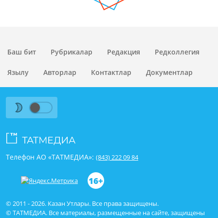
Баш бит
Рубрикалар
Редакция
Редколлегия
Язылу
Авторлар
Контактлар
Документлар
Телефон АО «ТАТМЕДИА»:
(843) 222 09 84
16+
© 2011 - 2026. Казан Утлары. Все права защищены.
© ТАТМЕДИА. Все материалы, размещенные на сайте, защищены