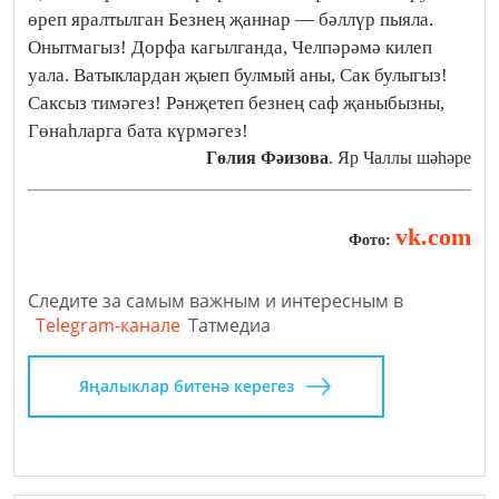
өреп яралтылган Безнең җаннар — бәллүр пыяла.
Онытмагыз! Дорфа кагылганда, Челпәрәмә килеп
уала. Ватыклардан җыеп булмый аны, Сак булыгыз!
Саксыз тимәгез! Рәнҗетеп безнең саф җаныбызны,
Гөнаһларга бата күрмәгез!
Гөлия Фәизова
. Яр Чаллы шәһәре
vk.com
Фото:
Следите за самым важным и интересным в
Telegram-канале
Татмедиа
Яңалыклар битенә керегез