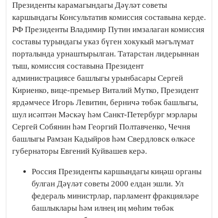
Президенты карамагындагы Дәүләт советы
каршындагы Консультатив комиссия составына керде.
РФ Президенты Владимир Путин имзалаган комиссия
составы турындагы указ бүген хокукый мәгълүмат
порталында урнаштырылган. Татарстан лидерыннан
тыш, комиссия составына Президент
администрациясе башлыгы урынбасары Сергей
Кириенко, вице-премьер Виталий Мутко, Президент
ярдәмчесе Игорь Левитин, берничә төбәк башлыгы,
шул исәптән Мәскәү һәм Санкт-Петербург мэрлары
Сергей Собянин һәм Георгий Полтавченко, Чечня
башлыгы Рамзан Кадыйров һәм Свердловск өлкәсе
губернаторы Евгений Куйвашев керә.
Россия Президенты каршындагы киңәш органы
булган Дәүләт советы 2000 елдан эшли. Ул
федераль министрлар, парламент фракцияләре
башлыклары һәм илнең иң мөһим төбәк