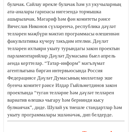
булачак. Сайлау ирекле булачак һәм ул укучыларның
ата-аналары гаризасы нигезендә тормышка
ашырылачак. Мәгариф һәм фән комитеты рәисе
Вячеслав Никонов сүзләренчә, республика дәүләт
телләрен мәҗбүри мәктәп программасы өлешеннән
факультативка күчерү тәкъдим ителми. Дәүләт
телләрен ихтыяри укыту турындагы закон проектын
парламентарийлар Дәүләт Думасына быел апрель
аенда керттеләр. “Татар-информ” мәгълүмат
агентлыгына биргән интервьюсында Россия
Федерациясе Дәүләт Думасының милләтләр эше
буенча комитет рәисе Илдар Гыйльметдинов закон
проектында “туган телләрне һәм дәүләт телләрен
вариатив өлешкә чыгару һәм бернинди кысу
булмаячак”, диде. Шулай ук тиешле стандартлар һәм
укыту программалары эшләнәчәк, дип белдерде.