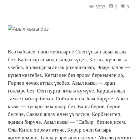
3393
0
0
Каз бәбкәсе, нәни чебиләрне Сөеп үскән авыл кызы
без. Бәбкәләр янында калды күңел, Калага күчсәк тә
үзебез. Болындагы ап-ак ромашкалар, Энҗе чәчәк —
күңел көзгебез. Көтмәдек без ярдәм беркемнән дә,
Гөрләп чәчәк аттык үзебез. Авыл кызы — яран
гөлләре без, Өен нурга, ямьгә күмүче. Каршы алып
тәмле сыйлар белән, Сөйгәненә илһам бирүче. Авыл
кызы — тугъры аккошлар без, Бары берне, берне
белүче, Саклап яшәү өчен үз оясын, Корбан итеп,
җанын бирүче. Авыл кызы — "Сабыр" безнең исем,
Олы Китап хөрмәт итүче, Күрер өчен бәгырь
җимешләрен, Ташлар эрегәнен көтүче. Милли рухтан