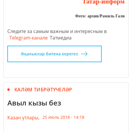
Татар-информ
Фото: архив/Рамиль Гали
Следите за самым важным и интересным в
Telegram-канале
Татмедиа
Яңалыклар битенә керегез
КАЛӘМ ТИБРӘТҮЧЕЛӘР
Авыл кызы без
Казан утлары,
25 июль 2018 - 14:18