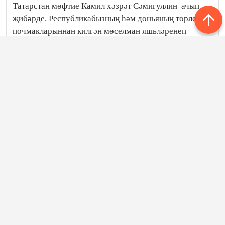
Татарстан мөфтие Камил хәзрәт Сәмигуллин ачып
җибәрде.
Республикабызның һәм дөньяның төрле
почмакларыннан килгән мөселман яшьләренең
танышуы һәм аралашуы түбәндәге девиз буенча
бара: “Һәр кешенең тормышында тормышны
үзгәртерлек вакыйгалар була”. 27 июль көнне
мөселман яшьләре өчен Сабантуй үткәрү ниятләнә,
дип хәбәр итә Татарстан Республикасы
мөселманнарының Диния нәзарәте.
Бөтендөнья татар конгрессы
Следите за самым важным и интересным в
Telegram-канале
Татмедиа
Яңалыклар битенә керегез