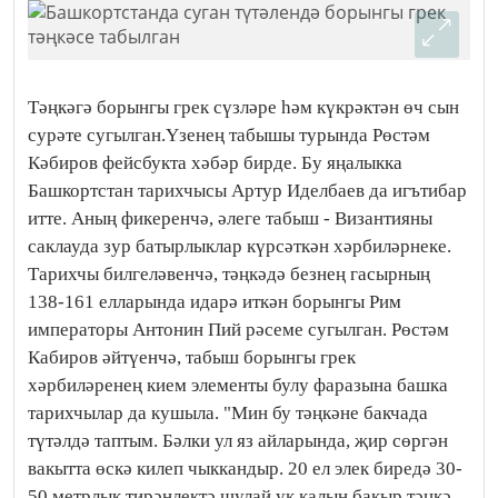
Тәңкәгә борынгы грек сүзләре һәм күкрәктән өч сын
сурәте сугылган.Үзенең табышы турында Рөстәм
Кәбиров фейсбукта хәбәр бирде. Бу яңалыкка
Башкортстан тарихчысы Артур Иделбаев да игътибар
итте. Аның фикеренчә, әлеге табыш - Византияны
саклауда зур батырлыклар күрсәткән хәрбиләрнеке.
Тарихчы билгеләвенчә, тәңкәдә безнең гасырның
138-161 елларында идарә иткән борынгы Рим
императоры Антонин Пий рәсеме сугылган. Рөстәм
Кабиров әйтүенчә, табыш борынгы грек
хәрбиләренең кием элементы булу фаразына башка
тарихчылар да кушыла. "Мин бу тәңкәне бакчада
түтәлдә таптым. Бәлки ул яз айларында, җир сөргән
вакытта өскә килеп чыккандыр. 20 ел элек биредә 30-
50 метрлык тирәнлектә шулай ук калын бакыр тәңкә