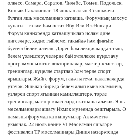
өлкәсе, Самара, Саратов, Чиләбе, Төмән, Подольск,
Көньяк Сахалиннан 18 яшьтән алып 35 яшькәчә
булган яшь мөселманнар катнаша. Форумның махсус
кунагы – галим һәм остаз Әбу Әли Әл-Әшгари.
Форум көннәрендә катнашучылар ислам дине
нигезләре, хәдис гыйлеме, гакыйдә һәм фикъһе
буенча белем алачак. Дәрес һәм лекцияләрдән тыш,
белем үзләштерүчеләрне бай эчтәлекле күңел ачу
программасы көтә: викториналар, мастер-класслар,
тренинглар, күңелле стартлар һәм төрле спорт
ярышлары. Җәйге форум, гадәттәгечә, палаткаларда
үтәчәк. Яшьләр биредә белем алып кына калмыйча,
үзләрен спорт ягыннан камилләштерә, төрле
тренинглар, мастер-классларда катнаша алачак. Яшь
мөселманнары ашату Икмәк музеенда оештырыла. Ә
намазны форумда катнашучылар Ак мәчеттә
укыячак. 22 июль көнне VI Мөселман яшьләре
фестивален ТР мөселманнары Диния нәзарәтендә