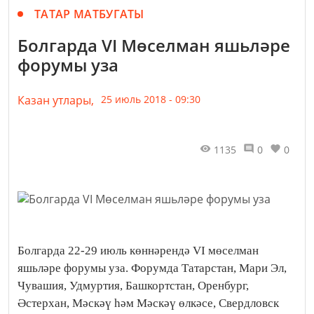
ТАТАР МАТБУГАТЫ
Болгарда VI Мөселман яшьләре
форумы уза
Казан утлары,
25 июль 2018 - 09:30
1135
0
0
Болгарда 22-29 июль көннәрендә VI мөселман
яшьләре форумы уза. Форумда Татарстан, Мари Эл,
Чувашия, Удмуртия, Башкортстан, Оренбург,
Әстерхан, Мәскәү һәм Мәскәү өлкәсе, Свердловск