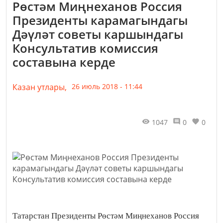
Рөстәм Миңнеханов Россия
Президенты карамагындагы
Дәүләт советы каршындагы
Консультатив комиссия
составына керде
Казан утлары,
26 июль 2018 - 11:44
1047
0
0
Татарстан Президенты Рөстәм Миңнеханов Россия