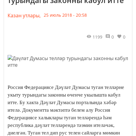
турындагы законны кабул итте
Казан утлары,
25 июль 2018 - 20:58
1199
0
0
Россия Федерациясе Дәүләт Думасы туган телләрне
укыту турындагы законны өченче укылышта кабул
итте. Бу хакта Дәүләт Думасы порталында хәбәр
ителә. Документта мәктәптә белем алу Россия
Федерациясе халыклары туган телләрендә һәм
республика дәүләт телләрендә тәэмин ителәчәк,
диелгән. Туган тел дип рус телен сайларга мөмкин