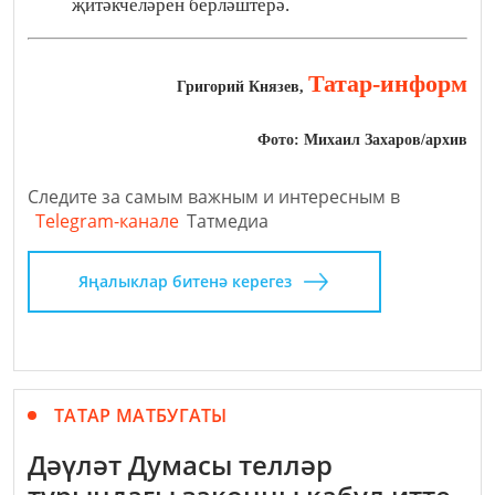
җитәкчеләрен берләштерә.
Татар-информ
Григорий Князев,
Фото: Михаил Захаров/архив
Следите за самым важным и интересным в
Telegram-канале
Татмедиа
Яңалыклар битенә керегез
ТАТАР МАТБУГАТЫ
Дәүләт Думасы телләр