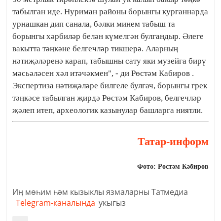
табылган иде. Нуриман районы борынгы курганнарда
урнашкан дип санала, бәлки минем табыш та
борынгы хәрбиләр белән күмелгән булгандыр. Әлеге
вакытта тәңкәне белгечләр тикшерә. Аларның
нәтиҗәләренә карап, табышны сату яки музейга бирү
мәсьәләсен хәл итәчәкмен", - ди Рөстәм Кабиров .
Экспертиза нәтиҗәләре билгеле булгач, борынгы грек
тәңкәсе табылган җирдә Рөстәм Кабиров, белгечләр
җәлеп итеп, археологик казынулар башларга ниятли.
Татар-информ
Фото: Рөстәм Кәбиров
Иң мөһим һәм кызыклы язмаларны Татмедиа
Telegram-каналында
укыгыз