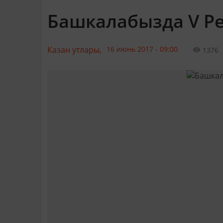
Башкалабызда V Р
Казан утлары,
16 июнь 2017 - 09:00
1376