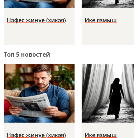
Нәфес җиңүе (хикәя)
Ике язмыш
Топ 5 новостей
Нәфес җиңүе (хикәя)
Ике язмыш