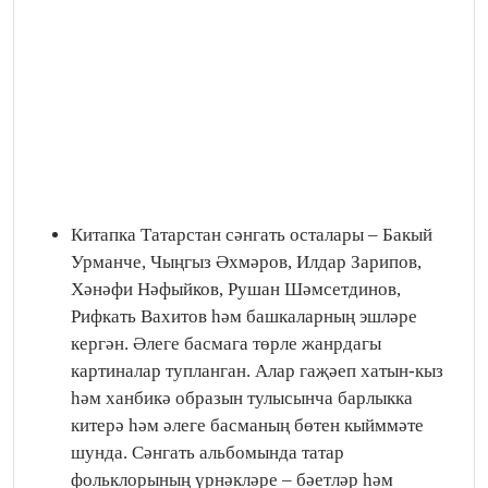
Китапка Татарстан сәнгать осталары – Бакый
Урманче, Чыңгыз Әхмәров, Илдар Зарипов,
Хәнәфи Нәфыйков, Рушан Шәмсетдинов,
Рифкать Вахитов һәм башкаларның эшләре
кергән. Әлеге басмага төрле жанрдагы
картиналар тупланган. Алар гаҗәеп хатын-кыз
һәм ханбикә образын тулысынча барлыкка
китерә һәм әлеге басманың бөтен кыйммәте
шунда. Сәнгать альбомында татар
фольклорының үрнәкләре – бәетләр һәм