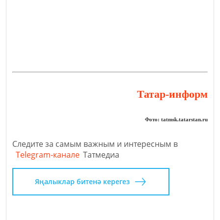
Татар-информ
Фото: tatmsk.tatarstan.ru
Следите за самым важным и интересным в
Telegram-канале
Татмедиа
Яңалыклар битенә керегез