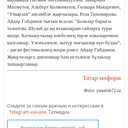
Мәхмүтов, Альберт Колмәмәтов, Гөлнара Макаревич,
”Умырзая” ансамбле җырчылары, Роза Тихомирова,
Айдар Габдинов чыгыш ясаган. ”Балалар барысы
талантлы. Шулай да иң яхшыларын сайларга туры
килде. Катнашучылар илебезнең төрле өлкәләреннән
килгәннәр. Үзенчәлекле, матур чыгышлар күп булды”,
- дигән фестивальнең жюри рәисе Айдар Габдинов.
Җиңүчеләргә дипломнар һәм истәлекле бүләкләр
тапшырганнар.
Татар-информ
Фото: yanarish72.ru
Следите за самым важным и интересным в
Telegram-канале
Татмедиа
Яңалыклар битенә керегез