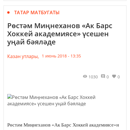
ТАТАР МАТБУГАТЫ
Рөстәм Миңнеханов «Ак Барс
Хоккей академиясе» үсешен
уңай бәяләде
Казан утлары,
1 июнь 2018 - 13:35
1030
0
0
Рөстәм Миңнеханов «Ак Барс Хоккей академиясе»н