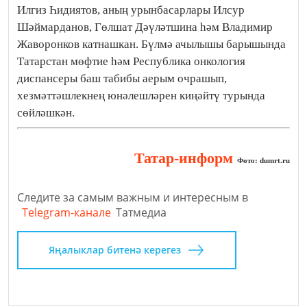
Илгиз Һидиятов, аның урынбасарлары Илсур
Шәймарданов, Гөлшат Дәүләтшина һәм Владимир
Жаворонков катнашкан. Бүлмә ачылышы барышында
Татарстан мөфтие һәм Республика онкология
диспансеры баш табибы аерым очрашып,
хезмәттәшлекнең юнәлешләрен киңәйтү турында
сөйләшкән.
Татар-информ
Фото: dumrt.ru
Следите за самым важным и интересным в
Telegram-канале
Татмедиа
Яңалыклар битенә керегез