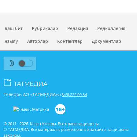
Баш бит
Рубрикалар
Редакция
Редколлегия
Язылу
Авторлар
Контактлар
Документлар
Телефон АО «ТАТМЕДИА»:
(843) 222 09 84
16+
© 2011 - 2026. Казан Утлары. Все права защищены.
© ТАТМЕДИА. Все материалы, размещенные на сайте, защищены
законом.