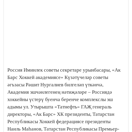
Россия Иминлек советы секретаре урынбасары, «Ак
Барс Хоккей академиясе» Күзәтүчеләр советы
әгъзасы Рәшит Нургалиев билгеләп үткәнчә,
Академия эшчәнлегенең нәтиҗәләре – Россиядә
хоккейны үстерү буенча беренче комплекслы эш
адымы ул. Утырышта «Татнефть» ГАҖ генераль
директоры, «Ак Барс» ХК президенты, Татарстан
Республикасы Хоккей федерациясе президенты
Наиль Маһанов, Татарстан Республикасы Премьер-