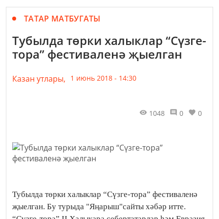
ТАТАР МАТБУГАТЫ
Тубылда төрки халыклар “Сүзге-
тора” фестиваленә җыелган
Казан утлары,
1 июнь 2018 - 14:30
1048
0
0
Тубылда төрки халыклар “Сүзге-тора” фестиваленә
җыелган. Бу турыда "Яңарыш"сайты хәбәр итте.
“Сүзге-тора” II Халыкара себертатарлар һәм Евразия