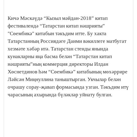
Кичә Мәскәүдә “Кызыл мәйдан-2018” китап
фестивалендә “Татарстан китап нәшрияты”
"Сөембикә" китабын тәкъдим итте. Бу хакта
Татарстанның Россиядәге Даими вәкиллеге матбугат
хезмәте хәбәр итә. Татарстан стенды янында
кунакларны яңа басма белән “Татарстан китап
нәшрияты”ның коммерция директоры Илдан
Хөснетдинов һәм “Сөембикә” китабының мөхәррире
Ләйсән Миңнуллина таныштырган. Укчылар белән
очрашу сорау-җавап формасында узган. Тәкъдим итү
чарасының ахырында бүләкләр уйнату булган.