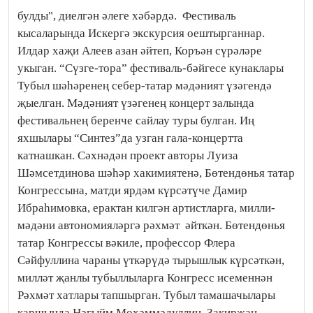
булды", диелгән әлеге хәбәрдә.
Фестиваль
кысаларында Искергә экскурсия оештырганнар.
Илдар хаҗи Алеев азан әйтеп, Коръән сүрәләре
укыган. “Сүзге-тора” фестиваль-бәйгесе кунаклары
Тубыл шәһәренең себер-татар мәдәният үзәгендә
җыелган. Мәдәният үзәгенең концерт залында
фестивальнең беренче сайлау туры булган. Иң
яхшылары “Синтез”да узган гала-концертта
катнашкан. Сәхнәдән проект авторы Луиза
Шәмсетдинова шәһәр хакимиятенә, Бөтендөнья татар
Конгрессына, матди ярдәм күрсәтүче Дамир
Ибраһимовка, ерактан килгән артистларга, милли-
мәдәни автономияләргә рәхмәт әйткән. Бөтендөнья
татар Конгрессы вәкиле, профессор Флера
Сәйфуллина чараны үткәрүдә тырышлык күрсәткән,
милләт җанлы тубыллыларга Конгресс исеменнән
Рәхмәт хатлары тапшырган. Тубыл тамашачылары
каршында Нәгыйм Мөхәммәдуллин, Закирҗан