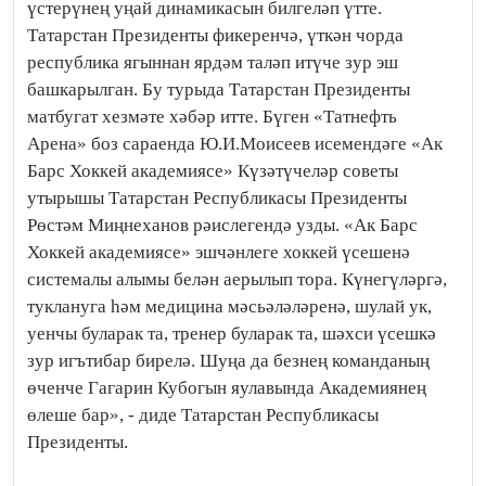
үстерүнең уңай динамикасын билгеләп үтте.
Татарстан Президенты фикеренчә, үткән чорда
республика ягыннан ярдәм таләп итүче зур эш
башкарылган. Бу турыда Татарстан Президенты
матбугат хезмәте хәбәр итте. Бүген «Татнефть
Арена» боз сараенда Ю.И.Моисеев исемендәге «Ак
Барс Хоккей академиясе» Күзәтүчеләр советы
утырышы Татарстан Республикасы Президенты
Рөстәм Миңнеханов рәислегендә узды. «Ак Барс
Хоккей академиясе» эшчәнлеге хоккей үсешенә
системалы алымы белән аерылып тора. Күнегүләргә,
туклануга һәм медицина мәсьәләләренә, шулай ук,
уенчы буларак та, тренер буларак та, шәхси үсешкә
зур игътибар бирелә. Шуңа да безнең команданың
өченче Гагарин Кубогын яулавында Академиянең
өлеше бар», - диде Татарстан Республикасы
Президенты.