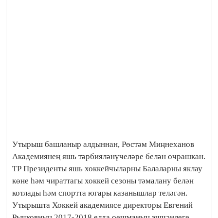
Утырыш башланыр алдыннан, Рөстәм Миңнеханов
Академиянең яшь тәрбияләнүчеләре белән очрашкан.
ТР Президенты яшь хоккейчыларны Балаларны яклау
көне һәм чираттагы хоккей сезоны тәмалану белән
котлады һәм спортта югары казанышлар теләгән.
Утырышта Хоккей академиясе директоры Евгений
Рычковның 2017-2018 елда оешманың эшчәнлеге