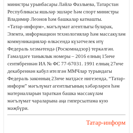
министры урынбасары Ләйлә Фазлыева, Татарстан
Республикасы яшьләр эшләре һәм спорт министры
Владимир Леонов һәм башкалар катнашты.
«Татар-информ», мәгълүмат агентлыгы буларак,
Элемтә, информацион технологияләр һәм массакүләм
коммуникацияләр өлкәсендә күзәтчелек итү
Федераль хезмәтендә (Роскомнадзор) теркәлгән.
Гамәлдәге таныклык номеры – 2016 елның 15нче
сентябреннән ИА № ФС 77-67031. 1991 елның 27нче
декабреннән кабул ителгән ММЧлар турындагы
Федераль законның 23нче матдәсе нигезендә, “Татар-
информ” мәгълүмат агентлыгының хәбәрләрен һәм
материалларын тараткан башка массакүләм
мәгълүмат чараларына аңа гиперсылтама кую
мәҗбүри.
Татар-информ