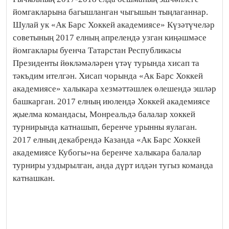
йомгакларына багышланган чыгышын тыңлаганнар.
Шулай ук «Ак Барс Хоккей академиясе» Күзәтүчеләр
советының 2017 елның апрелендә узган киңәшмәсе
йомгаклары буенча Татарстан Республикасы
Президенты йөкләмәләрен үтәү турында хисап та
тәкъдим ителгән. Хисап чорында «Ак Барс Хоккей
академиясе» халыкара хезмәттәшлек өлешендә эшләр
башкарган. 2017 елның июлендә Хоккей академиясе
җыелма командасы, Монреальдә балалар хоккей
турнирында катнашып, беренче урынны яулаган.
2017 елның декабрендә Казанда «Ак Барс Хоккей
академиясе Кубогы»на беренче халыкара балалар
турниры уздырылган, анда дүрт илдән тугыз команда
катнашкан.