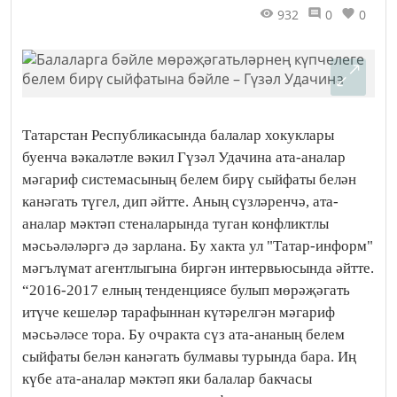
932
0
0
Татарстан Республикасында балалар хокуклары
буенча вәкаләтле вәкил Гүзәл Удачина ата-аналар
мәгариф системасының белем бирү сыйфаты белән
канәгать түгел, дип әйтте. Аның сүзләренчә, ата-
аналар мәктәп стеналарында туган конфликтлы
мәсьәләләргә дә зарлана. Бу хакта ул "Татар-информ"
мәгълүмат агентлыгына биргән интервьюсында әйтте.
“2016-2017 елның тенденциясе булып мөрәҗәгать
итүче кешеләр тарафыннан күтәрелгән мәгариф
мәсьәләсе тора. Бу очракта сүз ата-ананың белем
сыйфаты белән канәгать булмавы турында бара. Иң
күбе ата-аналар мәктәп яки балалар бакчасы