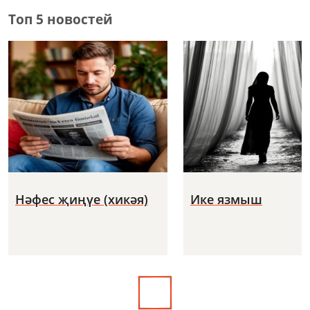
Топ 5 новостей
Нәфес җиңүе (хикәя)
Ике язмыш