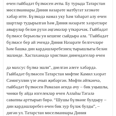
өчен гыйбадәт бүлмәсен ачты. Бу турыда Татарстан
мөселманнары Диния нәзарәте матбугат хезмәте
хәбәр итте. Бүлмәдә намаз уку һәм тәһарәт алу өчен
шартлар тудырылган һәм Диния нәзарәте хәзрәтләре
авырулар белән рухи әңгәмәләр үткәрәчәк. Гыйбадәт
бүлмәсе берьюлы ун кешене сыйдыра ала. "Гыйбадәт
бүлмәсе бер ай эчендә Диния Нәзарәте белгечләре
һәм башка дин кардәшләребезнең тырышлыгы белән
эшләнде. Хастаханәдә христиан динендәгеләр өчен
дә махсус бүлмә эшли", диелгән әлеге хәбәрдә.
Гыйбадәт бүлмәсен Татарстан мөфтие Камил хәзрәт
Сәмигуллин үзе ачып җибәргән. Мөфти әйткәнчә,
гыйбадәт бүлмәсен Рамазан аенда ачу – бик уңышлы,
чөнки бу айда изгелекләр өчен Аллаһы Тәгалә
савапны арттырып бирә. “Шушы бүлмәне булдыру –
дин кардәшләребез өчен бик зур бүләк булды”, –
дигән ул. Татарстан мөселманнары Диния