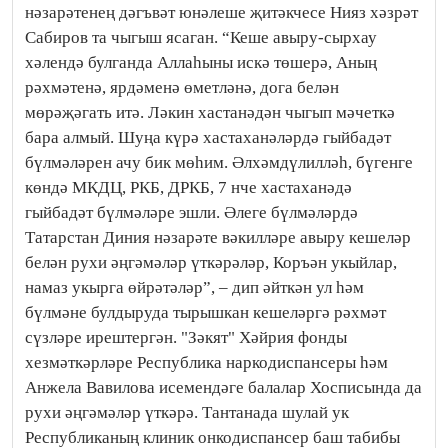
нәзарәтенең дәгъвәт юнәлеше җитәкчесе Нияз хәзрәт
Сабиров та чыгыш ясаган. “Кеше авыру-сырхау
хәлендә булганда Аллаһыны искә төшерә, Аның
рәхмәтенә, ярдәменә өметләнә, дога белән
мөрәҗәгать итә. Ләкин хастанәдән чыгып мәчеткә
бара алмый. Шуңа күрә хастаханәләрдә гыйбадәт
бүлмәләрен ачу бик мөһим. Әлхәмдүлилләһ, бүгенге
көндә МКДЦ, РКБ, ДРКБ, 7 нче хастаханәдә
гыйбадәт бүлмәләре эшли. Әлеге бүлмәләрдә
Татарстан Диния нәзарәте вәкилләре авыру кешеләр
белән рухи әңгәмәләр үткәрәләр, Коръән укыйлар,
намаз укырга өйрәтәләр”, – дип әйткән ул һәм
бүлмәне булдыруда тырышкан кешеләргә рәхмәт
сүзләре ирештергән. "Зәкят" Хәйрия фонды
хезмәткәрләре Республика наркодиспансеры һәм
Анжела Вавилова исемендәге балалар Хосписында да
рухи әңгәмәләр үткәрә. Тантанада шулай ук
Республиканың клиник онкодиспансер баш табибы