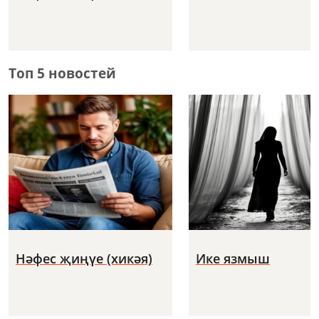
Топ 5 новостей
Нәфес җиңүе (хикәя)
Ике язмыш