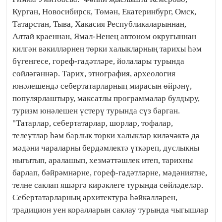
Курган, Новосибирск, Төмән, Екатеринбург, Омск,
Татарстан, Тыва, Хакасия Республикаларыннан,
Алтай краеннан, Ямал-Ненец автоном округыннан
килгән вәкилләрнең төрки халыкларның тарихы һәм
бүгенгесе, гореф-гадәтләре, йолалары турында
сөйләгәннәр. Тарих, этнография, археология
юнәлешендә себертатарларның мирасын өйрәнү,
популярлаштыру, максатлы программалар булдыру,
туризм юнәлешен үстерү турында сүз барган.
"Татарлар, себертатарлар, шорлар, тофалар,
телеутлар һәм барлык төрки халыклар киләчәктә дә
мәдәни чараларны бердәмлектә үткәреп, дуслыкны
ныгытып, аралашып, хезмәттәшлек итеп, тарихны
барлап, бәйрәмнәрне, гореф-гадәтләрне, мәдәниятне,
телне саклап яшәргә кирәклеге турында сөйләделәр.
Себертатарларның архитектура һәйкәлләрен,
традицион уен коралларын саклау турында чыгышлар