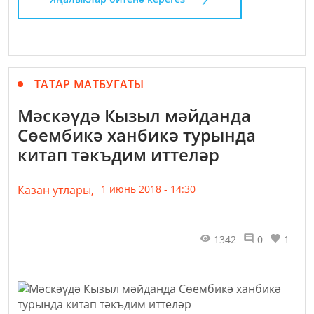
ТАТАР МАТБУГАТЫ
Мәскәүдә Кызыл мәйданда
Сөембикә ханбикә турында
китап тәкъдим иттеләр
Казан утлары,
1 июнь 2018 - 14:30
1342
0
1