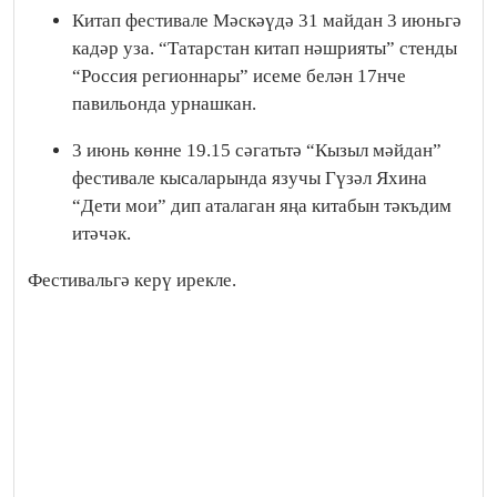
Китап фестивале Мәскәүдә 31 майдан 3 июньгә
кадәр уза. “Татарстан китап нәшрияты” стенды
“Россия регионнары” исеме белән 17нче
павильонда урнашкан.
3 июнь көнне 19.15 сәгатьтә “Кызыл мәйдан”
фестивале кысаларында язучы Гүзәл Яхина
“Дети мои” дип аталаган яңа китабын тәкъдим
итәчәк.
Фестивальгә керү ирекле.