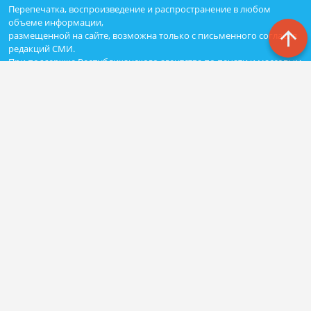
Перепечатка, воспроизведение и распространение в любом
объеме информации,
размещенной на сайте, возможна только с письменного согласия
редакций СМИ.
При поддержке Республиканского агентства по печати и массовым
коммуникациям «ТАТМЕДИА».
Наименование СМИ: Сетевое издание Казан Утлары
№ свидетельства о регистрации СМИ, дата: ЭЛ N ФС - 77-69875 от
29.05.2017
выдано Федеральной службой по надзору в сфере связи,
информационных технологий и массовых коммуникаций
ФИО главного редактора: Гимадиев Алмаз Марсович
Адрес редакции: 420066, Казань, Декабристов 2
Телефон редакции: (843)222-05-50 (дополнительно: 1618)
e-mail: kazanutlari@yandex.ru
Для сообщения о фактах коррупции: kazanutlari@yandex.ru
Учредитель СМИ: АО «ТАТМЕДИА»
Антикоррупционная политика
АО «ТАТМЕДИА» использует «cookie»
для персонализации сервисов
и удобства пользователей сайтом.
Использование «cookie» можно отменить в настройках браузера.
Политика конфиденциальности