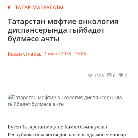
ТАТАР МАТБУГАТЫ
Татарстан мөфтие онкология
диспансерында гыйбадәт
бүлмәсе ачты
Казан утлары,
1 июнь 2018 - 16:06
1108
0
0
Бүген Татарстан мөфтие Камил Сәмигуллин
Республика онкология диспансерында мөселманнар