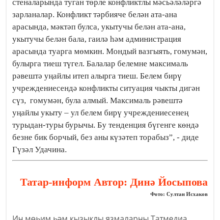
стеналарында туган төрле конфликтлы мәсьәләләргә
зарланалар. Конфликт тәрбияче белән ата-ана
арасында, мәктәп булса, укытучы белән ата-ана,
укытучы белән бала, гаилә һәм администрация
арасында туарга мөмкин. Мондый вазгыять, гомумән,
булырга тиеш түгел. Балалар белемне максималь
рәвештә уңайлы итеп алырга тиеш. Белем бирү
учреждениесендә конфликты ситуация чыкты дигән
сүз, гомумән, була алмый. Максималь рәвештә
уңайлы укыту – ул белем бирү учреждениесенең
турыдан-туры бурычы. Бу тенденция бүгенге көндә
безне бик борчый, без аны күзәтеп торабыз”, - диде
Гүзәл Удачина.
Татар-информ Автор: Динә Йосыпова
Фото: Султан Исхаков
Иң мөһим һәм кызыклы язмаларны Татмедиа