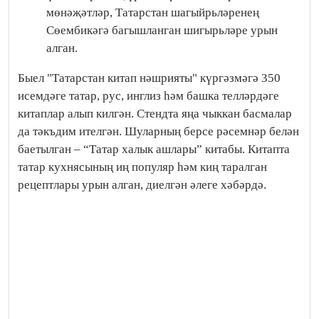
мөнәҗәтләр, Татарстан шагыйрьләренең
Сөембикәгә багышланган шигырьләре урын
алган.
Быел "Татарстан китап нәшрияты" күргәзмәгә 350
исемдәге татар, рус, инглиз һәм башка телләрдәге
китаплар алып килгән. Стендта яңа чыккан басмалар
да тәкъдим ителгән. Шуларның берсе рәсемнәр белән
баетылган – “Татар халык ашлары” китабы. Китапта
татар кухнясының иң популяр һәм киң таралган
рецептлары урын алган, диелгән әлеге хәбәрдә.