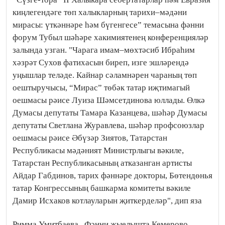
киңлегендәге төп халыкларның тарихи–мәдәни
мирасы: үткәннәре һәм бүгенгесе” темасына фәнни
форум Тубыл шәһәре хакимиятенең конференцияләр
залында узган. "Чарага имам–мөхтәсиб Ибраһим
хәзрәт Сухов фатихасын биреп, изге эшләрендә
уңышлар теләде. Кайнар сәламнәрен чараның төп
оештыручысы, “Мирас” төбәк татар иҗтимагый
оешмасы рәисе Луиза Шәмсетдинова юллады. Өлкә
Думасы депутаты Тамара Казанцева, шәһәр Думасы
депутаты Светлана Журавлева, шәһәр профсоюзлар
оешмасы рәисе Әбүзәр Зиятов, Татарстан
Республикасы мәдәният Министрлыгы вәкиле,
Татарстан Республикасының атказанган артисты
Айдар Габдинов, тарих фәннәре докторы, Бөтендөнья
татар Конгрессының башкарма комитеты вәкиле
Дамир Исхаков котлауларын җиткерделәр", дип яза
Римма Умитбаева.
Фәнни җыелышта Кемерово,