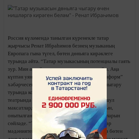
Россия күләмендә танылган күренекле татар
җырчысы Ренат Ибраһимов безнең музыканың
Европага гына түгел, бөтен дөньяга кирәклеге
турында әйтә. “Татар музыкасының потенциалы гаять
зур. Мин аны йоклаган мәдәният дип атыйм. Аңа
күптән уянырга вакыт”, – диде ул “Татар-информ”
хәбәрчесенә. Ул татар музыкасын дөньяга чыгару
турында консерваторияне тәмамлап, Опера
театрында эшләгәндә үк уйлый башлавын, шул
максатлардан “Болгар” ансамбле оештыруын,
онытылган уен коралларын дөньяга чыгаруларын
сөйләде. “Тарихыбыз тирән бит безнең, татар
мәдәниятенең нигезе бик тирән. Музыкабыз бөтен
дөнья казанышы булырлык. Моның өчен алга максат