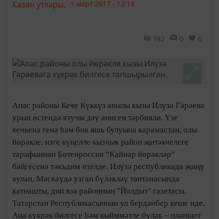
Казан утлары,
1 март 2017 - 12:18
782
0
0
Апас районы Кече Күккүз авылы кызы Илүзә Гәрәева
урын өстендә ятучы дәү әнисен тәрбияли. Үзе
кечкенә генә һәм бик яшь булуына карамастан, олы
йөрәкле, изге күңелле кызчык район җитәкчелеге
тарафыннан Бөтенроссия “Кайнар йөрәкләр“
бәйгесенә тәкъдим ителде. Илүзә республикада җиңү
яулап, Мәскәүдә узган бүләкләү тантанасында
катнашты, дип яза районның "Йолдыз" газетасы.
Татарстан Республикасыннан ул бердәнбер кеше иде.
Аңа күкрәк билгесе һәм кыйммәтле бүләк – планшет