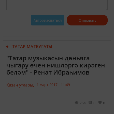
Авторизоваться
Отправить
ТАТАР МАТБУГАТЫ
"Татар музыкасын дөньяга
чыгару өчен нишләргә кирәген
беләм" - Ренат Ибраһимов
Казан утлары,
1 март 2017 - 11:49
754
0
0