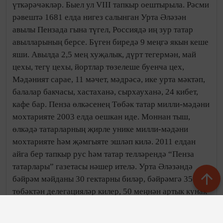
үткәрәчәкләр. Быел ул VIII тапкыр оештырыла. Рәсми
рәвештә 1681 елда нигез салынган Урта Әләзән
авылы Пензада гына түгел, Россиядә иң зур татар
авылларының берсе. Бүген биредә 9 меңгә якын кеше
яши. Авылда 2,5 мең хуҗалык, дүрт тегермән, май
цехы, тегү цехы, йортлар төзелеше буенча цех,
Мәдәният сарае, 11 мәчет, мәдрәсә, ике урта мәктәп,
балалар бакчасы, хастаханә, сырхауханә, 24 кибет,
кафе бар. Пенза өлкәсенең Төбәк татар милли-мәдәни
мохтарияте 2003 елда оешкан иде. Моннан тыш,
өлкәдә татарларның җирле унике милли-мәдәни
мохтарияте һәм җәмгыяте эшләп килә. 2011 елдан
айга бер тапкыр рус һәм татар телләрендә “Пенза
татарлары” газетасы нәшер ителә. Урта Әләзәндә
бәйрәм мәйданы 30 гектарны биләр, бәйрәмгә 35
төбәктән делегацияләр килер, 50 меңнән артык кунак
җыелыр дип көтелә.
http://tatar-inform.tatar
Чыганак: