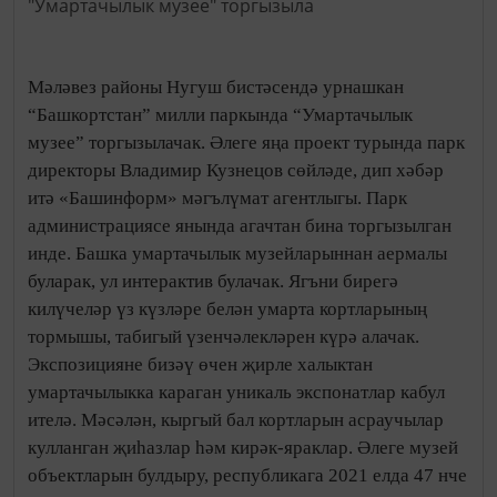
Мәләвез районы Нугуш бистәсендә урнашкан
“Башкортстан” милли паркында “Умартачылык
музее” торгызылачак. Әлеге яңа проект турында парк
директоры Владимир Кузнецов сөйләде, дип хәбәр
итә «Башинформ» мәгълүмат агентлыгы. Парк
администрациясе янында агачтан бина торгызылган
инде. Башка умартачылык музейларыннан аермалы
буларак, ул интерактив булачак. Ягъни бирегә
килүчеләр үз күзләре белән умарта кортларының
тормышы, табигый үзенчәлекләрен күрә алачак.
Экспозицияне бизәү өчен җирле халыктан
умартачылыкка караган уникаль экспонатлар кабул
ителә. Мәсәлән, кыргый бал кортларын асраучылар
кулланган җиһазлар һәм кирәк-яраклар. Әлеге музей
объектларын булдыру, республикага 2021 елда 47 нче