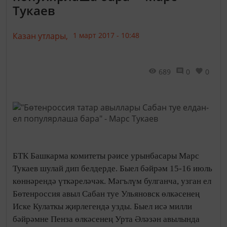
Тукаев
Казан утлары,
1 март 2017 - 10:48
689
0
0
БТК Башкарма комитеты рәисе урынбасары Марс
Тукаев шулай дип белдерде. Быел бәйрәм 15-16 июль
көннәрендә үткәреләчәк. Мәгълүм булганча, узган ел
Бөтенроссия авыл Сабан туе Ульяновск өлкәсенең
Иске Кулаткы җирлегендә узды. Быел исә милли
бәйрәмне Пенза өлкәсенең Урта Әләзән авылында