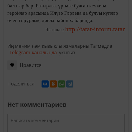
балалар бар. Батырлык үрнәге булган кечкенә
геройлар арасында Илүзә Гәрәева да булуы күпләр
өчен горурлык, диелә район хәбәрендә.
http://tatar-inform.tatar
Чыганак:
Иң мөһим һәм кызыклы язмаларны Татмедиа
Telegram-каналында
укыгыз
Нравится
Поделиться:
Нет комментариев