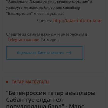
“Апимондия Халыкара умартачылар корылтае"н
уздыруга мөмкинлек бирер дип саныйлар
“Башкортстан” милли паркында.
http://tatar-inform.tatar
Чыганак:
Следите за самым важным и интересным в
Telegram-канале
Татмедиа
Яңалыклар битенә керегез
ТАТАР МАТБУГАТЫ
"Бөтенроссия татар авыллары
Сабан туе елдан-ел
популярлаша бара" - Марс