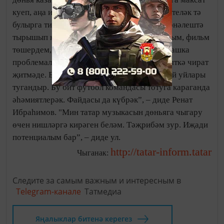
куеп, аңа ирешү өчен акча да, иң мөһиме – теләк тә
булырга тиеш. Мин, дөресен әйткәндә, бу юнәлештә
тырышып карадым, фестивальләр оештырдым, фильм
төшердем, әмма республика җитәкчелеге башка
проблемалар белән шөгыльләнде – мәдәнияткә чират
җитмәде. Бәлки, хәзер җитәкчелекнең андый уйлары
тугандыр. Бу бит футбол командасы тотуга караганда
әһәмиятлерәк. Файдасы да күбрәк”, – диде Ренат
Ибраһимов. "Мин татар музыкасын дөньяга чыгару
өчен нишләргә кирәген беләм. Тәҗрибәм зур. Иҗади
потенциалым бар”, – диде ул.
http://tatar-inform.tatar
Чыганак:
Следите за самым важным и интересным в
Telegram-канале
Татмедиа
Яңалыклар битенә керегез