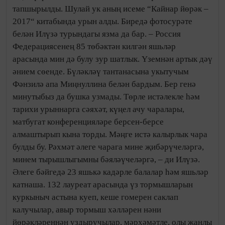
тапшырылды. Шулай ук аның исеме “Кайнар йөрәк –
2017“ китабында урын алды. Биредә фотосурәте
белән Илүзә турындагы язма да бар. – Россия
Федерациясенең 85 төбәктән килгән яшьләр
арасында мин дә булу зур шатлык. Үземнән артык дәү
әнием сөенде. Бүләкләү тантанасына укытучым
Фәнзилә апа Миңнуллина белән бардым. Бер генә
минутыбыз да бушка узмады. Төрле истәлекле һәм
тарихи урыннарга сәяхәт, күңел ачу чаралары,
матбугат конференцияләре берсен-берсе
алмаштырып кына торды. Мәңге истә калырлык чара
булды бу. Рәхмәт әлеге чарага мине җибәрүчеләргә,
минем тырышлыгымны бәяләүчеләргә, – ди Илүзә.
Әлеге бәйгедә 23 яшькә кадәрле балалар һәм яшьләр
катнаша. 132 лауреат арасында үз тормышларын
куркыныч астына куеп, кеше гомерен саклап
калучылар, авыр тормыш хәлләрен нәни
йөрәкләреннән уздыручылар, мәрхәмәтле, олы җанлы