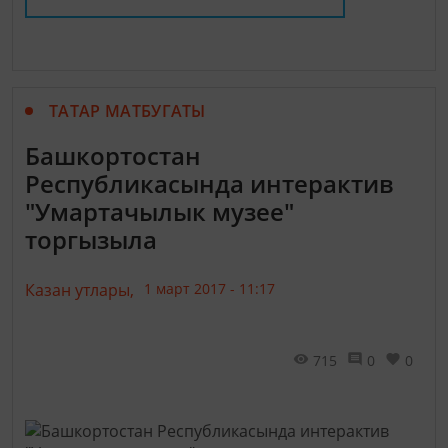
ТАТАР МАТБУГАТЫ
Башкортостан
Республикасында интерактив
"Умартачылык музее"
торгызыла
Казан утлары,
1 март 2017 - 11:17
715
0
0