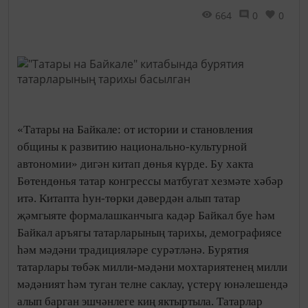
664
0
0
«Татары на Байкале: от истории и становления
общины к развитию национально-культурной
автономии» дигән китап дөнья күрде. Бу хакта
Бөтендөнья татар конгрессы матбугат хезмәте хәбәр
итә. Китапта һун-төрки дәвердән алып татар
җәмгыяте формалашканчыга кадәр Байкал буе һәм
Байкал аръягы татарларының тарихы, демографиясе
һәм мәдәни традицияләре сурәтләнә. Бурятия
татарлары төбәк милли-мәдәни мохтариятенең милли
мәдәният һәм туган телне саклау, үстерү юнәлешендә
алып барган эшчәнлеге киң яктыртыла. Татарлар