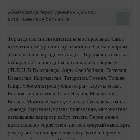
Төрки дөнья милли китапханәләре арасында тыгыз
хезмәттәшлек урнаштыру һәм төрки басма нәшрият
алмашы өчен зур адым ясалды - Төркиянең Анталия
шәһәрендә Төркия дөнья китапханәләр берлеге
(TÜRKÜBİR) корылды. Анда Әзербайҗан, Гагаузия,
Казахстан, Кыргызстан, Татарстан, Төркия, Төньяк
Кипр, Үзбәкстан республикалары - коручы әгъза,
Босния-Герцеговина, Саха-Якутия, Македония,
Косова, Монголия күзәтүче илләр буларак катнаша.
Җыенда берлекнең уставы билгеләнде, эшчәнлегенә
кагылышлы карарлар кабул ителде. Төрки дөнья
китапханәләр берлегенең нигезен хокукый кысаларга
утырту, аны халыкара оешма итү буенча беренче