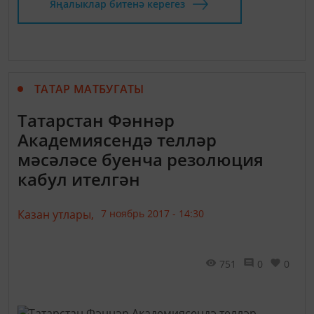
Яңалыклар битенә керегез
ТАТАР МАТБУГАТЫ
Татарстан Фәннәр
Академиясендә телләр
мәсәләсе буенча резолюция
кабул ителгән
Казан утлары,
7 ноябрь 2017 - 14:30
751
0
0