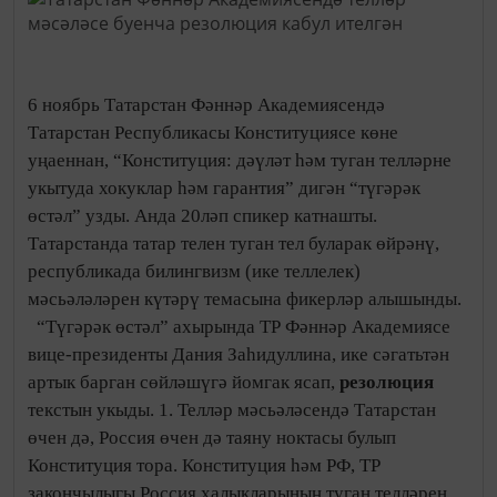
6 ноябрь Татарстан Фәннәр Академиясендә
Татарстан Республикасы Конституциясе көне
уңаеннан, “Конституция: дәүләт һәм туган телләрне
укытуда хокуклар һәм гарантия” дигән “түгәрәк
өстәл” узды. Анда 20ләп спикер катнашты.
Татарстанда татар телен туган тел буларак өйрәнү,
республикада билингвизм (ике теллелек)
мәсьәләләрен күтәрү темасына фикерләр алышынды.
“Түгәрәк өстәл” ахырында ТР Фәннәр Академиясе
вице-президенты Дания Заһидуллина, ике сәгатьтән
артык барган сөйләшүгә йомгак ясап,
резолюция
текстын укыды. 1. Телләр мәсьәләсендә Татарстан
өчен дә, Россия өчен дә таяну ноктасы булып
Конституция тора. Конституция һәм РФ, ТР
закончылыгы Россия халыкларының туган телләрен