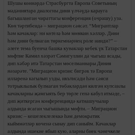
Шушы көннәрдә Страсбургта Европа Советының
мәдәниятара диалогны дини үлчәүдә карауга
багышланган чираттагы конференция (очрашу) уза.
Көн тәртибендә – миграцион сәясәт. “Мигрантлар
һәм качаклар: ни көтелә һәм мөмкин хәлләр. Дини
һәм дини булмаган төркемнәрнең роле нинди?” –
әлеге тема буенча башка кунаклар кебек үк Татарстан
мөфтие Камил хәзрәт Сәмигуллин да чыгыш ясады,
дип хәбәр итә Татарстан мөселманнары Диния
нәзарәте. "Миграцион кризис бигрәк тә Европа
илләренә кагылып узды, икътисади һәм сәяси
тотрыклылык булмаган төбәкләрдән килгән күпсанлы
качакларны җәмгыять бер төрле генә кабул итмәде, –
дип җиткергән конференциядә катнашучылар
алдында ясаган чыгышында мөфти. – Миграцион
кризис – кешелеклелеккә һәм демократик
кыйммәтләр көченә сынау дип саныйм. Качаклар
алдында ишекне ябып кую, аларны биек чәнечкеле