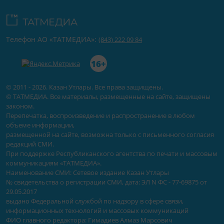
Телефон АО «ТАТМЕДИА»:
(843) 222 09 84
16+
© 2011 - 2026. Казан Утлары. Все права защищены.
© ТАТМЕДИА. Все материалы, размещенные на сайте, защищены
законом.
Перепечатка, воспроизведение и распространение в любом
объеме информации,
размещенной на сайте, возможна только с письменного согласия
редакций СМИ.
При поддержке Республиканского агентства по печати и массовым
коммуникациям «ТАТМЕДИА».
Наименование СМИ: Сетевое издание Казан Утлары
№ свидетельства о регистрации СМИ, дата: ЭЛ N ФС - 77-69875 от
29.05.2017
выдано Федеральной службой по надзору в сфере связи,
информационных технологий и массовых коммуникаций
ФИО главного редактора: Гимадиев Алмаз Марсович