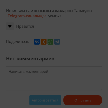
Иң мөһим һәм кызыклы язмаларны Татмедиа
Telegram-каналында
укыгыз
Нравится
Поделиться:
Нет комментариев
Авторизоваться
Отправить