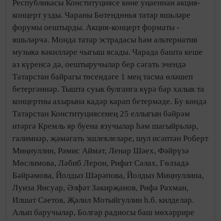
Республикасы Конституциясе көне уңаеннан акция-
концерт узды. Чараны Бөтендөнья татар яшьләре
форумы оештырды. Акция-концерт форматы -
яшьләрчә. Монда татар эстрадасы һәм альтернатив
музыка вәкилләре чыгыш ясады. Чарада башта кеше
аз күренсә дә, оештыручылар бер сәгать эчендә
Татарстан байрагы төсендәге 1 мең тасма өләшеп
бетергәннәр. Тышта суык булганга күрә бар халык та
концертны ахырына кадәр карап бетермәде. Бу көндә
Татарстан Конституциясенең 25 еллыгын бәйрәм
итәргә Кремль яр буена язучылар һәм шагыйрьләр,
галимнәр, җәмәгать эшлеклеләре, шул исәптән Роберт
Миңнуллин, Рәмис Аймәт, Ленар Шәех, Фәйрүзә
Мөслимова, Ләбиб Лерон, Рифат Сәлах, Гөлзадә
Бәйрәмова, Йолдыз Шәрәпова, Йолдыз Миңнуллина,
Луиза Янсуар, Әлфәт Закирҗанов, Рифә Рахман,
Илшат Сәетов, Җәлил Мотыйгуллин һ.б. килделәр.
Алып баручылар, Болгар радиосы баш мөхәррире