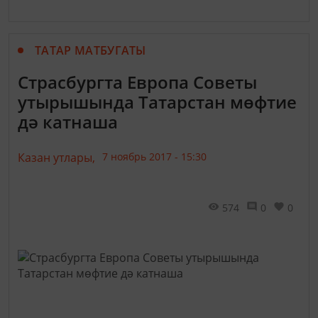
ТАТАР МАТБУГАТЫ
Страсбургта Европа Советы
утырышында Татарстан мөфтие
дә катнаша
Казан утлары,
7 ноябрь 2017 - 15:30
574
0
0