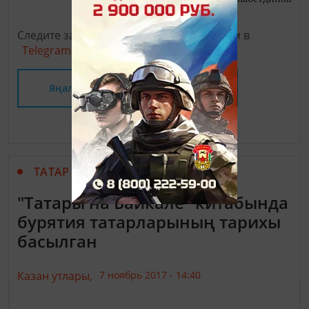
Следите за самым важным и интересным в
Telegram-канале
Татмедиа
Яңалыклар битенә керегез
ТАТАР МАТБУГАТЫ
"Татары на Байкале" китабында
бурятия татарларының тарихы
басылган
Казан утлары,
7 ноябрь 2017 - 14:40