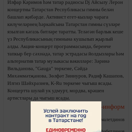
Илфар Кәримов һәм татар радиосы Dj Айсылу Лерон
концертны Татарстан Республикасы гимны белән
башлап җибәрде. Активист егет-кызлар чарага
килүчеләрнең һәркайсына Татарстан гимны сүзләре
язылган кәгазь битләре таратты. Теләгән барлык кеше
үз Республикасының гимнына кушылып җырлый
алды. Акция-концерт программасында, беренче
тапкыр бер сәхнәдә, татар эстрадасы йолдызлары һәм
альтернатив татар музыкасы вәкилләре: Зәринә
Вильданова, "Gauga" төркеме, Сәйдә
Мөхәммәтҗанова, Зөлфәт Зиннуров, Рәдиф Кашапов,
Илгиз Шәйхразиев, K-Ru төркеме чыгыш ясады.
Концертта шулай ук удмурт, мордва, крәшен
артистлары да чыгыш ясады.
Татар-информ
Фото: Салават Камалетдинов
Автор: Салават Шиһабетдинов