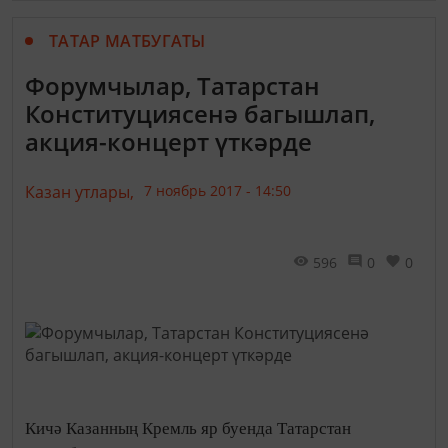
ТАТАР МАТБУГАТЫ
Форумчылар, Татарстан
Конституциясенә багышлап,
акция-концерт үткәрде
Казан утлары,
7 ноябрь 2017 - 14:50
596
0
0
Кичә Казанның Кремль яр буенда Татарстан