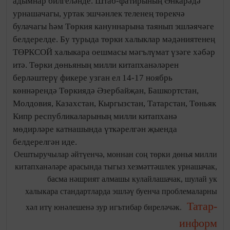
адымнар билгеләнде. Штаб-фатирының Әнкарәдә
урнашачагы, уртак эшчәнлек теленең төрекчә
булачагы һәм Төркия кануннарына таянып эшләячәге
белдерелде. Бу турыда төрки халыклар мәдәниятенең
ТӨРКСОЙ халыкара оешмасы мәгълүмат үзәге хәбәр
итә. Төрки дөньяның милли китапханәләрен
берләштерү фикере узган ел 14-17 ноябрь
көннәрендә Төркиядә Әзербайҗан, Башкортстан,
Молдовия, Казахстан, Кыргызстан, Татарстан, Төньяк
Кипр республикаларының милли китапханә
мөдирләре катнашында үткәрелгән җыенда
белдерелгән иде.
Оештыручылар әйтүенчә, моннан соң төрки дөнья милли
китапханәләре арасында тыгыз хезмәттәшлек урнашачак,
басма нәшрият алмашы кулайлашачак, шулай ук
халыкара стандартларда эшләү буенча проблемаларны
Татар-
хәл итү юнәлешенә зур игътибар биреләчәк.
информ