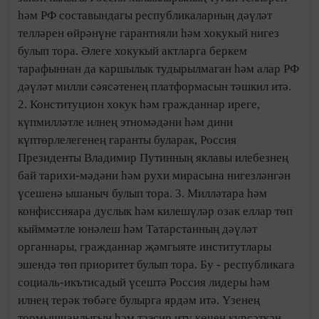
һәм РФ составындагы республикаларның дәүләт
телләрен өйрәнүне гарантияли һәм хокукый нигез
булып тора. Әлеге хокукый актларга беркем
тарафыннан да каршылык тудырылмаган һәм алар РФ
дәүләт милли сәясәтенең платформасын тәшкил итә.
2. Конституцион хокук һәм гражданнар иреге,
күпмилләтле илнең этномәдәни һәм дини
күптөрлелегенең гаранты буларак, Россия
Президенты Владимир Путинның яклавы илебезнең
бай тарихи-мәдәни һәм рухи мирасына нигезләнгән
үсешенә ышаныч булып тора. 3. Милләтара һәм
конфиссияара дуслык һәм килешүләр озак еллар төп
кыйммәтле юнәлеш һәм Татарстанның дәүләт
органнары, гражданнар җәмгыяте институтлары
эшендә төп приоритет булып тора. Бу - республикага
социаль-икътисадый үсештә Россия лидеры һәм
илнең терәк төбәге булырга ярдәм итә. Үзенең
тормышчанлыгын һәм тәэсир итү көчен күрсәткән