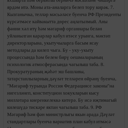
яхшырта һәм берьюлы берничә мәсьәләне чишәргә
ярдәм итә. Моны ата-аналарга белеп тору кирәк. 7.
Кызганычка, телләр мәсьәләсе буенча РФ Президенты
күрсәтмәсе кайвакытта дөрес аңлатылмый. Аны
фәнни хәл итү һәм мәгариф органнары белән
уйланылган карарлар кабул итәсе урынга, мәктәп
директорларына, укытучыларга басым ясау
методлары да килеп чыга. Бу - уку-укыту
процессында һәм белем бирү оешмаларының
психологик атмосферасында чагылыш таба. 8.
Прокуратураның җәһәт эш башлавы,
татарстанлыларның дәүләт телләрен өйрәнү буенча,
"Мәгариф турында Россия Федерациясе законы"на
нигезләнеп, конституцион хокукларын кысу
милләтара киеренкелеккә китерә. Бу исә иҗтимагый
килешүдә тискәре яктан чагылыш таба. 9. РФ
Мәгариф һәм фән министрлыгы якын арада Дәүләт
стандартлары буенча вариатив план кабул итмәсә