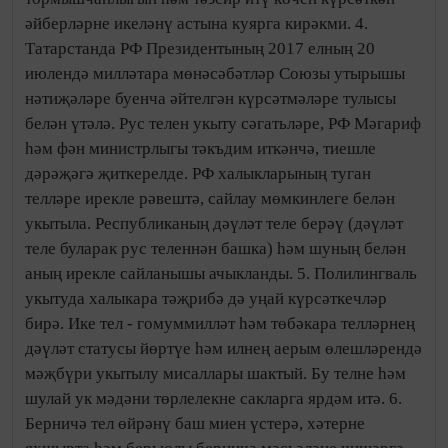
әйберләрне икеләнү астына куярга кирәкми. 4.
Татарстанда РФ Президентының 2017 елның 20
июлендә милләтара мөнәсәбәтләр Союзы утырышы
нәтиҗәләре буенча әйтелгән күрсәтмәләре тулысы
белән үтәлә. Рус телен укыту сәгатьләре, РФ Мәгариф
һәм фән министрлыгы тәкъдим иткәнчә, тиешле
дәрәҗәгә җиткерелде. РФ халыкларының туган
телләре ирекле рәвештә, сайлау мөмкинлеге белән
укытыла. Республиканың дәүләт теле берәү (дәүләт
теле буларак рус теленнән башка) һәм шуның белән
аның ирекле сайланышы ачыкланды. 5. Полилингваль
укытуда халыкара тәҗрибә дә уңай күрсәткечләр
бирә. Ике тел - гомуммилләт һәм төбәкара телләрнең
дәүләт статусы йөртүе һәм илнең аерым өлешләрендә
мәҗбүри укытылу мисаллары шактый. Бу телне һәм
шулай ук мәдәни төрлелекне сакларга ярдәм итә. 6.
Берничә тел өйрәнү баш миен үстерә, хәтерне