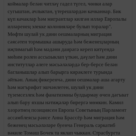
коймалар белән читләү гадел түгел, чөнки алар
сугыштан, ачлыктан, үтерешләрдән качканнар. Бик
күп качаклар һәм мигрантлар килгән илләр Европалы
илләренең элекке колонияләре булып торалар".
Мөфти шулай ук дини оешмаларның миграция
сәясәтен тормышка ашыруда һәм беженецларның
иҗтимагый һәм мәдәни даирәгә кереп китүендә
мөһим ролен ассызыклап үткән, дәүләт һәм дини
институтлар әлеге мәсьәләләрдә бер-берсе белән
багланышлар алып барырга кирәклеге турында
әйткән. Аның фикеренчә, дини оешмалар аша агарту
һәм мәгърифәт эшчәнлеген, шулай ук дини
түземсезлек һәм фанатизмны булдырмау өчен дәгъват
алып бару яхшы нәтиҗәләр бирергә мөмкин. Камил
хәзрәтнең позициясен Европа Советының Парламент
ассамблеясы рәисе Анна Брассёр һәм миграция һәм
беженец мәсьәләләре буенча Генераль сәркатиб
вәкиле Томаш Бочек та яклап чыккан. Страсбургта