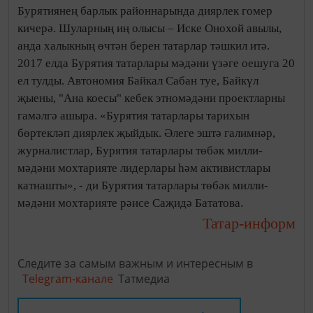
Бурятиянең барлык районнарында диярлек гомер
кичерә. Шуларның иң олысы – Иске Онохой авылы,
анда халыкның өчтән берен татарлар тәшкил итә.
2017 елда Бурятия татарлары мәдәни үзәге оешуга 20
ел тулды. Автономия Байкал Сабан туе, Байкүл
җыены, "Ана коесы" кебек этномәдәни проектларны
гамәлгә ашыра. «Бурятия татарлары тарихын
бөртекләп диярлек җыйдык. Әлеге эштә галимнәр,
журналистлар, Бурятия татарлары төбәк милли-
мәдәни мохтарияте лидерлары һәм активистлары
катнашты», - ди Бурятия татарлары төбәк милли-
мәдәни мохтарияте рәисе Саҗидә Бататова.
Татар-информ
Следите за самым важным и интересным в
Telegram-канале
Татмедиа