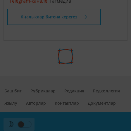
Telegram-канале
Татмедиа
Яңалыклар битенә керегез
Баш бит
Рубрикалар
Редакция
Редколлегия
Язылу
Авторлар
Контактлар
Документлар