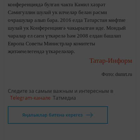
конференциядә булган чакта Камил хәзрәт
Сәмигуллин шулай ук илчеләр белән рәсми
очрашулар алып бара. 2016 елда Татарстан мөфтие
шулай ук Конференциягә чакырылган иде. Мондый
чаралар ел саен үткәрелә һәм 2008 елдан башлап
Европа Советы Министрлар комитеты
җитәкчелегендә үткәреләләр.
Татар-Информ
Фото: dumrt.ru
Следите за самым важным и интересным в
Telegram-канале
Татмедиа
Яңалыклар битенә керегез