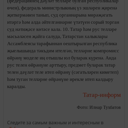
(федерациянең дәүләт телләре булган республикалар
өчен), федераль министрлыкның үз эшләрен җиренә
җиткермәвен танып, суд органнарына мөрәҗәгать
итәргә һәм алда әйтелгәннәрне үтәтүен сорый торган
суд нәтиҗәсе көтәсе кала. 10. Татар һәм рус телләре
мәсьәләсен җайга салуда, Татарстан халыклары
Ассамблеясы тарафыннан оештырылган республика
җыелышында тәкъдим ителгән, телләрне компромисс
өйрәнү моделе иң отышлы юл буларак күренә. Анда
рус телен өйрәнүне арттыру, предмет буларак татар
телен дәүләт теле итеп өйрәнү (сәгатьләрен киметеп)
һәм туган телләрне өйрәнүне ирекле итеп калдыру
каралды.
Татар-информ
Фото: Илнар Тухбатов
Следите за самым важным и интересным в