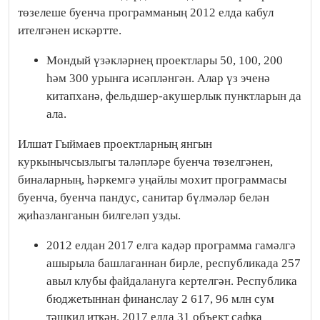
төзелеше буенча программаның 2012 елда кабул
ителгәнен искәртте.
Мондый үзәкләрнең проектлары 50, 100, 200
һәм 300 урынга исәпләнгән. Алар үз эченә
китапханә, фельдшер-акушерлык пунктларын да
ала.
Илшат Гыймаев проектларның янгын
куркынычсызлыгы таләпләре буенча төзелгәнен,
биналарның, һәркемгә уңайлы мохит программасы
буенча, буенча пандус, санитар бүлмәләр белән
җиһазланганын билгеләп узды.
2012 елдан 2017 елга кадәр программа гамәлгә
ашырыла башлаганнан бирле, республикада 257
авыл клубы файдалануга кертелгән. Республика
бюджетыннан финанслау 2 617, 96 млн сум
тәшкил иткән. 2017 елда 31 объект сафка