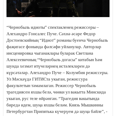
“Чернобыль идиоты” спектакленең режиссеры –
Алехандро Гонсалес Пуче. Сәхнә әсәре Федор
Достоевскийның “Идиот” романы буенча Чернобыль
фаҗигасе фонында фәлсәфи уйланулар. Авторлар
инсценировка чыганаклары буларак Светлана
Алексеевичның “Чернобыль догасы” китабын һәм
шунда хезмәт итүчеләрнең истәлекләрен дә
күрсәтәләр. Алехандро Пуче – Колумбия режиссеры.
Ул Мәскәүдә ГИТИСта укыган, режиссура
факультетын тәмамлаган. Режиссер Чернобыль
трагедиясен яхшы белә, чөнки ул вакытта Минскида
укыган, рус теле өйрәнгән. “Трагедия вакытында
биредә идем, шуңа яхшы беләм. Князь Мышкинны
Петербургтан Припятька күчерүем дә шуңа бәйле”, -