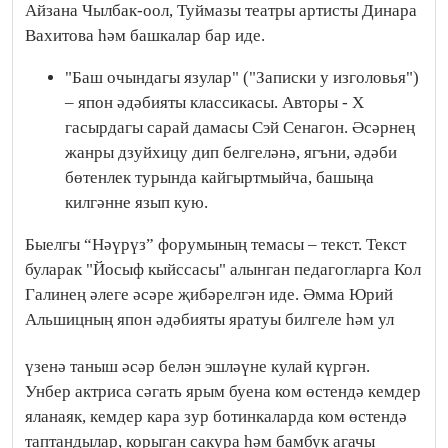
Айзана Чылбак-оол, Туймазы театры артисты Динара
Вахитова һәм башкалар бар иде.
"Баш очындагы язулар" ("Записки у изголовья")
– япон әдәбияты классикасы. Авторы - Х
гасырдагы сарай дамасы Сэй Сенагон. Әсәрнең
жанры дзуйхицу дип белгеләнә, ягъни, әдәби
бөтенлек турында кайгыртмыйча, башыңа
килгәнне язып кую.
Быелгы “Нәүрүз” форумының темасы – текст. Текст
буларак "Йосыф кыйссасы" алынган педагогларга Кол
Галинең әлеге әсәре җибәрелгән иде. Әмма Юрий
Альшицның япон әдәбияты яратуы билгеле һәм ул
үзенә таныш әсәр белән эшләүне кулай күргән.
Унбер актриса сәгать ярым буена ком өстендә кемдер
яланаяк, кемдер кара зур ботинкаларда ком өстендә
таптандылар, корыган сакура һәм бамбук агачы