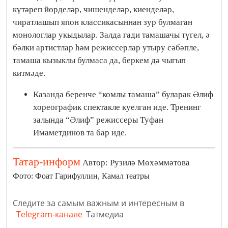
күтәреп йөрделәр, чишенделәр, киенделәр,
чиратлашып япон классикасыннан зур булмаган
монологлар укыдылар. Залда гади тамашачы түгел, ә
бәлки артистлар һәм режиссерлар утыру сәбәпле,
тамаша кызыклы булмаса да, беркем дә чыгып
китмәде.
Казанда беренче “комлы тамаша” буларак Әлиф
хореографик спектакле куелган иде. Тренинг
залында “Әлиф” режиссеры Туфан
Имаметдинов та бар иде.
Татар-информ
Автор: Рузилә Мөхәммәтова
Фото: Фоат Гарифуллин, Камал театры
Следите за самым важным и интересным в
Telegram-канале
Татмедиа