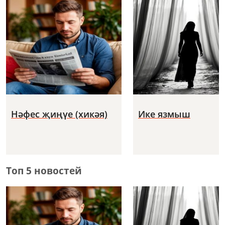
Нәфес җиңүе (хикәя)
Ике язмыш
Топ 5 новостей