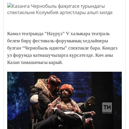
Камал театрында “Нәүрүз” V халыкара театраль
белем бирү фестиваль-форумының хедлайнеры
булган “Чернобыль идиоты” спектакле бара. Көндез
ул форумда катнашучыларга күрсәтелде. Кич аны
Казан тамашачысы карый.