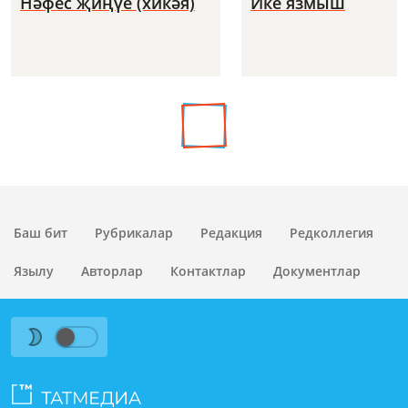
Нәфес җиңүе (хикәя)
Ике язмыш
Баш бит
Рубрикалар
Редакция
Редколлегия
Язылу
Авторлар
Контактлар
Документлар