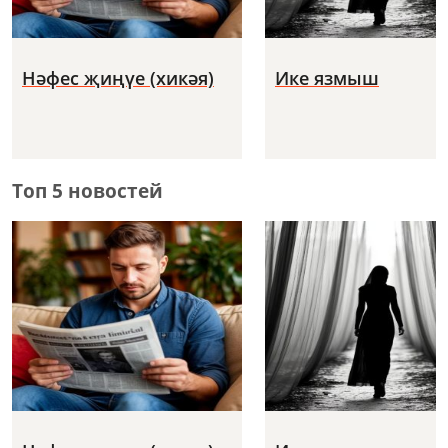
Нәфес җиңүе (хикәя)
Ике язмыш
Топ 5 новостей