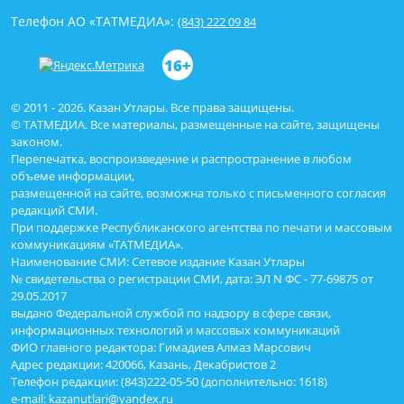
Телефон АО «ТАТМЕДИА»:
(843) 222 09 84
16+
© 2011 - 2026. Казан Утлары. Все права защищены.
© ТАТМЕДИА. Все материалы, размещенные на сайте, защищены
законом.
Перепечатка, воспроизведение и распространение в любом
объеме информации,
размещенной на сайте, возможна только с письменного согласия
редакций СМИ.
При поддержке Республиканского агентства по печати и массовым
коммуникациям «ТАТМЕДИА».
Наименование СМИ: Сетевое издание Казан Утлары
№ свидетельства о регистрации СМИ, дата: ЭЛ N ФС - 77-69875 от
29.05.2017
выдано Федеральной службой по надзору в сфере связи,
информационных технологий и массовых коммуникаций
ФИО главного редактора: Гимадиев Алмаз Марсович
Адрес редакции: 420066, Казань, Декабристов 2
Телефон редакции: (843)222-05-50 (дополнительно: 1618)
e-mail: kazanutlari@yandex.ru