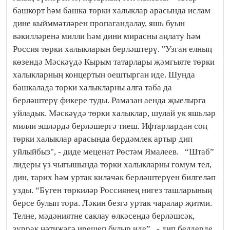
башкорт һәм башка төрки халыклар арасында ислам
дине кыйммәтләрен пропагандалау, яшь буын
вәкилләренә милли һәм дини мирасны аңлату һәм
Россия төрки халыкларын берләштерү. "Узган елның
көзендә Мәскәүдә Кырым татарлары җәмгыяте төрки
халыкларның концертын оештырган иде. Шунда
башкалада төрки халыкларны алга таба да
берләштерү фикере туды. Рамазан аенда җыелырга
уйладык. Мәскәүдә төрки халыклар, шулай ук яшьләр
милли эшләрдә берләшергә тиеш. Ифтарлардан соң
төрки халыклар арасында бердәмлек артыр дип
уйлыйбыз", - диде меценат Рөстәм Ямалеев. “Штаб”
лидеры үз чыгышында төрки халыкларны гомум тел,
дин, тарих һәм уртак киләчәк берләштерүен билгеләп
узды. “Бүген төркиләр Россиянең нигез ташларының
берсе булып тора. Ләкин безгә уртак чаралар җитми.
Телне, мәдәниятне саклау өлкәсендә берләшсәк,
зуррак нәтиҗәгә ирешеп булыр иде”, - дип белдерде