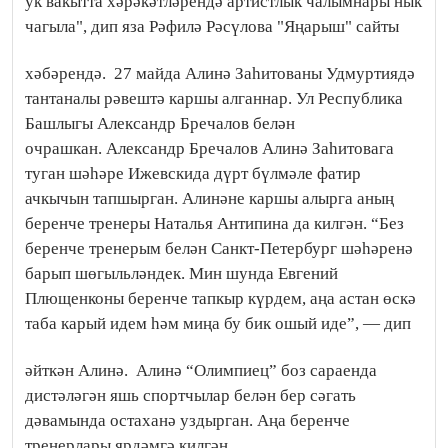
ук вакытта хәрәкәтләрендә артистлык чалымнары нык
чагыла", дип яза Рәфилә Рәсүлова "Яңарыш" сайты
хәбәрендә.
27 майда Алинә Заһитованы Удмуртиядә
тантаналы рәвештә каршы алганнар. Ул Рес­публика
Башлыгы Александр Бречалов белән
очрашкан. Александр Бречалов Алинә Заһитовага
туган шәһәре Ижевскида дүрт бүлмәле фатир
ачкычын тапшырган. Алинәне каршы алырга аның
беренче тренеры Наталья Антипина да килгән. “Без
беренче тренерым белән Санкт-Петербург шәһәренә
барып шөгыльләндек. Мин шунда Евгений
Плющенконы беренче тапкыр күрдем, аңа астан өскә
таба карый идем һәм миңа бу бик ошый иде”, — дип
әйткән Алинә.
Алинә “Олимпиец” боз сараенда
дистәләгән яшь спортчылар белән бер сәгать
дәвамында остаханә уздырган. Аңа беренче
тренерлары ярдәмгә килгән.