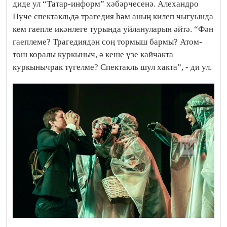
диде ул “Татар-информ” хәбәрчесенә. Алехандро
Пуче спектакльдә трагедия һәм аның килеп чыгуында
кем гаепле икәнлеге турында уйлануларын әйтә. “Фән
гаеплеме? Трагедиядән соң тормыш бармы? Атом-
төш коралы куркыныч, ә кеше үзе кайчакта
куркынычрак түгелме? Спектакль шул хакта”, - ди ул.