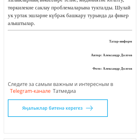
төркилекне саклау проблемаларына тукталды. Шулай
ук уртак эшләрне күбрәк башкару турында да фикер
алыштылар.
Татар-информ
Автор: Александр Долгов
Фото: Александр Долгов
Следите за самым важным и интересным в
Telegram-канале
Татмедиа
Яңалыклар битенә керегез