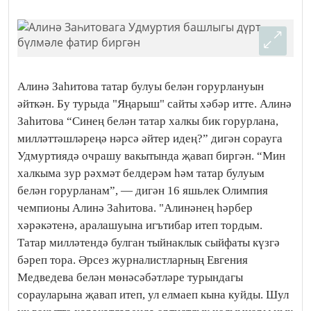
Алинә Заһитова татар булуы белән горурлануын
әйткән. Бу турыда "Яңарыш" сайты хәбәр итте. Алинә
Заһитова “Синең белән татар халкы бик горурлана,
милләттәшләреңә нәрсә әйтер идең?” дигән сорауга
Удмуртиядә очрашу вакытында җавап биргән. “Мин
халкыма зур рәхмәт белдерәм һәм татар булуым
белән горурланам”, — дигән 16 яшьлек Олимпия
чемпионы Алинә Заһитова. "Алинәнең һәрбер
хәрәкәтенә, аралашуына игътибар итеп тордым.
Татар милләтендә булган тыйнаклык сыйфаты күзгә
бәреп тора. Әрсез журналистларның Евгения
Медведева белән мөнәсәбәтләре турындагы
сорауларына җавап итеп, ул елмаеп кына куйды. Шул