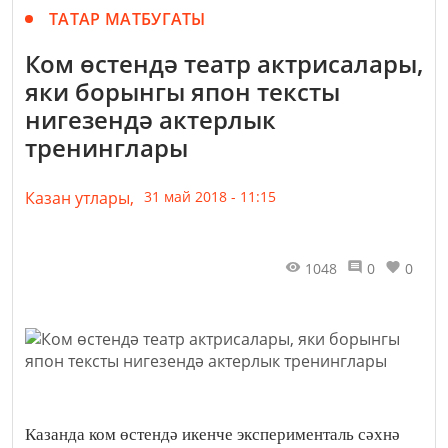
ТАТАР МАТБУГАТЫ
Ком өстендә театр актрисалары,
яки борынгы япон тексты
нигезендә актерлык
тренинглары
Казан утлары,
31 май 2018 - 11:15
1048
0
0
Казанда ком өстендә икенче эксперименталь сәхнә