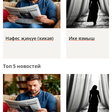
Нәфес җиңүе (хикәя)
Ике язмыш
Топ 5 новостей