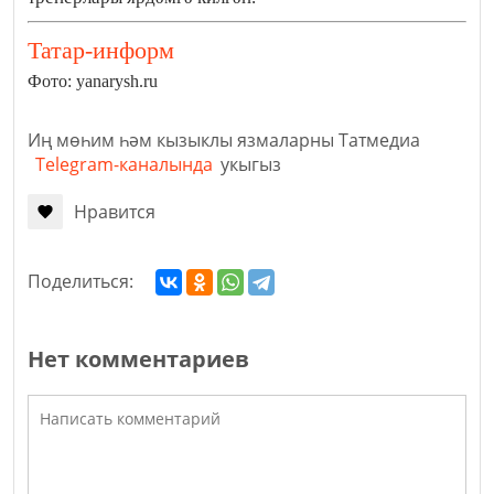
Татар-информ
Фото: yanarysh.ru
Иң мөһим һәм кызыклы язмаларны Татмедиа
Telegram-каналында
укыгыз
Нравится
Поделиться:
Нет комментариев