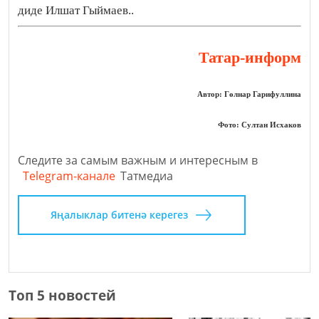
диде Илшат Гыймаев..
Татар-информ
Автор: Гөлнар Гарифуллина
Фото: Султан Исхаков
Следите за самым важным и интересным в
Telegram-канале
Татмедиа
Яңалыклар битенә керегез
Топ 5 новостей