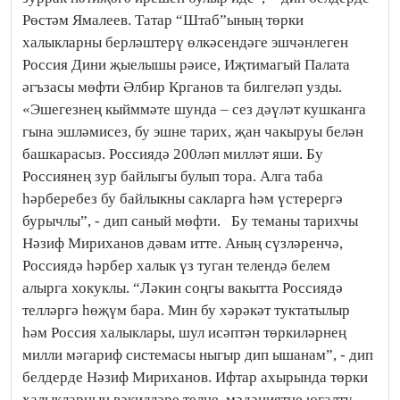
Рөстәм Ямалеев. Татар “Штаб”ының төрки
халыкларны берләштерү өлкәсендәге эшчәнлеген
Россия Дини җыелышы рәисе, Иҗтимагый Палата
әгъзасы мөфти Әлбир Крганов та билгеләп узды.
«Эшегезнең кыйммәте шунда – сез дәүләт кушканга
гына эшләмисез, бу эшне тарих, җан чакыруы белән
башкарасыз. Россиядә 200ләп милләт яши. Бу
Россиянең зур байлыгы булып тора. Алга таба
һәрберебез бу байлыкны сакларга һәм үстерергә
бурычлы”, - дип саный мөфти. Бу теманы тарихчы
Нәзиф Мириханов дәвам итте. Аның сүзләренчә,
Россиядә һәрбер халык үз туган телендә белем
алырга хокуклы. “Ләкин соңгы вакытта Россиядә
телләргә һөҗүм бара. Мин бу хәрәкәт туктатылыр
һәм Россия халыклары, шул исәптән төркиләрнең
милли мәгариф системасы ныгыр дип ышанам”, - дип
белдерде Нәзиф Мириханов. Ифтар ахырында төрки
халыкларның вәкилләре телне, мәдәниятне югалту,