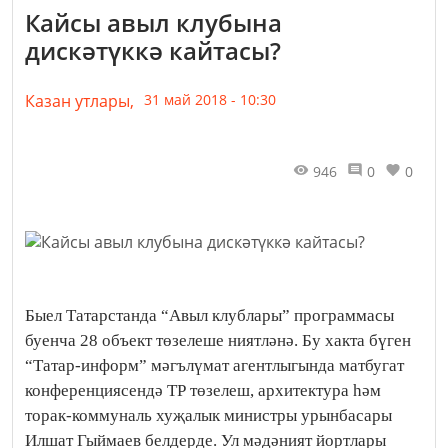
Кайсы авыл клубына
дискәтүккә кайтасы?
Казан утлары,
31 май 2018 - 10:30
946
0
0
Быел Татарстанда “Авыл клублары” программасы
буенча 28 объект төзелеше ниятләнә. Бу хакта бүген
“Татар-информ” мәгълүмат агентлыгында матбугат
конференциясендә ТР төзелеш, архитектура һәм
торак-коммуналь хуҗалык министры урынбасары
Илшат Гыймаев белдерде. Ул мәдәният йортлары