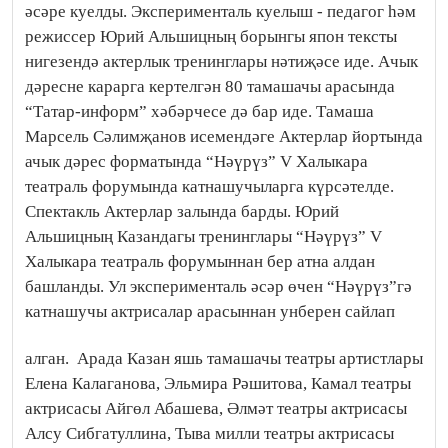
әсәре куелды. Эксперименталь куелыш - педагог һәм
режиссер Юрий Альшицның борынгы япон тексты
нигезендә актерлык тренинглары нәтиҗәсе иде. Ачык
дәресне карарга кертелгән 80 тамашачы арасында
“Татар-информ” хәбәрчесе дә бар иде. Тамаша
Марсель Сәлимҗанов исемендәге Актерлар йортында
ачык дәрес форматында “Нәүрүз” V Халыкара
театраль форумында катнашучыларга күрсәтелде.
Спектакль Актерлар залында барды. Юрий
Альшицның Казандагы тренинглары “Нәүрүз” V
Халыкара театраль форумыннан бер атна алдан
башланды. Ул эксперименталь әсәр өчен “Нәүрүз”гә
катнашучы актрисалар арасыннан унберен сайлап
алган.
Арада Казан яшь тамашачы театры артистлары
Елена Калаганова, Эльмира Рәшитова, Камал театры
актрисасы Айгөл Абашева, Әлмәт театры актрисасы
Алсу Сибгатуллина, Тыва милли театры актрисасы