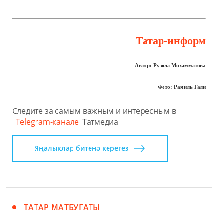
Татар-информ
Автор: Рузилә Мөхәммәтова
Фото: Рамиль Гали
Следите за самым важным и интересным в
Telegram-канале
Татмедиа
Яңалыклар битенә керегез
ТАТАР МАТБУГАТЫ