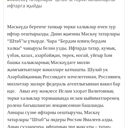
Мәскәүдә беренче тапкыр төрки халыклар өчен зур
ифтар оештырылды. Дини җыенны Мәскәү татарлары
“Штаб”ы үткәрде. Чара “Бердәм илнең бердәм
халкы” чакыруы белән узды. Ифтарда татар, кумык,
үзбәк, казах, азәрбәйҗан, төрек, ногай, уйгыр һәм
башка халыкларның Мәскәүдәге милли
җәмгыятьятләре вәкилләре катнашты. Шулай ук
Азәрбайҗанның Россиядәге илчелегеннән, Россиянең
милләтләр эшләре федераль агентлыгыннан вәкил бар
иде. Авыз ачу мәҗлесе Ислам хәзрәт Вәлитовның
төрки халыклар тормышында ислам кыйммәтләренең
роленә багышланган лекциясеннән башланды.
Аннары сүзне ифтарны оештыручы, Мәскәү
татарлары “Штаб”ы лидеры Рөстәм Ямалеев алды.
Аның сүзләренчә, ифтарның төп максаты – татар-