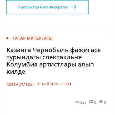
Яңалыклар битенә керегез
ТАТАР МАТБУГАТЫ
Казанга Чернобыль фаҗигасе
турындагы спектакльне
Колумбия артистлары алып
килде
Казан утлары,
31 май 2018 - 11:00
998
0
0