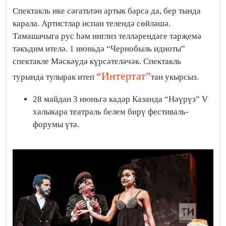
Спектакль ике сәгатьтән артык барса да, бер тында
карала. Артистлар испан телендә сөйләшә.
Тамашачыга рус һәм инглиз телләрендәге тәрҗемә
тәкъдим ителә. 1 июньдә “Чернобыль идиоты”
спектакле Мәскәүдә күрсәтеләчәк. Спектакль
“Интертат”
турында тулырак итеп
тан укырсыз.
28 майдан 3 июньгә кадәр Казанда “Нәүрүз” V
халыкара театраль белем бирү фестиваль-
форумы үтә.