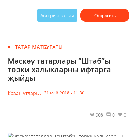
Авторизоваться
Отправить
ТАТАР МАТБУГАТЫ
Мәскәү татарлары “Штаб”ы
төрки халыкларны ифтарга
җыйды
Казан утлары,
31 май 2018 - 11:30
908
0
0