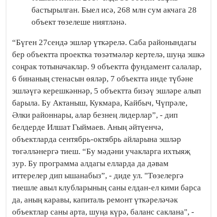
бастырылган. Быел исә, 268 млн сум акчага 28
объект төзелеше ниятләнә.
“Бүген 27сендә эшләр үткәрелә. Саба районындагы
бер объектта проектка төзәтмәләр кертелә, шуңа эшкә
соңрак тотыначаклар. 9 объектта фундамент салалар,
6 бинаның стенасын өяләр, 7 объектта инде түбәне
эшләүгә керешкәннәр, 5 объектта бизәү эшләре алып
барыла. Бу Актаныш, Кукмара, Кайбыч, Чүпрәле,
Әлки районнары, алар безнең лидерлар”, - дип
белдерде Илшат Гыймаев. Аның әйтүенчә,
объектларда сентябрь-октябрь айларына эшләр
төгәлләнергә тиеш. “Бу мәдәни учакларга ихтыяҗ
зур. Бу программа алдагы елларда да дәвам
иттерелер дип ышанабыз”, - диде ул. "Төзелергә
тиешле авыл клубларының саны елдан-ел кими барса
да, аның каравы, капиталь ремонт үткәреләчәк
объектлар саны арта, шуңа күрә, баланс саклана", -