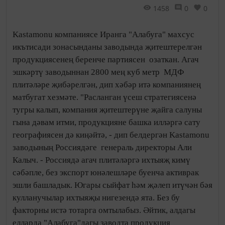
1458
0
0
Kastamonu компаниясе Иранга "Алабуга" махсус
икътисади зонасынданы заводында җитештерелгән
продукциясенең беренче партиясен озаткан. Агач
эшкәртү заводыннан 2800 мең куб метр МДФ
плитәләре җибәрелгән, дип хәбәр итә компаниянең
матбугат хезмәте. "Расланган үсеш стратегиясенә
тугры калып, компания җитештерүне җайга салуны
гына дәвам итми, продукцияне башка илләргә сату
географиясен дә киңәйтә, - дип белдергән Kastamonu
заводының Россиядәге генераль директоры Али
Калыч. - Россиядә агач плитәләргә ихтыяҗ кимү
сәбәпле, без экспорт юнәлешләре буенча активрак
эшли башладык. Югары сыйфат һәм җәлеп итүчән бәя
кулланучылар ихтыяҗы нигезендә ята. Без бу
факторны истә тотарга омтылабыз. Әйтик, алдагы
елларда "Алабуга"дагы заводта продукция