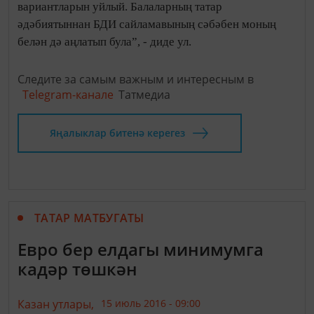
вариантларын уйлый. Балаларның татар
әдәбиятыннан БДИ сайламавының сәбәбен моның
белән дә аңлатып була”, - диде ул.
Следите за самым важным и интересным в
Telegram-канале
Татмедиа
Яңалыклар битенә керегез
ТАТАР МАТБУГАТЫ
Евро бер елдагы минимумга
кадәр төшкән
Казан утлары,
15 июль 2016 - 09:00