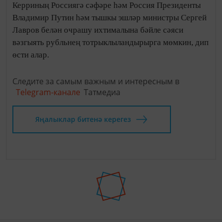
Керриның Россиягә сәфәре һәм Россия Президенты
Владимир Путин һәм тышкы эшләр министры Сергей
Лавров белән очрашу ихтималына бәйле сәяси
вәзгыять рубльнең тотрыклыландырырга мөмкин, дип
өсти алар.
Следите за самым важным и интересным в
Telegram-канале
Татмедиа
Яңалыклар битенә керегез