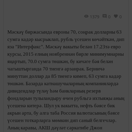
1379
0
0
Мәскәү биржасында евроны 70, соңрак долларны 63
сумга кадәр кысрыклап, рубль үсешен көчәйткән, дип
яза "Интерфакс". Мәскәү вакыты белән 17.23тә евро
курсы, 2015 елның ноябреннән бирле минимумнарны
яңартып, 70.0 сумга төшкән, бу кичәге бәя белән
чагыштырганда 70 тиенгә арзанрак. Берничә
минуттан доллар да 85 тиенгә кимеп, 63 сумга кадәр
төшкән. Базарда катнашучыларның компанияләрдә
дивидендлар түләү һәм банкларның резерв
фондларын тулыландыру өчен рубльгә ихтыяҗы аның
үсешенә китерә. Шул ук вакытта, нефть бәясе бик
акрын арта, бу алга таба Россия валютасының бәясе
үсешен тоткарларга мөмкин дип саный белгечләр.
Аның каравы, АКШ дәүләт сәркатибе Джон