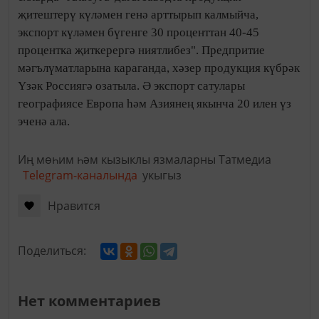
җитештерү күләмен генә арттырып калмыйча,
экспорт күләмен бүгенге 30 проценттан 40-45
процентка җиткерергә ниятлибез". Предпритие
мәгълүматларына караганда, хәзер продукция күбрәк
Үзәк Россиягә озатыла. Ә экспорт сатулары
географиясе Европа һәм Азиянең якынча 20 илен үз
эченә ала.
Иң мөһим һәм кызыклы язмаларны Татмедиа
Telegram-каналында
укыгыз
Нравится
Поделиться:
Нет комментариев