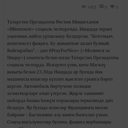
1403
0
0
Татарстан Президенты Рөстәм Миңнеханов
«ВКонтакте» социаль челтәрендә, Ниццада теракт
уңаеннан, кайгы уртаклашу белдергән. "Коточкыч,
кешелексез фаҗига. Бу җинаятьне аклап булмый.
Кайгырабыз", - дип #PrayForNice» («Молимся за
Ниццу») хештегы белән язган Татарстан Президенты
социаль челтәрдә. Искәртеп үтик, кичә Мәскәү
вакыты белән 23.30да Ниццада яр буенда йөк
машинасы кешеләр күпләп җыелган урынга бәреп
кергән. Автомобиль йөртүчене полиция
хезмәткәрләре атып үтергән. Җирле хакимият
шәһәрдә башка һөҗүм очраклары теркәлмәде дип
белдерә. Яр буенда кешеләр Франциянең милли
бәйрәме - Бастилияне алу көнен билгеләп үткән.
Соңгы мәгълүматлар буенча, фаҗига корбаннары