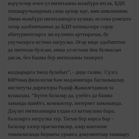
керүчеләр өчен ул имтиханны мәҗбүри итсәк, БДИ
тапшыручыларның саны артыр иде, мин шикләнмим.
Әмма мәҗбүри имтиханнарга кушып, өстәмә рәвештә
татар әдәбиятыннан да БДИ нәтиҗәләре сорау
абитуриентларга эш күләмен арттырачак, бу
укучыларга өстәмә нагрузка. Әгәр инде әдәбияттан
да имтихан булсын, әмма ул өстәмә йөк булмасын
дисәк, без башка бер имтиханны төшереп
калдырырга тиеш булабыз”, - диде галим.
Сүзгә
КФУның филология һәм мәдәниятара багланышлар
институты директоры Рәдиф Җамалетдинов та
кушылды. “Бүген балалар да, үзебез дә башка
заманда яшибез, компьютер, интернет заманында.
Дәүләт имтиханнары елдан ел катлаулана бара,
балаларга нагрузка зур. Тагын бер нәрсә бар –
балалар хәзер прагматиклар, алар мәктәпне
тәмамлаганда берничә урынга документлар тапшыру