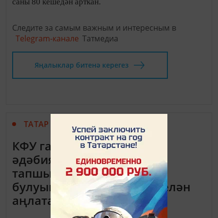
саны 80 кешедән арткан.
Следите за самым важным и интересным в
Telegram-канале
Татмедиа
Яңалыклар битенә керегез
ТАТАР МАТБУГАТЫ
КФУ галимнәре татар
әдәбиятыннан БДИ
тапшырыручыларның аз
булуын ихтыяҗ булмау белән
аңлата