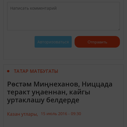
Авторизоваться
Отправить
ТАТАР МАТБУГАТЫ
Рөстәм Миңнеханов, Ниццада
теракт уңаеннан, кайгы
уртаклашу белдерде
Казан утлары,
15 июль 2016 - 09:30