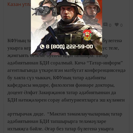
Казан утлары,
15 июль 2016 - 09:15
1391
0
0
КФУның татар филологиясе һәм мәдәнияте бүлегенә
укырга керергә теләүчеләрдән татар теле, рус теле,
җәмгыять белеме буенча БДИ тапшыра. Татар
әдәбиятыннан БДИ соралмый. Кичә “Татар-информ”
агентлыгында үткәрелгән матбугат конференциясендә
бу хакта сүз чыккач, КФУның татар әдәбияты
кафедрасы мөдире, филология фәннәре докторы,
доцент Әлфәт Закирҗанов татар әдәбиятыннан да
БДИ нәтиҗәләрен сорау абитуриентларга эш күләмен
арттырачак диде.
“Мәктәп тәмамлаучыларның татар
әдәбиятыннан БДИ тапшырырга теләмәүләре
ихтыяҗга бәйле. Әгәр без татар бүлегенә укырга