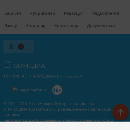
Баш бит
Рубрикалар
Редакция
Редколлегия
Язылу
Авторлар
Контактлар
Документлар
Телефон АО «ТАТМЕДИА»:
(843) 222 09 84
16+
© 2011 - 2026. Казан Утлары. Все права защищены.
© ТАТМЕДИА. Все материалы, размещенные на сайте, защищены
законом.
Перепечатка, воспроизведение и распространение в любом
объеме информации,