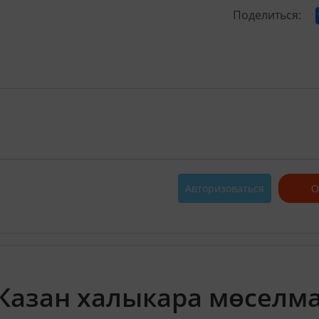
Поделиться:
Авторизоваться
О
"Казан халыкара мөселм