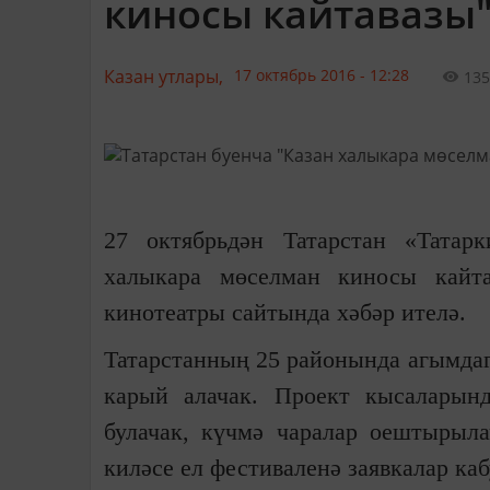
киносы кайтавазы"
Казан утлары,
17 октябрь 2016 - 12:28
135
27 октябрьдән Татарстан «Татар
халыкара мөселман киносы кайт
кинотеатры сайтында хәбәр ителә.
Татарстанның 25 районында агымда
карый алачак. Проект кысаларынд
булачак, күчмә чаралар оештырыл
киләсе ел фестиваленә заявкалар ка