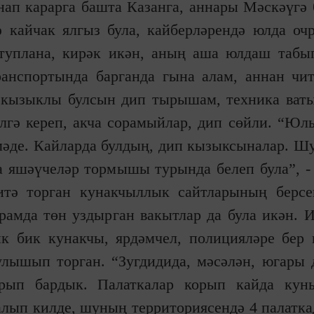
нап карарга башта Казанга, аннары Мәскәүгә 
ә кайчак ялгыз була, кайберләрендә юлда оч
туплана, кирәк икән, аның аша юлдаш табып
анспортында барганда гына алам, аннан чи
 кызыклы булсын дип тырышам, техника ват
әлгә кереп, акча сорамыйлар, дип сөйли. “Юл
мәде. Кайларда булдың, дип кызыксыналар. Шу
а яшәүчеләр тормышы турында белеп була”, -
тә торган кунакчыллык сайтларының берсе
урамда төн уздырган вакытлар да була икән.
ык бик кунакчы, ярдәмчел, полицияләре бер 
улышып торган. “Зугдидида, мәсәлән, югары 
рып бардык. Палаткалар корып кайда кун
 алып килде, шуның территориясендә 4 палатка