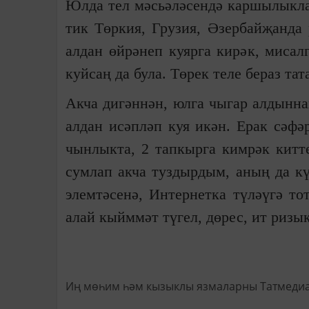
Юлда тел мәсьәләсендә каршылыклар
тик Төркия, Грузия, Әзербайҗанда 
алдан өйрәнеп куярга кирәк, мисалг
куйсаң да була. Төрек теле бераз та
Акча дигәннән, юлга чыгар алдынна
алдан исәпләп куя икән. Ерак сәфә
чынлыкта, 2 тапкырга кимрәк китт
сумлап акча туздырдым, аның да кү
элемтәсенә, Интернетка түләүгә т
алай кыйммәт түгел, дөрес, ит ризы
Иң мөһим һәм кызыклы язмаларны Татмеди