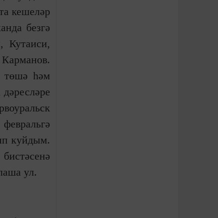
та кешеләр
анда безгә
, Кутаиси,
 Карманов.
р төшә һәм
 дәресләре
рвоуральск
 февральгә
ып куйдым.
 бистәсенә
лаша ул.