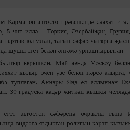
м Карманов автостоп рәвешендә сәяхәт итә.
, 5 чит илдә – Төркия, Әзербайҗан, Грузия,
ан артык юл узган, тагын сәфәр чыгарга җыена
нда шушы егет белән әңгәмә урнаштырылган.
л былтыр керешкән. Май аенда Мәскәү бел
сәяхәт кылыр өчен үзе белән нәрсә алырга, 
ибә туплаган. Аннары Яңа ел алдыннан Ека
ан. 30 градуска кадәр җиткән кышкы челләд
егет автостоп сәфәренә очраклы гына И
ында видеога яздырган ролигын карап кызык