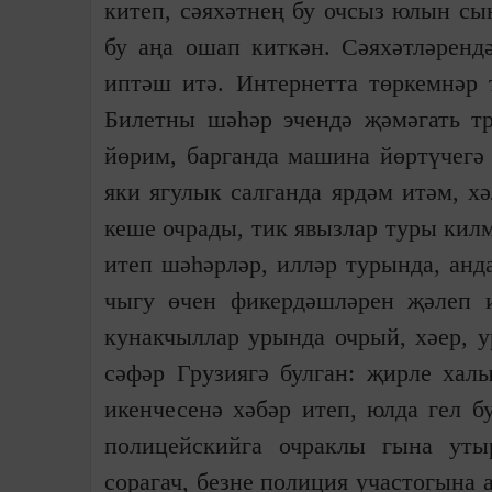
китеп, сәяхәтнең бу очсыз юлын сы
бу аңа ошап киткән. Сәяхәтләренд
иптәш итә. Интернетта төркемнәр 
Билетны шәһәр эчендә җәмәгать тр
йөрим, барганда машина йөртүчегә
яки ягулык салганда ярдәм итәм, х
кеше очрады, тик явызлар туры кил
итеп шәһәрләр, илләр турында, анд
чыгу өчен фикердәшләрен җәлеп и
кунакчыллар урында очрый, хәер, 
сәфәр Грузиягә булган: җирле хал
икенчесенә хәбәр итеп, юлда гел б
полицейскийга очраклы гына уты
сорагач, безне полиция участогына