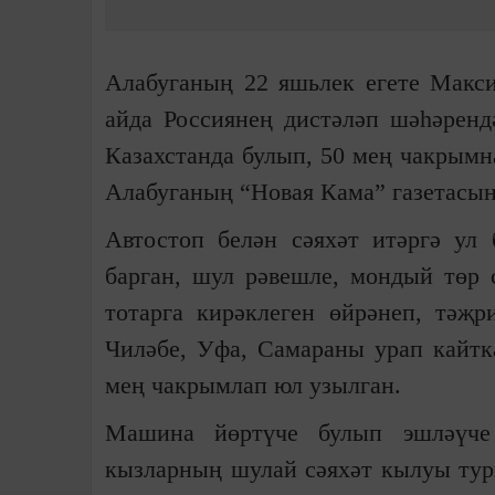
Алабуганың 22 яшьлек егете Макси
айда Россиянең дистәләп шәһәрендә
Казахстанда булып, 50 мең чакрымн
Алабуганың “Новая Кама” газетасы
Автостоп белән сәяхәт итәргә у
барган, шул рәвешле, мондый төр 
тотарга кирәклеген өйрәнеп, тәҗр
Чиләбе, Уфа, Самараны урап кайтк
мең чакрымлап юл узылган.
Машина йөртүче булып эшләүче 
кызларның шулай сәяхәт кылуы тур