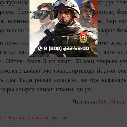
 турында егет, мин булган җирләрдә рус теле
русча белмәгәннәр очрады, ди. “Билгеле, бер
а, исәнмесез, мин сәяхәтче, акча юк. Бер кә
тар теленә охшаш, һәм мин кайбер сүзләрне бел
н ничә көнгә киткәнне, тәүлеккә күпме акча 
ргә киткәндә көнгә 200 сум сарыф итәргә уйл
е. Әйтик, быел 5 ил узып, 50 мең чакрым уз
пчелеге шәһәр эче транспортында йөргән өче
отылды. Гади ризык ашадым, юл буе кафелар
клары алырга киңәш итмим, ди ул.
Чыганак:
http://tatar
а
Telegram-каналында
укыгыз