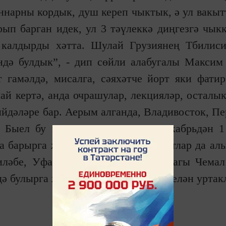
ннарны кордык, душ кереп чыктык, ә ул вакыт
ып барган идек, ул 3 тәүлеккә диңгезгә чыкк
калдырды хәтта. Шулай Грузиянең Тбилиси
дә булдык”, - дип сөйли алабугалы Максим
т гамәлдә, мисалга, сәяхәтче йорт яки фати
ай кертә, анда очрашулар, лекцияләр, осталык
ыйдәләре бар. Аерым алганда, Владивосток, Пе
 Быел бу проект Мароккода 1 декабрьдән 1
га барырга җыенам, самолетка билетлар да ал
иләбе, Уфа, Казахстан аша Алтайдагы Чемал
ә булырга җыенам, дип планнары белән уртак