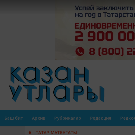
Баш бит
Архив
Рубрикалар
Редакция
Редко
ТАТАР МАТБУГАТЫ