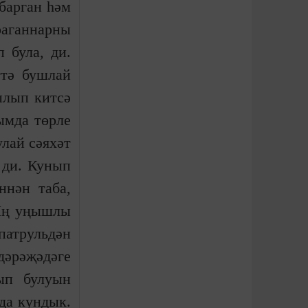
барган һәм
раганнарны
 була, ди.
ттә бушлай
ылып китсә
ымда төрле
лай сәяхәт
 ди. Кунып
ннән таба,
 Иң уңышлы
патрульдән
дәрәҗәдәге
ып булуын
да кундык.