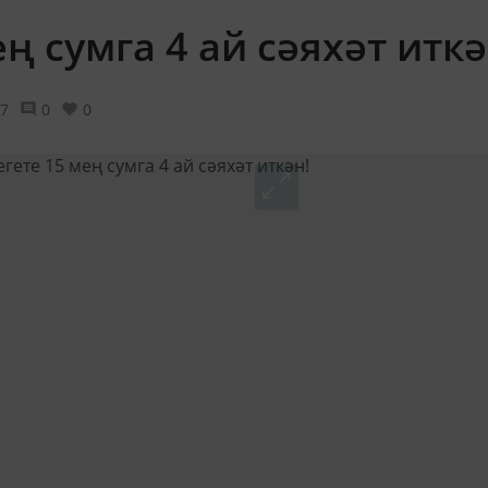
ң сумга 4 ай сәяхәт иткә
7
0
0