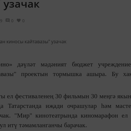
 узачак
9
0
0
кино» дәүләт мәдәният бюджет учреждение
авазы" проектын тормышка ашыра. Бу ха
гы ел фестиваленең 30 фильмын 30 меңгә якы
а Татарстанда иҗади очрашулар һәм масте
ачак. "Мир" кинотеатрында киномарафон ел
бул итү тәмамланганчы барачак.