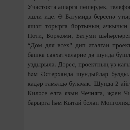
Участокта ашарга пешердек, телефо
эшли иде. Ә Батумида берсенә утыр
яшәп торырга йортының ачкычын 
Поти, Боржоми, Батуми шәһәрләрен
“Дом для всех” дип аталган проек
башка сәяхәтчеләрне дә шунда бушл
уздырыла. Дөрес, проектның үз каг
һәм Әстерханда шундыйлар булды.
кадәр гамәлдә булачак. Шунда 2 ай
Киләсе елга язын Чечняга, җәен Ч
барырга һәм Кытай белән Монголияд