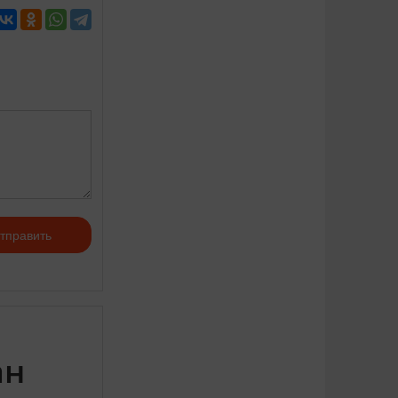
тправить
ан