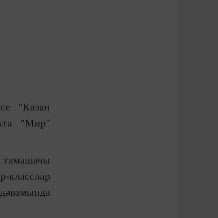
се "Казан
кта "Мир"
н тамашачы
р-класслар
 дәвамында