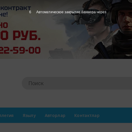
5
Автоматическое закрытие баннера через
ллегия
Язылу
Авторлар
Контактлар