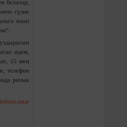
н беләләр,
ничә сүзне
газьгә язып
әм”.
туздырасын
аган идем,
ып, 15 мең
н, телефон
ында ризык
-inform.tatar