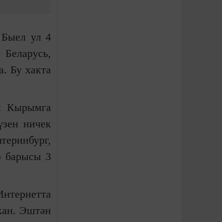
 Быел ул 4
 Беларусь,
. Бу хакта
ән Кырымга
үзен ничек
теринбург,
ә барысы 3
нтернетта
кан. Эштән