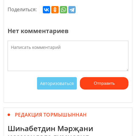
Поделиться:
Нет комментариев
Авторизоваться
Отправить
РЕДАКЦИЯ ТОРМЫШЫННАН
Шиһабетдин Мәрҗани