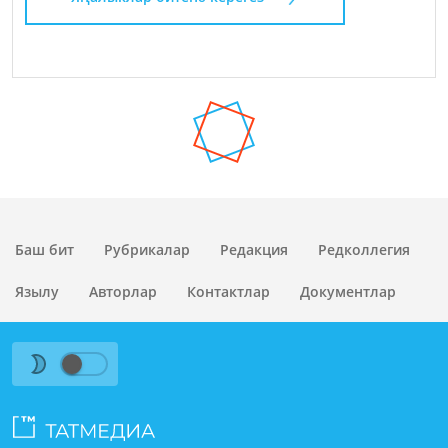
Баш бит
Рубрикалар
Редакция
Редколлегия
Язылу
Авторлар
Контактлар
Документлар