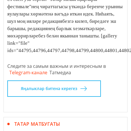
фестивале"нең чираттагысы үткәндә беренче урынны
яулаулары хөрмәтенә вәгъдә иткән идек. Ниһаять,
шул моң ияләре редакциябезгә килеп, биредәге эш
барышы, редакциянең барлык хезмәткәрләре,
мөхәррирләребез белән якыннан танышты. [gallery
link="file"
ids="44795,44796,44797,44798,44799,44800,44801,4480
Следите за самым важным и интересным в
Telegram-канале
Татмедиа
Яңалыклар битенә керегез
ТАТАР МАТБУГАТЫ