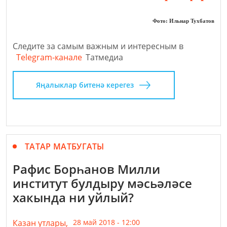
Фото: Ильнар Тухбатов
Следите за самым важным и интересным в
Telegram-канале
Татмедиа
Яңалыклар битенә керегез
ТАТАР МАТБУГАТЫ
Рафис Борһанов Милли
институт булдыру мәсьәләсе
хакында ни уйлый?
Казан утлары,
28 май 2018 - 12:00