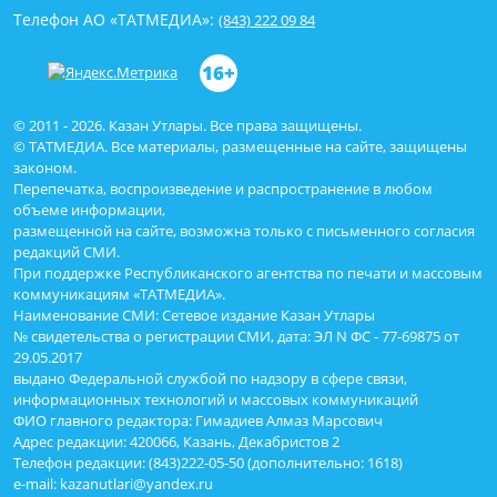
Телефон АО «ТАТМЕДИА»:
(843) 222 09 84
16+
© 2011 - 2026. Казан Утлары. Все права защищены.
© ТАТМЕДИА. Все материалы, размещенные на сайте, защищены
законом.
Перепечатка, воспроизведение и распространение в любом
объеме информации,
размещенной на сайте, возможна только с письменного согласия
редакций СМИ.
При поддержке Республиканского агентства по печати и массовым
коммуникациям «ТАТМЕДИА».
Наименование СМИ: Сетевое издание Казан Утлары
№ свидетельства о регистрации СМИ, дата: ЭЛ N ФС - 77-69875 от
29.05.2017
выдано Федеральной службой по надзору в сфере связи,
информационных технологий и массовых коммуникаций
ФИО главного редактора: Гимадиев Алмаз Марсович
Адрес редакции: 420066, Казань, Декабристов 2
Телефон редакции: (843)222-05-50 (дополнительно: 1618)
e-mail: kazanutlari@yandex.ru