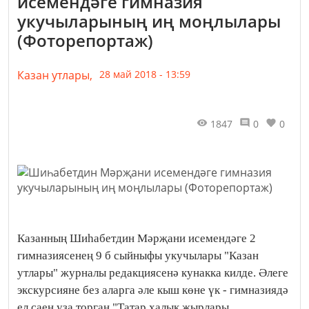
исемендәге гимназия
укучыларының иң моңлылары
(Фоторепортаж)
Казан утлары,
28 май 2018 - 13:59
1847
0
0
Казанның Шиһабетдин Мәрҗани исемендәге 2
гимназиясенең 9 б сыйныфы укучылары "Казан
утлары" журналы редакциясенә кунакка килде. Әлеге
экскурсияне без аларга әле кыш көне үк - гимназиядә
ел саен уза торган "Татар халык җырлары