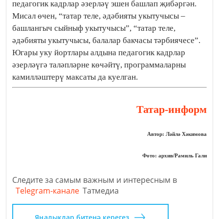
педагогик кадрлар әзерләү эшен башлап җибәргән.
Мисал өчен, “татар теле, әдәбияты укытучысы –
башлангыч сыйныф укытучысы”, “татар теле,
әдәбияты укытучысы, балалар бакчасы тәрбиячесе”.
Югары уку йортлары алдына педагогик кадрлар
әзерләүгә таләпләрне көчәйтү, программаларны
камилләштерү максаты да куелган.
Татар-информ
Автор: Ләйлә Хәкимова
Фото: архив/Рамиль Гали
Следите за самым важным и интересным в
Telegram-канале
Татмедиа
Яңалыклар битенә керегез