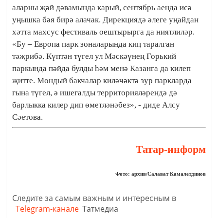
аларны җәй дәвамында карый, сентябрь аенда исә
уңышка бәя бирә алачак. Дирекциядә әлеге уңайдан
хәтта махсус фестиваль оештырырга да ниятлиләр.
«Бу – Европа парк зоналарында киң таралган
тәҗрибә. Күптән түгел ул Мәскәүнең Горький
паркында пәйда булды һәм менә Казанга да килеп
җитте. Мондый бакчалар киләчәктә зур паркларда
гына түгел, ә ишегалды территорияләрендә дә
барлыкка килер дип өметләнәбез», - диде Алсу
Сәетова.
Татар-информ
Фото: архив/Салават Камалетдинов
Следите за самым важным и интересным в
Telegram-канале
Татмедиа