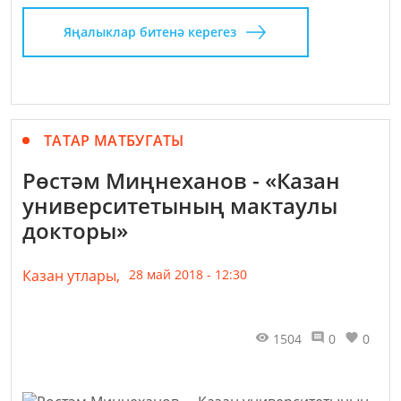
Яңалыклар битенә керегез
ТАТАР МАТБУГАТЫ
Рөстәм Миңнеханов - «Казан
университетының мактаулы
докторы»
Казан утлары,
28 май 2018 - 12:30
1504
0
0