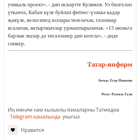
уникаль проект», - дип искәртте Куляжев. Ул билгеләп
үткәнчә, Кабан күле буйлап фитнес-үзәккә кадәр
җәяүле, велосипед юллары төзеләчәк, газоннар
ясалачак, яктырткычлар урнаштырылачак. «15 июньгә
барлык эшләр дә төгәлләнер дип көтелә», - диде
спикер.
Татар-информ
Автор: Егор Никитин
Фото: Рамиль Гали
Иң мөһим һәм кызыклы язмаларны Татмедиа
Telegram-каналында
укыгыз
Нравится