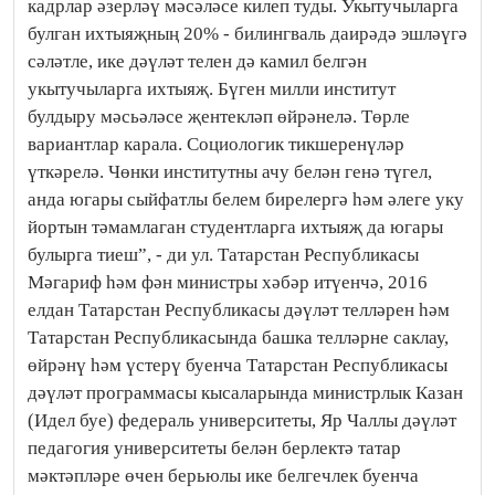
кадрлар әзерләү мәсәләсе килеп туды. Укытучыларга
булган ихтыяҗның 20% - билингваль даирәдә эшләүгә
сәләтле, ике дәүләт телен дә камил белгән
укытучыларга ихтыяҗ. Бүген милли институт
булдыру мәсьәләсе җентекләп өйрәнелә. Төрле
вариантлар карала. Социологик тикшеренүләр
үткәрелә. Чөнки институтны ачу белән генә түгел,
анда югары сыйфатлы белем бирелергә һәм әлеге уку
йортын тәмамлаган студентларга ихтыяҗ да югары
булырга тиеш”, - ди ул. Татарстан Республикасы
Мәгариф һәм фән министры хәбәр итүенчә, 2016
елдан Татарстан Республикасы дәүләт телләрен һәм
Татарстан Республикасында башка телләрне саклау,
өйрәнү һәм үстерү буенча Татарстан Республикасы
дәүләт программасы кысаларында министрлык Казан
(Идел буе) федераль университеты, Яр Чаллы дәүләт
педагогия университеты белән берлектә татар
мәктәпләре өчен берьюлы ике белгечлек буенча