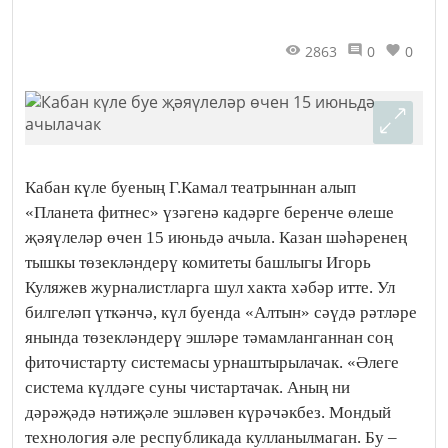
2863
0
0
Кабан күле буеның Г.Камал театрыннан алып
«Планета фитнес» үзәгенә кадәрге беренче өлеше
җәяүлеләр өчен 15 июньдә ачыла. Казан шәһәренең
тышкы төзекләндерү комитеты башлыгы Игорь
Куляжев журналистларга шул хакта хәбәр итте. Ул
билгеләп үткәнчә, күл буенда «Алтын» сәүдә рәтләре
янында төзекләндерү эшләре тәмамланганнан соң
фиточистарту системасы урнаштырылачак. «Әлеге
система күлдәге суны чистартачак. Аның ни
дәрәҗәдә нәтиҗәле эшләвен күрәчәкбез. Мондый
технология әле республикада кулланылмаган. Бу –