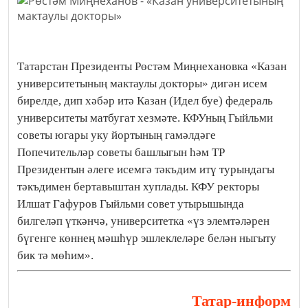
Татарстан Президенты Рөстәм Миңнехановка «Казан
университетының мактаулы докторы» дигән исем
бирелде, дип хәбәр итә Казан (Идел буе) федераль
университеты матбугат хезмәте. КФУның Гыйльми
советы югары уку йортының гамәлдәге
Попечительләр советы башлыгын һәм ТР
Президентын әлеге исемгә тәкъдим итү турындагы
тәкъдимен бертавыштан хуплады. КФУ ректоры
Илшат Гафуров Гыйльми совет утырышында
билгеләп үткәнчә, университетка «үз элемтәләрен
бүгенге көннең мәшһүр эшлеклеләре белән ныгыту
бик тә мөһим».
Татар-информ