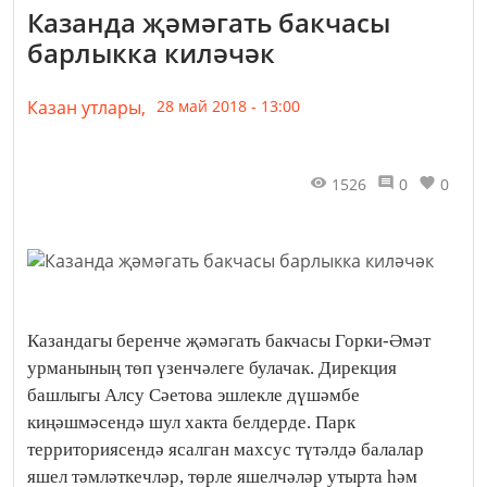
Казанда җәмәгать бакчасы
барлыкка киләчәк
Казан утлары,
28 май 2018 - 13:00
1526
0
0
Казандагы беренче җәмәгать бакчасы Горки-Әмәт
урманының төп үзенчәлеге булачак. Дирекция
башлыгы Алсу Сәетова эшлекле дүшәмбе
киңәшмәсендә шул хакта белдерде. Парк
территориясендә ясалган махсус түтәлдә балалар
яшел тәмләткечләр, төрле яшелчәләр утырта һәм