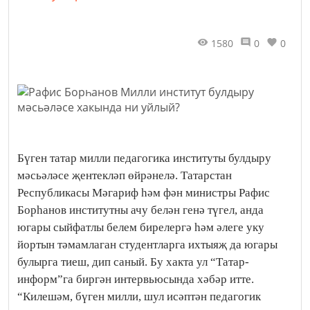
1580
0
0
Бүген татар милли педагогика институты булдыру
мәсьәләсе җентекләп өйрәнелә. Татарстан
Республикасы Мәгариф һәм фән министры Рафис
Борһанов институтны ачу белән генә түгел, анда
югары сыйфатлы белем бирелергә һәм әлеге уку
йортын тәмамлаган студентларга ихтыяҗ да югары
булырга тиеш, дип саный. Бу хакта ул “Татар-
информ”га биргән интервьюсында хәбәр итте.
“Килешәм, бүген милли, шул исәптән педагогик