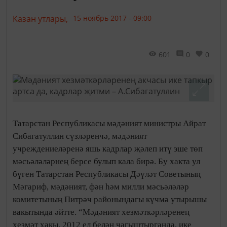
Казан утлары,
15 ноябрь 2017 - 09:00
601
0
0
Татарстан Республикасы мәдәният министры Айрат
Сибагатуллин сүзләренчә, мәдәният
учреждениеләренә яшь кадрлар җәлеп итү эше төп
мәсьәләләрнең берсе булып кала бирә. Бу хакта ул
бүген Татарстан Республикасы Дәүләт Советының
Мәгариф, мәдәният, фән һәм милли мәсьәләләр
комитетының Питрәч районындагы күчмә утырышы
вакытында әйтте. “Мәдәният хезмәткәрләренең
хезмәт хакы, 2012 ел белән чагыштырганда, ике