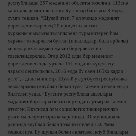
республикада 257 мәдәният объекты төзелгән, 113енә
капиталь ремонт ясалган. Бу эшләр барлыгы 3 млрд.
сумга төшкән. “Шулай итеп, 7 ел эчендә мәдәният
учреждениеләренең 20 проценты янгын
куркынычсызлыгы таләпләренә туры китереп һәм
хәрәкәт тоткарлыгы булган (инвалидлар, бала арбалы)
кешеләр ихтыяҗына җавап бирерлек итеп
төзекләндерелде. Әгәр 2012 елда бер мәдәният
учреждениесендә уртача 151 мәдәни-күңел ачу
чарасы оештырылса, 2016 елда бу саен 165кә кадәр
үсте”, - диде министр. Шулай ук ул бүген республика
авылларының клублар белән тулы тәэмин ителешен дә
билгеләп узды. “Бүгенгә республика авыллары
мәдәният йортлары белән нормадан артыграк тәэмин
ителгән. Икътисад һәм социологик тикшеренүләр
үзәге мәгълүматларына караганда, 31 муниципаль
районда клублар белән тәэмин ителеш 130 %ны
тәшкил итә. Бу шуның белән аңлатыла, клуб биналары