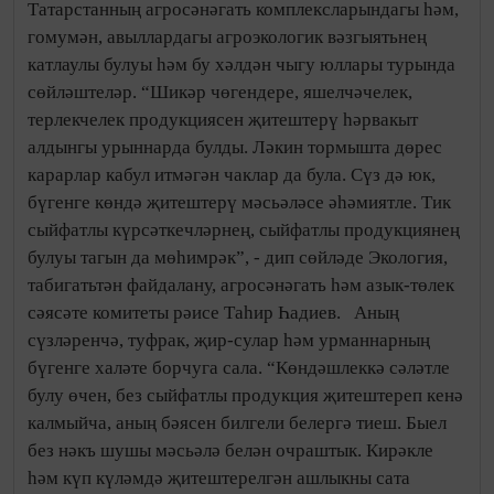
Татарстанның агросәнәгать комплексларындагы һәм,
гомумән, авыллардагы агроэкологик вәзгыятьнең
катлаулы булуы һәм бу хәлдән чыгу юллары турында
сөйләштеләр. “Шикәр чөгендере, яшелчәчелек,
терлекчелек продукциясен җитештерү һәрвакыт
алдынгы урыннарда булды. Ләкин тормышта дөрес
карарлар кабул итмәгән чаклар да була. Сүз дә юк,
бүгенге көндә җитештерү мәcьәләсе әһәмиятле. Тик
сыйфатлы күрсәткечләрнең, сыйфатлы продукциянең
булуы тагын да мөһимрәк”, - дип сөйләде Экология,
табигатьтән файдалану, агросәнәгать һәм азык-төлек
сәясәте комитеты рәисе Таһир Һадиев. Аның
сүзләренчә, туфрак, җир-сулар һәм урманнарның
бүгенге халәте борчуга сала. “Көндәшлеккә сәләтле
булу өчен, без сыйфатлы продукция җитештереп кенә
калмыйча, аның бәясен билгели белергә тиеш. Быел
без нәкъ шушы мәсьәлә белән очраштык. Кирәкле
һәм күп күләмдә җитештерелгән ашлыкны сата