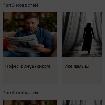
Топ 5 новостей
Нәфес җиңүе (хикәя)
Ике язмыш
Топ 5 новостей