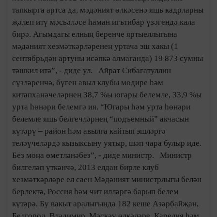
тапкырга артса да, мәдәният өлкәсенә яшь кадрларны
җәлеп итү мәсьәләсе һаман игътибар үзәгендә кала
бирә. Агымдагы елның беренче яртыеллыгына
мәдәният хезмәткәрләренең уртача эш хакы (1
сентябрьдән артуны исәпкә алмаганда) 19 873 сумны
тәшкил итә”, - диде ул. Айрат Сибагатуллин
сүзләренчә, бүген авыл клубы мөдире һәм
китапханәчеләрнең 38,7 %ы югары белемле, 33,9 %ы
урта һөнәри белемгә ия. “Югары һәм урта һөнәри
белемле яшь белгечләрнең “подъемный” акчасын
күтәрү – район һәм авылга кайтып эшләргә
теләүчеләрдә кызыксыну уятыр, шәп чара булыр иде.
Без моңа өметләнәбез”, - диде министр. Министр
билгеләп үткәнчә, 2013 елдан бирле клуб
хезмәткәрләре ел саен Мәдәният министрлыгы белән
берлектә, Россия һәм чит илләргә барып белем
күтәрә. Бу вакыт аралыгында 182 кеше Азәрбайҗан,
Белгород, Владимир, Мәскәү өлкәләре, Карелия һәм