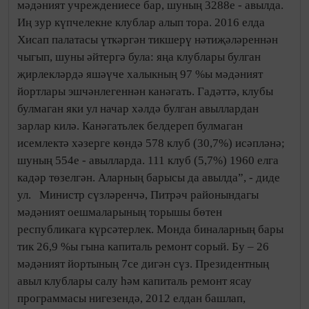
мәдәният учреждениесе бар, шуның 3288е - авылда.
Иң зур күпчелекне клублар алып тора. 2016 елда
Хисап палатасы үткәргән тикшерү нәтиҗәләреннән
чыгып, шуны әйтергә була: яңа клублары булган
җирлекләрдә яшәүче халыкның 97 %ы мәдәният
йортлары эшчәнлегеннән канәгать. Гадәттә, клубы
булмаган яки ул начар хәлдә булган авыллардан
зарлар килә. Канәгатьлек белдереп булмаган
исемлектә хәзерге көндә 578 клуб (30,7%) исәпләнә;
шуның 554е - авылларда. 111 клуб (5,7%) 1960 елга
кадәр төзелгән. Аларның барысы да авылда”, - диде
ул. Министр сүзләренчә, Питрәч районындагы
мәдәният оешмаларының торышы бөтен
республикага күрсәтерлек. Монда биналарның бары
тик 26,9 %ы гына капиталь ремонт сорый. Бу – 26
мәдәният йортының 7се дигән сүз. Президентның
авыл клублары салу һәм капиталь ремонт ясау
программасы нигезендә, 2012 елдан башлап,