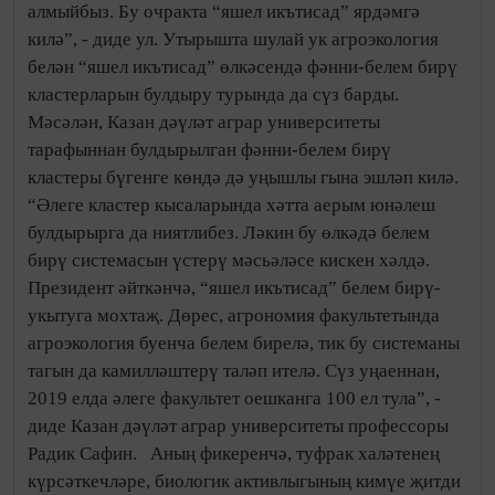
алмыйбыз. Бу очракта “яшел икътисад” ярдәмгә
килә”, - диде ул. Утырышта шулай ук агроэкология
белән “яшел икътисад” өлкәсендә фәнни-белем бирү
кластерларын булдыру турында да сүз барды.
Мәсәлән, Казан дәүләт аграр университеты
тарафыннан булдырылган фәнни-белем бирү
кластеры бүгенге көндә дә уңышлы гына эшләп килә.
“Әлеге кластер кысаларында хәтта аерым юнәлеш
булдырырга да ниятлибез. Ләкин бу өлкәдә белем
бирү системасын үстерү мәсьәләсе кискен хәлдә.
Президент әйткәнчә, “яшел икътисад” белем бирү-
укытуга мохтаҗ. Дөрес, агрономия факультетында
агроэкология буенча белем бирелә, тик бу системаны
тагын да камилләштерү таләп ителә. Сүз уңаеннан,
2019 елда әлеге факультет оешканга 100 ел тула”, -
диде Казан дәүләт аграр университеты профессоры
Радик Сафин. Аның фикеренчә, туфрак халәтенең
күрсәткечләре, биологик активлыгының кимүе җитди