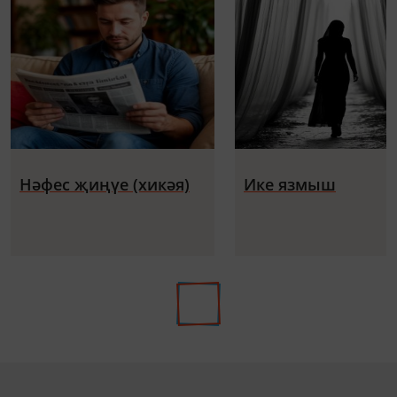
Нәфес җиңүе (хикәя)
Ике язмыш