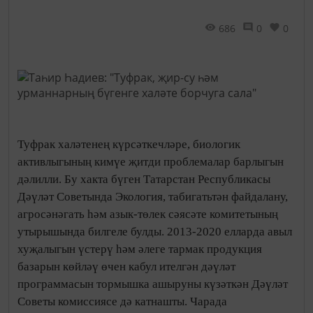
686
0
0
Туфрак халәтенең күрсәткечләре, биологик
активлыгының кимүе җитди проблемалар барлыгын
дәлилли. Бу хакта бүген Татарстан Республикасы
Дәүләт Советында Экология, табигатьтән файдалану,
агросәнәгать һәм азык-төлек сәясәте комитетының
утырышында билгеле булды. 2013-2020 елларда авыл
хуҗалыгын үстерү һәм әлеге тармак продукция
базарын көйләү өчен кабул ителгән дәүләт
программасын тормышка ашыруны күзәткән Дәүләт
Советы комиссиясе дә катнашты. Чарада