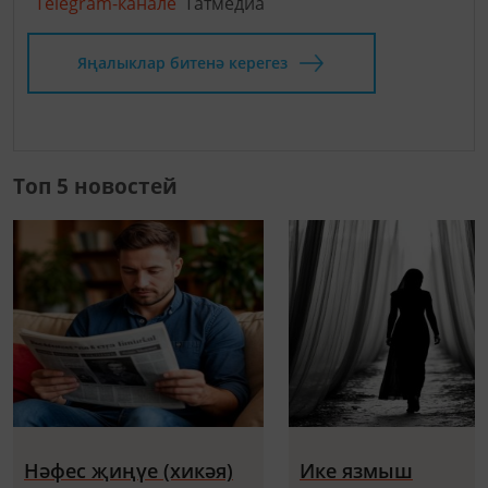
Telegram-канале
Татмедиа
Яңалыклар битенә керегез
Топ 5 новостей
Нәфес җиңүе (хикәя)
Ике язмыш