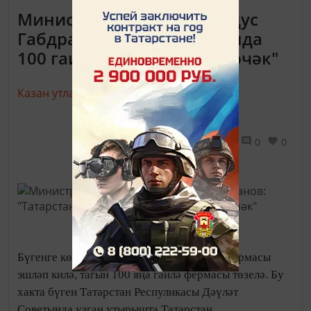
Министр урынбасары Илдус
Габдрахманов: "Татарстанда
100 гаилә фермасы төзеләчәк"
Казан утлары,
15 ноябрь 2017 - 08:30
627
0
0
Бүгенге көндә республикада 1205 гаилә фермасы
эшләп килә, тагын 100 яңа гаилә фермасы төзелә. Бу
хакта бүген Татарстан Респуликасы Дәүләт
Советында узган утырышта Татарстан