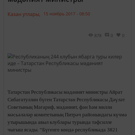
Казан утлары,
15 ноябрь 2017 - 08:50
878
0
0
Татарстан Республикасы мәдәният министры Айрат
Сибагатуллин бүген Татарстан Республикасы Дәүләт
Советының Мәгариф, мәдәният, фән һәм милли
мәсьәләләр комитетының Питрәч районындагы күчмә
утырышында авыл клублары турында тәфсилле
чыгыш ясады. “Бүгенге көндә республикада 3821