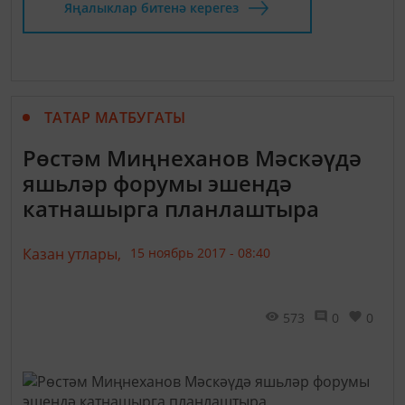
Яңалыклар битенә керегез
ТАТАР МАТБУГАТЫ
Рөстәм Миңнеханов Мәскәүдә
яшьләр форумы эшендә
катнашырга планлаштыра
Казан утлары,
15 ноябрь 2017 - 08:40
573
0
0