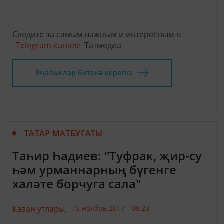
Следите за самым важным и интересным в
Telegram-канале
Татмедиа
Яңалыклар битенә керегез
ТАТАР МАТБУГАТЫ
Таһир Һадиев: "Туфрак, җир-су
һәм урманнарның бүгенге
халәте борчуга сала"
Казан утлары,
15 ноябрь 2017 - 08:20