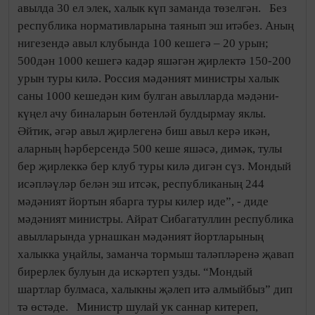
авылда 30 ел элек, халык күп заманда төзелгән. Без
республика нормативларына таянып эш итәбез. Аның
нигезендә авыл клубында 100 кешегә – 20 урын;
500дән 1000 кешегә кадәр яшәгән җирлектә 150-200
урын туры килә. Россия мәдәният министры халык
саны 1000 кешедән ким булган авылларда мәдәни-
күңел ачу биналарын бөтенләй булдырмау яклы.
Әйтик, әгәр авыл җирлегенә биш авыл керә икән,
аларның һәрберсендә 500 кеше яшәсә, димәк, тулы
бер җирлеккә бер клуб туры килә дигән сүз. Мондый
исәпләүләр белән эш итсәк, республиканың 244
мәдәният йортын ябарга туры килер иде”, - диде
мәдәният министры. Айрат Сибагатуллин республика
авылларында урнашкан мәдәният йортларының
халыкка уңайлы, заманча тормыш таләпләренә җавап
бирерлек булуын да искәртеп узды. “Мондый
шартлар булмаса, халыкны җәлеп итә алмыйбыз” дип
тә өстәде. Министр шулай ук саннар китереп,