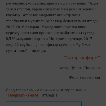
клубларның җиһазландырылуын да искә алды. “Алда
санап үтелгән, барлык төзелгән һәм ремонт ясалган
клублар Татарстан мәдәният министрлыгы
тарафыннан музыкаль җиһазлар белән тәэмин ителде.
2015-2016 елларда 15 мәдәният йортына кино
күрсәтү өчен кино проекциясе җайланмасы куелды.
8,5 % мәдәният йортына Интернет кертелде. 2017
елда 22 клубка яңа кәнәфиләр куелачак. Бу 6 млн
сумга төшә”, - диде ул.
“Татар-информ”
Автор: Чулпан Шакирова
Фото: Рамиль Гали
Следите за самым важным и интересным в
Telegram-канале
Татмедиа