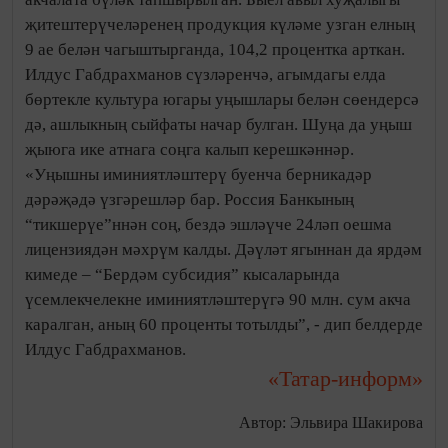
җитештерүчеләренең продукция күләме узган елның
9 ае белән чагыштырганда, 104,2 процентка арткан.
Илдус Габдрахманов сүзләренчә, агымдагы елда
бөртекле культура югары уңышлары белән сөендерсә
дә, ашлыкның сыйфаты начар булган. Шуңа да уңыш
җыюга ике атнага соңга калып керешкәннәр.
«Уңышны иминиятләштерү буенча берникадәр
дәрәҗәдә үзгәрешләр бар. Россия Банкының
“тикшерүе”ннән соң, бездә эшләүче 24ләп оешма
лицензиядән мәхрүм калды. Дәүләт ягыннан да ярдәм
кимеде – “Бердәм субсидия” кысаларында
үсемлекчелекне иминиятләштерүгә 90 млн. сум акча
каралган, аның 60 проценты тотылды”, - дип белдерде
Илдус Габдрахманов.
«Татар-информ»
Автор: Эльвира Шакирова