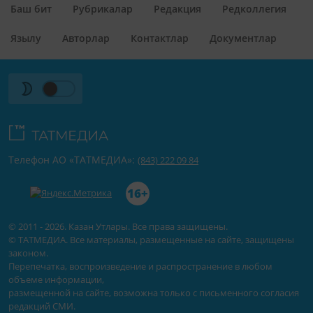
Баш бит
Рубрикалар
Редакция
Редколлегия
Язылу
Авторлар
Контактлар
Документлар
Телефон АО «ТАТМЕДИА»:
(843) 222 09 84
16+
© 2011 - 2026. Казан Утлары. Все права защищены.
© ТАТМЕДИА. Все материалы, размещенные на сайте, защищены
законом.
Перепечатка, воспроизведение и распространение в любом
объеме информации,
размещенной на сайте, возможна только с письменного согласия
редакций СМИ.