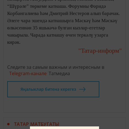
“Шүрәле” төркеме катнаша. Форумны Фәридә
Корбангалиева һәм Дмитрий Нестеров алып барачак.
Әлеге чара эшендә катнашырга Мәскәү һәм Мәскәү
өлкәсеннән 35 яшькәчә булган кызлар-егетләр
чакырыла. Чарада катнашу өчен теркәлү узарга
кирәк.
"Татар-информ"
Следите за самым важным и интересным в
Telegram-канале
Татмедиа
Яңалыклар битенә керегез
ТАТАР МАТБУГАТЫ