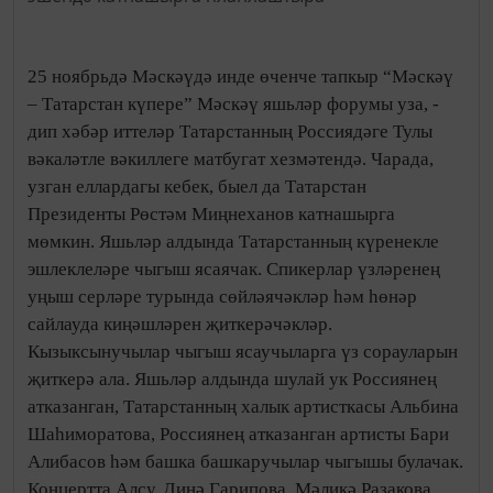
25 ноябрьдә Мәскәүдә инде өченче тапкыр “Мәскәү
– Татарстан күпере” Мәскәү яшьләр форумы уза, -
дип хәбәр иттеләр Татарстанның Россиядәге Тулы
вәкаләтле вәкиллеге матбугат хезмәтендә. Чарада,
узган еллардагы кебек, быел да Татарстан
Президенты Рөстәм Миңнеханов катнашырга
мөмкин. Яшьләр алдында Татарстанның күренекле
эшлеклеләре чыгыш ясаячак. Спикерлар үзләренең
уңыш серләре турында сөйләячәкләр һәм һөнәр
сайлауда киңәшләрен җиткерәчәкләр.
Кызыксынучылар чыгыш ясаучыларга үз сорауларын
җиткерә ала. Яшьләр алдында шулай ук Россиянең
атказанган, Татарстанның халык артисткасы Альбина
Шаһиморатова, Россиянең атказанган артисты Бари
Алибасов һәм башка башкаручылар чыгышы булачак.
Концертта Алсу, Динә Гарипова, Мәликә Разакова,