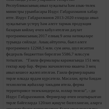
Республикасының авыл хуҗалыгы һәм азык-төлек
министры урынбасары Илдус Габдрахманов хәбәр
итте. Илдус Габдрахманов 2013-2020 елларда авыл
хуҗалыгын үстерү һәм әлеге тармак продукция
базарын көйләү өчен кабул ителгән дәүләт
программасының 2017 елның 9 аена нәтиҗәләре
турында сөйләде. Аның әйтүенчә, быел әлеге
программага 12268,5 млн. сум акча, шул исәптән
федераль бюджеттан бирелгән 5586,7 млн.сум
тотылган. “Гаилә фермалары карамагында 151 мең
гектар җир бар. Ферма эшчәнлегенә якынча 3 мең
авыл кешесе җәлеп ителгән. Гаилә фермерларына
төрле өлкәдә ярдәм күрсәтелә. Мәсәлән, ярты бәядән
технологик җиһазлар тәкъдим ителә, ферма
территориясе төзекләндерелә, юллар төзелә”, - ди
Илдус Габдрахманов. Фермерлар өчен оештырылган
төрле бәйгеләрдә 120ләп җиңүче билгеләнгән, аларга
акчалата бүләк тапшырылган. Быел авыл хуҗалыгы