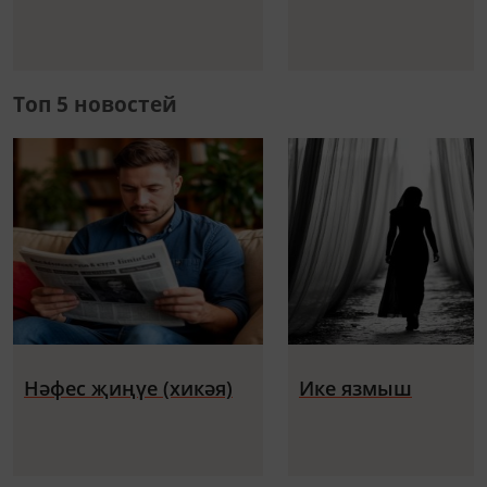
Топ 5 новостей
Нәфес җиңүе (хикәя)
Ике язмыш