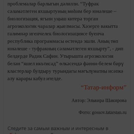
проблемалар барлыгын дәлилли. “Туфрак
сәламәтлеген яхшыртуның мөһим бер юнәлеше –
биологизация, ягъни уңыш китерә торган
агроэкологик чаралар җыелмасы. Хәзерге вакытта
галимнәр игенчелек биологизациясе буенча
республика программасы өстендә эшли. Аның төп
юнәлеше - туфракның сәламәтлеген яхшырту”, - дип
белдерде Радик Сафин. Утырышта агроэкология
белән “яшел икътисад” өлкәсендә фәнни-белем бирү
кластерлар булдыру турындагы мәгълүматны исәпкә
алу карары кабул ителде.
“Татар-информ”
Автор: Эльвира Шакирова
Фото: gossov.tatarstan.ru
Следите за самым важным и интересным в