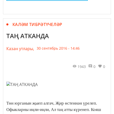
КАЛӘМ ТИБРӘТҮЧЕЛӘР
ТАҢ АТКАНДА
Казан утлары,
30 сентябрь 2016 - 14:46
1943
0
0
Төн юрганын җыеп алгач, Җир өстеннән үрелеп.
Офыкларны иңли-иңли, Ал таң атты күренеп. Кояш