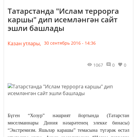
Татарстанда "Ислам террорга
каршы" дип исемләнгән сайт
эшли башлады
Казан утлары,
30 сентябрь 2016 - 14:36
1067
0
0
Бүген “Хозур” нәшрият йортында (Татарстан
мөселманнары Диния нәзарәтенең элекке бинасы)
“Экстремизм. Яшьләр карашы” темасына түгәрәк өстәл