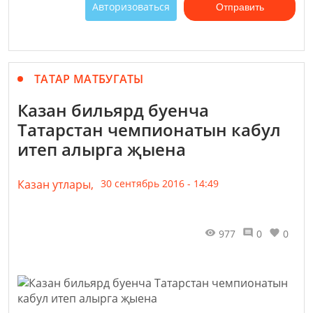
Авторизоваться
Отправить
ТАТАР МАТБУГАТЫ
Казан бильярд буенча
Татарстан чемпионатын кабул
итеп алырга җыена
Казан утлары,
30 сентябрь 2016 - 14:49
977
0
0