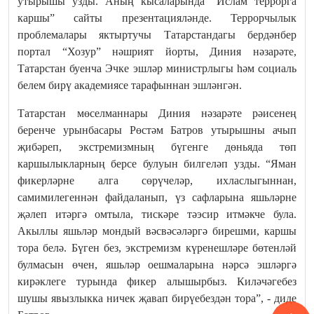
утырышы узды. Аның кысаларында “Ислам террорга
каршы” сайты презентацияләнде. Террорчылык
проблемалары яктыртучы Татарстандагы бердәнбер
портал “Хозур” нәшрият йорты, Диния нәзарәте,
Татарстан буенча Эчке эшләр министрлыгы һәм социаль
белем бирү академиясе тарафыннан эшләнгән.
Татарстан мөселманнары Диния нәзарәте рәисенең
беренче урынбасары Рөстәм Батров утырышны ачып
җибәреп, экстремизмның бүгенге дөньяда төп
каршылыкларның берсе булуын билгеләп узды. “Яман
фикерләрне алга сөрүчеләр, ихласлыгыннан,
самимилегеннән файдаланып, үз сафларына яшьләрне
җәлеп итәргә омтыла, тискәре тәэсир итмәкче була.
Акыллы яшьләр мондый вәсвәсәләргә бирешми, каршы
тора белә. Бүген без, экстремизм күренешләре бөтенләй
булмасын өчен, яшьләр оешмаларына нәрсә эшләргә
кирәклеге турында фикер алышырбыз. Киләчәгебез
шушы явызлыкка ничек җавап бирүебездән тора”, - диде