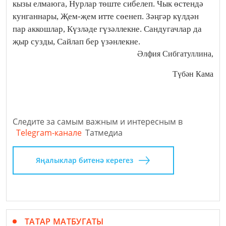
кызы елмаюга, Нурлар төште сибелеп. Чык өстендә
кунганнары, Җем-җем итте сөенеп. Зәңгәр күлдән
пар аккошлар, Күзләде гүзәллекне. Сандугачлар да
җыр сузды, Сайлап бер үзәнлекне.
Әлфия Сибгатуллина,
Түбән Кама
Следите за самым важным и интересным в
Telegram-канале
Татмедиа
Яңалыклар битенә керегез
ТАТАР МАТБУГАТЫ