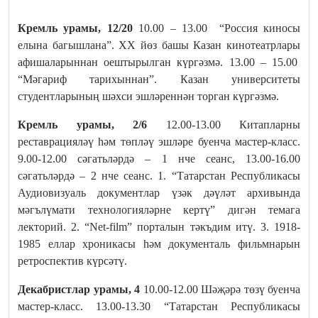
Кремль урамы, 12/20
10.00 – 13.00 “Россия киносы
елына багышлана”. XX йөз башы Казан кинотеатрлары
афишаларыннан оештырылган күргәзмә. 13.00 – 15.00
“Мәгариф тарихыннан”. Казан университеты
студентларының шәхси эшләреннән торган күргәзмә.
Кремль урамы, 2/6
12.00-13.00 Китапларны
реставрацияләү һәм төпләү эшләре буенча мастер-класс.
9.00-12.00 сәгатьләрдә – 1 нче сеанс, 13.00-16.00
сәгатьләрдә – 2 нче сеанс. 1. “Татарстан Республикасы
Аудиовизуаль документлар үзәк дәүләт архивында
мәгълүмати технологияләрне кертү” дигән темага
лекторий. 2. “Net-film” порталын тәкъдим итү. 3. 1918-
1985 еллар хроникасы һәм документаль фильмнарын
ретроспектив күрсәтү.
Декабристлар урамы, 4
10.00-12.00 Шәҗәрә төзү буенча
мастер-класс. 13.00-13.30 “Татарстан Республикасы