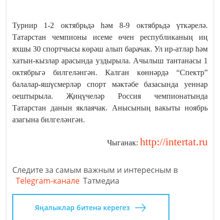
Турнир 1-2 октябрьдә һәм 8-9 октябрьдә үткәрелә.
Татарстан чемпионы исеме өчен республиканың иң
яхшы 30 спортчысы көрәш алып барачак. Ул ир-атлар һәм
хатын-кызлар арасында уздырыла. Ачылыш тантанасы 1
октябрьгә билгеләнгән. Калган көннәрдә “Спектр”
балалар-яшүсмерләр спорт мәктәбе базасында уеннар
оештырыла. Җиңүчеләр Россия чемпионатында
Татарстан данын яклаячак. Анысының вакыты ноябрь
азагына билгеләнгән.
http://intertat.ru
Чыганак:
Следите за самым важным и интересным в
Telegram-канале
Татмедиа
Яңалыклар битенә керегез