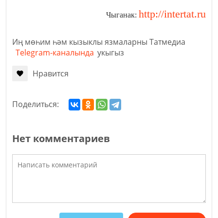
http://intertat.ru
Чыганак:
Иң мөһим һәм кызыклы язмаларны Татмедиа
Telegram-каналында
укыгыз
Нравится
Поделиться:
Нет комментариев