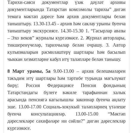
Тарихи-сәяси документлар үзәк дәүләт архивы
документларында Татарстан комсомолы тарихы” дигән
темага мәктәп дәресе һәм архив документлары белән
таныштыру. 13.30-13.45 - архив һәм саклау урыны буенча
таныштыру экскурсиясе. 14.30-15.30 1. “Гасырлар авазы
– Эхо веков” журналы күргәзмәсе. 2. Журнал авторлары,
тикшеренүчеләр, тарихчылар белән очрашу. 3. Автор
кулъязмаларын рәсмиләштерү шартлары һәм басылып
чыккан хезмәтләрне кабул итү таләпләре белән танышу.
8 Март урамы, 5а
9.00-13.00 – архив белешмәләрен
тәкъдим итү шартлары һәм тәртибе турында мәгълүмат
бирү; Россия Федерациясе Пенсия фондының
Татарстандагы бүлеге вәкиле тарафыннан халык
арасында пенсиягә кагылышлы законнар буенча аңлату
эше. 13.00-17.00 Социаль-хокукый таләпләрнең үтәлеше
буенча консультацияләр. 13.00-15.00 “Мәктәп
дәреслекләре сәхифәләре ни сөйли?” дигән дәреслекләр
күргәзмәсе.