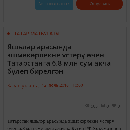
Авторизоваться
Отправить
ТАТАР МАТБУГАТЫ
Яшьләр арасында
эшмәкәрлекне үстерү өчен
Татарстанга 6,8 млн сум акча
бүлеп бирелгән
Казан утлары,
12 июль 2016 - 10:00
503
0
0
Татарстан яшьләр арасында эшмәкәрлекне үстерү
өчен 6,8 млн сум акча алачак. Бүген РФ Хөкүмәтенең