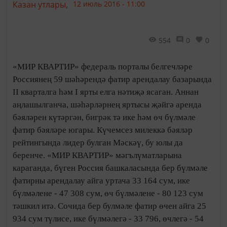
Казан утлары,
12 июль 2016 - 11:00
554
0
0
«МИР КВАРТИР» федераль порталы белгечләре
Россиянең 59 шәһәрендә фатир арендалау базарында
II кварталга һәм I ярты елга нәтиҗә ясаган. Аннан
аңлашылганча, шәһәрләрнең яртысы җәйгә аренда
бәяләрен күтәргән, бигрәк тә ике һәм өч бүлмәле
фатир бәяләре югары. Күчемсез милеккә бәяләр
рейтингында лидер булган Мәскәү, бу юлы да
беренче. «МИР КВАРТИР» мәгълүматларына
караганда, бүген Россия башкаласында бер бүлмәле
фатирны арендалау айга уртача 33 164 сум, ике
бүлмәлене - 47 308 сум, өч бүлмәлене - 80 123 сум
тәшкил итә. Сочида бер булмәле фатир өчен айга 25
934 сум түлисе, ике бүлмәлегә - 33 796, өчлегә - 54