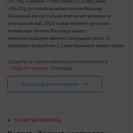
(-6,7%), ә өченче - Ford Focus (11,3 мең данә,
+20,3%), ул тотылган җиңел автомобильләр
базарында иң күп сатыла торган чит машинасы
титулын саклый. 2016 елның беренче ярты елы
нәтиҗәләре буенча Россиядә җиңел
автомобильләрнең икенчел базарында үсеш 11
процентка арткан һәм 2,5 млн берәмлек тәшкил иткән.
Следите за самым важным и интересным в
Telegram-канале
Татмедиа
Яңалыклар битенә керегез
ТАТАР МАТБУГАТЫ