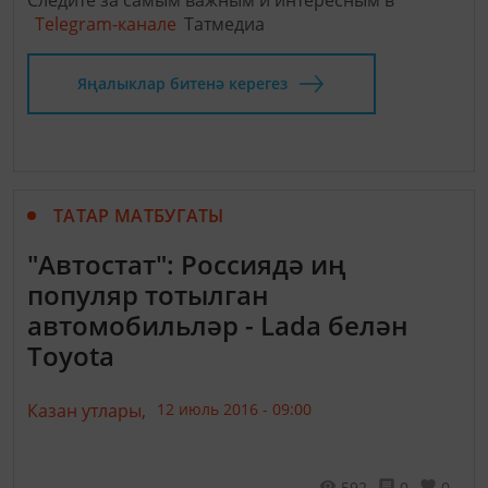
Следите за самым важным и интересным в
Telegram-канале
Татмедиа
Яңалыклар битенә керегез
ТАТАР МАТБУГАТЫ
"Автостат": Россиядә иң
популяр тотылган
автомобильләр - Lada белән
Toyota
Казан утлары,
12 июль 2016 - 09:00
592
0
0