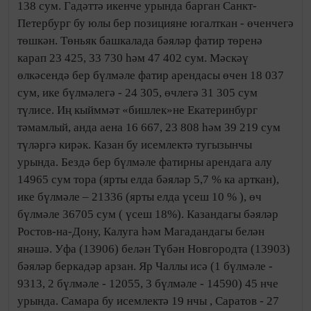
138 сум. Гадәттә икенче урында барган Санкт-
Петербург бу юлы бер позицияне югалткан - өченчегә
төшкән. Төньяк башкалада бәяләр фатир төренә
карап 23 425, 33 730 һәм 47 402 сум. Мәскәү
өлкәсендә бер бүлмәле фатир арендасы өчен 18 037
сум, ике бүлмәлегә - 24 305, өчлегә 31 305 сум
түлисе. Иң кыйммәт «бишлек»не Екатеринбург
тәмамлый, анда аена 16 667, 23 808 һәм 39 219 сум
түләргә кирәк. Казан бу исемлектә тугызынчы
урында. Бездә бер бүлмәле фатирны арендага алу
14965 сум тора (ярты елда бәяләр 5,7 % ка арткан),
ике бүлмәле – 21336 (ярты елда үсеш 10 % ), өч
бүлмәле 36705 сум ( үсеш 18%). Казандагы бәяләр
Ростов-на-Дону, Калуга һәм Магадандагы белән
янәшә. Уфа (13906) белән Түбән Новгородта (13903)
бәяләр беркадәр арзан. Яр Чаллы исә (1 бүлмәле -
9313, 2 бүлмәле - 12055, 3 бүлмәле - 14590) 45 нче
урында. Самара бу исемлектә 19 нчы , Саратов - 27