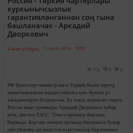
Россия - Төркия чартерлары
куркынычсызлык
гарантияләнгәннән соң гына
башланачак - Аркадий
Дворкович
Казан утлары,
11 июль 2016 - 18:00
706
0
0
РФ Транспорт министрлыгы Төркия белән чартер
авиаочышларны яңадан гамәлгә кую буенча үз
тәкъдимнәрен белдерәчәк. Бу хакта журналистларга
Россия вице-премьеры Аркадий Дворкович хәбәр
итте, дип яза ТАСС. "Әлегә премьер йөкләмә
бирмәде. Бер-ике көннән премьер йөкләмәсе булыр
дип уйлыйм, шуннан соң күрсәтмәләр бирәчәкмен.