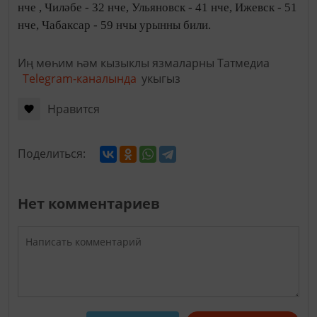
нче , Чиләбе - 32 нче, Ульяновск - 41 нче, Ижевск - 51
нче, Чабаксар - 59 нчы урынны били.
Иң мөһим һәм кызыклы язмаларны Татмедиа
Telegram-каналында
укыгыз
Нравится
Поделиться:
Нет комментариев