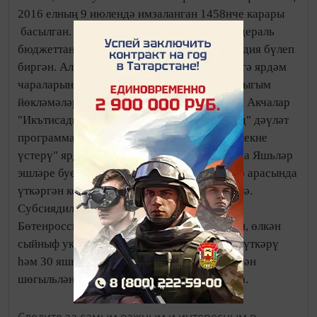
2016 елның 9 июлендә имзаланган 1458нче карары
басылган. Россия Хөкүмәте 53 төбәккә федераль
бюджеттан 229,5 млн сум күләмендә субсидия бүлеп
биргән. Алар яшьләр эшмәкәрлеген үстерүгә ярдәм
чараларын тормышка ашыру белән бәйле чыгым
йөкләмәләрен финанслашу өчен тотылачак. Акчалар
"Икътисади үсеш һәм инновацион икътисад" дәүләт
программасының "Кече һәм урта эшмәкәрлекне
үстерү" ярдәмче программасы кысаларында Яшьләр
эшләре буенча федераль агентлык төбәкләр арасында
үткәргән конкурс нәтиҗәләре буенча бирелә.
Субсиядиләр "Россиянең яшь эшмәкәре"
Бөтенроссия конкурсыныд төбәк этапларын, өлкән
сыйныф укучылары өчен укыту курсларын үткәрү
һәм 30 яшькәчә кешеләрне эшмәкәрлек белән
шөгыльләнүгә өйрәтү өчен сарыф ителә ала.