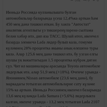
Июньдә Россиядә кулланылышта булган
автомобильләр базарында үсеш 12,4%ка арткан һәм
450 мең данә тәшкил иткән. Бу хакта "Автостат"
аналитик агентлыгы үз тикшеренүләренә сылтама
белән хәбәр итә, дип яза ТАСС. Шулай итеп, икенчел
базарда элеккечә Lada лидер булып кала, гомуми
күләмнең 28% процентка якыны аның өлешенә туры
килә. Алар 125,6 мең данә тәшкил итә, бу узган елгы
шушы ук вакыттагыдан 1,5 процентка күбрәк дигән
сүз. Чит ил машиналары арасында Toyota автомобиле
лидерлык итә, алар 51,9 мең (+18%). Өченче урында -
Япониянең Nissan автомобиле (23,6 мең данә), бу
маркадагы тотылган автомобильләрне сату күләме
15% ка арткан. Июньдә Россиянең икенчел базарында
13,6 мең күләмдә Lada Samara (+5,6%) лидерлыкта
калган, икенче урында - 13,2 мең тотылган Lada 2107