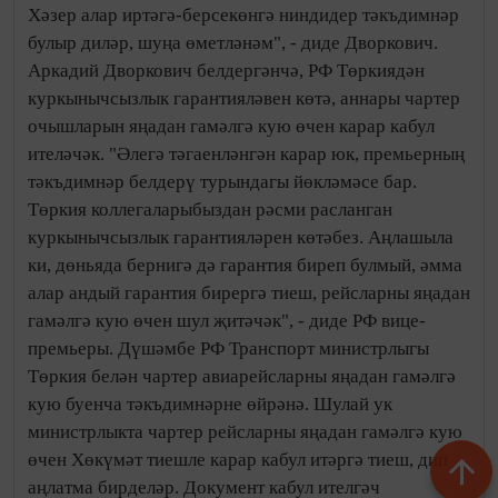
Хәзер алар иртәгә-берсекөнгә ниндидер тәкъдимнәр
булыр диләр, шуңа өметләнәм", - диде Дворкович.
Аркадий Дворкович белдергәнчә, РФ Төркиядән
куркынычсызлык гарантияләвен көтә, аннары чартер
очышларын яңадан гамәлгә кую өчен карар кабул
ителәчәк. "Әлегә тәгаенләнгән карар юк, премьерның
тәкъдимнәр белдерү турындагы йөкләмәсе бар.
Төркия коллегаларыбыздан рәсми расланган
куркынычсызлык гарантияләрен көтәбез. Аңлашыла
ки, дөньяда бернигә дә гарантия биреп булмый, әмма
алар андый гарантия бирергә тиеш, рейсларны яңадан
гамәлгә кую өчен шул җитәчәк", - диде РФ вице-
премьеры. Дүшәмбе РФ Транспорт министрлыгы
Төркия белән чартер авиарейсларны яңадан гамәлгә
кую буенча тәкъдимнәрне өйрәнә. Шулай ук
министрлыкта чартер рейсларны яңадан гамәлгә кую
өчен Хөкүмәт тиешле карар кабул итәргә тиеш, дип
аңлатма бирделәр. Документ кабул ителгәч