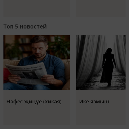
Топ 5 новостей
Нәфес җиңүе (хикәя)
Ике язмыш