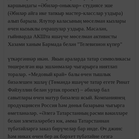
каршындагы «Әбиләр-оныклар» студиясе эше
(Әбиләр айга ике тапкыр мастер-класслар уздыра)
алып барыла. Ялутор каласының мөселман кызлары
өчен кызыклы очрашулар уздыра. Мәсәлән,
гыйнварда АКШта яшәүче мөселман активисты
Хазами ханым Бармада белән "Телевизион күпер"
үткәргәннәр икән.
Якын араларда татар символикасы
төшерелгән яңа эшләнмәләр чыгарырга ниятләп
торалар. «Медовый край» балы өчен тышлык
бизәлешен эшләү (Төмәндә яшәүче татар егете Ринат
Фәйзуллин белән уртак проект) – әбиләр бал
савытлары өчен матур бизәлеш ясый. Компаниянең
продукциясен Россия һәм дөнья базарына чыгырга
өметләнәләр. «Әлегә Татарстанның рәсми вәкилләре
белән элемтәләребез юк, әмма Татарстаннан
түбәтәйләргә заказ бирүчеләр бар инде. Өч джинс
һәм никах өчен бер ак бәрхет түбәтәйне сезгә