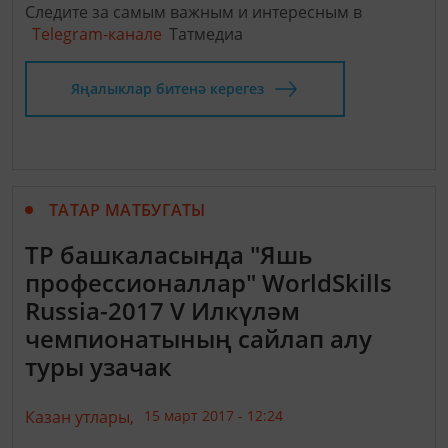
Следите за самым важным и интересным в
Telegram-канале
Татмедиа
Яңалыклар битенә керегез
ТАТАР МАТБУГАТЫ
ТР башкаласында "Яшь
профессионаллар" WorldSkills
Russia-2017 V Илкүләм
чемпионатының сайлап алу
туры узачак
Казан утлары,
15 март 2017 - 12:24