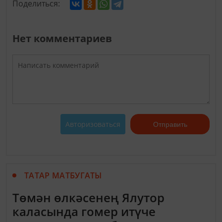
Поделиться:
Нет комментариев
Авторизоваться
Отправить
ТАТАР МАТБУГАТЫ
Төмән өлкәсенең Ялутор
каласында гомер итүче