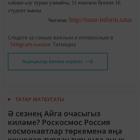
сайлап алу турын узмыйча, 11 юнәлеш буенча 16
студент чыкты.
http://tatar-inform.tatar
Чыганак:
Следите за самым важным и интересным в
Telegram-канале
Татмедиа
Яңалыклар битенә керегез
ТАТАР МАТБУГАТЫ
Ә сезнең Айга очасыгыз
киләме? Роскосмос Россия
космонавтлар төркеменә яңа
кешеләр туплау турында ачык