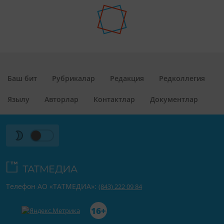
Баш бит
Рубрикалар
Редакция
Редколлегия
Язылу
Авторлар
Контактлар
Документлар
Телефон АО «ТАТМЕДИА»:
(843) 222 09 84
16+