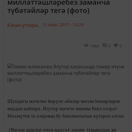
милләттәшләребез заманча
түбәтәйләр тегә (фото)
Казан утлары,
15 март 2017 - 13:29
1460
0
0
Шундагы мәчеткә йөрүче әбиләр милли һөнәрләрне
яңадан кайтара. Ялутор мәчете имамы Раил хәзрәт
Мәхмүтов та аларның бу башлангычын күтәреп алган.
Әбиләр яшьләр өчен махсус джинс тукымадан да