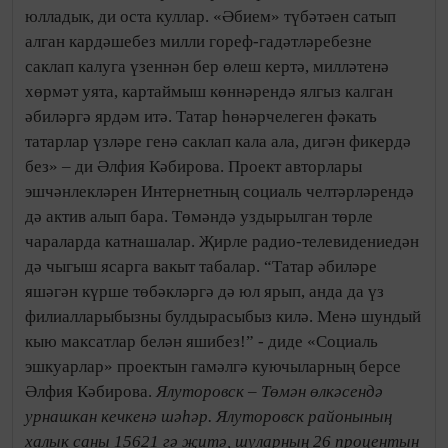
юлладык, ди оста куллар. «Әбием» түбәтәен сатып
алган кардәшебез милли гореф-гадәтләребезне
саклап калуга үзеннән бер өлеш кертә, милләтенә
хөрмәт уята, картаймыш көннәрендә ялгыз калган
әбиләргә ярдәм итә. Татар һөнәрчелеген фәкать
татарлар үзләре генә саклап кала ала, дигән фикердә
без» – ди Әлфия Кәбирова. Проект авторлары
эшчәнлекләрен Интернетның социаль челтәрләрендә
дә актив алып бара. Төмәндә уздырылган төрле
чараларда катнашалар. Җирле радио-телевидениедән
дә чыгыш ясарга вакыт табалар. “Татар әбиләре
яшәгән күрше төбәкләргә дә юл ярып, анда да үз
филиалларыбызны булдырасыбыз килә. Менә шундый
кыю максатлар белән яшибез!” - диде «Социаль
эшкуарлар» проектын гамәлгә куючыларның берсе
Әлфия Кәбирова.
Ялуторовск – Төмән өлкәсендә
урнашкан кечкенә шәһәр. Ялуторовск районының
халык саны 15621 гә җитә, шуларның 26 процентын