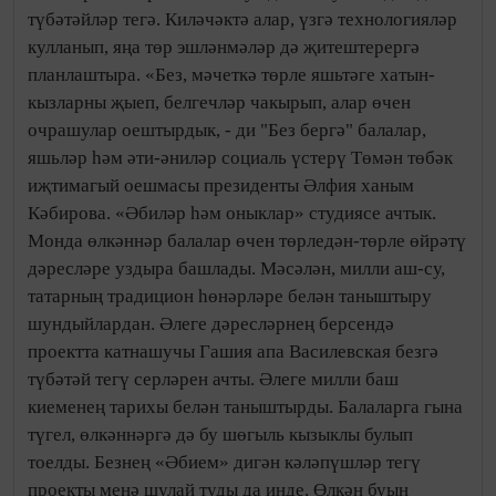
түбәтәйләр тегә. Киләчәктә алар, үзгә технологияләр
кулланып, яңа төр эшләнмәләр дә җитештерергә
планлаштыра. «Без, мәчеткә төрле яшьтәге хатын-
кызларны җыеп, белгечләр чакырып, алар өчен
очрашулар оештырдык, - ди "Без бергә" балалар,
яшьләр һәм әти-әниләр социаль үстерү Төмән төбәк
иҗтимагый оешмасы президенты Әлфия ханым
Кәбирова. «Әбиләр һәм оныклар» студиясе ачтык.
Монда өлкәннәр балалар өчен төрледән-төрле өйрәтү
дәресләре уздыра башлады. Мәсәлән, милли аш-су,
татарның традицион һөнәрләре белән таныштыру
шундыйлардан. Әлеге дәресләрнең берсендә
проектта катнашучы Гашия апа Василевская безгә
түбәтәй тегү серләрен ачты. Әлеге милли баш
киеменең тарихы белән таныштырды. Балаларга гына
түгел, өлкәннәргә дә бу шөгыль кызыклы булып
тоелды. Безнең «Әбием» дигән кәләпүшләр тегү
проекты менә шулай туды да инде. Өлкән буын