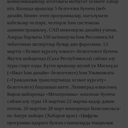
коммуникацияләр агентлыгы матбугат хезмәте хәбәр
итә. Казанда ярышлар 5 белгечлек буенча (веб-
дизайн, бизнес өчен программалар, мәгълүмати
кабельләр челтәре, челтәрле һәм системалы
администрацияләү, CAD инженерлы дизайн) узачак.
Аларда барлыгы 330 катнашучы һәм Россиянең 64
төбәгеннән экспертлар булыр дип фаразлана. 13
мартта «Хезмәт күрсәтү өлкәсе» белегечлеге буенча
Якутск шәһәрендә (Саха Республикасы) сайлап алу
туры старт алды. Бүген ярышлар шулай ук Мәскәүдә
(«Иҗат һәм дизайн» белегечлеге) һәм Ульяновскта
(«Гражданлык транспортында хезмәт күрсәтү»
белегечлеге) башланып китте. Ленинград өлкәсенең
Киров шәһәрендә «Мехатроника» юнәлеше буенча
сайлап алу туры 18 марттан 22 мартка кадәр дәвам
итәчәк. 20 марттан 28 март көннәрендә Комсомольск-
на Амуре шәһәре (Хабаров крае) «Цифрлы
программа идарәсе булган станокларда токарьлык