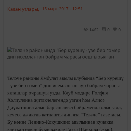
Казан утлары,
15 март 2017 - 12:51
1462
0
0
Теләче районы Ямбулат авылы клубында “Бер күрешү
- үзе бер гомер” дип исемләнгән зур бәйрәм чарасы -
якташлар очрашуы узды. Клуб мөдире Гөлфия
Хәлиуллина җитәкчелегендә узган һәм Алисә
Дәүләтшина алып барган авыл бәйрәмендә олысы да,
кечесе дә актив катнашты дип яза “Теләче” газетасы.
Бу көнне Ленино-Кокушкино авылыннан кунакка
кайткан өлкән буын вәкиле Газзә Шәехова (җыр),