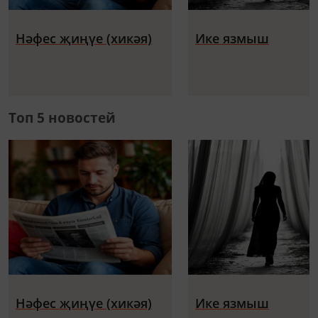
Нәфес җиңүе (хикәя)
Ике язмыш
Топ 5 новостей
Нәфес җиңүе (хикәя)
Ике язмыш