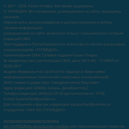
© 2011 - 2026. Казан Утлары. Все права защищены.
© ТАТМЕДИА. Все материалы, размещенные на сайте, защищены
законом.
Перепечатка, воспроизведение и распространение в любом
объеме информации,
размещенной на сайте, возможна только с письменного согласия
редакций СМИ.
При поддержке Республиканского агентства по печати и массовым
коммуникациям «ТАТМЕДИА».
Наименование СМИ: Сетевое издание Казан Утлары
№ свидетельства о регистрации СМИ, дата: ЭЛ N ФС - 77-69875 от
29.05.2017
выдано Федеральной службой по надзору в сфере связи,
информационных технологий и массовых коммуникаций
ФИО главного редактора: Гимадиев Алмаз Марсович
Адрес редакции: 420066, Казань, Декабристов 2
Телефон редакции: (843)222-05-50 (дополнительно: 1618)
e-mail: kazanutlari@yandex.ru
Для сообщения о фактах коррупции: kazanutlari@yandex.ru
Учредитель СМИ: АО «ТАТМЕДИА»
Антикоррупционная политика
АО «ТАТМЕДИА» использует «cookie»
для персонализации сервисов