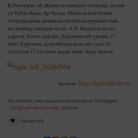
К.Тинчурин, М. Җәлил исемендәге театрлар, шулай
ук Түбән Кама, Яр Чаллы, Минзәлә һәм Әлмәт
театрларының данлыклы спектакльләреннән чын
костюмнар тәкъдим ителә. А.Н. Мәҗитов музее
адресы: Казан шәһәре, Дзержинский урамы, 27
йорт. Күргәзмә дүшәмбедән кала көн саен 10
сәгатьтән 17 сәгатькә кадәр эшли. Керү ирекле.
http://kamalteatr.ru
Чыганак:
Иң мөһим һәм кызыклы язмаларны Татмедиа
Telegram-каналында
укыгыз
Нравится