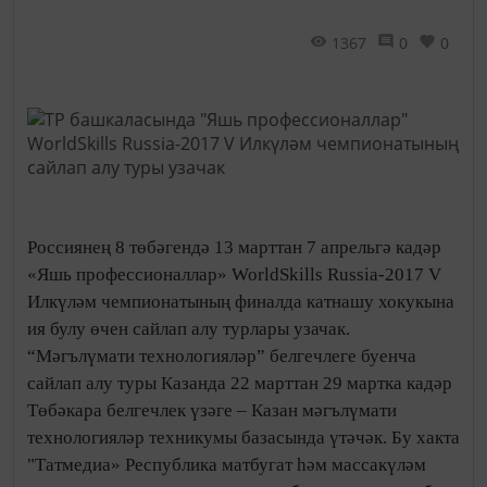
1367
0
0
Россиянең 8 төбәгендә 13 марттан 7 апрельгә кадәр
«Яшь профессионаллар» WorldSkills Russia-2017 V
Илкүләм чемпионатының финалда катнашу хокукына
ия булу өчен сайлап алу турлары узачак.
“Мәгълүмати технологияләр” белгечлеге буенча
сайлап алу туры Казанда 22 марттан 29 мартка кадәр
Төбәкара белгечлек үзәге – Казан мәгълүмати
технологияләр техникумы базасында үтәчәк. Бу хакта
"Татмедиа» Республика матбугат һәм массакүләм