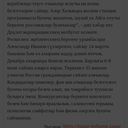
кораблендә тәүге очышлар ясаучы иң яхшы
белгечләрне сайлау. Алар Халыкара космик станция
программасы буенча эшләячәк, шулай ук Айга очучы
беренче россиялеләр булачаклар”, - дип хәбәр итә
Дәүләт корпорациясенең матбугат хезмәте.
Роскосмос җитәкчесенең беренче урынбасары
Александр Иванов сүзләренчә, сайлау 14 мартта
башлана һәм ел ахырына кадәр дәвам итәчәк.
Декабрь ахырында йомгак ясалачак. Барлыгы 6-8
кеше сайлап алырга кирәк. Төркемгә 35 яшьтән
узмаган Россия гражданнарын сайлап алачаклар.
Кандидатлар инженер, фән яки очышлар белгечлеге
буенча югары белем алып, эш тәҗрибәсе туплаган
булырга тиеш. Конкурсантлар берничә юнәлештә:
белем һәм һөнәри яраклылык, сәламәтлек торышы,
психологик сыйфатлар һәм физик әзерлек буенча
сайланачак.
http://tatar-inform.tatar
Чыганак: