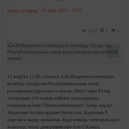
Казан утлары,
15 март 2017 - 13:57
1472
0
0
15 мартта 15.00 сәгатьтә А.Н.Мәҗитов исемендәге
музейда Татарстан Республикасының театр
рәссамнары күргәзмәсе ачыла. Әлеге чара Татар
театрының 110-еллык юбилее кысаларында
оештырыла һәм Г.Камал исемендәге Татар дәүләт
Академия театры ярдәме белән уза. Күргәзмә 9
апрельга кадәр эшләячәк. Күргәзмәдә спектакльләргә
эскизлар, театр декорацияләре һәм Г.Камал,