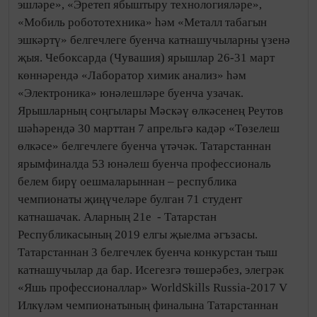
эшләре», «Эретеп ябыштыру технологияләре»,
«Мобиль робототехника» һәм «Металл табагын
эшкәртү» белгечлеге буенча катнашучыларны үзенә
җыя. Чебоксарда (Чувашия) ярышлар 26-31 март
көннәрендә «Лаборатор химик анализ» һәм
«Электроника» юнәлешләре буенча узачак.
Ярышларның соңгылары Мәскәү өлкәсенең Реутов
шәһәрендә 30 марттан 7 апрельгә кадәр «Төзелеш
өлкәсе» белгечлеге буенча үтәчәк. Татарстаннан
ярымфиналда 53 юнәлеш буенча профессиональ
белем бирү оешмаларыннан – республика
чемпионаты җиңүчеләре булган 71 студент
катнашачак. Аларның 21е - Татарстан
Республикасының 2019 елгы җыелма әгъзасы.
Татарстаннан 3 белгечлек буенча конкурстан тыш
катнашучылар да бар. Исегезгә төшерәбез, элегрәк
«Яшь профессионаллар» WorldSkills Russia-2017 V
Илкүләм чемпионатының финалына Татарстаннан