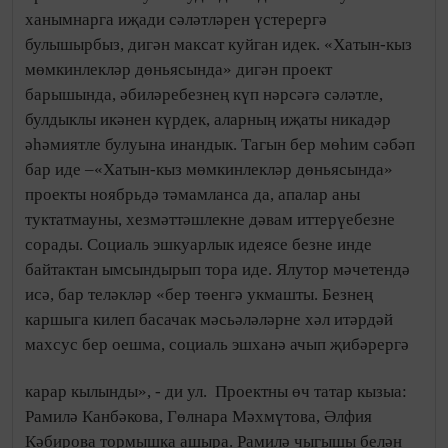
ханымнарга иҗади cәләтләрен үстерергә
булышырбыз, дигән максат куйган идек. «Хатын-кыз
мөмкинлекләр дөньясында» дигән проект
барышында, әбиләребезнең күп нәрсәгә сәләтле,
булдыклы икәнен күрдек, аларның иҗаты никадәр
әһәмиятле булуына инандык. Тагын бер мөһим сәбәп
бар иде –«Хатын-кыз мөмкинлекләр дөньясында»
проекты ноябрьдә тәмамланса да, апалар аны
туктатмауны, хезмәттәшлекне дәвам иттерүебезне
сорады. Социаль эшкуарлык идеясе безне инде
байтактан ымсындырып тора иде. Ялутор мәчетендә
исә, бар теләкләр «бер төенгә укмашты. Безнең
каршыга килеп басачак мәсьәләләрне хәл итәрдәй
махсус бер оешма, социаль эшханә ачып җибәрергә
карар кылынды», - ди ул.
Проектны өч татар кызыа:
Рамилә Канбәкова, Гөлнара Мәхмүтова, Әлфия
Кәбирова тормышка ашыра. Рамилә чыгышы белән