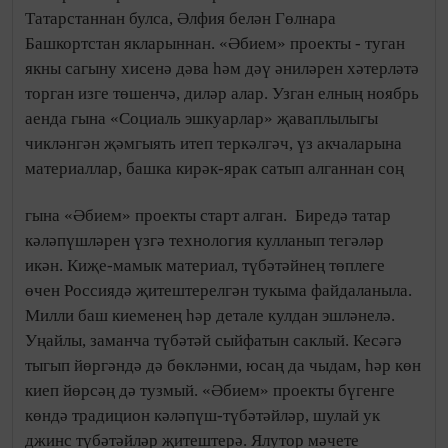
Татарстаннан булса, Әлфия белән Гөлнара
Башкортстан якларыннан. «Әбием» проекты - туган
якны сагыну хисенә дәва һәм дәү әниләрен хәтерләтә
торган изге төшенчә, диләр алар. Узган елның ноябрь
аенда гына «Социаль эшкуарлар» җаваплылыгы
чикләнгән җәмгыять итеп теркәлгәч, үз акчаларына
материаллар, башка кирәк-ярак сатып алганнан соң
гына «Әбием» проекты старт алган.
Биредә татар
кәләпүшләрен үзгә технология кулланып тегәләр
икән. Киҗе-мамык материал, түбәтәйнең төплеге
өчен Россиядә җитештерелгән тукыма файдаланыла.
Милли баш киеменең һәр детале кулдан эшләнелә.
Уңайлы, заманча түбәтәй сыйфатын саклый. Кесәгә
тыгып йөргәндә дә бөкләнми, юсаң да чыдам, һәр көн
киеп йөрсәң дә тузмый. «Әбием» проекты бүгенге
көндә традицион кәләпүш-түбәтәйләр, шулай ук
джинс түбәтәйләр җитештерә. Ялутор мәчете