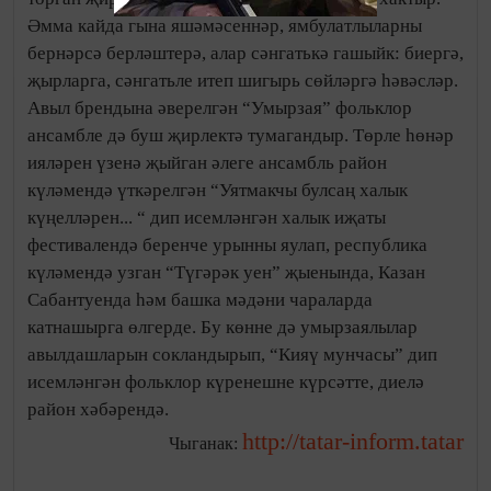
Әмма кайда гына яшәмәсеннәр, ямбулатлыларны
бернәрсә берләштерә, алар сәнгатькә гашыйк: биергә,
җырларга, сәнгатьле итеп шигырь сөйләргә һәвәсләр.
Авыл брендына әверелгән “Умырзая” фольклор
ансамбле дә буш җирлектә тумагандыр. Төрле һөнәр
ияләрен үзенә җыйган әлеге ансамбль район
күләмендә үткәрелгән “Уятмакчы булсаң халык
күңелләрен... “ дип исемләнгән халык иҗаты
фестивалендә беренче урынны яулап, республика
күләмендә узган “Түгәрәк уен” җыенында, Казан
Сабантуенда һәм башка мәдәни чараларда
катнашырга өлгерде. Бу көнне дә умырзаялылар
авылдашларын сокландырып, “Кияү мунчасы” дип
исемләнгән фольклор күренешне күрсәтте, диелә
район хәбәрендә.
http://tatar-inform.tatar
Чыганак: