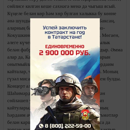
сөйлисе килгән кеше сәхнәгә менә дә чыгыш ясый.
Күңеле белән көр һәм хөр булган халыкка бу көнне
әнә шундый иркен мөмкинлек тудырылды. Баксаң,
аларның байтагы Питрәч районының Ленино-
Кокушкино авылында яши, хезмәт итә икән. Мөгаен,
әлеге күчеш, үз заманынында биредә кошчылык
белән фабрикасы ачылу белән бәйле булгандыр. Әмма
алар да, Казанда яшәүчеләр дә туган авылларын
онытмыйлар, авылда узучы бәйрәмнәргә һәрдаим
кайталар, чараларда актив катнашалар икән. Моның
гүзәл мисалын авыл Сабантуенда да күргәнем булды.
Концерт алдыннан Казанда яшәүче Нурия
Шаһимәрдәнова белән Гөлнур Наилева белән
сөйләшеп утырдык. Алар авылга гел сагынып
кайтулары, төп йорт килене Люция Галиеваның
һәрдаим ачык-йөз, тәмле сүз һәм ризык-нигъмәтләр
белән каршы алуын белдерделәр. Рәхәт булса да
торган җир, сагындыра туган җир диюләре хактыр.