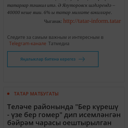
татарлар тәшкил итә. Ә Ялуторовск шәһәрендә –
40000 кеше яши. 6% ы татар милләте вәкилләре.
http://tatar-inform.tatar
Чыганак:
Следите за самым важным и интересным в
Telegram-канале
Татмедиа
Яңалыклар битенә керегез
ТАТАР МАТБУГАТЫ
Теләче районында "Бер күрешү
- үзе бер гомер" дип исемләнгән
бәйрәм чарасы оештырылган