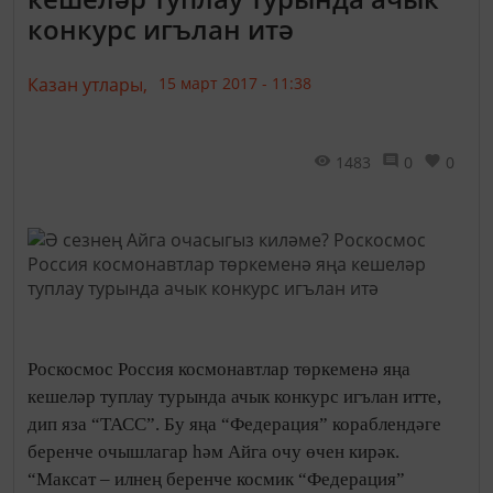
конкурс игълан итә
Казан утлары,
15 март 2017 - 11:38
1483
0
0
Роскосмос Россия космонавтлар төркеменә яңа
кешеләр туплау турында ачык конкурс игълан итте,
дип яза “ТАСС”. Бу яңа “Федерация” кораблендәге
беренче очышлагар һәм Айга очу өчен кирәк.
“Максат – илнең беренче космик “Федерация”