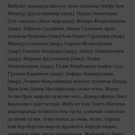
Ямбулат авылында яшәүче ирле-хатынлы Әлифә һәм
Миңнур Дәүләтшиннар (җыр), Нурия Әхмәтшина
(үзе гамунда уйнап җырлады), Венера Фәхретдинова
(җыр), Рафаэль Садыйков, Әнвәр Сәләхиев, ирле-
хатынлы Рушания (бию) һәм Рамил Гәрәевлар (җыр),
Миннур Солтанов (җыр), Сиринә Исмәгыйлева
(җыр),Тәнзилә Әскарова (җыр), Айнур Әхмәтвәлиев
(җыр), Мәрьям Дәүләтшина (бию), Лилия
Әхмәтвәлиева (җыр), Галия Минһаҗева (нәфис сүз),
Гүзәлия Кәримова (җыр), Әлфирә Кәримуллина
(җыр), Ленино-Кокушкинода яшәүче туганнар Илдар,
Ирек һәм Дамир Насыйровлар сәхнә тотты. Илдар
белән Ирек җырлап күңелне ачса, Дамир әфәнде биеп
йөрәкләргә дәрт өстәде. Ямбулат һәм Тәмте-Мәтәскә
авылларында хезмәттә генә түгел, үзешчән сәнгатьтә
дә актив халык. Алар монда да ачык, ихлас, тырыш
һәм бер-берсенә карата ярдәмчел. Биредә оялып,
тартынып тору дигән төшенчә юк. Җырлыйсы, биисе,