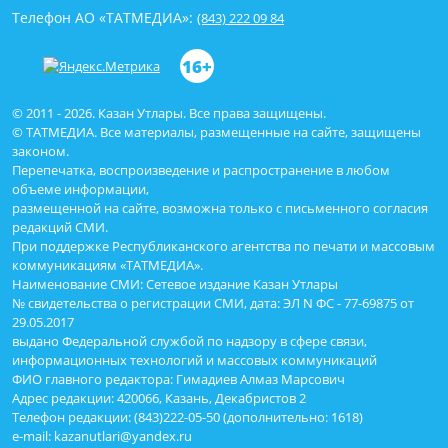
Телефон АО «ТАТМЕДИА»:
(843) 222 09 84
16+
© 2011 - 2026. Казан Утлары. Все права защищены.
© ТАТМЕДИА. Все материалы, размещенные на сайте, защищены
законом.
Перепечатка, воспроизведение и распространение в любом
объеме информации,
размещенной на сайте, возможна только с письменного согласия
редакций СМИ.
При поддержке Республиканского агентства по печати и массовым
коммуникациям «ТАТМЕДИА».
Наименование СМИ: Сетевое издание Казан Утлары
№ свидетельства о регистрации СМИ, дата: ЭЛ N ФС - 77-69875 от
29.05.2017
выдано Федеральной службой по надзору в сфере связи,
информационных технологий и массовых коммуникаций
ФИО главного редактора: Гимадиев Алмаз Марсович
Адрес редакции: 420066, Казань, Декабристов 2
Телефон редакции: (843)222-05-50 (дополнительно: 1618)
e-mail: kazanutlari@yandex.ru