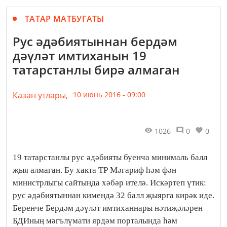
ТАТАР МАТБУГАТЫ
Рус әдәбиятыннан бердәм
дәүләт имтиханын 19
татарстанлы бирә алмаган
Казан утлары,
10 июнь 2016 - 09:00
1026
0
0
19 татарстанлы рус әдәбияты буенча минималь балл
җыя алмаган. Бу хакта ТР Мәгариф һәм фән
министрлыгы сайтында хәбәр ителә. Искәртеп үтик:
рус әдәбиятыннан кимендә 32 балл җыярга кирәк иде.
Беренче Бердәм дәүләт имтиханнары нәтиҗәләрен
БДИның мәгълүмати ярдәм порталында һәм