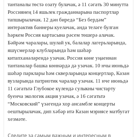
тантаналы төстә озату булачак, ә 11 сәгать 30 минутта
Россиянең 14 яшьлек гражданнарына паспортлар
тапшырылачак. 12 дән биредә “Без бердәм”
интерактив баннеры куелачак, анда теләге булган
һәркем Россия картасына рәсем төшерә алачак.
Бәйрәм чаралары, шулай ук, балалар лагерьларында,
яшүсмерләр клубларында һәм шәһәр
китапханәләрендә узачак. Россия көне уңаеннан
тантаналар башка көннәрдә дә узачак. 10 нчы июньдә
шәһәр парклары һәм скверларында концертлар, Казан
вузларында патриотик чаралар узачак. 11 нче июньдә
11 сәгатьтә Глубокое күлендә сулыкны чистарту
буенча экологик акция узачак, ә 16 сәгатьтә
“Московский” үзәгендә хор ансамбле концерты
оештырылачак, дип хәбәр итә Казан мэриясе матбугат
хезмәте.
Следите за самым важным и интересным в