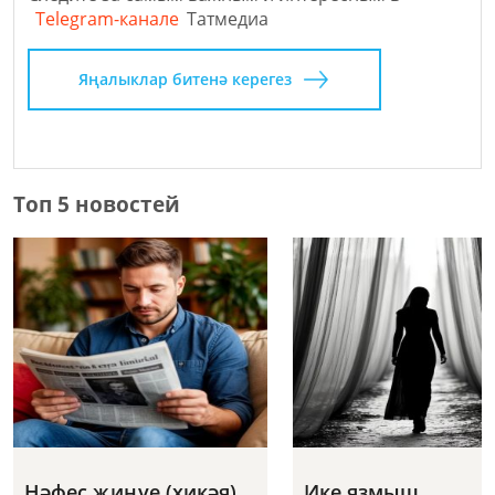
Telegram-канале
Татмедиа
Яңалыклар битенә керегез
Топ 5 новостей
Нәфес җиңүе (хикәя)
Ике язмыш