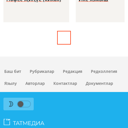
Баш бит
Рубрикалар
Редакция
Редколлегия
Язылу
Авторлар
Контактлар
Документлар