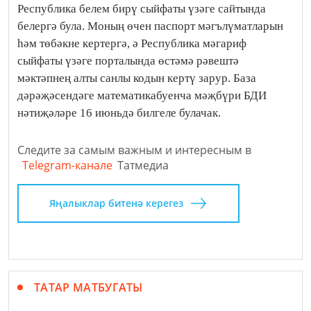
Республика белем бирү сыйфаты үзәге сайтында
белергә була. Моның өчен паспорт мәгълүматларын
һәм төбәкне кертергә, ә Республика мәгариф
сыйфаты үзәге порталында өстәмә рәвештә
мәктәпнең алты санлы кодын кертү зарур. База
дәрәҗәсендәге математикабуенча мәҗбүри БДИ
нәтиҗәләре 16 июньдә билгеле булачак.
Следите за самым важным и интересным в
Telegram-канале
Татмедиа
Яңалыклар битенә керегез
ТАТАР МАТБУГАТЫ