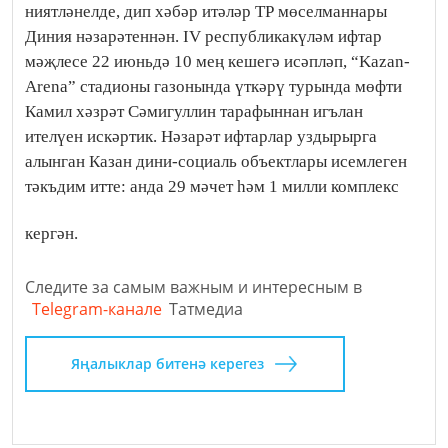
ниятләнелде, дип хәбәр итәләр ТР мөселманнары
Диния нәзарәтеннән. IV республикакүләм ифтар
мәҗлесе 22 июньдә 10 мең кешегә исәпләп, “Kazan-
Arena” стадионы газонында үткәрү турында мөфти
Камил хәзрәт Сәмигуллин тарафыннан игълан
ителүен искәртик. Нәзарәт ифтарлар уздырырга
алынган Казан дини-социаль объектлары исемлеген
тәкъдим итте: анда 29 мәчет һәм 1 милли комплекс
кергән.
Следите за самым важным и интересным в
Telegram-канале
Татмедиа
Яңалыклар битенә керегез