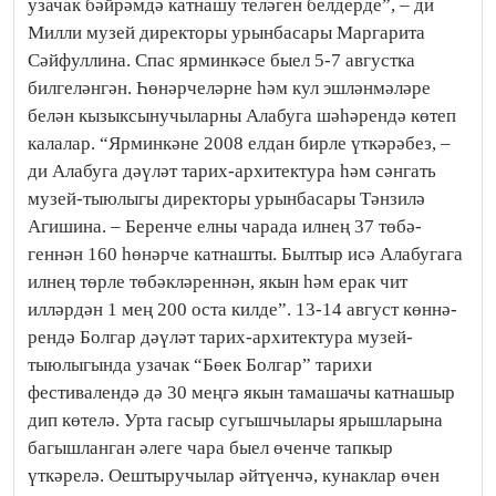
узачак бәй­рәмдә катнашу телә­ген белдерде”, – ди
Милли музей директоры урынбасары Маргарита
Сәйфуллина. Спас ярминкәсе быел 5-7 августка
билгеләнгән. Һөнәр­че­ләрне һәм кул эш­лән­мә­лә­ре
белән кызыксынучыларны Алабуга шә­һә­рендә кө­теп
калалар. “Яр­мин­кәне 2008 елдан бирле үткәрәбез, –
ди Алабуга дәү­ләт тарих-ар­хитек­тура һәм сәнгать
му­зей-тыюлыгы директоры урын­басары Тән­зилә
Агишина. – Беренче елны чарада ил­нең 37 тө­бә­
геннән 160 һө­нәрче катнашты. Былтыр исә Алабугага
илнең төрле төбәк­лә­рен­нән, якын һәм ерак чит
илләрдән 1 мең 200 оста килде”. 13-14 август көннә­
рендә Болгар дәүләт тарих-ар­хи­тектура музей-
тыюлы­гында узачак “Бөек Болгар” тарихи
фестивалендә дә 30 меңгә якын тамашачы катнашыр
дип көтелә. Урта гасыр сугышчылары ярышларына
ба­гышланган әлеге чара быел өченче тапкыр
үткәрелә. Оештыручылар әйтүенчә, кунаклар өчен