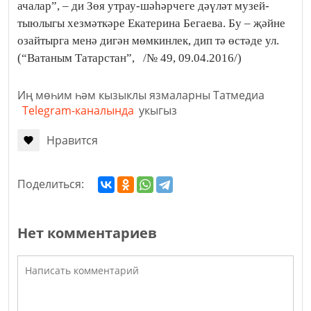
ачалар”, – ди Зөя утрау-шәһәр­чеге дәүләт му­зей-
тыюлыгы хезмәткәре Екатерина Бегаева. Бу – җәйне
озайтырга менә дигән мөмкинлек, дип тә өстәде ул.
(“Ватаным Татарстан”, /№ 49, 09.04.2016/)
Иң мөһим һәм кызыклы язмаларны Татмедиа
Telegram-каналында
укыгыз
Нравится
Поделиться:
Нет комментариев