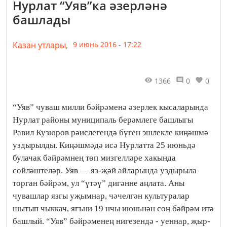
Нурлат “Уяв”ка әзерләнә
башлады
Казан утлары,
9 июнь 2016 - 17:22
1366
0
0
“Уяв” чуваш милли бәйрәменә әзерлек кысаларында
Нурлат районы муниципаль берәмлеге башлыгы
Равил Кузюров рәислегендә бүген эшлекле киңәшмә
уздырылды. Киңәшмәдә исә Нурлатта 25 июньдә
булачак бәйрәмнең төп мизгелләре хакында
сөйләштеләр. Уяв — яз-җәй айларында уздырыла
торган бәйрәм, ул “үтәү” дигәнне аңлата. Аны
чувашлар язгы уҗымнар, чәчелгән культуралар
шытып чыккач, ягъни 19 нчы июньнән соң бәйрәм итә
башлый. “Уяв” бәйрәменең нигезендә - уеннар, җыр-