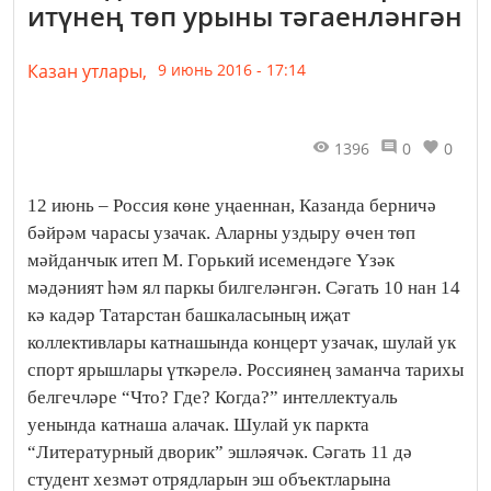
итүнең төп урыны тәгаенләнгән
Казан утлары,
9 июнь 2016 - 17:14
1396
0
0
12 июнь – Россия көне уңаеннан, Казанда берничә
бәйрәм чарасы узачак. Аларны уздыру өчен төп
мәйданчык итеп М. Горький исемендәге Үзәк
мәдәният һәм ял паркы билгеләнгән. Сәгать 10 нан 14
кә кадәр Татарстан башкаласының иҗат
коллективлары катнашында концерт узачак, шулай ук
спорт ярышлары үткәрелә. Россиянең заманча тарихы
белгечләре “Что? Где? Когда?” интеллектуаль
уенында катнаша алачак. Шулай ук паркта
“Литературный дворик” эшләячәк. Сәгать 11 дә
студент хезмәт отрядларын эш объектларына