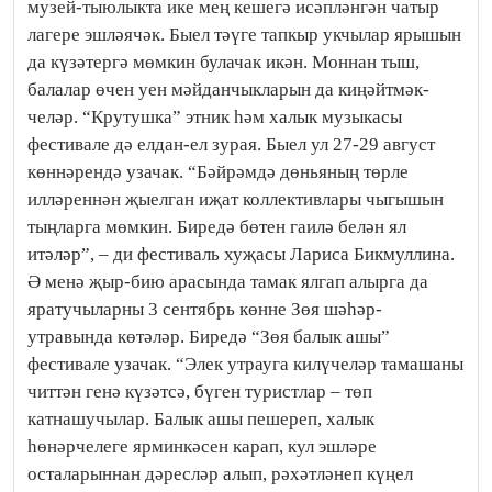
музей-тыю­лык­та ике мең кешегә исәпләнгән чатыр
лагере эшләячәк. Быел тәүге тапкыр укчылар ярышын
да күзәтергә мөм­кин булачак икән. Моннан тыш,
балалар өчен уен мәй­дан­чык­ларын да киңәйтмәк­
челәр. “Крутушка” этник һәм халык музыкасы
фестивале дә елдан-ел зурая. Быел ул 27-29 август
көннәрендә узачак. “Бәйрәмдә дөнья­ның төрле
илләреннән җыелган иҗат коллективлары чыгышын
тыңларга мөмкин. Биредә бөтен гаилә белән ял
итәләр”, – ди фестиваль хуҗасы Лариса Бикмуллина.
Ә менә җыр-бию арасында тамак ялгап алырга да
яратучыларны 3 сентябрь көнне Зөя шәһәр-
утравында көтә­ләр. Биредә “Зөя балык ашы”
фестивале узачак. “Элек утрауга килү­челәр тамашаны
читтән генә күзәтсә, бүген туристлар – төп
катнашучылар. Балык ашы пешереп, халык
һөнәрчелеге яр­минкәсен карап, кул эшләре
осталарыннан дәресләр алып, рәхәт­ләнеп күңел