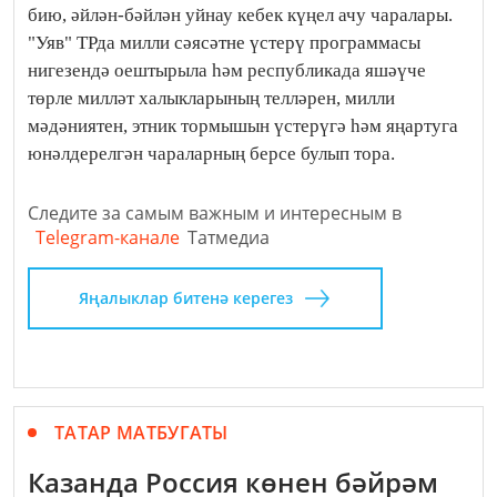
бию, әйлән-бәйлән уйнау кебек күңел ачу чаралары.
"Уяв" ТРда милли сәясәтне үстерү программасы
нигезендә оештырыла һәм республикада яшәүче
төрле милләт халыкларының телләрен, милли
мәдәниятен, этник тормышын үстерүгә һәм яңартуга
юнәлдерелгән чараларның берсе булып тора.
Следите за самым важным и интересным в
Telegram-канале
Татмедиа
Яңалыклар битенә керегез
ТАТАР МАТБУГАТЫ
Казанда Россия көнен бәйрәм