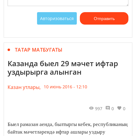
Авторизоваться
Отправить
ТАТАР МАТБУГАТЫ
Казанда быел 29 мәчет ифтар
уздырырга алынган
Казан утлары,
10 июнь 2016 - 12:10
997
0
0
Быел рамазан аенда, былтыргы кебек, республиканың
байтак мәчетләрендә ифтар ашлары уздыру