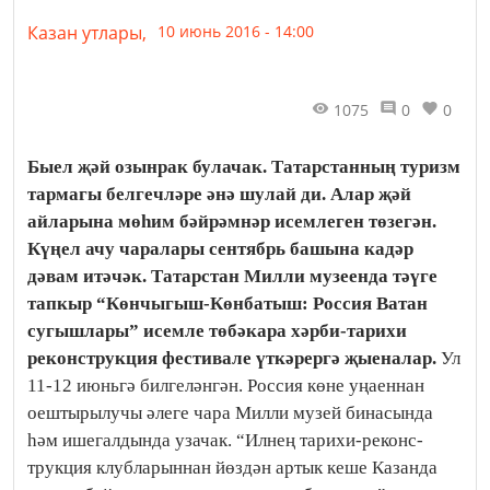
Казан утлары,
10 июнь 2016 - 14:00
1075
0
0
Быел җәй озынрак булачак. Татарстанның туризм
тармагы белгеч­ләре әнә шулай ди. Алар җәй
айларына мөһим бәйрәмнәр исемлеген төзегән.
Күңел ачу чаралары сентябрь башына кадәр
дәвам итәчәк. Татарстан Милли музеенда тәүге
тапкыр “Көнчы­гыш-Көнбатыш: Россия Ватан
сугышлары” исемле төбәкара хәрби-тарихи
реконструкция фестивале үт­кә­рергә җые­налар.
Ул
11-12 июньгә билгеләнгән. Россия көне уңаеннан
оештырылучы әле­ге чара Милли музей бинасында
һәм ишегалдында узачак. “Ил­нең тарихи-реконс­
трукция клубларыннан йөз­дән артык кеше Казанда