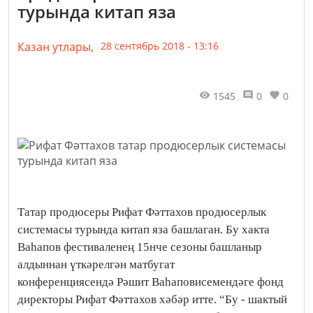
турында китап яза
Казан утлары,
28 сентябрь 2018 - 13:16
1545
0
0
Татар продюсеры Рифат Фәттахов продюсерлык
системасы турында китап яза башлаган. Бу хакта
Ваһапов фестиваленең 15нче сезоны башланыр
алдыннан үткәрелгән матбугат
конференциясендә Рәшит Ваһаповисемендәге фонд
директоры Рифат Фәттахов хәбәр итте. “Бу - шактый