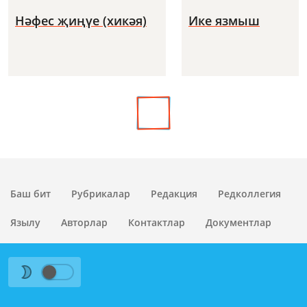
Нәфес җиңүе (хикәя)
Ике язмыш
Баш бит
Рубрикалар
Редакция
Редколлегия
Язылу
Авторлар
Контактлар
Документлар