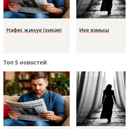
Нәфес җиңүе (хикәя)
Ике язмыш
Топ 5 новостей