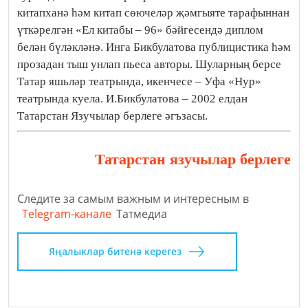
китапханә һәм китап сөючеләр җәмгыяте тарафыннан
үткәрелгән «Ел китабы – 96» бәйгесендә диплом
белән бүләкләнә. Инга Бикбулатова публицистика һәм
прозадан тыш унлап пьеса авторы. Шуларның берсе
Татар яшьләр театрында, икенчесе – Уфа «Нур»
театрында куела. И.Бикбулатова – 2002 елдан
Татарстан Язучылар берлеге әгъзасы.
Татарстан язучылар берлеге
Следите за самым важным и интересным в
Telegram-канале
Татмедиа
Яңалыклар битенә керегез