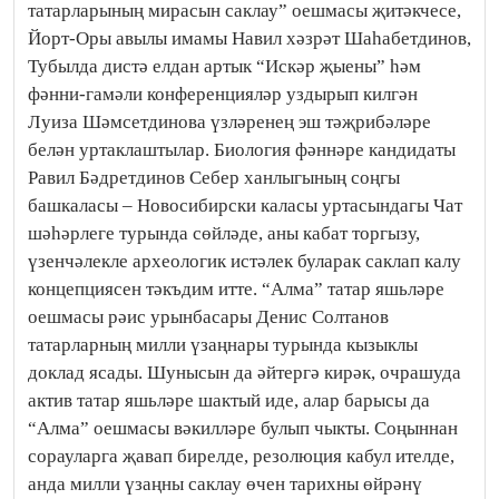
татарларының мирасын саклау” оешмасы җитәкчесе,
Йорт-Оры авылы имамы Навил хәзрәт Шаһабетдинов,
Тубылда дистә елдан артык “Искәр җыены” һәм
фәнни-гамәли конференцияләр уздырып килгән
Луиза Шәмсетдинова үзләренең эш тәҗрибәләре
белән уртаклаштылар. Биология фәннәре кандидаты
Равил Бәдретдинов Себер ханлыгының соңгы
башкаласы – Новосибирски каласы уртасындагы Чат
шәһәрлеге турында сөйләде, аны кабат торгызу,
үзенчәлекле археологик истәлек буларак саклап калу
концепциясен тәкъдим итте. “Алма” татар яшьләре
оешмасы рәис урынбасары Денис Солтанов
татарларның милли үзаңнары турында кызыклы
доклад ясады. Шунысын да әйтергә кирәк, очрашуда
актив татар яшьләре шактый иде, алар барысы да
“Алма” оешмасы вәкилләре булып чыкты. Соңыннан
сорауларга җавап бирелде, резолюция кабул ителде,
анда милли үзаңны саклау өчен тарихны өйрәнү