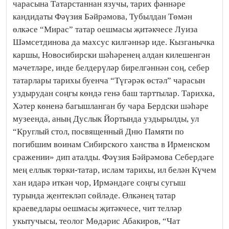
чарасына Татарстаннан язучы, тарих фәннәре
кандидаты Фәүзия Бәйрәмова, Тубылдан Төмән
өлкәсе “Мирас” татар оешмасы җитәкчесе Луиза
Шәмсетдинова да махсус килгәннәр иде. Кызганычка
каршы, Новосибирски шәһәренең алдан килешенгән
мәчетләре, инде белдерүләр бирелгәннән соң, себер
татарлары тарихы буенча “Түгәрәк өстәл” чарасын
уздырудан соңгы көндә генә баш тарттылар. Тарихка,
Хәтер көненә багышланган бу чара Бердски шәһәре
музеенда, аның Дуслык Йортында уздырылды, ул
“Круглый стол, посвященный Дню Памяти по
погибшим воинам Сибирского ханства в Ирменском
сражении» дип аталды. Фәүзия Бәйрәмова Себердәге
мең еллык төрки-татар, ислам тарихы, ил белән Күчем
хан идарә иткән чор, Ирмәндәге соңгы сугыш
турында җентекләп сөйләде. Өлкәнең татар
краеведлары оешмасы җитәкчесе, чит телләр
укытучысы, теолог Мөдәрис Абакиров, “Чат