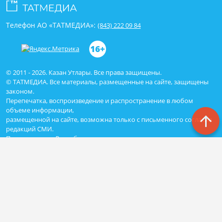
Телефон АО «ТАТМЕДИА»:
(843) 222 09 84
16+
© 2011 - 2026. Казан Утлары. Все права защищены.
© ТАТМЕДИА. Все материалы, размещенные на сайте, защищены
законом.
Перепечатка, воспроизведение и распространение в любом
объеме информации,
размещенной на сайте, возможна только с письменного согласия
редакций СМИ.
При поддержке Республиканского агентства по печати и массовым
коммуникациям «ТАТМЕДИА».
Наименование СМИ: Сетевое издание Казан Утлары
№ свидетельства о регистрации СМИ, дата: ЭЛ N ФС - 77-69875 от
29.05.2017
выдано Федеральной службой по надзору в сфере связи,
информационных технологий и массовых коммуникаций
ФИО главного редактора: Гимадиев Алмаз Марсович
Адрес редакции: 420066, Казань, Декабристов 2