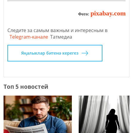
pixabay.com
Фото:
Следите за самым важным и интересным в
Telegram-канале
Татмедиа
Яңалыклар битенә керегез
Топ 5 новостей