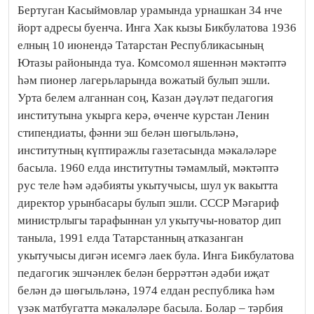
Бертуган Касыймовлар урамында урнашкан 34 нче
йорт адресы буенча. Инга Хак кызы Бикбулатова 1936
елның 10 июнендә Татарстан Республикасының
Ютазы районында туа. Комсомол яшеннән мәктәптә
һәм пионер лагерьларында вожатый булып эшли.
Урта белем алганнан соң, Казан дәүләт педагогия
институтына укырга керә, өченче курстан Ленин
стипендиаты, фәнни эш белән шөгыльләнә,
институтның күптиражлы газетасында мәкаләләре
басыла. 1960 елда институтны тәмамлый, мәктәптә
рус теле һәм әдәбияты укытучысы, шул ук вакытта
директор урынбасары булып эшли. СССР Мәгариф
министрлыгы тарафыннан ул укытучы-новатор дип
таныла, 1991 елда Татарстанның атказанган
укытучысы дигән исемгә лаек була. Инга Бикбулатова
педагогик эшчәнлек белән беррәттән әдәби иҗат
белән дә шөгыльләнә, 1974 елдан республика һәм
үзәк матбугатта мәкаләләре басыла. Болар – тәрбия