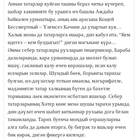
Аннан татарлар куйган ташны бераз читкә күчереп,
шәһәр хакимияте бу урынга өч башлы Аждаһа
һәйкәлен урнаштыра, аның аяк арасына Кощей
Бессмертный – Үлемсез Кәчине дә утыртып куя…
Халык моны да татарларга ишарә, дип кабул итә, “Кем
идегез – кем булдыгыз!” дигән мәгънәне күрә…
Әмма себер татарлары рухларын төшермиләр, Бараба
далаларында, кара урманнарда да милләт булып
яшәү, сакланып калу өчен көрәшәләр, исән калу
юлларын эзлиләр. Шундый бөек, борынгы тарихы
булган, ил-дәүләтләр тоткан иманлы, мәгърифәтле,
мәдәниятле татар халкының бүген дә бәхетле
тормышка лаек икәнлеген исбатлап яшиләр. Себер
татарларының Хәтер көне менә шушы тарихи урында,
дин-дәүләт өчен шәһит киткәннәр рухына дога белән
тәмамланды. Тарих буенча мондый очрашуларны
алга таба да дәвам итәргә, бу бигрәк тә яшьләр өчен
бик кирәк, дигән фикергә киленде.