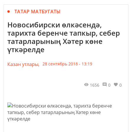
ТАТАР МАТБУГАТЫ
Новосибирски өлкәсендә,
тарихта беренче тапкыр, себер
татарларының Хәтер көне
үткәрелде
Казан утлары,
28 сентябрь 2018 - 13:19
1656
0
0