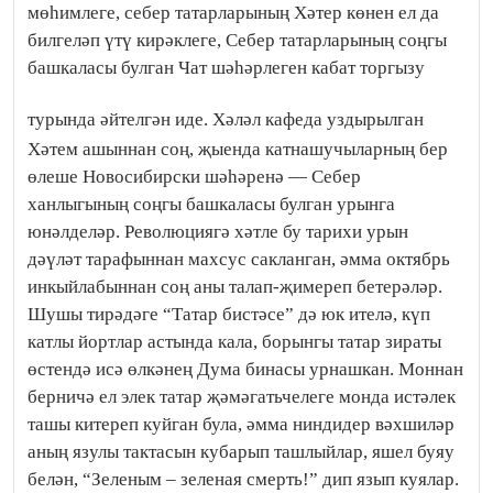
мөһимлеге, себер татарларының Хәтер көнен ел да
билгеләп үтү кирәклеге, Себер татарларының соңгы
башкаласы булган Чат шәһәрлеген кабат торгызу
турында әйтелгән иде.
Хәләл кафеда уздырылган
Хәтем ашыннан соң, җыенда катнашучыларның бер
өлеше Новосибирски шәһәренә — Себер
ханлыгының соңгы башкаласы булган урынга
юнәлделәр. Революциягә хәтле бу тарихи урын
дәүләт тарафыннан махсус сакланган, әмма октябрь
инкыйлабыннан соң аны талап-җимереп бетерәләр.
Шушы тирәдәге “Татар бистәсе” дә юк ителә, күп
катлы йортлар астында кала, борынгы татар зираты
өстендә исә өлкәнең Дума бинасы урнашкан. Моннан
берничә ел элек татар җәмәгатьчелеге монда истәлек
ташы китереп куйган була, әмма ниндидер вәхшиләр
аның язулы тактасын кубарып ташлыйлар, яшел буяу
белән, “Зеленым – зеленая смерть!” дип язып куялар.