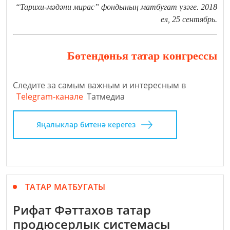
“Тарихи-мәдәни мирас” фондының матбугат үзәге.
2018
ел, 25 сентябрь.
Бөтендөнья татар конгрессы
Следите за самым важным и интересным в
Telegram-канале
Татмедиа
Яңалыклар битенә керегез
ТАТАР МАТБУГАТЫ
Рифат Фәттахов татар
продюсерлык системасы