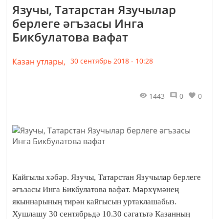
Язучы, Татарстан Язучылар
берлеге әгъзасы Инга
Бикбулатова вафат
Казан утлары,
30 сентябрь 2018 - 10:28
1443
0
0
Кайгылы хәбәр. Язучы, Татарстан Язучылар берлеге
әгъзасы Инга Бикбулатова вафат. Мәрхүмәнең
якыннарының тирән кайгысын уртаклашабыз.
Хушлашу 30 сентябрьдә 10.30 сәгатьтә Казанның