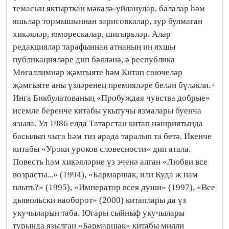
темасын яктырткан мәкалә-уйланулар, балалар һәм
яшьләр тормышыннан зарисовкалар, зур булмаган
хикәяләр, юморескалар, шигырьләр. Алар
редакцияләр тарафыннан атнаның иң яхшы
публикацияләре дип бәяләнә, ә республика
Мөгаллимнәр җәмгыяте һәм Китап сөючеләр
җәмгыяте аны үзләренең премияләре белән бүләкли.+
Инга Бикбулатованың «Пробуждая чувства добрые»
исемле беренче китабы укытучы язмалары буенча
языла. Ул 1986 елда Татарстан китап нәшриятында
басылып чыга һәм тиз арада таралып та бетә. Икенче
китабы «Уроки уроков словесности» дип атала.
Повесть һәм хикәяләрне үз эченә алган «Любви все
возрасты...» (1994), «Бармаршак, или Куда ж нам
плыть?» (1995), «Император всея души» (1997), «Все
дьявольски наоборот» (2000) китаплары да үз
укучыларын таба. Югары сыйныф укучылары
турында язылган «Бармаршак» китабы милли