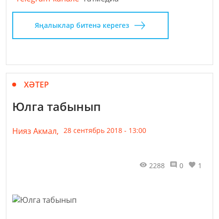
Яңалыклар битенә керегез
ХӘТЕР
Юлга табынып
Нияз Акмал,
28 сентябрь 2018 - 13:00
2288
0
1