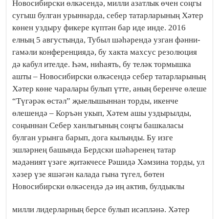
Новосибирски өлкәсендә, милли азатлык өчен соңгы
сугыш булган урыннарда, себер татарларының Хәтер
көнен уздыру фикере күптән бар иде инде. 2016
елның 5 августында, Тубыл шәһәрендә узган фәнни-
гамәли конференциядә, бу хакта махсус резолюция
дә кабул ителде. Һәм, ниһаять, бу теләк тормышка
ашты – Новосибирски өлкәсендә себер татарларының
Хәтер көне чаралары булып үтте, аның беренче өлеше
“Түгәрәк өстәл” җыелышыннан торды, икенче
өлешендә – Коръән укып, Хәтем ашы уздырылды,
соңыннан Себер ханлыгының соңгы башкаласы
булган урынга барып, дога кылынды. Бу изге
эшләрнең башында Бердски шәһәренең татар
мәдәният үзәге җитәкчесе Рәшидә Хәмзина торды, ул
хәзер үзе яшәгән калада гына түгел, бөтен
Новосибирски өлкәсендә дә иң актив, булдыклы
милли лидерларның берсе булып исәпләнә.
Хәтер