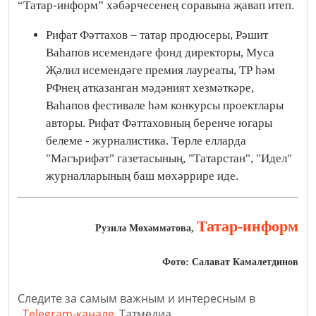
“Татар-информ” хәбәрчесенең соравына җавап итеп.
Рифат Фәттахов – татар продюсеры, Рәшит
Ваһапов исемендәге фонд директоры, Муса
Җәлил исемендәге премия лауреаты, ТР һәм
РФнең атказанган мәдәният хезмәткәре,
Ваһапов фестивале һәм конкурсы проектлары
авторы. Рифат Фәттаховның беренче югары
белеме - журналистика. Төрле елларда
"Мәгърифәт" газетасының, "Татарстан", "Идел"
журналларының баш мөхәррире иде.
Татар-информ
Рузилә Мөхәммәтова,
Фото: Салават Камалетдинов
Следите за самым важным и интересным в
Telegram-канале
Татмедиа