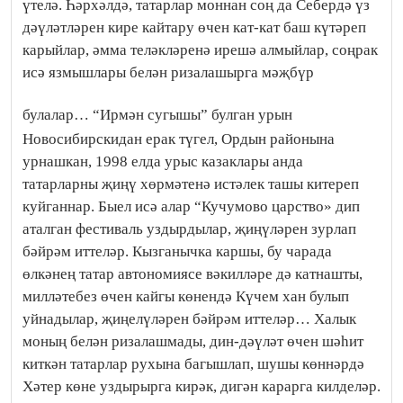
үтелә. Һәрхәлдә, татарлар моннан соң да Себердә үз
дәүләтләрен кире кайтару өчен кат-кат баш күтәреп
карыйлар, әмма теләкләренә ирешә алмыйлар, соңрак
исә язмышлары белән ризалашырга мәҗбүр
булалар…
“Ирмән сугышы” булган урын
Новосибирскидан ерак түгел, Ордын районына
урнашкан, 1998 елда урыс казаклары анда
татарларны җиңү хөрмәтенә истәлек ташы китереп
куйганнар. Быел исә алар “Кучумово царство» дип
аталган фестиваль уздырдылар, җиңүләрен зурлап
бәйрәм иттеләр. Кызганычка каршы, бу чарада
өлкәнең татар автономиясе вәкилләре дә катнашты,
милләтебез өчен кайгы көнендә Күчем хан булып
уйнадылар, җиңелүләрен бәйрәм иттеләр… Халык
моның белән ризалашмады, дин-дәүләт өчен шәһит
киткән татарлар рухына багышлап, шушы көннәрдә
Хәтер көне уздырырга кирәк, дигән карарга килделәр.