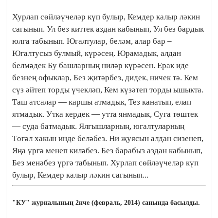
Хурлап сөйләүчеләр күп булыр, Кемдер калыр ләкин
сагынып. Ул без киттек аздан кабынып, Ул без бардык
юлга табынып.
Югалтулар, беләм, алар бар –
Югалтусыз булмый, күрәсең. Юрамадык, алдан
белмәдек Бу башларның ниләр күрәсен. Ерак иде
безнең офыклар, Без җитәрбез, дидек, ничек тә. Кем
сүз әйтеп торды үчекләп, Кем күзәтеп торды ышыкта.
Таш атсалар — каршы атмадык, Тез канатып, елап
ятмадык. Утка кердек — утта янмадык, Суга төштек
— суда батмадык. Ялгышларның, югалтуларның
Төгәл хакын инде беләбез. Ни җуясын алдан сизенеп,
Яңа үргә менеп киләбез. Без барабыз аздан кабынып,
Без менәбез үргә табынып. Хурлап сөйләүчеләр күп
булыр, Кемдер калыр ләкин сагынып...
"КУ" журналының 2нче (февраль, 2014) санында басылды.