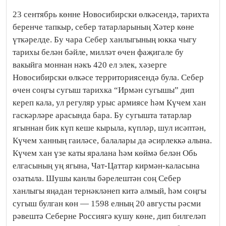
23 сентябрь көнне Новосибирски өлкәсендә, тарихта
беренче тапкыр, себер татарларының Хәтер көне
үткәрелде. Бу чара Себер ханлыгының юкка чыгу
тарихы белән бәйле, милләт өчен фаҗигале бу
вакыйга моннан нәкъ 420 ел элек, хәзерге
Новосибирски өлкәсе территориясендә була. Себер
өчен соңгы сугыш тарихка “Ирмән сугышы” дип
кереп кала, ул регуляр урыс армиясе һәм Күчем хан
гаскәрләре арасында бара. Бу сугышта татарлар
ягыннан бик күп кеше кырыла, күпләр, шул исәптән,
Күчем ханның гаиләсе, балалары да әсирлеккә алына.
Күчем хан үзе каты яралана һәм көймә белән Обь
елгасының уң ягына, Чат-Цаттар кирмән-каласына
озатыла. Шушы канлы бәрелештән соң Себер
ханлыгы яңадан тернәкләнеп китә алмый, һәм соңгы
сугыш булган көн — 1598 елның 20 августы рәсми
рәвештә Себерне Россиягә кушу көне, дип билгеләп