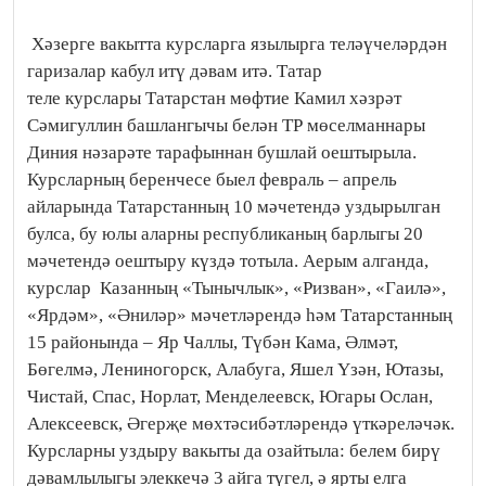
Хәзерге вакытта курсларга язылырга теләүчеләрдән
гаризалар кабул итү дәвам итә. Татар
теле курслары Татарстан мөфтие Камил хәзрәт
Сәмигуллин башлангычы белән ТР мөселманнары
Диния нәзарәте тарафыннан бушлай оештырыла.
Курсларның беренчесе быел февраль – апрель
айларында Татарстанның 10 мәчетендә уздырылган
булса, бу юлы аларны республиканың барлыгы 20
мәчетендә оештыру күздә тотыла. Аерым алганда,
курслар Казанның «Тынычлык», «Ризван», «Гаилә»,
«Ярдәм», «Әниләр» мәчетләрендә һәм Татарстанның
15 районында – Яр Чаллы, Түбән Кама, Әлмәт,
Бөгелмә, Лениногорск, Алабуга, Яшел Үзән, Ютазы,
Чистай, Спас, Норлат, Менделеевск, Югары Ослан,
Алексеевск, Әгерҗе мөхтәсибәтләрендә үткәреләчәк.
Курсларны уздыру вакыты да озайтыла: белем бирү
дәвамлылыгы элеккечә 3 айга түгел, ә ярты елга