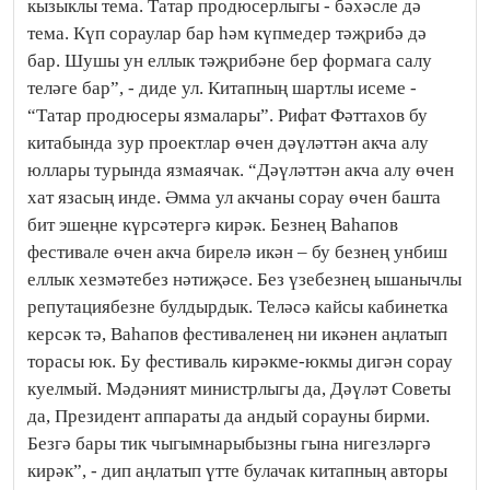
кызыклы тема. Татар продюсерлыгы - бәхәсле дә
тема. Күп сораулар бар һәм күпмедер тәҗрибә дә
бар. Шушы ун еллык тәҗрибәне бер формага салу
теләге бар”, - диде ул. Китапның шартлы исеме -
“Татар продюсеры язмалары”. Рифат Фәттахов бу
китабында зур проектлар өчен дәүләттән акча алу
юллары турында язмаячак. “Дәүләттән акча алу өчен
хат язасың инде. Әмма ул акчаны сорау өчен башта
бит эшеңне күрсәтергә кирәк. Безнең Ваһапов
фестивале өчен акча бирелә икән – бу безнең унбиш
еллык хезмәтебез нәтиҗәсе. Без үзебезнең ышанычлы
репутациябезне булдырдык. Теләсә кайсы кабинетка
керсәк тә, Ваһапов фестиваленең ни икәнен аңлатып
торасы юк. Бу фестиваль кирәкме-юкмы дигән сорау
куелмый. Мәдәният министрлыгы да, Дәүләт Советы
да, Президент аппараты да андый сорауны бирми.
Безгә бары тик чыгымнарыбызны гына нигезләргә
кирәк”, - дип аңлатып үтте булачак китапның авторы