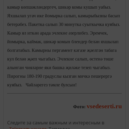
камыр көпшәкләндергеч, шикәр комы кушып уабыз.
Яхшылап угач ике йомырка салып, камырыбызны басып
бетерәбез. Пакетка салып 30 минутка суыткычка куябыз.
Камыр ял иткән арада эчлекне әзерлибез. Эремчек,
йомырка, каймак, шикәр комын блендер белән яхшылап
болгатабыз. Камырны пергамент кәгазе җәелгән табага
кул белән җәеп чыгабыз. Эчлекне салып, өстенә төше
алынган чияләрне яки башка җиләке тезеп чыгабыз.
Пирогны 180-190 градуслы кызган мичкә пешерергә
куябыз. Чәйләрегез тәмле булсын!
vsedeserti.ru
Фото:
Следите за самым важным и интересным в