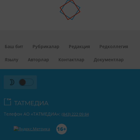
Баш бит
Рубрикалар
Редакция
Редколлегия
Язылу
Авторлар
Контактлар
Документлар
Телефон АО «ТАТМЕДИА»:
(843) 222 09 84
16+