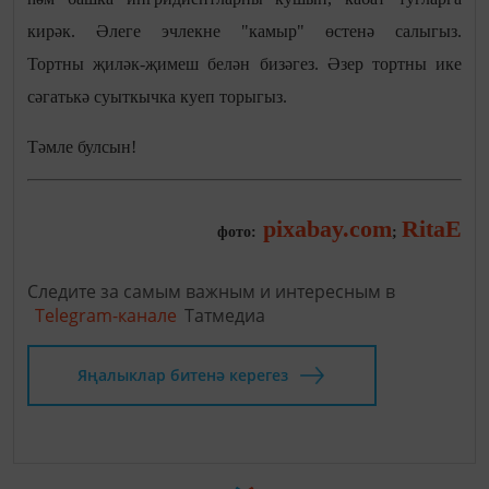
кирәк. Әлеге эчлекне "камыр" өстенә салыгыз.
Тортны җиләк-җимеш белән бизәгез. Әзер тортны ике
сәгатькә суыткычка куеп торыгыз.
Тәмле булсын!
pixabay.com
RitaE
фото:
;
Следите за самым важным и интересным в
Telegram-канале
Татмедиа
Яңалыклар битенә керегез