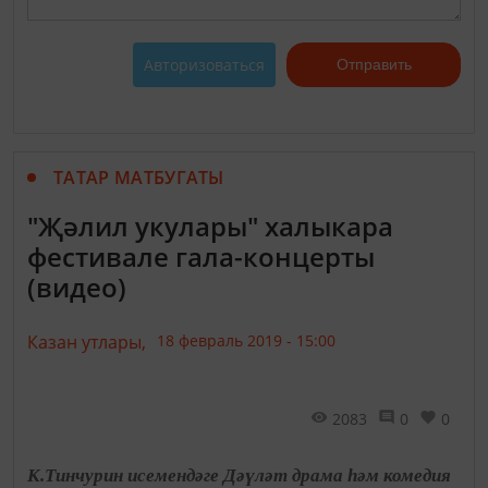
Авторизоваться
Отправить
ТАТАР МАТБУГАТЫ
"Җәлил укулары" халыкара
фестивале гала-концерты
(видео)
Казан утлары,
18 февраль 2019 - 15:00
2083
0
0
К.Тинчурин исемендәге Дәүләт драма һәм комедия