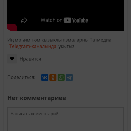
Иң мөһим һәм кызыклы язмаларны Татмедиа
Telegram-каналында
укыгыз
Нравится
Поделиться:
Нет комментариев