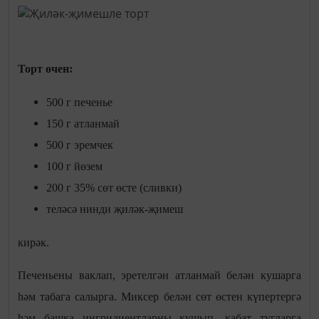
Торт өчен:
500 г печенье
150 г атланмай
500 г эремчек
100 г йөзем
200 г 35% сөт өсте (сливки)
теләсә нинди җиләк-җимеш
кирәк.
Печеньены ваклап, эретелгән атланмай белән кушарга
һәм табага салырга. Миксер белән сөт өстен күпертергә
һәм башка ингридиентларны кушып, кабат тугларга