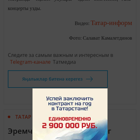
концерты узды.
Татар-информ
Видео:
Фото: Салават Камалетдинов
Следите за самым важным и интересным в
Telegram-канале
Татмедиа
Яңалыклар битенә керегез
ТАТАР ХАЛЫК АШЛАРЫ
Эремчекле-җиләкле пирог