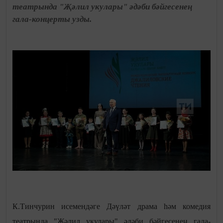
театрында "Җәлил укулары" әдәби бәйгесенең
гала-концерты узды.
К.Тинчурин исемендәге Дәүләт драма һәм комедия
театрында "Җәлил укулары" әдәби бәйгесенең гала-