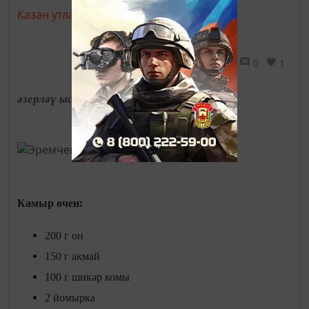
Казан утлары,
18 февраль 2019 - 11:00
2764
0
1
әзерләү ысулы
Камыр өчен:
200 г он
150 г акмай
100 г шикәр комы
2 йомырка