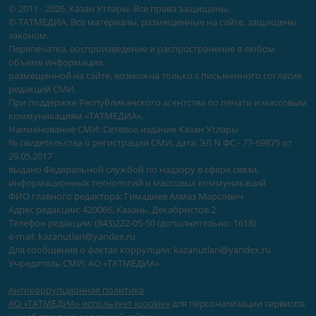
© 2011 - 2026. Казан Утлары. Все права защищены.
© ТАТМЕДИА. Все материалы, размещенные на сайте, защищены
законом.
Перепечатка, воспроизведение и распространение в любом
объеме информации,
размещенной на сайте, возможна только с письменного согласия
редакций СМИ.
При поддержке Республиканского агентства по печати и массовым
коммуникациям «ТАТМЕДИА».
Наименование СМИ: Сетевое издание Казан Утлары
№ свидетельства о регистрации СМИ, дата: ЭЛ N ФС - 77-69875 от
29.05.2017
выдано Федеральной службой по надзору в сфере связи,
информационных технологий и массовых коммуникаций
ФИО главного редактора: Гимадиев Алмаз Марсович
Адрес редакции: 420066, Казань, Декабристов 2
Телефон редакции: (843)222-05-50 (дополнительно: 1618)
e-mail: kazanutlari@yandex.ru
Для сообщения о фактах коррупции: kazanutlari@yandex.ru
Учредитель СМИ: АО «ТАТМЕДИА»
Антикоррупционная политика
АО «ТАТМЕДИА» использует «cookie»
для персонализации сервисов