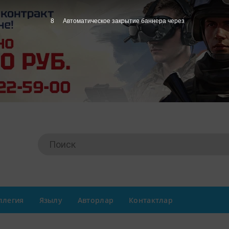
7
Автоматическое закрытие баннера через
ллегия
Язылу
Авторлар
Контактлар