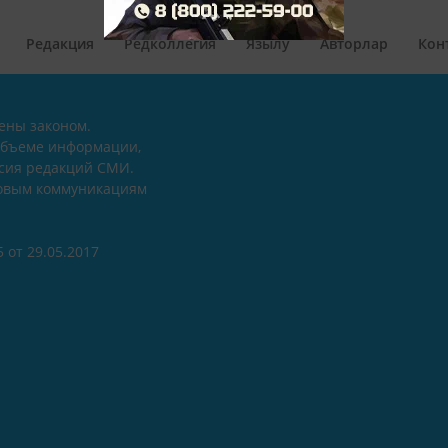
Редакция
Редколлегия
Язылу
Авторлар
Кон
ены законом.
объеме информации,
асия редакций СМИ.
совым коммуникациям
 от 29.05.2017