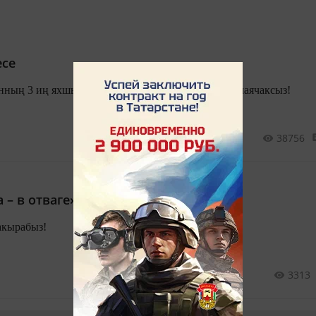
есе
санның 3 иң яхшы авторын Сез, укучыларыбыз сайлаячаксыз!
38756
– в отваге») әдәби бәйге
акырабыз!
3313