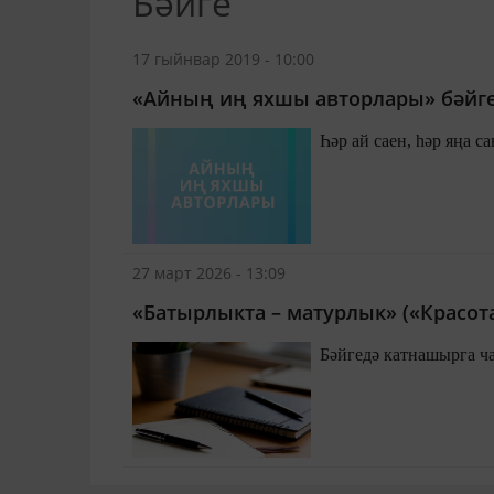
Бәйге
17 гыйнвар 2019 - 10:00
«Айның иң яхшы авторлары» бәйг
Һәр ай саен, һәр яңа 
27 март 2026 - 13:09
«Батырлыкта – матурлык» («Красота 
Бәйгедә катнашырга ч