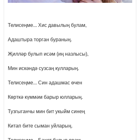
Телисеңме... Хис давылың булам,
Адаштыра торган бураның.
Җилләр булып исәм (иң назлысы),
Мин искәндә сузсаң кулларың.
Телисеңме... Син адашмас өчен
Көрткә күммәм барыр юлларың.
Тузгыганчы мин бит укыйм синең
Китап бите сыман уйларың.