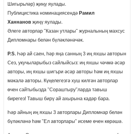
Шигырьләр) җиңү яулады.
Публицистика номинациясендә
Рамил
Ханнанов
җиңү яулады.
Әлеге авторлар "Казан утлары" журналының махсус
Дипломнары белән бүләкләнәчәк.
P.S.
Һәр ай саен, һәр яңа санның 3 иң яхшы авторын
Сез, укучыларыбыз сайлыйсыз: иң яхшы чәчмә әсәр
авторы, иң яхшы шигъри әсәр авторы һәм иң яхшы
мәкалә авторы. Күңелегезгә хуш килгән авторлар
өчен сайтыбызда "Сораштыру"ларда тавыш
бирегез! Тавыш бирү ай ахырына кадәр бара.
Һәр айның иң яхшы 3 авторлары Дипломнар белән
бүләкләнә һәм "Ел авторлары" исеме өчен көрәшә.