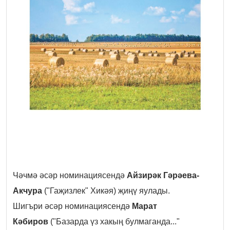
Чәчмә әсәр номинациясендә
Айзирәк Гәрәева-
Акчура
("Гаҗизлек
" Хикәя) җиңү яулады.
Шигъри әсәр номинациясендә
Марат
Кәбиров
("Базарда үз хакың булмаганда...
"