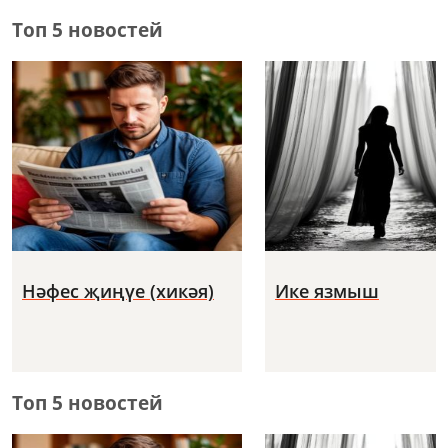
Топ 5 новостей
Нәфес җиңүе (хикәя)
Ике язмыш
Топ 5 новостей