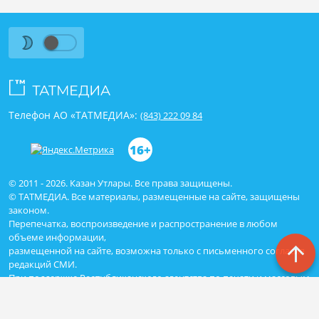
Телефон АО «ТАТМЕДИА»:
(843) 222 09 84
16+
© 2011 - 2026. Казан Утлары. Все права защищены.
© ТАТМЕДИА. Все материалы, размещенные на сайте, защищены
законом.
Перепечатка, воспроизведение и распространение в любом
объеме информации,
размещенной на сайте, возможна только с письменного согласия
редакций СМИ.
При поддержке Республиканского агентства по печати и массовым
коммуникациям «ТАТМЕДИА».
Наименование СМИ: Сетевое издание Казан Утлары
№ свидетельства о регистрации СМИ, дата: ЭЛ N ФС - 77-69875 от