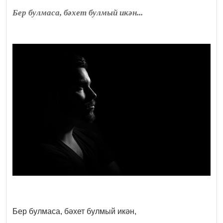
Бер булмаса, бәхет булмый икән...
Бер булмаса, бәхет булмый икән,