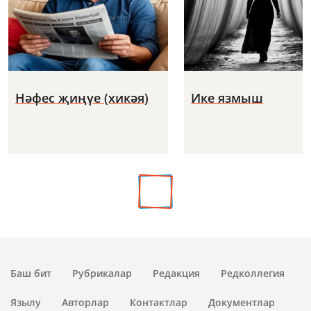
Нәфес җиңүе (хикәя)
Ике язмыш
Баш бит
Рубрикалар
Редакция
Редколлегия
Язылу
Авторлар
Контактлар
Документлар