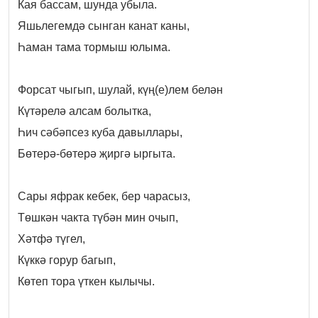
Кая бассам, шунда убыла.
Яшьлегемдә сынган канат каны,
Һаман тама тормыш юлыма.
Форсат чыгып, шулай, күң(е)лем белән
Күтәрелә алсам болытка,
Һич сәбәпсез куба давыллары,
Бөтерә-бөтерә җиргә ыргыта.
Сары яфрак кебек, бер чарасыз,
Төшкән чакта түбән мин очып,
Хәтфә түгел,
Күккә горур багып,
Көтеп тора үткен кылычы.