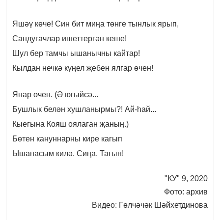
Яшәү көче! Син бит миңа төнге тынлык ярып,
Сандугачлар ишеттергән кеше!
Шул бер тамчы ышанычны кайтар!
Кылдан нечкә күңел җебен ялгар өчен!
Янар өчен. (Ə югыйсә...
Бушлык белән хушланырмы?! Ай-һай...
Кыегына Кояш оялаган җаның.)
Бөтен кануннарны кире кагып
Ышанасым килә. Сиңа. Тагын!
"КУ" 9, 2020
Фото: архив
Видео: Гөлчәчәк Шәйхетдинова