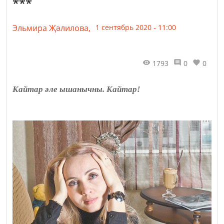
***
Эльмира Җәлилова,
1 сентябрь 2020 - 11:00
1793
0
0
Кайтар әле ышанычны. Кайтар!