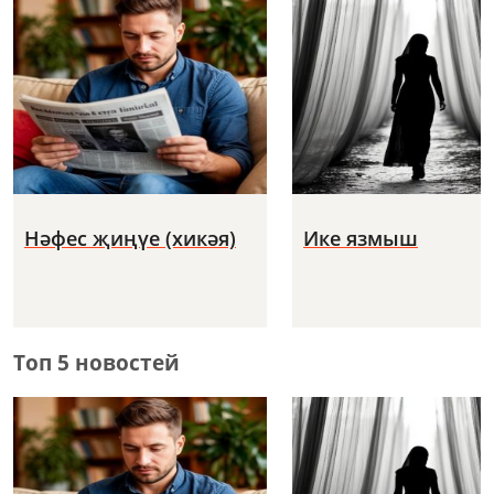
Нәфес җиңүе (хикәя)
Ике язмыш
Топ 5 новостей