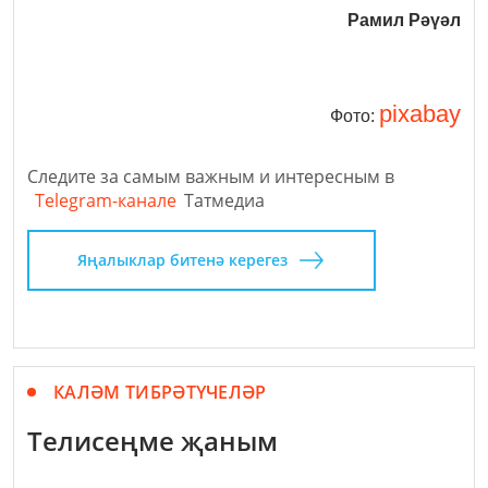
Рамил Рәүәл
pixabay
Фото:
Следите за самым важным и интересным в
Telegram-канале
Татмедиа
Яңалыклар битенә керегез
КАЛӘМ ТИБРӘТҮЧЕЛӘР
Телисеңме җаным