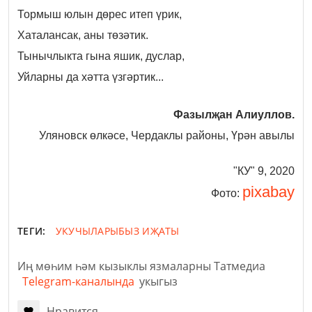
Тормыш юлын дөрес итеп үрик,
Хаталансак, аны төзәтик.
Тынычлыкта гына яшик, дуслар,
Уйларны да хәтта үзгәртик...
Фазылҗан Алиуллов.
Уляновск өлкәсе, Чердаклы районы, Үрән авылы
"КУ" 9, 2020
pixabay
Фото:
ТЕГИ:
УКУЧЫЛАРЫБЫЗ ИҖАТЫ
Иң мөһим һәм кызыклы язмаларны Татмедиа
Telegram-каналында
укыгыз
Нравится