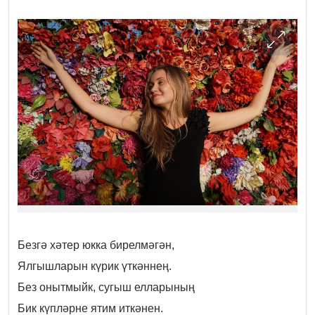
Безгә хәтер юкка бирелмәгән,
Ялгышларын күрик үткәннең.
Без онытмыйк, сугыш елларының
Бик күпләрне ятим иткәнен.