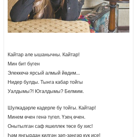
Кайтар әле ышанычны. Кайтар!
Мин бит бүген
Элеккечә ярсый алмый йөдим...
Нидер булды. Тынга кабар тойгы
Уалдымы?! Югалдымы? Белмим.
Шулкадәрле кадерле бу тойгы. Кайтар!
Минем өчен генә түгел. Үзең өчен.
Онытылган саф яшеллек төсе бу хис!
Һәм яңгырдан килгән зәп-зәңгәр күк исе!