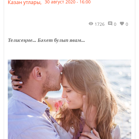
Казан утлары,
30 август 2020 - 16:00
1726
0
0
Телисеңме... Бәхет булып явам...