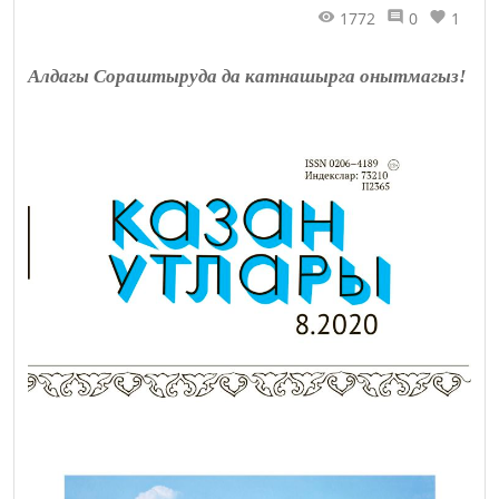
1772
0
1
Алдагы Сораштыруда да катнашырга онытмагыз!