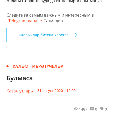
Алдагы Сораштыруда да катнашырга онытмагыз!
Следите за самым важным и интересным в
Telegram-канале
Татмедиа
Яңалыклар битенә керегез
КАЛӘМ ТИБРӘТҮЧЕЛӘР
Булмаса
Казан утлары,
31 август 2020 - 12:00
1487
0
0