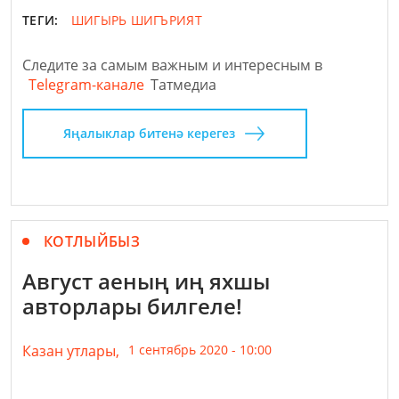
ТЕГИ:
ШИГЫРЬ
ШИГЪРИЯТ
Следите за самым важным и интересным в
Telegram-канале
Татмедиа
Яңалыклар битенә керегез
КОТЛЫЙБЫЗ
Август аеның иң яхшы
авторлары билгеле!
Казан утлары,
1 сентябрь 2020 - 10:00