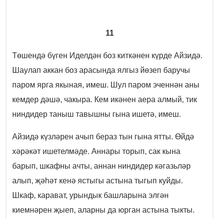
11
Төшендә бүген Иделдән боз киткәнен күрде Айзидә.
Шаулап аккан боз арасында ялгыз йөзеп баручы
паром ярга якыная, имеш. Шул паром эченнән аны
кемдер дәшә, чакыра. Кем икәнен аера алмый, тик
ниндидер таныш тавышны гына ишетә, имеш.
Айзидә күзләрен ачып бераз тын гына ятты. Өйдә
хәрәкәт ишетелмәде. Аннары торып, сак кына
барып, шкафны ачты, аннан ниндидер кәгазьләр
алып, җәһәт кенә ястыгы астына тыгып куйды.
Шкаф, карават, урындык башларына элгән
киемнәрен җыеп, аларны да юрган астына тыкты.