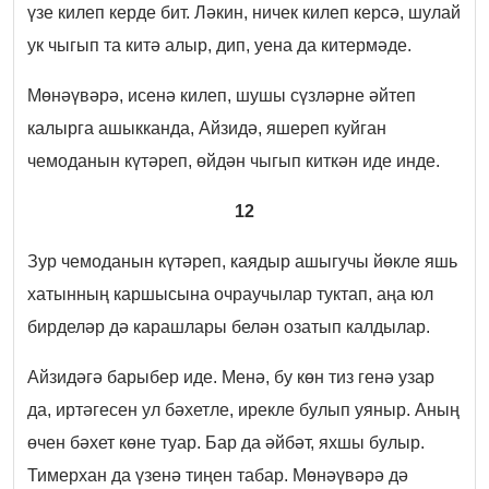
үзе килеп керде бит. Ләкин, ничек килеп керсә, шулай
ук чыгып та китә алыр, дип, уена да китермәде.
Мөнәүвәрә, исенә килеп, шушы сүзләрне әйтеп
калырга ашыкканда, Айзидә, яшереп куйган
чемоданын күтәреп, өйдән чыгып киткән иде инде.
12
Зур чемоданын күтәреп, каядыр ашыгучы йөкле яшь
хатынның каршысына очраучылар туктап, аңа юл
бирделәр дә карашлары белән озатып калдылар.
Айзидәгә барыбер иде. Менә, бу көн тиз генә узар
да, иртәгесен ул бәхетле, ирекле булып уяныр. Аның
өчен бәхет көне туар. Бар да әйбәт, яхшы булыр.
Тимерхан да үзенә тиңен табар. Мөнәүвәрә дә