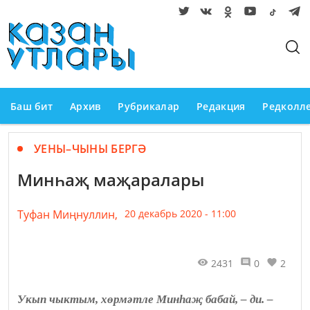
Баш бит
Архив
Рубрикалар
Редакция
Редколл
УЕНЫ–ЧЫНЫ БЕРГӘ
Минһаҗ маҗаралары
Туфан Миңнуллин,
20 декабрь 2020 - 11:00
2431
0
2
Укып чыктым, хөрмәтле Минһаҗ бабай, – ди. –