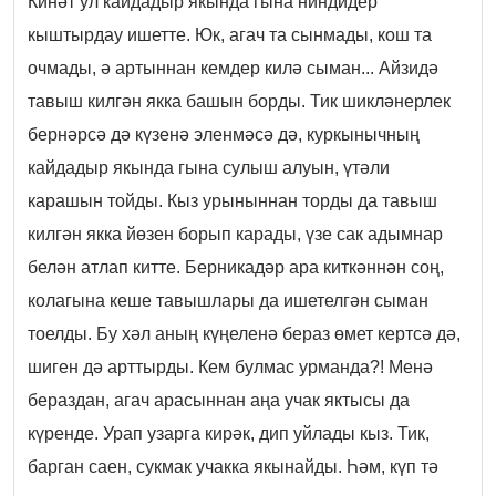
Кинәт ул кайдадыр якында гына ниндидер
кыштырдау ишетте. Юк, агач та сынмады, кош та
очмады, ә артыннан кемдер килә сыман... Айзидә
тавыш килгән якка башын борды. Тик шикләнерлек
бернәрсә дә күзенә эленмәсә дә, куркынычның
кайдадыр якында гына сулыш алуын, үтәли
карашын тойды. Кыз урыныннан торды да тавыш
килгән якка йөзен борып карады, үзе сак адымнар
белән атлап китте. Берникадәр ара киткәннән соң,
колагына кеше тавышлары да ишетелгән сыман
тоелды. Бу хәл аның күңеленә бераз өмет кертсә дә,
шиген дә арттырды. Кем булмас урманда?! Менә
бераздан, агач арасыннан аңа учак яктысы да
күренде. Урап узарга кирәк, дип уйлады кыз. Тик,
барган саен, сукмак учакка якынайды. Һәм, күп тә