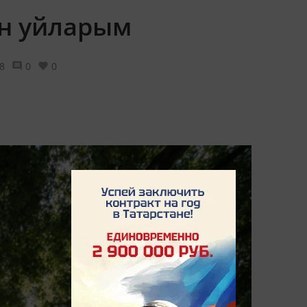
ан уйларым
8
0
0