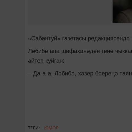
«Сабантуй» газетасы редакциясендә
Ләбибә апа шифаханәдән генә чыккан
әйтеп куйган:
– Да-а-а, Ләбибә, хәзер бөереңә та
ТЕГИ:
ЮМОР