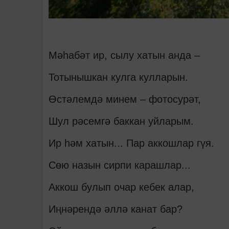
Мәһабәт ир, сылу хатын анда –
Тотынышкан кулга кулларын.
Өстәлемдә минем – фотосурәт,
Шул рәсемгә баккан уйларым.
Ир һәм хатын... Пар аккошлар гүя.
Сөю назын сирпи карашлар...
Аккош булып очар кебек алар,
Иңнәрендә әллә канат бар?