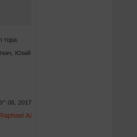
 тора.
ткәч, Юзәй
У" 06, 2017
Raphael Ai