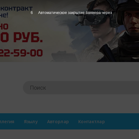
4
Автоматическое закрытие баннера через
ллегия
Язылу
Авторлар
Контактлар