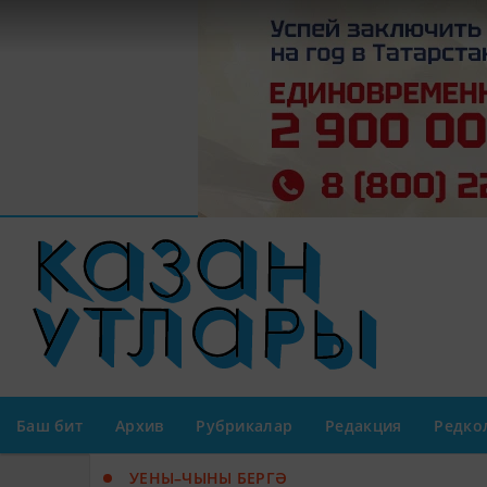
Баш бит
Архив
Рубрикалар
Редакция
Редко
УЕНЫ–ЧЫНЫ БЕРГӘ