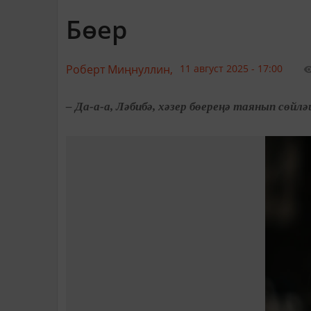
Бөер
Роберт Миңнуллин,
11 август 2025 - 17:00
– Да-а-а, Ләбибә, хәзер бөереңә таянып сөйл