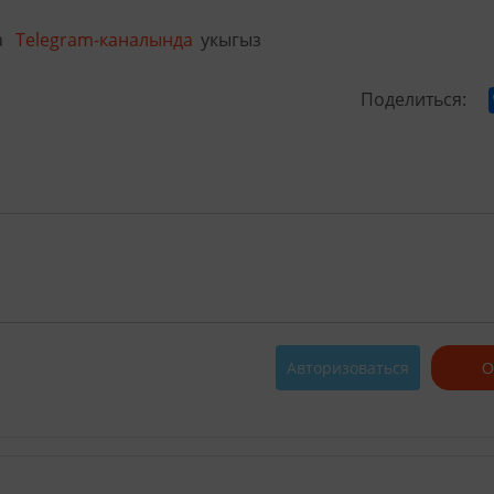
а
Telegram-каналында
укыгыз
Поделиться:
Авторизоваться
О