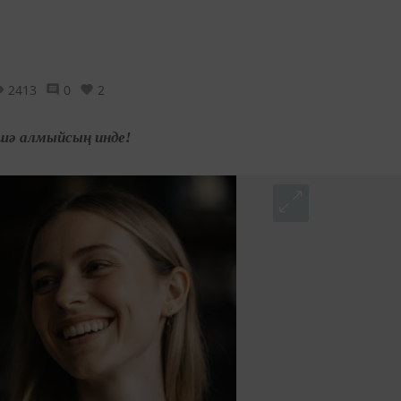
2413
0
2
әшә алмыйсың инде!