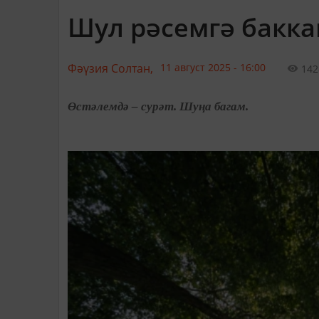
Шул рәсемгә бакк
Фәүзия Солтан,
11 август 2025 - 16:00
142
Өстәлемдә – сурәт. Шуңа багам.