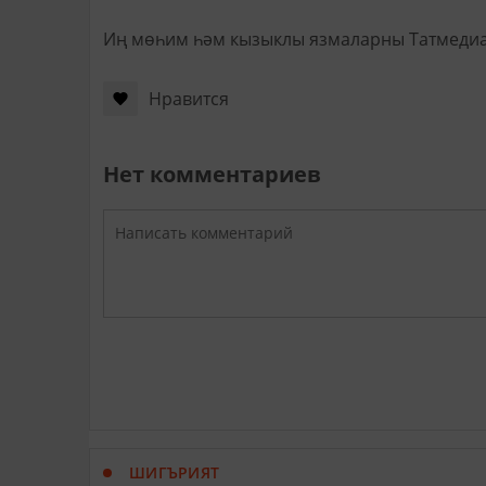
Иң мөһим һәм кызыклы язмаларны Татмеди
Нравится
Нет комментариев
ШИГЪРИЯТ