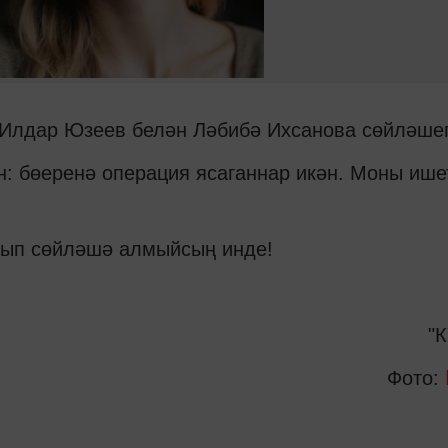
 Илдар Юзеев белән Ләбибә Ихсанова сөйләшеп
: бөеренә операция ясаганнар икән. Моны ише
янып сөйләшә алмыйсың инде!
"К
Фото: