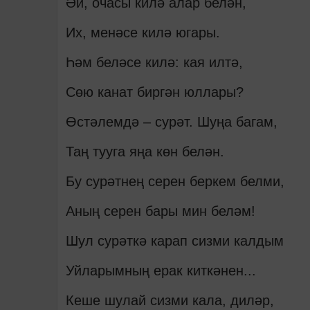
Әй, очасы килә алар белән,
Их, менәсе килә югары.
Һәм беләсе килә: кая илтә,
Сөю канат биргән юллары?
Өстәлемдә – сурәт. Шуңа багам,
Таң тууга яңа көн белән.
Бу сурәтнең серен беркем белми,
Аның серен бары мин беләм!
Шул сурәткә карап сизми калдым
Уйларымның ерак киткәнен...
Кеше шулай сизми кала, диләр,