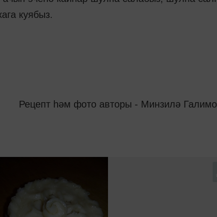
ага куябыз.
Рецепт һәм фото авторы - Минзилә Галим