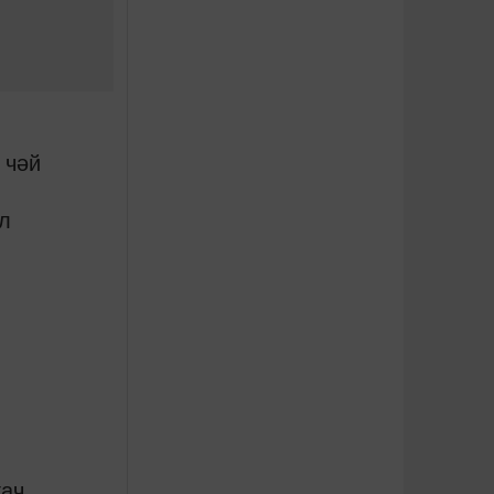
 чәй
л
гач