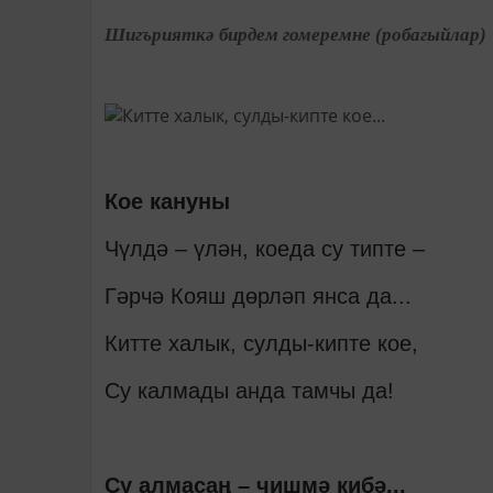
Шигърияткә бирдем гомеремне (робагыйлар)
Кое кануны
Чүлдә – үлән, коеда су типте –
Гәрчә Кояш дөрләп янса да...
Китте халык, сулды-кипте кое,
Су калмады анда тамчы да!
Су алмасаң – чишмә кибә...