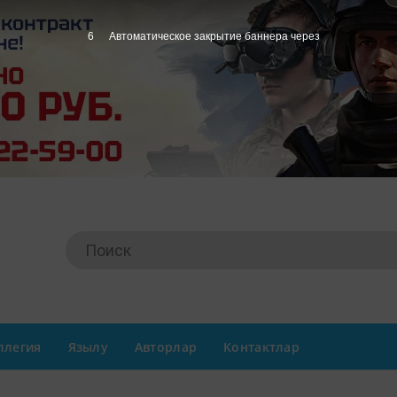
5
Автоматическое закрытие баннера через
ллегия
Язылу
Авторлар
Контактлар