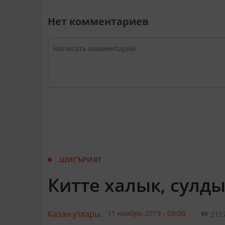
Нет комментариев
ШИГЪРИЯТ
Китте халык, сулды-
Казан утлары,
11 ноябрь 2019 - 09:00
215