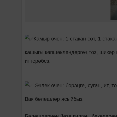
Камыр өчен: 1 стакан сөт, 1 стака
кашыгы көпшәкләндергеч,тоз, шикәр
иттерәбез.
Эчлек өчен: бәрәңге, суган, ит, то
Вак бәлешләр ясыйбыз.
Бәлешләрнең йөзе килгәч, бөкеләрен