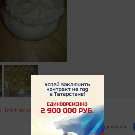
а
Telegram-каналында
укыгыз
Поделиться: