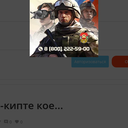
Авторизоваться
О
кипте кое...
7
0
0