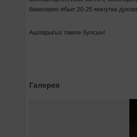
бөкеләрен ябып 20-25 минутка духовк
Ашларыгыз тәмле булсын!
Галерея