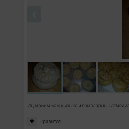
❮
Иң мөһим һәм кызыклы язмаларны Татмеди
Нравится