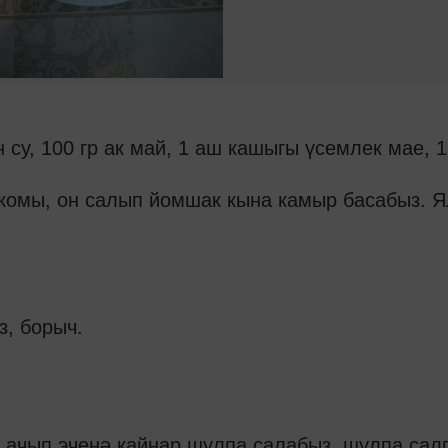
н су, 100 гр ак май, 1 аш кашыгы үсемлек мае, 1
 комы, он салып йомшак кына камыр басабыз. Я
з, борыч.
 ачып эченә кайнар шулпа салабыз, шулпа сал