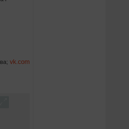
vk.com
ова;