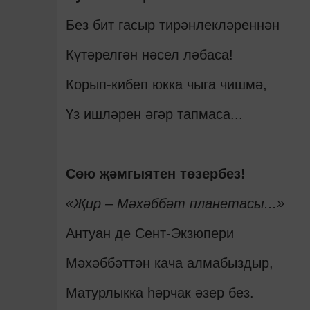
Без бит гасыр тирәнлекләреннән
Күтәрелгән нәсел ләбаса!
Корып-кибеп юкка чыга чишмә,
Үз ишләрен әгәр тапмаса...
Сөю җәмгыятен төзербез!
«Җир – Мәхәббәт планетасы...»
Антуан де Сент-Экзюпери
Мәхәббәттән кача алмабыздыр,
Матурлыкка һәрчак әзер без.