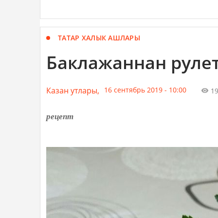
ТАТАР ХАЛЫК АШЛАРЫ
Баклажаннан руле
Казан утлары,
16 сентябрь 2019 - 10:00
1
рецепт