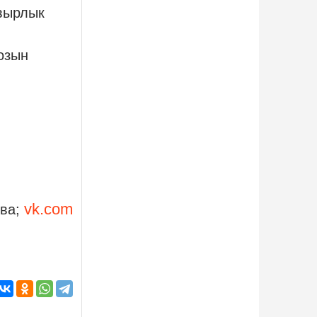
авырлык
озын
vk.com
ва;