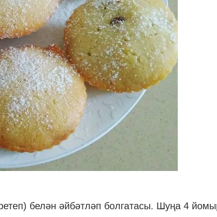
эретеп) белән әйбәтләп болгатасы. Шуңа 4 йом