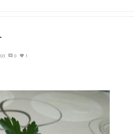
т
903
0
1