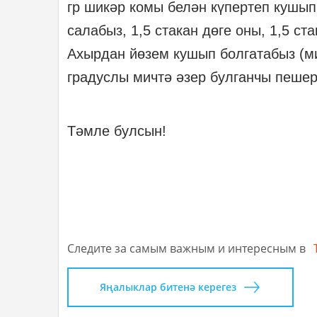
гр шикәр комы белән күпертеп кушып
салабыз, 1,5 стакан дөге оны, 1,5 ст
Ахырдан йөзем кушып болгатабыз (ми
градуслы мичтә әзер булганчы пешер
Тәмле булсын!
Следите за самым важным и интересным в
Яңалыклар битенә керегез