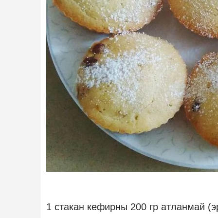
1 стакан кефирны 200 гр атланмай (