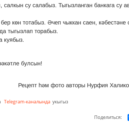
, салкын су салабыз. Тыгызланган банкага су 
бер көн тотабыз. Әчеп чыккан саен, кәбестәне 
да тыгызлап торабыз.
а куябыз.
әкәтле булсын!
Рецепт һәм фото авторы
Нурфия Халико
а
Telegram-каналында
укыгыз
Поделиться: