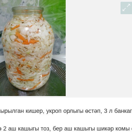
кырылган кишер, укроп орлыгы өстәп, 3 л банка
нә 2 аш кашыгы тоз, бер аш кашыгы шикәр комы