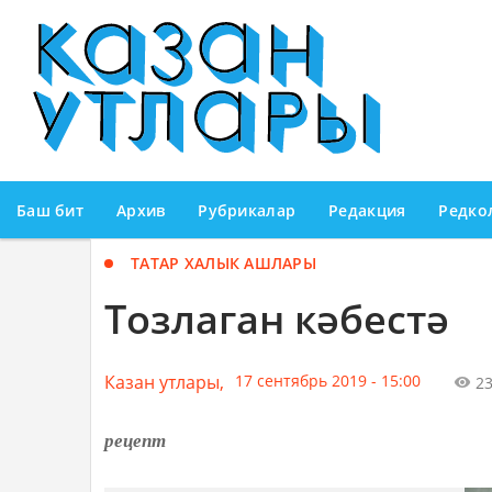
Баш бит
Архив
Рубрикалар
Редакция
Редко
ТАТАР ХАЛЫК АШЛАРЫ
Тозлаган кәбестә
Казан утлары,
17 сентябрь 2019 - 15:00
2
рецепт