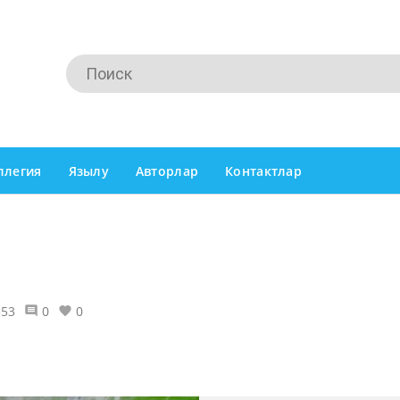
ллегия
Язылу
Авторлар
Контактлар
353
0
0