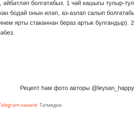
, әйбәтләп болгатабыз. 1 чәй кашыгы тулыр-ту
акан бодай онын иләп, аз-азлап салып болгатаб
нем ярты стаканнан бераз артык булгандыр). 
әбез.
Рецепт һәм фото авторы
@leysan_happy
Telegram-канале
Татмедиа