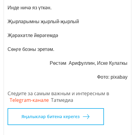
Инде ничә яз үткән.
Җырларымны җырлый-җырлый
Җәрәхәтле йөрәгемдә
Сөңге бозны эретәм.
Рөстәм Арифуллин, Иске Кулаткы
Фото: pixabay
Следите за самым важным и интересным в
Telegram-канале
Татмедиа
Яңалыклар битенә керегез