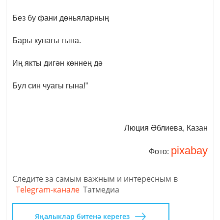
Без бу фани дөньяларның
Бары кунагы гына.
Иң якты дигән көннең дә
Бул син чуагы гына!”
Люция Әблиева,
Казан
pixabay
Фото:
Следите за самым важным и интересным в
Telegram-канале
Татмедиа
Яңалыклар битенә керегез