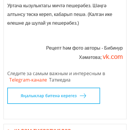
Уртача кызулыктагы мичтә пешерәбез. Шәңгә
алтынсу төскә кереп, кабарып пешә. (Калган ике
өлешне дә шулай ук пешерәбез.)
Рецепт һәм фото авторы - Бибинур
vk.com
Хәмәтова;
Следите за самым важным и интересным в
Telegram-канале
Татмедиа
Яңалыклар битенә керегез