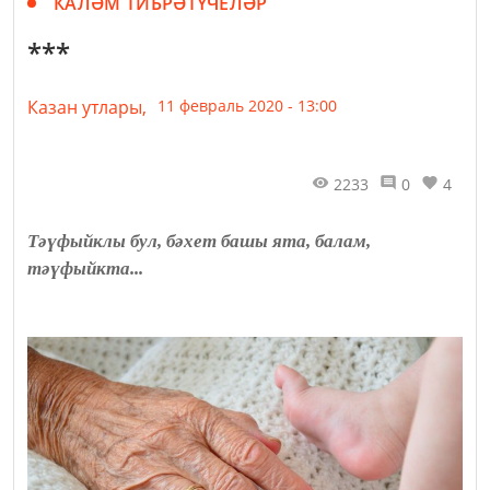
КАЛӘМ ТИБРӘТҮЧЕЛӘР
***
Казан утлары,
11 февраль 2020 - 13:00
2233
0
4
Тәүфыйклы бул, бәхет башы ята, балам,
тәүфыйкта...