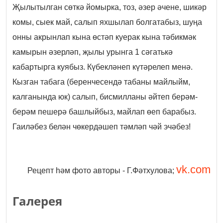
Җылытылган сөткә йомырка, тоз, әзер әчене, шикәр
комы, сыек май, салып яхшылап болгатабыз, шуңа
онны акрынлап кына өстәп куерак кына тәбикмәк
камырын әзерләп, җылы урынга 1 сәгатькә
кабартырга куябыз. Күбекләнеп күтәрелеп менә.
Кызган табага (беренчесендә табаны майлыйм,
калганында юк) салып, бисмилланы әйтеп берәм-
берәм пешерә башлыйбыз, майлап өеп барабыз.
Гаиләбез белән чөкердәшеп тәмләп чәй эчәбез!
vk.com
Рецепт һәм фото авторы - Г.Фәтхулова;
Галерея