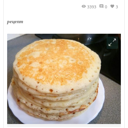
3393
0
3
рецепт