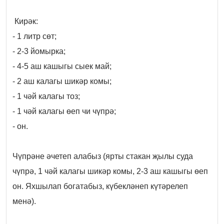
Кирәк:
- 1 литр сөт;
- 2-3 йомырка;
- 4-5 аш кашыгы сыек май;
- 2 аш калагы шикәр комы;
- 1 чәй калагы тоз;
- 1 чәй калагы өеп чи чүпрә;
- он.
Чүпрәне әчетеп алабыз (ярты стакан җылы суда
чүпрә, 1 чәй калагы шикәр комы, 2-3 аш кашыгы өеп
он. Яхшылап богатабыз, күбекләнеп күтәрелеп
менә).