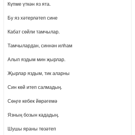
Күпме үткән яз ята.
Бу яз хәтерләтеп сине
Кабат сөйли тамчылар.
Тамчылардан, синнән илһам
Алып яздым мин җырлар.
Җырлар яздым, тик аларны
Син көй итеп салмадың.
Сөңге кебек йөрәгемә
Язның бозын кададың.
Шушы яраны төзәтеп