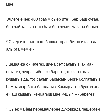
мае.
Эчлеге өчен: 400 грамм сыер ите*, бер баш суган,
бер чәй кашыгы тоз һәм бер чеметем кара борыч.
* Сыер итеннән тыш башка төрле бүтән итләр дә
алырга мөмкин.
Җамаякка он иләгез, шуңа сөт салыгыз, ак май
өстәгез, чүпрә сибеп җибәрегез, шикәр комы
кушыгыз да, тоз салып барысын бергә болгатыгыз
һәм камыр баса башлагыз. Камыр әзер булгач аңа
өч аш кашыгы көнбагыш мае кушып җибәрегез*.
* Сыек майны пәрәмәчләрне духовкада пешергән