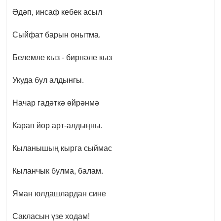
Әдәп, инсаф кебек асыл
Сыйфат барын онытма.
Белемле кыз - бирнәле кыз
Укуда бул алдынгы.
Начар гадәткә өйрәнмә
Карап йөр арт-алдыңны.
Кыланышың кырга сыймас
Кыланчык булма, балам.
Яман юлдашлардан сине
Сакласын үзе ходам!