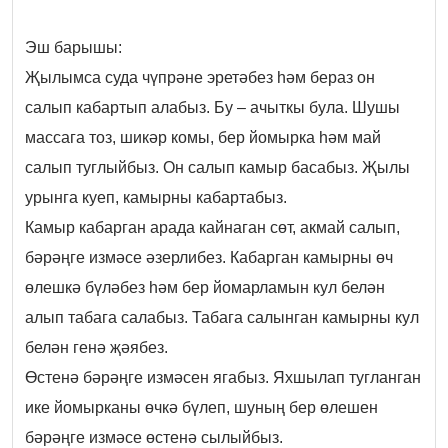
Эш барышы:
Җылымса суда чүпрәне эретәбез һәм бераз он
салып кабартып алабыз. Бу – ачыткы була. Шушы
массага тоз, шикәр комы, бер йомырка һәм май
салып туглыйбыз. Он салып камыр басабыз. Җылы
урынга куеп, камырны кабартабыз.
Камыр кабарган арада кайнаган сөт, акмай салып,
бәрәңге измәсе әзерлибез. Кабарган камырны өч
өлешкә бүләбез һәм бер йомарламын кул белән
алып табага салабыз. Табага салынган камырны кул
белән генә җәябез.
Өстенә бәрәңге измәсен ягабыз. Яхшылап тугланган
ике йомырканы өчкә бүлеп, шуның бер өлешен
бәрәңге измәсе өстенә сылыйбыз.