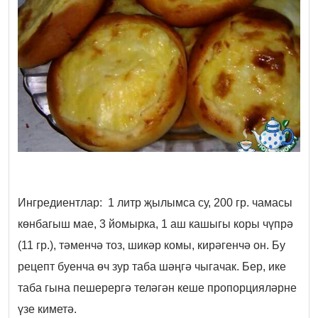
Ингредиентлар: 1 литр җылымса су, 200 гр. чамасы
көнбагыш мае, 3 йомырка, 1 аш кашыгы коры чүпрә
(11 гр.), тәменчә тоз, шикәр комы, кирәгенчә он. Бу
рецепт буенча өч зур таба шәңгә чыгачак. Бер, ике
таба гына пешерергә теләгән кеше пропорцияләрне
үзе киметә.