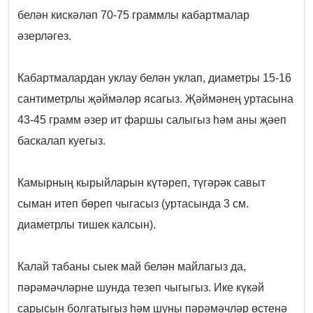
белән кискәләп 70-75 граммлы кабартмалар
әзерләгез.
Кабартмалардан уклау белән уклап, диаметры 15-16
сантиметрлы җәймәләр ясагыз. Җәймәнең уртасына
43-45 грамм әзер ит фаршы салыгыз һәм аны җәеп
баскалап куегыз.
Камырның кырыйларын күтәреп, түгәрәк савыт
сыман итеп бөреп чыгасыз (уртасында 3 см.
диаметрлы тишек калсын).
Калай табаны сыек май белән майлагыз да,
пәрәмәчләрне шунда тезеп чыгыгыз. Ике күкәй
сарысын болгатыгыз һәм шуны пәрәмәчләр өстенә