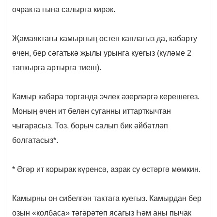
очракта гына салырга кирәк.
Җамаяктагы камырның өстен каплагыз да, кабарту
өчен, бер сәгатькә җылы урынга куегыз (күләме 2
тапкырга артырга тиеш).
Камыр кабара торганда эчлек әзерләргә керешегез.
Моның өчен ит белән суганны иттарткычтан
чыгарасыз. Тоз, борыч салып бик әйбәтләп
болгатасыз*.
* Әгәр ит корырак күренсә, азрак су өстәргә мөмкин.
Камырны он сибелгән тактага куегыз. Камырдан бер
озын «колбаса» тәгәрәтеп ясагыз Һәм аны пычак