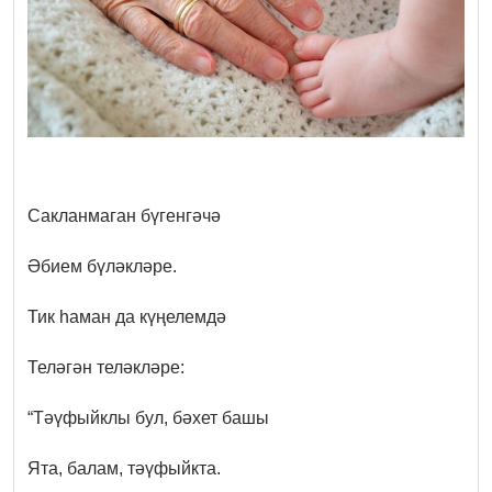
Сакланмаган бүгенгәчә
Әбием бүләкләре.
Тик һаман да күңелемдә
Теләгән теләкләре:
“Тәүфыйклы бул, бәхет башы
Ята, балам, тәүфыйкта.