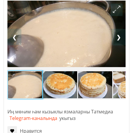
❮
❯
Иң мөһим һәм кызыклы язмаларны Татмедиа
Telegram-каналында
укыгыз
Нравится