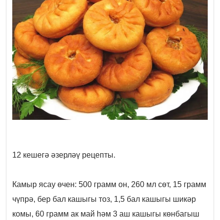
12 кешегә әзерләү рецепты.
Камыр ясау өчен: 500 грамм он, 260 мл сөт, 15 грамм
чүпрә, бер бал кашыгы тоз, 1,5 бал кашыгы шикәр
комы, 60 грамм ак май һәм 3 аш кашыгы көнбагыш