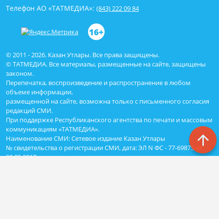
Телефон АО «ТАТМЕДИА»:
(843) 222 09 84
16+
© 2011 - 2026. Казан Утлары. Все права защищены.
© ТАТМЕДИА. Все материалы, размещенные на сайте, защищены
законом.
Перепечатка, воспроизведение и распространение в любом
объеме информации,
размещенной на сайте, возможна только с письменного согласия
редакций СМИ.
При поддержке Республиканского агентства по печати и массовым
коммуникациям «ТАТМЕДИА».
Наименование СМИ: Сетевое издание Казан Утлары
№ свидетельства о регистрации СМИ, дата: ЭЛ N ФС - 77-69875 от
29.05.2017
выдано Федеральной службой по надзору в сфере связи,
информационных технологий и массовых коммуникаций
ФИО главного редактора: Гимадиев Алмаз Марсович
Адрес редакции: 420066, Казань, Декабристов 2
Телефон редакции: (843)222-05-50 (дополнительно: 1618)
e-mail: kazanutlari@yandex.ru