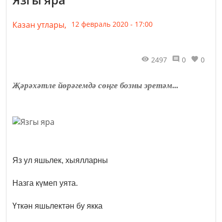
Казан утлары,
12 февраль 2020 - 17:00
2497
0
0
Җәрәхәтле йөрәгемдә сөңге бозны эретәм...
Яз ул яшьлек, хыялларны
Назга күмеп уята.
Үткән яшьлектән бу якка