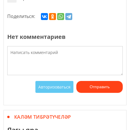
Поделиться:
Нет комментариев
Авторизоваться
Отправить
КАЛӘМ ТИБРӘТҮЧЕЛӘР
Язгы яра