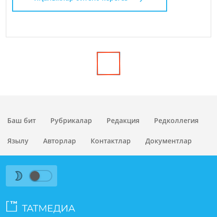
Баш бит
Рубрикалар
Редакция
Редколлегия
Язылу
Авторлар
Контактлар
Документлар