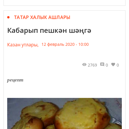
ТАТАР ХАЛЫК АШЛАРЫ
Кабарып пешкән шәңгә
Казан утлары,
12 февраль 2020 - 10:00
2769
0
0
рецепт