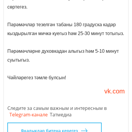
сөртегез.
Пәрәмәчләр тезелгән табаны 180 градуска кадәр
кыздырылган мичкә куегыз һәм 25-30 минут тотыгыз.
Пәрәмәчләрне духовкадан алыгыз һәм 5-10 минут
суытыгыз.
Чәйләрегез тәмле булсын!
vk.com
Следите за самым важным и интересным в
Telegram-канале
Татмедиа
Яңалыклар битенә керегез