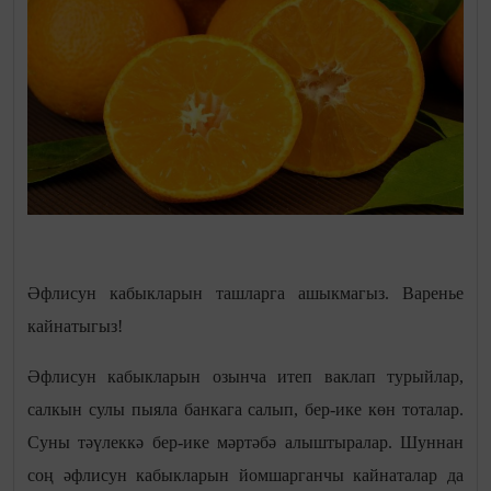
Әфлисун кабыкларын ташларга ашыкмагыз. Варенье
кайнатыгыз!
Әфлисун кабыкларын озынча итеп ваклап турыйлар,
салкын сулы пыяла банкага салып, бер-ике көн тоталар.
Суны тәүлеккә бер-ике мәртәбә алыштыралар. Шуннан
соң әфлисун кабыкларын йомшарганчы кайнаталар да