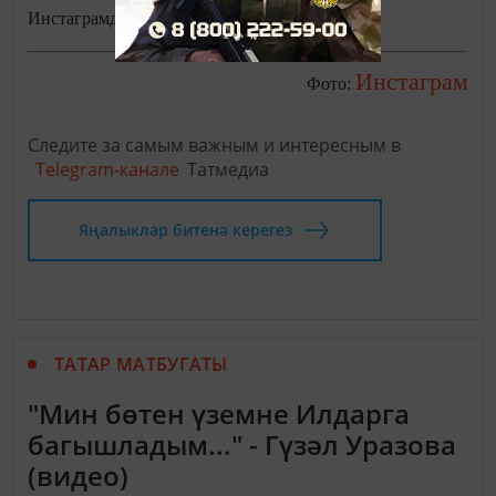
Инстаграмдагы аккаунтында.
Инстаграм
Фото:
Следите за самым важным и интересным в
Telegram-канале
Татмедиа
Яңалыклар битенә керегез
ТАТАР МАТБУГАТЫ
"Мин бөтен үземне Илдарга
багышладым..." - Гүзәл Уразова
(видео)