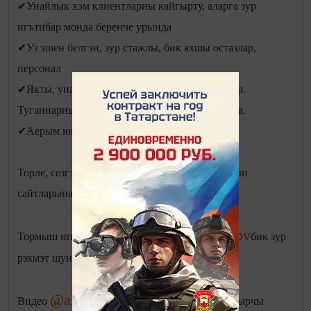
✔Унайлык хэм клиентларны кайгырту, аларга зур
игътибар монда беренче урында
✔Уз эшен белгэн, зур стажлы, бик яхшы остазлар,
персонал
✔Якты, унайлы, матур, тыныч аерым булмэлэр.
Туганнарнын берсе сезнен белэн бергэ яши ала.
✔Аерым юыну булмэсе, тэмле ашату каралган
Торле, сезгэ унай булган пакетлар бар. Аларнын
сайтларына кереп барсында укый аласыз.
@salavat_minnikhanov
Тормыш иптэшем
бик зур
рэхмэт шундый момкинлеклэр очен. Яратам❤
@alfavision_group
Видео
" - дип язган җырчы