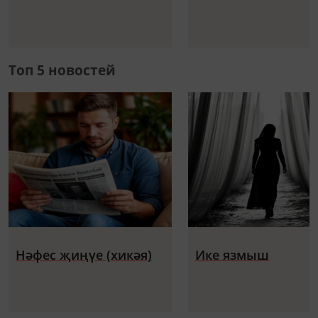
Топ 5 новостей
Нәфес җиңүе (хикәя)
Ике язмыш