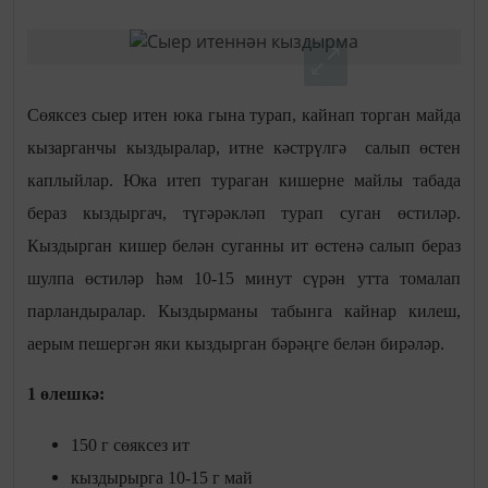
Сөяксез сыер итен юка гына турап, кайнап торган майда
кызарганчы кыздыралар, итне кәстрүлгә салып өстен
каплыйлар. Юка итеп тураган кишерне майлы табада
бераз кыздыргач, түгәрәкләп турап суган өстиләр.
Кыздырган кишер белән суганны ит өстенә салып бераз
шулпа өстиләр һәм 10-15 минут сүрән утта томалап
парландыралар. Кыздырманы табынга кайнар килеш,
аерым пешергән яки кыздырган бәрәңге белән бирәләр.
1 өлешкә:
150 г сөяксез ит
кыздырырга 10-15 г май