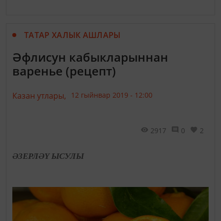
ТАТАР ХАЛЫК АШЛАРЫ
Әфлисун кабыкларыннан
варенье (рецепт)
Казан утлары,
12 гыйнвар 2019 - 12:00
2917
0
2
ӘЗЕРЛӘҮ ЫСУЛЫ