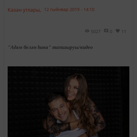
Казан утлары,
12 гыйнвар 2019 - 14:10
5027
0
11
"Адәм белән һава" тапшыруы/видео