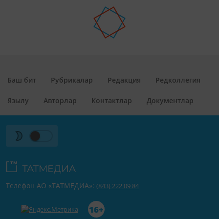
Баш бит
Рубрикалар
Редакция
Редколлегия
Язылу
Авторлар
Контактлар
Документлар
Телефон АО «ТАТМЕДИА»:
(843) 222 09 84
16+