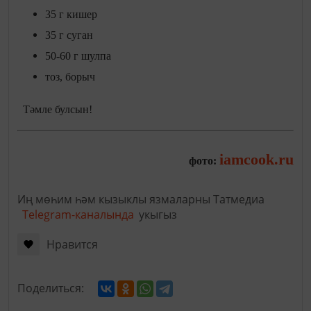
35 г кишер
35 г суган
50-60 г шулпа
тоз, борыч
Тәмле булсын!
iamcook.ru
фото:
Иң мөһим һәм кызыклы язмаларны Татмедиа
Telegram-каналында
укыгыз
Нравится
Поделиться: