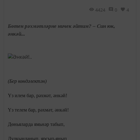
4424
0
4
Бөтен рәхмәтләрне ничек әйтим? – Син юк,
әнкәй...
(Бер көндәлектән)
Үз илем бар, рәхмәт, әнкәй!
Үз телем бар, рәхмәт, әнкәй!
Дөньяларда ямьнәр табып,
Дулкынланып, ярсып-янып