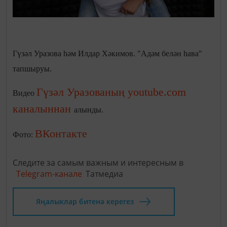
Гүзәл Уразова һәм Илдар Хәкимов. "Адәм белән һава"
тапшыруы.
Гүзәл Уразованың youtube.com
Видео
каналыннан
алынды.
ВКонтакте
Фото:
Следите за самым важным и интересным в
Telegram-канале
Татмедиа
Яңалыклар битенә керегез