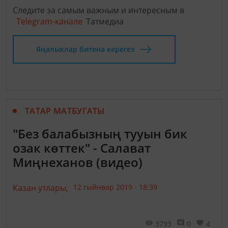
Следите за самым важным и интересным в
Telegram-канале
Татмедиа
Яңалыклар битенә керегез
ТАТАР МАТБУГАТЫ
"Без балабызның тууын бик
озак көттек" - Салават
Миңнеханов (видео)
Казан утлары,
12 гыйнвар 2019 - 18:39
3793
0
4