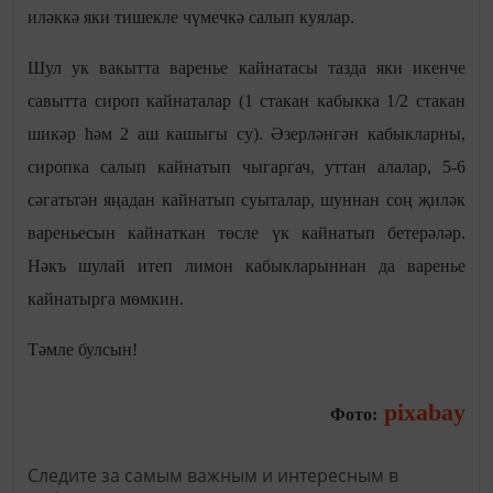
иләккә яки тишекле чүмечкә салып куялар.
Шул ук вакытта варенье кайнатасы тазда яки икенче
савытта сироп кайнаталар (1 стакан кабыкка 1/2 стакан
шикәр һәм 2 аш кашыгы су). Әзерләнгән кабыкларны,
сиропка салып кайнатып чыгаргач, уттан алалар, 5-6
сәгатьтән яңадан кайнатып суыталар, шуннан соң җиләк
вареньесын кайнаткан төсле үк кайнатып бетерәләр.
Нәкъ шулай итеп лимон кабыкларыннан да варенье
кайнатырга мөмкин.
Тәмле булсын!
pixabay
Фото:
Следите за самым важным и интересным в