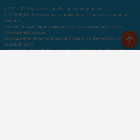
© 2011 - 2026. Казан Утлары. Все права защищены.
© ТАТМЕДИА. Все материалы, размещенные на сайте, защищены
законом.
Перепечатка, воспроизведение и распространение в любом
объеме информации,
размещенной на сайте, возможна только с письменного согласия
редакций СМИ.
При поддержке Республиканского агентства по печати и массовым
коммуникациям «ТАТМЕДИА».
Наименование СМИ: Сетевое издание Казан Утлары
№ свидетельства о регистрации СМИ, дата: ЭЛ N ФС - 77-69875 от
29.05.2017
выдано Федеральной службой по надзору в сфере связи,
информационных технологий и массовых коммуникаций
ФИО главного редактора: Гимадиев Алмаз Марсович
Адрес редакции: 420066, Казань, Декабристов 2
Телефон редакции: (843)222-05-50 (дополнительно: 1618)
e-mail: kazanutlari@yandex.ru
Для сообщения о фактах коррупции: kazanutlari@yandex.ru
Учредитель СМИ: АО «ТАТМЕДИА»
Антикоррупционная политика
АО «ТАТМЕДИА» использует «cookie»
для персонализации сервисов