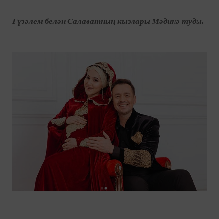
Гүзәлем белән Салаватның кызлары Мәдинә туды.