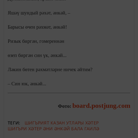
Яшәү шундый рәхәт, әнкәй, –
Барысы өчен рәхмәт, әнкәй!
Ризык биргән, гомереннән
өзеп биргән син үк, әнкәй...
Ләкин бөтен рәхмәтләрне ничек әйтим?
– Син юк, әнкәй...
board.postjung.com
Фото:
ТЕГИ:
ШИГЪРИЯТ
КАЗАН УТЛАРЫ
ХӘТЕР
ШИГЪРИ ХӘТЕР
ӘНИ
ӘНКӘЙ
БАЛА
ГАИЛӘ