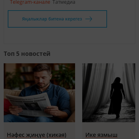
Telegram-канале
Татмедиа
Яңалыклар битенә керегез
Топ 5 новостей
Нәфес җиңүе (хикәя)
Ике язмыш