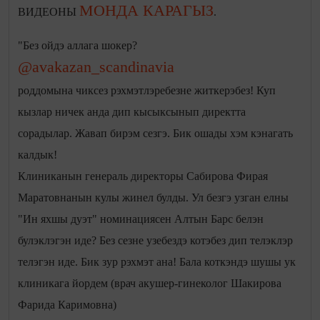
МОНДА КАРАГЫЗ
ВИДЕОНЫ
.
"
Без ойдэ аллага шокер?
@avakazan_scandinavia
роддомына чиксез рэхмэтлэребезне житкерэбез! Куп
кызлар ничек анда дип кысыксынып директта
сорадылар. Жавап бирэм сезгэ. Бик ошады хэм кэнагать
калдык!
Клиниканын генераль директоры Сабирова Фирая
Маратовнанын кулы жинел булды. Ул безгэ узган елны
"Ин яхшы дуэт" номинациясен Алтын Барс белэн
булэклэгэн иде? Без сезне узебездэ котэбез дип телэклэр
телэгэн иде. Бик зур рэхмэт ана! Бала коткэндэ шушы ук
клиникага йордем (врач акушер-гинеколог Шакирова
Фарида Каримовна)