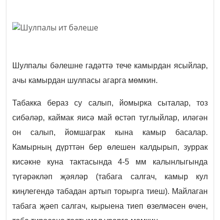
Шулпалы бәлешне гадәттә тече камырдан ясыйлар,
ачы камырдан шулпасы агарга мөмкин.
Табакка бераз су салып, йомырка сыталар, тоз
сибәләр, каймак яисә май өстәп туглыйлар, иләгән
он салып, йомшаграк кына камыр басалар.
Камырның дүрттән бер өлешен калдырып, зуррак
кисәкне куна тактасында 4-5 мм калынлыгында
түгәрәкләп җәяләр (табага салгач, камыр кул
киңлегендә табадан артып торырга тиеш). Майлаган
табага җәеп салгач, кырыена тиеп өзелмәсен өчен,