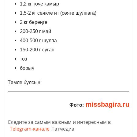
1,2 кг төче камыр
1,5-2 кг сөякле ит (сөяге шулпага)
2 кг бәрәңге
200-250 г май
400-500 г шулпа
150-200 г суган
тоз
борыч
Тәмле булсын!
missbagira.ru
Фото:
Следите за самым важным и интересным в
Telegram-канале
Татмедиа