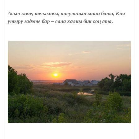
Авыл киче, теләмичә, алсуланып кояш бата, Кич
утыру гадәте бар – сала халкы бик соң ята.