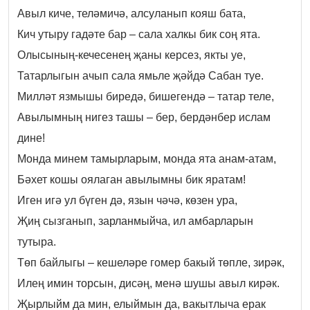
Авыл киче, теләмичә, алсуланып кояш бата,
Кич утыру гадәте бар – сала халкы бик соң ята.
Олысының-кечесенең җаны керсез, якты уе,
Татарлыгын ачып сала ямьле җәйдә Сабан туе.
Милләт язмышы биредә, бишегендә – татар теле,
Авылымның нигез ташы – бер, бердәнбер ислам
дине!
Монда минем тамырларым, монда ята анам-атам,
Бәхет кошы оялаган авылымны бик яратам!
Иген игә ул бүген дә, язын чәчә, көзен ура,
Җиң сызганып, зарланмыйча, ил амбарларын
тутыра.
Төп байлыгы – кешеләре гомер бакый төпле, зирәк,
Илең имин торсын, дисәң, менә шушы авыл кирәк.
Җырлыйм да мин, елыймын да, вакытлыча ерак