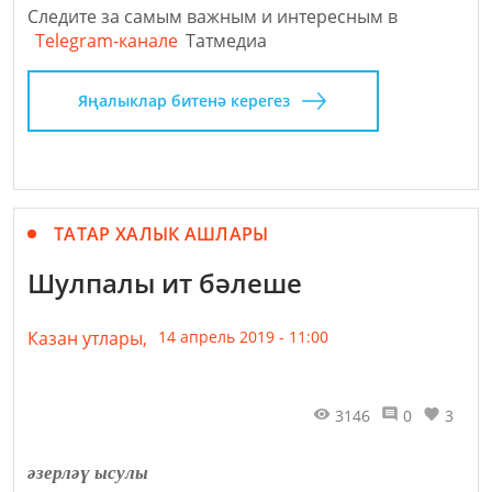
Следите за самым важным и интересным в
Telegram-канале
Татмедиа
Яңалыклар битенә керегез
ТАТАР ХАЛЫК АШЛАРЫ
Шулпалы ит бәлеше
Казан утлары,
14 апрель 2019 - 11:00
3146
0
3
әзерләү ысулы