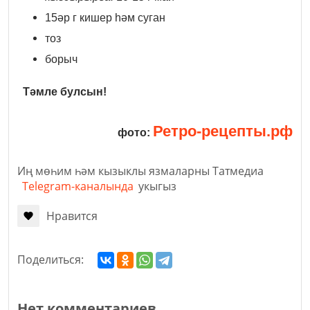
15әр г кишер һәм суган
тоз
борыч
Тәмле булсын!
Ретро-рецепты.рф
фото:
Иң мөһим һәм кызыклы язмаларны Татмедиа
Telegram-каналында
укыгыз
Нравится
Поделиться:
Нет комментариев