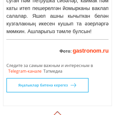
суган һәм петрушка сибәләр, каймак һәм
каты итеп пешерелгән йомырканы ваклап
салалар. Яшел ашны кычыткан белән
кузгалакның икесен кушып та әзерләргә
мөмкин. Ашларыгыз тәмле булсын!
gastronom.ru
Фото:
Следите за самым важным и интересным в
Telegram-канале
Татмедиа
Яңалыклар битенә керегез