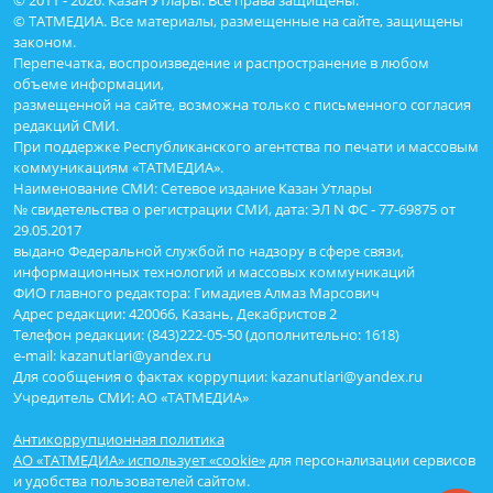
© 2011 - 2026. Казан Утлары. Все права защищены.
© ТАТМЕДИА. Все материалы, размещенные на сайте, защищены
законом.
Перепечатка, воспроизведение и распространение в любом
объеме информации,
размещенной на сайте, возможна только с письменного согласия
редакций СМИ.
При поддержке Республиканского агентства по печати и массовым
коммуникациям «ТАТМЕДИА».
Наименование СМИ: Сетевое издание Казан Утлары
№ свидетельства о регистрации СМИ, дата: ЭЛ N ФС - 77-69875 от
29.05.2017
выдано Федеральной службой по надзору в сфере связи,
информационных технологий и массовых коммуникаций
ФИО главного редактора: Гимадиев Алмаз Марсович
Адрес редакции: 420066, Казань, Декабристов 2
Телефон редакции: (843)222-05-50 (дополнительно: 1618)
e-mail: kazanutlari@yandex.ru
Для сообщения о фактах коррупции: kazanutlari@yandex.ru
Учредитель СМИ: АО «ТАТМЕДИА»
Антикоррупционная политика
АО «ТАТМЕДИА» использует «cookie»
для персонализации сервисов
и удобства пользователей сайтом.