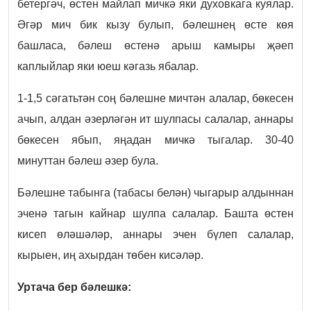
бетергәч, өстен майлап мичкә яки духовкага куялар.
Әгәр мич бик кызу булып, бәлешнең өсте көя
башласа, бәлеш өстенә арыш камыры җәеп
каплыйлар яки юеш кәгазь ябалар.
1-1,5 сәгатьтән соң бәлешне мичтән алалар, бөкесен
ачып, алдан әзерләгән ит шулпасы салалар, аннары
бөкесен ябып, яңадан мичкә тыгалар. 30-40
минуттан бәлеш әзер була.
Бәлешне табынга (табасы белән) чыгарыр алдыннан
эченә тагын кайнар шулпа салалар. Башта өстен
кисеп өләшәләр, аннары эчен бүлеп салалар,
кырыен, иң ахырдан төбен кисәләр.
Уртача бер бәлешкә: