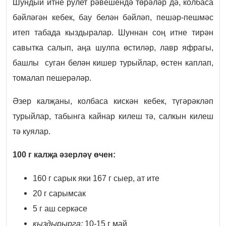
Шундый итне рулет рәвешендә төрәләр дә, колбаса
бәйләгән кебек, бау белән бәйләп, пешәр-пешмәс
итеп табада кыздыралар. Шуннан соң итне тирән
савытка салып, аңа шулпа өстиләр, лавр яфрагы,
башлы суган белән кишер турыйлар, өстен каплап,
томалап пешерәләр.
Әзер калҗаны, колбаса кискән кебек, түгәрәкләп
турыйлар, табынга кайнар килеш тә, салкын килеш
тә куялар.
100 г калҗа әзерләү өчен:
160 г сарык яки 167 г сыер, ат ите
20 г сарымсак
5 г аш серкәсе
кыздырырга:
10-15 г май