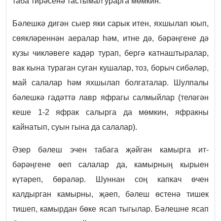
таба тирәсенә тастымал урарга мөмкин.
Бәлешкә дигән сыер яки сарык итен, яхшылап юып,
сөякләреннән аералар һәм, итне дә, бәрәңгене дә
кузы чикләвеге кадәр турап, бергә катнаштыралар,
вак кына тураган суган кушалар, тоз, борыч сибәләр,
май салалар һәм яхшылап болгаталар. Шулпалы
бәлешкә гадәттә лавр яфрагы салмыйлар (теләгән
кеше 1-2 яфрак салырга да мөмкин, яфракны
кайнатып, суын гына да салалар).
Әзер бәлеш эчен табага җәйгән камырга ит-
бәрәңгене өеп салалар да, камырның кырыен
күтәреп, бөрәләр. Шуннан соң капкач өчен
калдырган камырны, җәеп, бәлеш өстенә тишек
тишеп, камырдан бөке ясап тыгылар. Бәлешне ясап