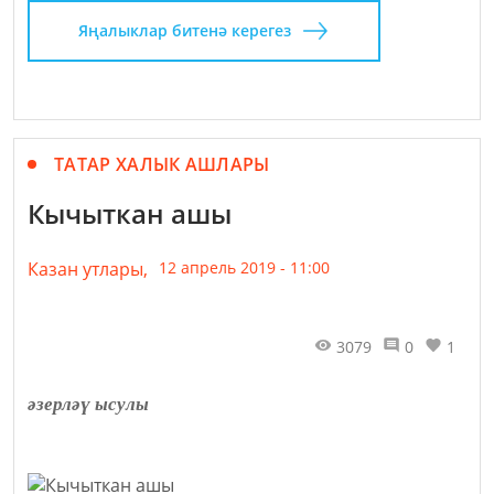
Яңалыклар битенә керегез
ТАТАР ХАЛЫК АШЛАРЫ
Кычыткан ашы
Казан утлары,
12 апрель 2019 - 11:00
3079
0
1
әзерләү ысулы