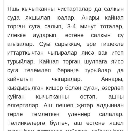
Яшь кычытканны чистарталар да салкын
суда яхшылап юалар. Анары кайнап
торган суга салып, 3-4 минут тоталар,
иләккә аударып, өстенә салкын су
агызалар. Суы сарыккач, эре тишекле
иттарткычтан чыгыралар яисә вак итеп
турыйлар. Кайнап торган шулпага яисә
суга телемләп бәрәңге турыйлар да
кайнатып чыгаралар. Аннары,
кыздырылган кишер белән суган, әзерләп
куйган кычытканны өстәп, ашны
өлгертәләр. Аш пешеп җитәр алдыннан
төрле тәмләткеч үләннәр салалар.
Тәлинкәләргә бүлгәч, аш өстенә яшел