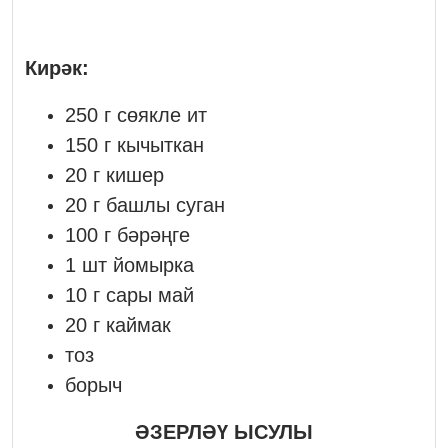
Кирәк:
250 г сөякле ит
150 г кычыткан
20 г кишер
20 г башлы суган
100 г бәрәңге
1 шт йомырка
10 г сары май
20 г каймак
тоз
борыч
ӘЗЕРЛӘҮ ЫСУЛЫ