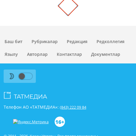
Баш бит
Рубрикалар
Редакция
Редколлегия
Язылу
Авторлар
Контактлар
Документлар
Телефон АО «ТАТМЕДИА»:
(843) 222 09 84
16+