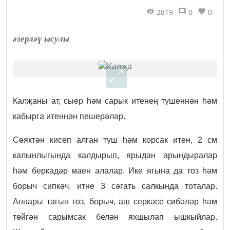
2819
0
0
әзерләү ысулы
Калҗаны ат, сыер һәм сарык итенең түшеннән һәм
кабырга итеннән пешерәләр.
Сөяктән кисеп алган түш һәм корсак итен, 2 см
калынлыгында калдырып, ярыдан арындыралар
һәм беркадәр маен алалар. Ике ягына да тоз һәм
борыч сипкәч, итне 3 сәгать салкында тоталар.
Аннары тагын тоз, борыч, аш серкәсе сибәләр һәм
төйгән сарымсак белән яхшылап ышкыйлар.