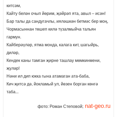
китсәм,
Кайту белән очып йөрим, җәйрәп ята, авыл – исән!
Бар талы да сандугачлы, ияләшкән бетмәс бер моң,
Чормасыннан төшеп килә түзалмыйча тальян
гармун.
Кайберәүләр, ятма монда, калага кит, шагыйрь,
диләр,
Кендек каны тамган җирне ташлау мөмкинмени,
җүләр!
Нәни ил дип юкка гына атамаган ата-баба,
Кич җитсә дә, йокламый ул, йөзен борган көнгә
таба...
nat-geo.ru
фото: Роман Степовой;