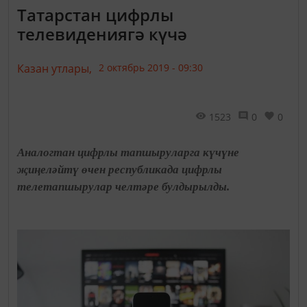
Татарстан цифрлы
телевидениягә күчә
Казан утлары,
2 октябрь 2019 - 09:30
1523
0
0
Аналогтан цифрлы тапшыруларга күчүне
җиңеләйтү өчен республикада цифрлы
телетапшырулар челтәре булдырылды.