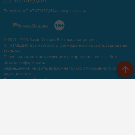
Телефон АО «ТАТМЕДИА»:
(843) 222 09 84
16+
© 2011 - 2026. Казан Утлары. Все права защищены.
© ТАТМЕДИА. Все материалы, размещенные на сайте, защищены
законом.
Перепечатка, воспроизведение и распространение в любом
объеме информации,
размещенной на сайте, возможна только с письменного согласия
редакций СМИ.
При поддержке Республиканского агентства по печати и массовым
коммуникациям «ТАТМЕДИА».
Наименование СМИ: Сетевое издание Казан Утлары
№ свидетельства о регистрации СМИ, дата: ЭЛ N ФС - 77-69875 от
29.05.2017
выдано Федеральной службой по надзору в сфере связи,
информационных технологий и массовых коммуникаций
ФИО главного редактора: Гимадиев Алмаз Марсович
Адрес редакции: 420066, Казань, Декабристов 2
Телефон редакции: (843)222-05-50 (дополнительно: 1618)