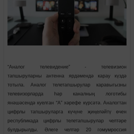
“Аналог телевидение” - телевизион
тапшыруларны антенна ярдәмендә карау күздә
тотыла. Аналог телетапшырулар каравыгызны
телевизорларда һәр каналның логотибы
янәшәсендә куелган “А” хәрефе күрсәтә. Аналогтан
цифрлы тапшыруларга күчүне җиңеләйтү өчен
республикада цифрлы телетапшырулар челтәре
булдырылды. Әлеге челтәр 20 гомумроссия