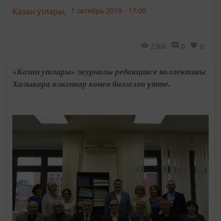
Казан утлары,
1 октябрь 2019 - 17:00
2366
0
0
«Казан утлары» журналы редакциясе коллективы
Халыкара өлкәннәр көнен билгеләп үтте.