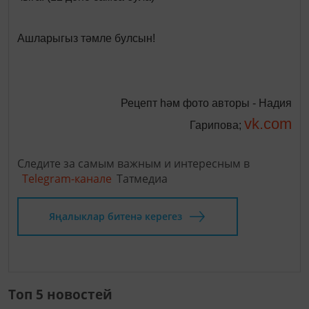
Ашларыгыз тәмле булсын!
Рецепт һәм фото авторы - Надия
vk.com
Гарипова;
Следите за самым важным и интересным в
Telegram-канале
Татмедиа
Яңалыклар битенә керегез
Топ 5 новостей