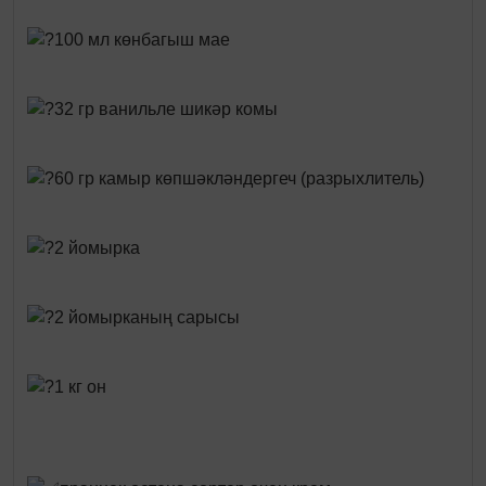
100 мл көнбагыш мае
32 гр ванильле шикәр комы
60 гр камыр көпшәкләндергеч (разрыхлитель)
2 йомырка
2 йомырканың сарысы
1 кг он