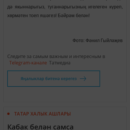
дә якыннарыгыз, туганнарыгызның игелеген күреп,
хөрмәтен тоеп яшәгез! Бәйрәм белән!
Фото: Фәнил Гыйләҗев
Следите за самым важным и интересным в
Telegram-канале
Татмедиа
Яңалыклар битенә керегез
ТАТАР ХАЛЫК АШЛАРЫ
Кабак белән самса