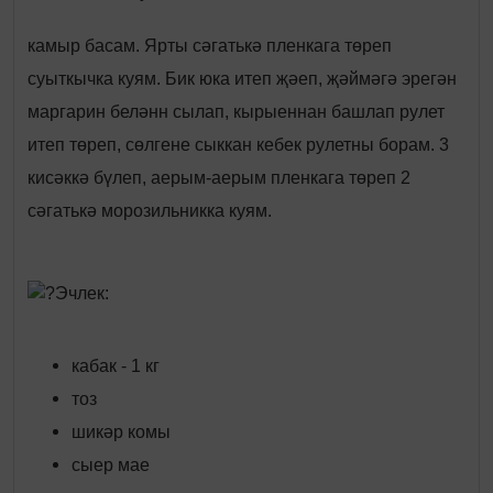
камыр басам. Ярты сәгатькә пленкага төреп
суыткычка куям. Бик юка итеп җәеп, җәймәгә эрегән
маргарин беләнн сылап, кырыеннан башлап рулет
итеп төреп, сөлгене сыккан кебек рулетны борам. 3
кисәккә бүлеп, аерым-аерым пленкага төреп 2
сәгатькә морозильникка куям.
Эчлек:
кабак - 1 кг
тоз
шикәр комы
сыер мае