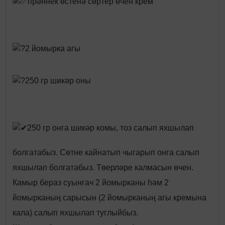
прәннек өстенә сөртер өчен крем
2 йомырка агы
250 гр шикәр оны
250 гр онга шикәр комы, тоз салып яхшылап
болгатабыз. Сөтне кайнатып чыгарып онга салып
яхшылап болгатабыз. Төерләре калмасын өчен.
Камыр бераз суынгач 2 йомырканы һәм 2
йомырканың сарысын (2 йомырканың агы кремына
кала) салып яхшылап туглыйбыз.