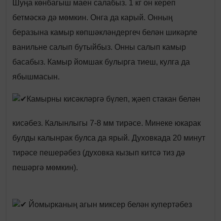
Шуңа көнбагыш маен салабыз. 1 кг он кереп
бетмәскә дә мөмкин. Онга да карый. Онның
беразына камыр көпшәкләндергеч белән шикәрле
ванильне салып бутыйбыз. Онны салып камыр
басабыз. Камыр йомшак булырга тиеш, кулга да
ябышмасын.
Камырны кисәкләргә бүлеп, җәеп стакан белән
кисәбез. Калынлыгы 7-8 мм тирәсе. Минеке юкарак
булды калынрак булса да ярый. Духовкада 20 минут
тирәсе пешерәбез (духовка кызып китсә тиз дә
пешәргә мөмкин).
Йомырканың агын миксер белән купертәбез