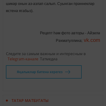
шикәр онын аз-азлап салып. Суынган прәннекләр
өстенә ягабыз).
Рецепт һәм фото авторы - Айзилә
vk.com
Рәхмәтуллина;
Следите за самым важным и интересным в
Telegram-канале
Татмедиа
Яңалыклар битенә керегез
ТАТАР МАТБУГАТЫ