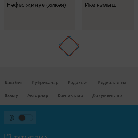
Нәфес җиңүе (хикәя)
Ике язмыш
Баш бит
Рубрикалар
Редакция
Редколлегия
Язылу
Авторлар
Контактлар
Документлар