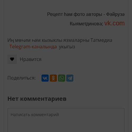
Рецепт һәм фото авторы - Фәйрузә
vk.com
Кыяметдинова;
Иң мөһим һәм кызыклы язмаларны Татмедиа
Telegram-каналында
укыгыз
Нравится
Поделиться:
Нет комментариев