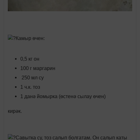
Камыр өчен:
0,5 кг он
100 г маргарин
250 мл су
1 ч.к. тоз
1 данә йомырка (өстенә сылау өчен)
кирәк.
Савытка су, тоз салып болгатам. Он салып каты