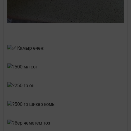
Камыр өчен:
500 мл сөт
250 гр он
500 гр шикәр комы
бер чеметем тоз