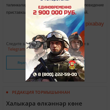
тәлинкәләре һәм цифрлы телевидение
приставкалары булган кешеләргә кагылмый.
pixabay
фото:
Следите за самым важным и интересным в
Telegram-канале
Татмедиа
Яңалыклар битенә керегез
РЕДАКЦИЯ ТОРМЫШЫННАН
Халыкара өлкәннәр көне