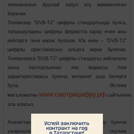
телеканалын бушлай кабул итү мөмкинлеген
бирәчәк.
Телевизор “DVB-Т2” цифрлы стандартында булса,
тапшыруларны цифрлы форматта карау өчен аны
көйләргә генә кирәк булачак. Юк икән – “DVB-Т2”
цифрлы приставкасын алырга кирәк булачак.
Телевизорга “DVB-Т2” цифрлы стандарты көйләнүен
аның паспортыннан яки маркасы һәм
характеристикасы буенча интернет аша белергә
була. Өстәмә
www.смотрицифру.рф
мәгълүматны
сайтыннан
ала аласыз.
Аналогтан цифрлы телевидениегә күчү буенча
үзгәрешләр “Таттелеком”, “МТС”, спутник