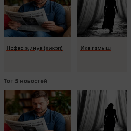
Нәфес җиңүе (хикәя)
Ике язмыш
Топ 5 новостей