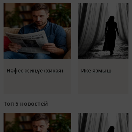
Нәфес җиңүе (хикәя)
Ике язмыш
Топ 5 новостей