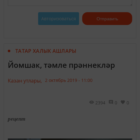
Авторизоваться
Отправить
ТАТАР ХАЛЫК АШЛАРЫ
Йомшак, тәмле прәннекләр
Казан утлары,
2 октябрь 2019 - 11:00
2394
0
0
рецепт