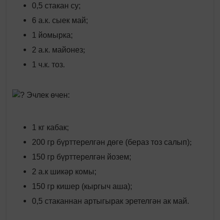
0,5 стакан су;
6 а.к. сыек май;
1 йомырка;
;
2 а.к. майонез
1 ч.к. тоз.
Эчлек өчен:
1 кг кабак;
;
200 гр бүрттерелгән дөге (бераз тоз салып)
150 гр бүрттерелгән йозем;
2 а.к шикәр комы;
150 гр кишер (кыргыч аша);
0,5 стаканнан артыгырак эретелгән ак май.