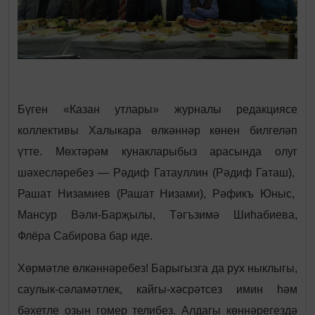
Бүген «Казан утлары» журналы редакциясе
коллективы Халыкара өлкәннәр көнен билгеләп
үтте.
Мөхтәрәм кунакларыбыз арасында олуг
шәхесләребез — Рәдиф Гатауллин (Рәдиф Гаташ),
Рашат Низамиев (Рашат Низами), Рәфикъ Юныс,
Мансур Вәли-Барҗылы, Тәгъзимә Шиһабиева,
Флёра Сабирова бар иде.
Хөрмәтле өлкәннәребез! Барыгызга да рух ныклыгы,
саулык-сәламәтлек, кайгы-хәсрәтсез имин һәм
бәхетле озын гомер телибез. Алдагы көннәрегездә