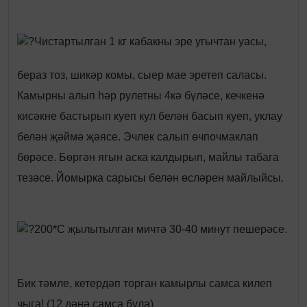
Чистартылган 1 кг кабакны эре угычтан уасы,
бераз тоз, шикәр комы, сыер мае эретеп саласы.
Камырны алып һәр рулетны 4кә бүләсе, кечкенә
кисәкне бастырып куеп кул белән басып куеп, уклау
белән җәймә җәясе. Эчлек салып өчпочмаклап
бөрәсе. Бөргән ягын аска калдырып, майлы табага
тезәсе. Йомырка сарысы белән өсләрен майлыйсы.
200*С җылытылган мичтә 30-40 минут пешерәсе.
Бик тәмле, кетердәп торган камырлы самса килеп
чыга! (12 дәнә самса була)