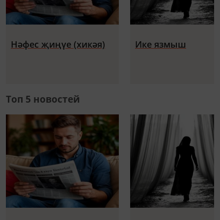
Нәфес җиңүе (хикәя)
Ике язмыш
Топ 5 новостей