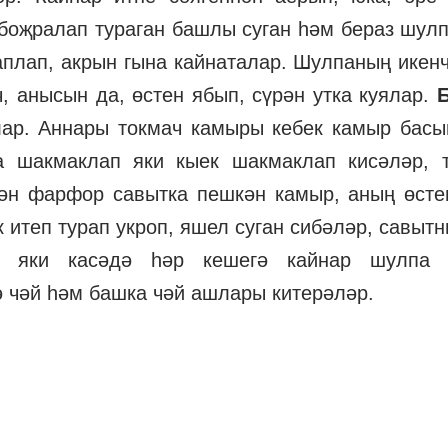
 боҗралап тураган башлы суган һәм бераз шулп
каплап, акрын гына кайнаталар. Шулпаның ике
ч, анысын да, өстен ябып, сүрән утка куялар.
алар. Аннары токмач камыры кебек камыр басы
 шакмаклап яки кыек шакмаклап кисәләр, 
рән фарфор савытка пешкән камыр, аның өсте
 итеп турап укроп, яшел суган сибәләр, савыт
а яки касәдә һәр кешегә кайнар шулпа к
ә чәй һәм башка чәй ашлары китерәләр.