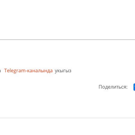
а
Telegram-каналында
укыгыз
Поделиться: