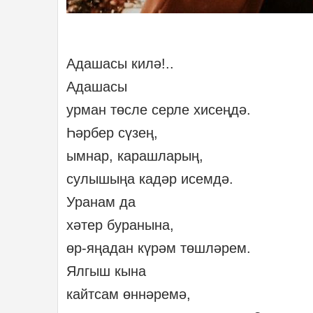
Адашасы килә!..
Адашасы
урман төсле серле хисеңдә.
Һәрбер сүзең,
ымнар, карашларың,
сулышыңа кадәр исемдә.
Уранам да
хәтер буранына,
өр-яңадан күрәм төшләрем.
Ялгыш кына
кайтсам өннәремә,