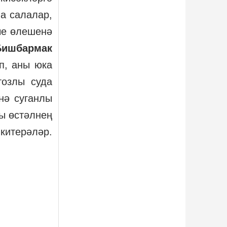
а салалар,
нче өлешенә
Бишбармак
п, аны юка
тозлы суда
нә суганлы
ны өстәлнең
итерәләр.