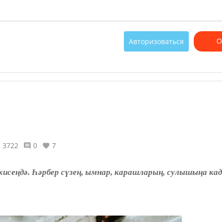
Авторизоваться
О
3722
0
7
хисеңдә. Һәрбер сүзең, ымнар, карашларың, сулышыңа кад