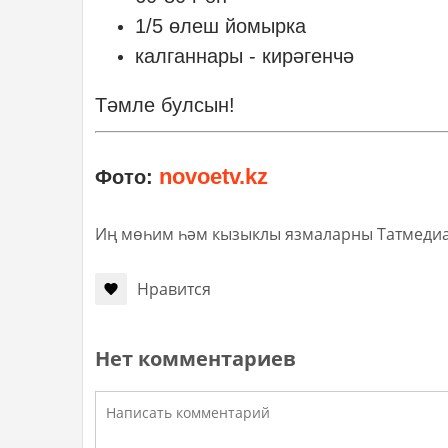
1/5 өлеш йомырка
калганнары - кирәгенчә
Тәмле булсын!
novoetv.kz
Фото:
Иң мөһим һәм кызыклы язмаларны Татмеди
Нравится
Нет комментариев