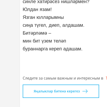
синле хатирәсез нишләрмен?
Юлдан язам!
Язган юлларымны
сиңа түгел, диеп, алдашам.
Битәрләмә –
мин бит үзем теләп
бураннарга кереп адашам.
Следите за самым важным и интересным в
Яңалыклар битенә керегез