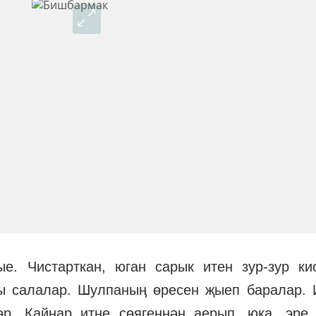
е. Чистарткан, юган сарык итен зур-зур ки
гы салалар. Шулпаның өресен җыеп баралар. 
р. Кайнар итне сөягеннән аерып, юка, эре 