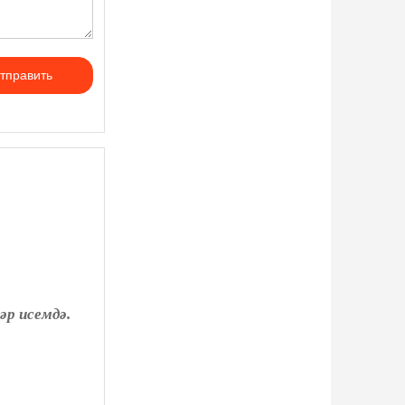
тправить
әр исемдә.