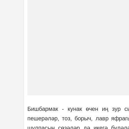
Бишбармак - кунак өчен иң зур сы
пешерәләр, тоз, борыч, лавр яфра
шулпасын сөзәләр дә икегә бүләлә