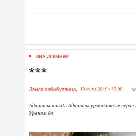
ЯҢА ИСЕМНӘР
***
Ләйлә Хәбибуллина,
10 март 2019 - 15:00
Адашасы килә!.. Адашасы урман төсле серле 
Уранам да