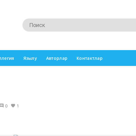
ллегия
Язылу
Авторлар
Контактлар
0
1