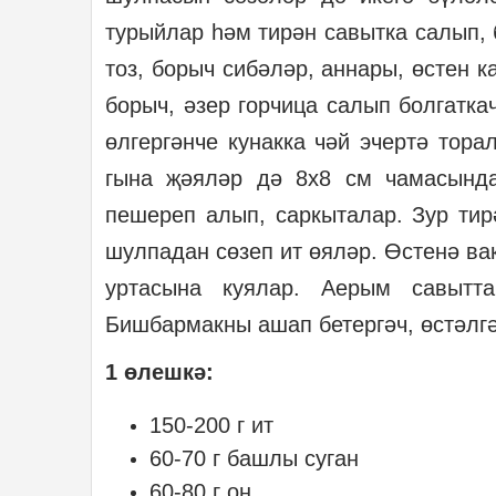
турыйлар һәм тирән савытка салып,
тоз, борыч сибәләр, аннары, өстен 
борыч, әзер горчица салып болгатка
өлгергәнче кунакка чәй эчертә тор
гына җәяләр дә 8х8 см чамасында
пешереп алып, саркыталар. Зур ти
шулпадан сөзеп ит өяләр. Өстенә вак
уртасына куялар. Аерым савытт
Бишбармакны ашап бетергәч, өстәлг
1 өлешкә:
150-200 г ит
60-70 г башлы суган
60-80 г он