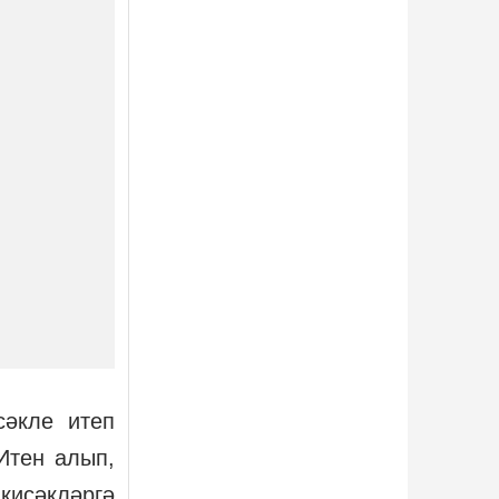
сәкле итеп
Итен алып,
кисәкләргә