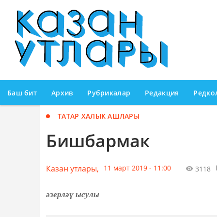
Баш бит
Архив
Рубрикалар
Редакция
Редко
ТАТАР ХАЛЫК АШЛАРЫ
Бишбармак
Казан утлары,
11 март 2019 - 11:00
3118
әзерләү ысулы