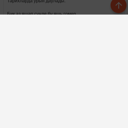
Тарихларда урын даулады.
Бик аз яшәп сүнде бу яшь гомер,
Иҗат белән янды, талпынды.
Халкы өчен яшәп, мәйданнарда
Һәйкәл булып Тукай калкыды.
Мөхәммәтова Язилә Илнур кызы. Нурлат
Следите за самым важным и интересным в
Telegram-канале
Татмедиа
Яңалыклар битенә керегез