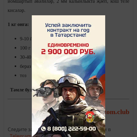
йомшартып әвәлиләр, 2 мм калынлыкта җәеп, кош теле
кисәләр.
1 кг онга:
9-10 йомырка
100 г сөт
30-40 г шикәр комы
бераз гына чәй содасы
тоз
Тәмле булсын!
temtom.club
фото:
Следите за самым важным и интересным в
Telegram-канале
Татмедиа