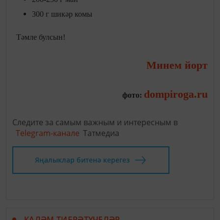
300 г шикәр комы
Тәмле булсын!
Минем йорт
dompiroga.ru
фото:
Следите за самым важным и интересным в
Telegram-канале
Татмедиа
Яңалыклар битенә керегез
КАЛӘМ ТИБРӘТҮЧЕЛӘР