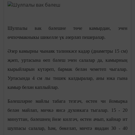
Шулпалы вак бәлешне төче камырдан, эчен
өчпочмакныкы шикелле үк әзерләп пешерәләр.
Әзер камырны чынаяк тәлинкәсе кадәр (диаметры 15 см)
җәеп, уртасына өеп бәлеш эчен салалар да, камырның
кырыйларын күтәреп, бармак белән чеметеп чыгалар.
Уртасында 4 см лы тишек калдыралар, аны юка гына
камыр белән каплыйлар.
Бәлешләрне майлы табага тезгәч, өстен чи йомырка
белән майлап, мичкә яисә духовкага тыгалар. 15 - 20
минуттан, бәлешнең йөзе килгәч, өстен ачып, кайнар ит
шулпасы салалар, һәм, бөкеләп, мичтә яңадан 30 - 40