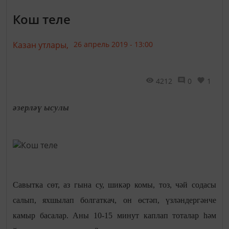
Кош теле
Казан утлары,
26 апрель 2019 - 13:00
4212
0
1
әзерләү ысулы
Савытка сөт, аз гына су, шикәр комы, тоз, чәй содасы
салып, яхшылап болгаткач, он өстәп, үзләндергәнче
камыр басалар. Аны 10-15 минут каплап тоталар һәм