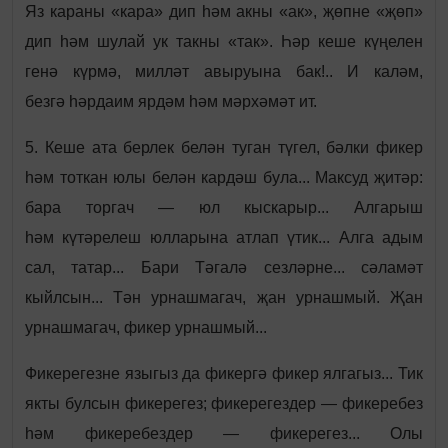
Яз караны «кара» дип һәм акны «ак», җөпне «җөп»
дип һәм шулай ук такны «так». Һәр кеше күңелен
генә күрмә, милләт авыруына бак!.. И каләм,
безгә һәрдаим ярдәм һәм мәрхәмәт ит.
5. Кеше ата берлек белән туган түгел, бәлки фикер
һәм тоткан юлы белән кардәш була... Максуд җитәр:
бара торгач — юл кыскарыр... Алгарыш
һәм күтәрелеш юлларына атлап үтик... Алга адым
сал, татар... Бари Тәгалә сезләрне... сәламәт
кыйлсын... Тән урнашмагач, җан урнашмый. Җан
урнашмагач, фикер урнашмый...
Фикерегезне языгыз да фикергә фикер ялгагыз... Тик
якты булсын фикерегез; фикерегездер — фикеребез
һәм фикеребездер — фикерегез... Олы