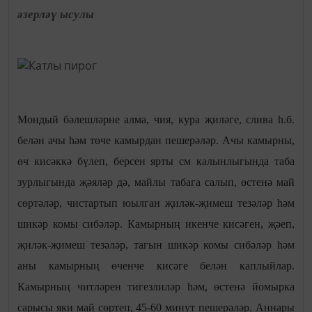
әзерләү ысулы
Мондый бәлешләрне алма, чия, кура җиләге, слива һ.б.
белән ачы һәм төче камырдан пешерәләр. Ачы камырны,
өч кисәккә бүлеп, берсен ярты см калынлыгында таба
зурлыгында җәяләр дә, майлы табага салып, өстенә май
сөртәләр, чистартып юылган җиләк-җимеш тезәләр һәм
шикәр комы сибәләр. Камырның икенче кисәген, җәеп,
җиләк-җимеш тезәләр, тагын шикәр комы сибәләр һәм
аны камырның өченче кисәге белән каплыйлар.
Камырның читләрен тигезлиләр һәм, өстенә йомырка
сарысы яки май сөртеп, 45-60 минут пешерәләр. Аннары