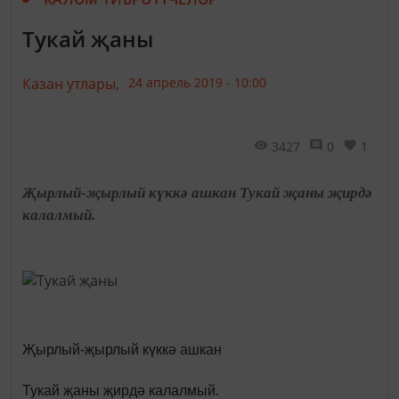
Тукай җаны
Казан утлары,
24 апрель 2019 - 10:00
3427
0
1
Җырлый-җырлый күккә ашкан Тукай җаны җирдә
калалмый.
Җырлый-җырлый күккә ашкан
Тукай җаны җирдә калалмый.