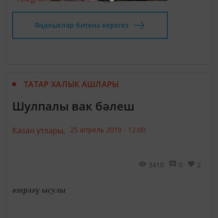
Яңалыклар битенә керегез
ТАТАР ХАЛЫК АШЛАРЫ
Шулпалы вак бәлеш
Казан утлары,
25 апрель 2019 - 12:00
3410
0
2
әзерләү ысулы