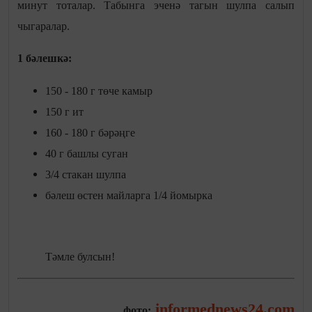
минут тоталар. Табынга эченә тагын шулпа салып
чыгаралар.
1 бәлешкә:
150 - 180 г төче камыр
150 г ит
160 - 180 г бәрәңге
40 г башлы суган
3/4 стакан шулпа
бәлеш өстен майларга 1/4 йомырка
Тәмле булсын!
informednews24.com
фото: