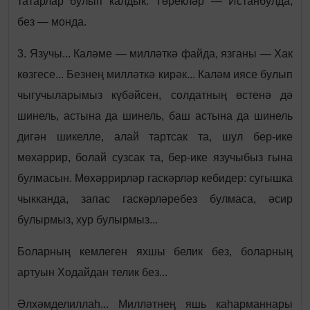
татарлар булып калдык. Төрекләр — Истанбулда,
без — монда.
3. Язучы... Каләме — милләткә файда, язганы — Хак
көзгесе... Безнең милләткә кирәк... Каләм иясе булып
чыгучыларымыз күбәйсен, солдатның өстенә дә
шинель, астына да шинель, баш астына да шинель
дигән шикелле, алай тартсак та, шул бер-ике
мөхәррир, болай сузсак та, бер-ике язучыбыз гына
булмасын. Мөхәррирләр гаскәрләр кебидер: сугышка
чыкканда, запас гаскәрләребез булмаса, әсир
булырмыз, хур булырмыз...
Боларның кемлеген яхшы белик без, боларның
артуын Ходайдан телик без...
Әлхәмделиллаһ... Милләтнең яшь каһарманнары