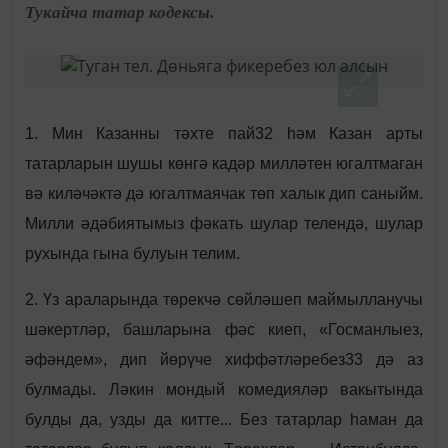
Тукайча татар кодексы.
1. Мин Казанны тәхте пай32 һәм Казан арты
татарларын шушы көнгә кадәр милләтен югалтмаган
вә киләчәктә дә югалтмаячак төп халык дип саныйм.
Милли әдәбиятымыз фәкать шулар телендә, шулар
рухында гына булуын телим.
2. Үз араларында төрекчә сөйләшеп маймылланучы
шәкертләр, башларына фәс киеп, «Госманлыез,
әфәндем», дип йөрүче хиффәтләребез33 дә аз
булмады. Ләкин мондый комедияләр вакытында
булды да, узды да китте... Без татарлар һаман да