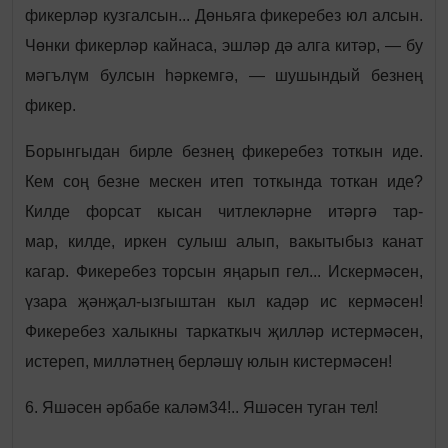
фикерләр кузгалсын... Дөньяга фикеребез юл алсын.
Чөнки фикерләр кайнаса, эшләр дә алга китәр, — бу
мәгълүм булсын һәркемгә, — шушындый безнең
фикер.
Борынгыдан бирле безнең фикеребез тоткын иде.
Кем соң безне мескен итеп тоткында тоткан иде?
Килде форсат кысан читлекләрне итәргә тар-
мар, килде, иркен сулыш алып, вакытыбыз канат
кагар. Фикеребез торсын яңарып гел... Искермәсен,
үзара җәнҗал-ызгыштан кыл кадәр ис кермәсен!
Фикеребез халыкны таркаткыч җилләр истермәсен,
истереп, милләтнең берләшү юлын кистермәсен!
6. Яшәсен әрбабе каләм34!.. Яшәсен туган тел!