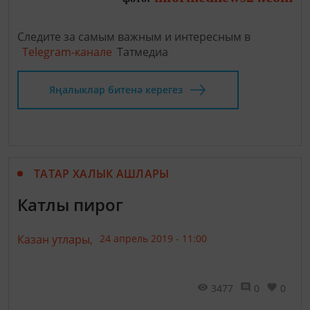
Следите за самым важным и интересным в
Telegram-канале
Татмедиа
Яңалыклар битенә керегез
ТАТАР ХАЛЫК АШЛАРЫ
Катлы пирог
Казан утлары,
24 апрель 2019 - 11:00
3477
0
0