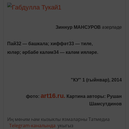
Зиннур МАНСУРОВ
әзерләде
Пай32 — башкала; хиффәт33 — тиле,
юләр; әрбабе каләм34 — каләм ияләре.
"КУ" 1 (гыйнвар), 2014
art16.ru.
фото:
Картина авторы: Рушан
Шамсутдинов
Иң мөһим һәм кызыклы язмаларны Татмедиа
Telegram-каналында
укыгыз