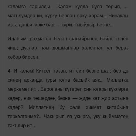
каләмгә сарылды... Каләм кулда була торып, ...
мәгълүмдер ки, курку берлән өркү хәрәм... Ничаклы
изсә дөнья, ирке бар — куркытмыйдыр безне...
Илаһым, рәхмәтең белән шагыйрьнең бәйле телен
чиш; дуслар һәм дошманнар хәленнән ул бераз
хәбәр бирсен.
4. И каләм! Китсен газап, ит син безне шат; без дә
синең аркаңда туры юлга басыйк аяк... Милләткә
мәрхәмәт ит... Европаны күтәреп син югары күкләргә
кадәр, ник төшердең безне — җиде кат җир астына
кадәр? Милләтнең бу хәле хикмәт китабына
теркәлгәнме?.. Чакырып яз укырга, уку кыйммәтен
тәкъдир ит...