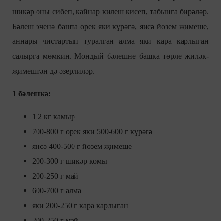
шикәр оны сибеп, кайнар килеш кисеп, табынга бирәләр.
Бәлеш эченә башта өрек яки күрәгә, яисә йөзем җимеше,
аннары чистартып туралган алма яки кара карлыган
салырга мөмкин. Мондый бәлешне башка төрле җиләк-
җимештән дә әзерлиләр.
1 бәлешкә:
1,2 кг камыр
700-800 г өрек яки 500-600 г күрәгә
яисә 400-500 г йөзем җимеше
200-300 г шикәр комы
200-250 г май
600-700 г алма
яки 200-250 г кара карлыган
200-250 г май