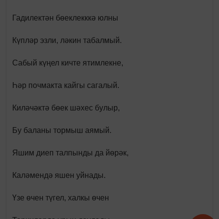
Гадилектән бөеклекккә юлны
Күпләр эзли, ләкин табалмый.
Сабый күңел кичте ятимлекне,
Һәр почмакта кайгы сагалый.
Киләчәктә бөек шәхес булыр,
Бу баланы тормыш аямый.
Яшим диеп талпынды да йөрәк,
Каләмендә яшен уйнады.
Үзе өчен түгел, халкы өчен