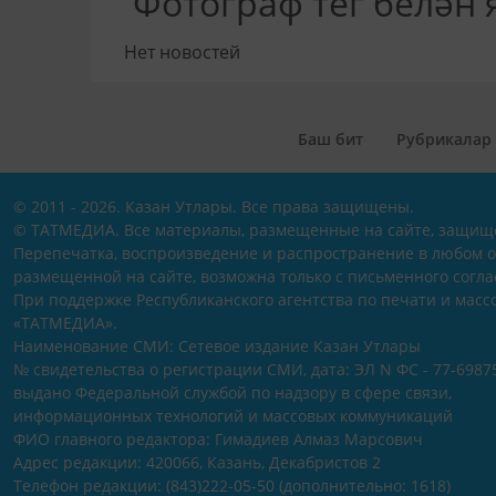
Фотограф тег белән
Нет новостей
Баш бит
Рубрикалар
© 2011 - 2026. Казан Утлары. Все права защищены.
© ТАТМЕДИА. Все материалы, размещенные на сайте, защищ
Перепечатка, воспроизведение и распространение в любом 
размещенной на сайте, возможна только с письменного согл
При поддержке Республиканского агентства по печати и мас
«ТАТМЕДИА».
Наименование СМИ: Сетевое издание Казан Утлары
№ свидетельства о регистрации СМИ, дата: ЭЛ N ФС - 77-69875
выдано Федеральной службой по надзору в сфере связи,
информационных технологий и массовых коммуникаций
ФИО главного редактора: Гимадиев Алмаз Марсович
Адрес редакции: 420066, Казань, Декабристов 2
Телефон редакции: (843)222-05-50 (дополнительно: 1618)