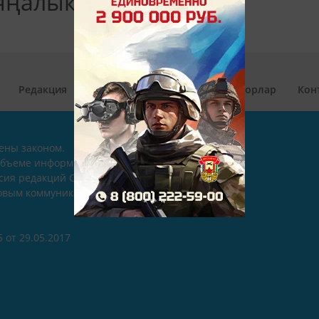
 яңалыклар
Редакция
Редколлегия
Язылу
Авторлар
Кон
ены законом.
объеме информации,
асия редакций СМИ.
совым коммуникациям
 от 29.05.2017