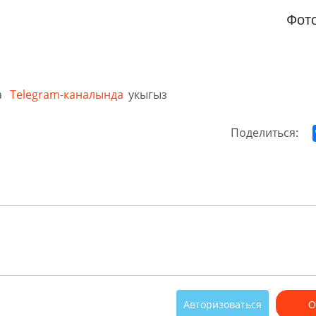
Фот
а
Telegram-каналында
укыгыз
Поделиться:
Авторизоваться
О