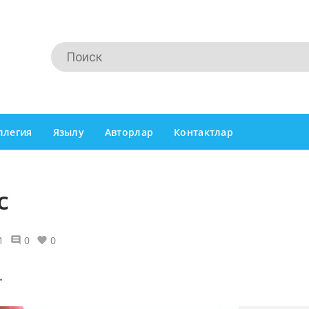
ллегия
Язылу
Авторлар
Контактлар
с
1
0
0
.