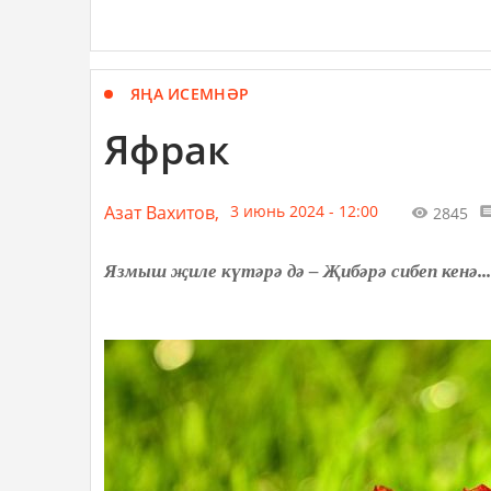
ЯҢА ИСЕМНӘР
Яфрак
Азат Вахитов,
3 июнь 2024 - 12:00
2845
Язмыш җиле күтәрә дә – Җибәрә сибеп кенә...