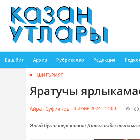
Баш бит
Архив
Рубрикалар
Редакция
Редко
ШИГЪРИЯТ
Яратучы ярлыкама
Айрат Суфиянов,
3 июнь 2024 - 14:00
180
Яный бүген тереклеккә Давыл алды тынлыгы