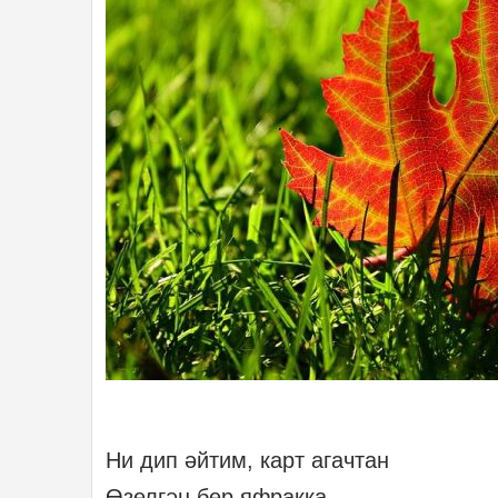
Ни дип әйтим, карт агачтан
Өзелгән бер яфракка.