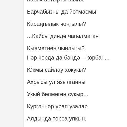
Барчабызны да йотмасмы
Караңгылык чоңгылы?
...Кайсы диндә чагылмаган
Кыямәтнең чынлыгы?.
Һәр чорда да бәндә – корбан...
Юкмы сайлау хокукы?
Ахрысы ул язылганны
Укый белмәгән сукыр...
Күргәннәр урап узалар
Алдында торса упкын.