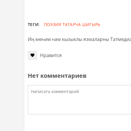
ТЕГИ:
ПОЭЗИЯ
ТАТАРЧА ШИГЫРЬ
Иң мөһим һәм кызыклы язмаларны Татмеди
Нравится
Нет комментариев