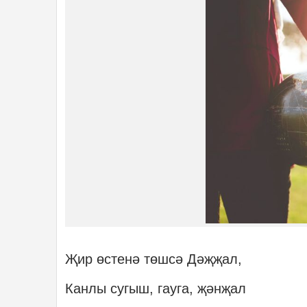
Җир өстенә төшсә Дәҗҗал,
Канлы сугыш, гауга, җәнҗал