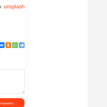
unsplash
о:
тправить