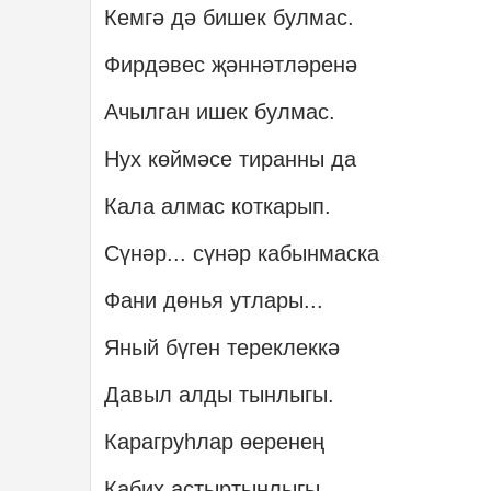
Кемгә дә бишек булмас.
Фирдәвес җәннәтләренә
Ачылган ишек булмас.
Нух көймәсе тиранны да
Кала алмас коткарып.
Сүнәр... сүнәр кабынмаска
Фани дөнья утлары...
Яный бүген тереклеккә
Давыл алды тынлыгы.
Карагруһлар өеренең
Кабих астыртынлыгы.