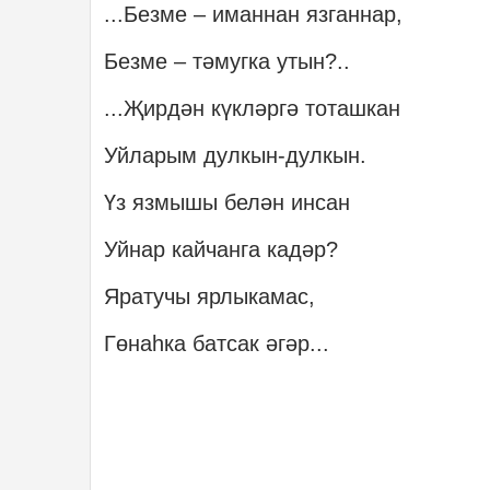
...Безме – иманнан язганнар,
Безме – тәмугка утын?..
...Җирдән күкләргә тоташкан
Уйларым дулкын-дулкын.
Үз язмышы белән инсан
Уйнар кайчанга кадәр?
Яратучы ярлыкамас,
Гөнаһка батсак әгәр...