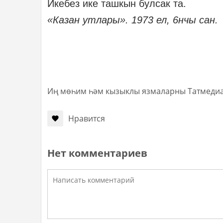
Икебез ике ташкын булсак та.
«Казан утлары». 1973 ел, 6нчы сан.
Иң мөһим һәм кызыклы язмаларны Татмеди
Нравится
Нет комментариев