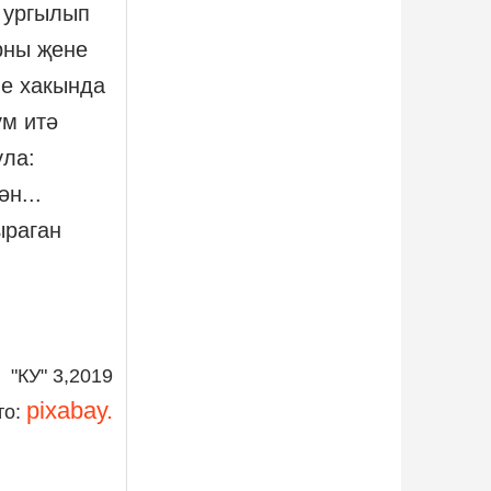
 ургылып
рны җене
е хакында
үм итә
ула:
н...
ыраган
"КУ" 3,2019
pixabay.
то: