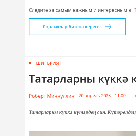
Следите за самым важным и интересным в
Яңалыклар битенә керегез
ШИГЪРИЯТ
Татарларны күккә к
Роберт Миңнуллин,
20 апрель 2025 - 11:00
Татарларны күккә күтәрдең син, Күтәрелдең б