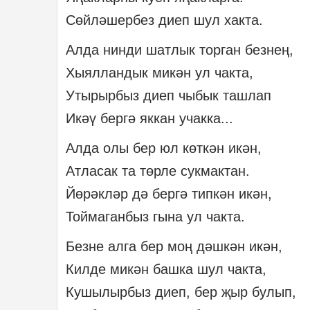
Сөйләшербез диеп шул хакта.
Алда нинди шатлык торган безнең,
Хыялландык микән ул чакта,
Утырырбыз диеп чыбык ташлап
Икәү бергә яккан учакка...
Алда олы бер юл көткән икән,
Атласак та төрле сукмактан.
Йөрәкләр дә бергә типкән икән,
Тоймаганбыз гына ул чакта.
Безне алга бер моң дәшкән икән,
Килде микән башка шул чакта,
Кушылырбыз диеп, бер җыр булып,