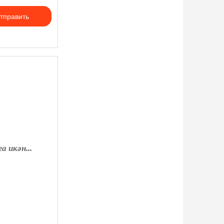
тправить
 икән...