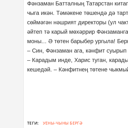
Фәнзаман Батталның Татарстан кита
чыга икән. Тәмәкене төшендә дә та
сөймәгән нәшрият директоры (ул ча
әйтеп тә карый мөхәррир Фәнзаманга
моны... Ә төтен барыбер ургыла! Бе
– Син, Фәнзаман ага, кәнфит суырып
– Карадым инде, Харис туган, карад
кешедәй. – Кәнфитнең төтене чыкмый
ТЕГИ:
УЕНЫ-ЧЫНЫ БЕРГӘ