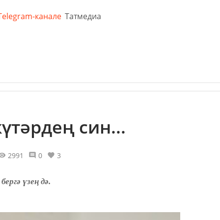
Telegram-канале
Татмедиа
үтәрдең син...
2991
0
3
ергә үзең дә.