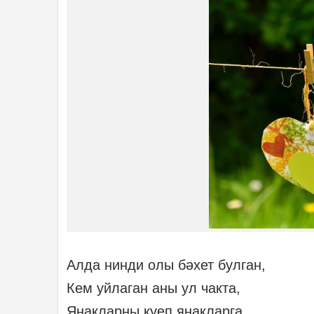
Алда нинди олы бәхет булган,
Кем уйлаган аны ул чакта,
Яңакларны куеп яңакларга.