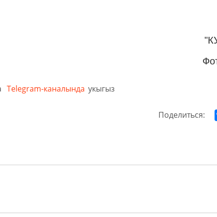
"К
Фо
а
Telegram-каналында
укыгыз
Поделиться: