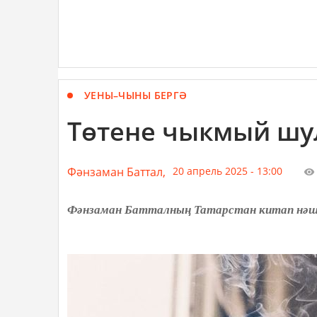
УЕНЫ–ЧЫНЫ БЕРГӘ
Төтене чыкмый шу
Фәнзаман Баттал,
20 апрель 2025 - 13:00
Фәнзаман Батталның Татарстан китап нәшр