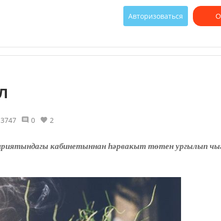
Авторизоваться
О
л
3747
0
2
иятындагы кабинетыннан һәрвакыт төтен ургылып чыга