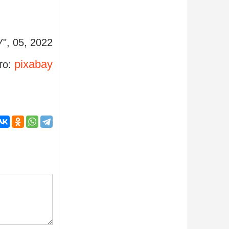
У", 05, 2022
pixabay
то: