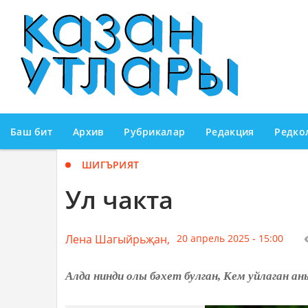
Баш бит
Архив
Рубрикалар
Редакция
Редко
ШИГЪРИЯТ
Ул чакта
Лена Шагыйрьҗан,
20 апрель 2025 - 15:00
Алда нинди олы бәхет булган, Кем уйлаган ан