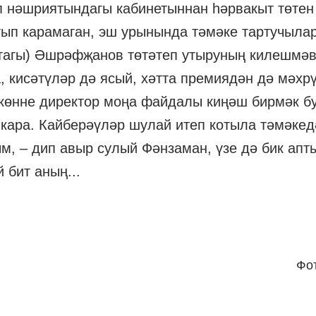
п нәшриятындагы кабинетыннан һәрвакыт
төтен
ртып карамаган, эш урынында тәмәке
тартучыла
ктагы) Әшрәфҗанов төтәтеп
утыруның килешмәв
, кисәтүләр дә
ясый, хәтта премиядән дә мәхр
ркөнне
директор моңа файдалы киңәш бирмәк б
 кара. Кайберәүләр шулай итеп котыла
тәмәкедә
ым, – дип авыр сулый Фәнзаман, үзе дә бик
апт
 бит аның...
Фо