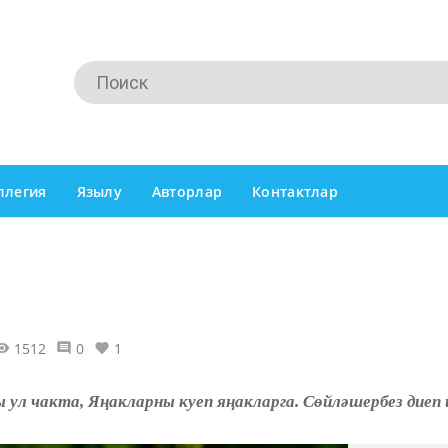
ллегия
Язылу
Авторлар
Контактлар
1512
0
1
ы ул чакта, Яңакларны куеп яңакларга. Сөйләшербез диеп