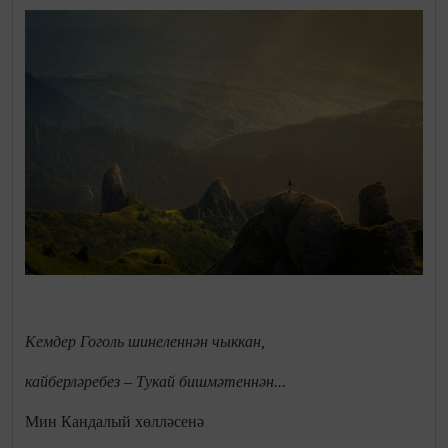
Кемдер Гоголь шинеленнән чыккан,
кайберләребез – Тукай бишмәтеннән...
Мин Кандалый хөлләсенә