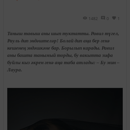
1482
0
1
Таныш тавыш аны шып туктатты. Равил түгел,
Рауль дип эндәштеләр! Болай дип аңа бер генә
кешенең эндәшкәне бар. Борылып карады. Равил
аны башта танымый торды, бу вакытта зифа
буйлы кыз әкрен генә аңа таба атлады: – Бу мин –
Лаура.