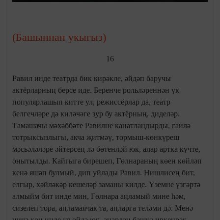
(Башыннан укыгыз)
16
Равил инде театрда бик кирәкле, әйдәп баручы
актёрларның берсе иде. Беренче рольләреннән үк
популярлашып китте ул, режиссёрлар да, театр
белгечләре дә киләчәге зур бу актёрның, диделәр.
Тамашачы мәхәббәте Равилне канатландырды, гаилә
тотрыксызлыгы, акча җитмәү, тормыш-көнкүреш
мәсьәләләре әйтерсең лә бөтенләй юк, алар артка күчте,
онытылды. Кайгыга бирешеп, Гөлнараның көен көйләп
кенә яшәп булмый, дип уйлады Равил. Нишлисең бит,
елгыр, хәйләкәр кешеләр заманы килде. Үземне үзгәртә
алмыйм бит инде мин, Гөлнара аңламый мине һәм,
сизелеп тора, аңламаячак та, аңларга теләми дә. Менә
ничә көн инде ул өйдә юк, аңардан башка иркенрәк,