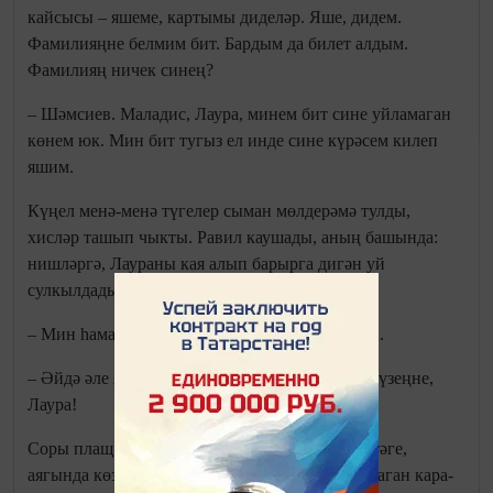
кайсысы – яшеме, картымы диделәр. Яше, дидем.
Фамилияңне белмим бит. Бардым да билет алдым.
Фамилияң ничек синең?
– Шәмсиев. Маладис, Лаура, минем бит сине уйламаган
көнем юк. Мин бит тугыз ел инде сине күрәсем килеп
яшим.
Күңел менә-менә түгелер сыман мөлдерәмә тулды,
хисләр ташып чыкты. Равил каушады, аның башында:
нишләргә, Лаураны кая алып барырга дигән уй
сулкылдады.
– Мин һаман ышанып җитә алмыйм, – диде ул.
– Әйдә әле яктыгарак. Җентекләп карыйм әле үзеңне,
Лаура!
Соры плащ, плащыннан да озынрак күлмәк итәге,
аягында көзге ботинка, башына матур итеп ураган кара-