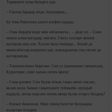
Тормышта хуҗа булырга иде.
– Гаиләң бардыр инде, балаларың...
Бу тема Равилнең кинәт кәефен кырды.
– Озак йөрдем инде мин өйләнмичә... – диде ул. – Сине
оныта алмагангадыр, мөгаен. Гаилә хәлләре минем
катлаулы шул әле. Хатын бала төшерде... Болай да
мөнәсәбәтләр киеренке иде, выкидыштан соң тагын да
катлауланды.
– Төшенкелеккә бирелмә. Син үз урыныңны тапкансың.
Күрәсеңме, сине халык ничек ярата!
– Сиңа рәхмәт. Син бүләк иткән тәңкә мине саклап,
яклап килә. Һаман гаҗәпләнеп туймыйм, шундый
кадерле, затлы нәрсәне ничек миңа бүләк итәргә булдың?
– Рәхмәт йөзеннән. Мин синең бәхетле булуыңны
ихластан теләдем.