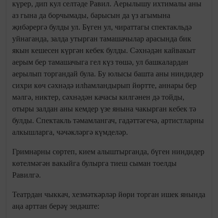
күрер, дип кул селтәде Равил. Аерылышу ихтималы аны
аз гына да борчымады, барысын да үз агымына
җибәрергә булды ул. Бүген ул, чираттагы спектакльдә
уйнаганда, залда утырган тамашачылар арасында бик
якын кешесен күргән кебек булды. Сәхнәдән кайвакыт
аерым бер тамашачыга гел күз төшә, ул башкалардан
аерылып торгандай була. Бу юлысы башта аны ниндидер
сихри көч сәхнәдә илһамландырып йөртте, аннары бер
мәлгә, никтер, сәхнәдән качасы килгәнен дә тойды,
отыры залдан аны кемдер үзе янына чакырган кебек тә
булды. Спектакль тәмамлангач, гадәттәгечә, артистларны
алкышларга, чәчәкләргә күмделәр.
Гримнарны сөртеп, кием алыштырганда, бүген ниндидер
көтелмәгән вакыйга булырга тиеш сыман тоелды
Равилгә.
Театрдан чыккач, хезмәткәрләр йөри торган ишек янында
аңа арттан берәү эндәште: