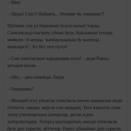
– Мин.
– Лаура! Син?! Ниһаять... Өнемме бу, төшемме?!
Шуннан соң ул беркавым телсез калып торды.
Спектакльдә паузаны уйнап була, бушлыкны тутыру
мөмкин. Ә монда, чынбарлыкның бу мәлендә
нишләргә?.. Бу бит уен түгел!
– Син спектакльне карадыңмы әллә? – диде Равил,
аптыраганнан.
– Әйе, – дип елмайды Лаура.
– Ошадымы?
– Мондый егет уйнаган спектакль ничек ошамасын инде.
Әлбәттә, ошады, аеруча син ошадың. Теге вакытта: сине
театр училищесына алачаклар, дигән идем,
хәтерлисеңдер. Театрга шалтыратып, нинди спектакль
була дип сорагач, әйттеләр. Равил уйныймы дип сорагач,