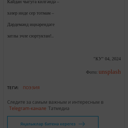
Кайдан чыгуга килгәндә –
хәзер инде сер тотмам –
Дәрдемәнд иңнәрендәге
затлы эчле сюртуктан!..
"КУ" 04, 2024
unsplash
Фото:
ТЕГИ:
ПОЭЗИЯ
Следите за самым важным и интересным в
Telegram-канале
Татмедиа
Яңалыклар битенә керегез