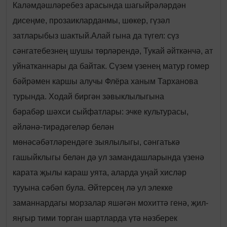
Каләмдәшләребез арасында шагыйрәләрдән
дисеңме, прозаикларданмы, шөкер, гүзәл
затларыбыз шактый.
Алай гына да түгел: сүз
сәнгатебезнең шушы төрләрендә, Тукай әйткәнчә, ат
уйнатканнары да байтак. Сүзем үзенең матур гомер
бәйрәмен каршы алучы Флёра ханым Тарханова
турында. Ходай биргән зәвыклылыгына
бәрабәр шәхси сыйфатлары: эчке культурасы,
әйләнә-тирәдәгеләр белән
мөнәсәбәтләрендәге зыялылыгы, сәнгатькә
гашыйклыгы белән дә ул замандашларында үзенә
карата җылы караш уята, аларда уңай хисләр
тууына сәбәп була. Әйтерсең лә ул элекке
заманнардагы морзалар яшәгән мохиттә генә, җил-
яңгыр тими торган шартларда үтә нәзберек