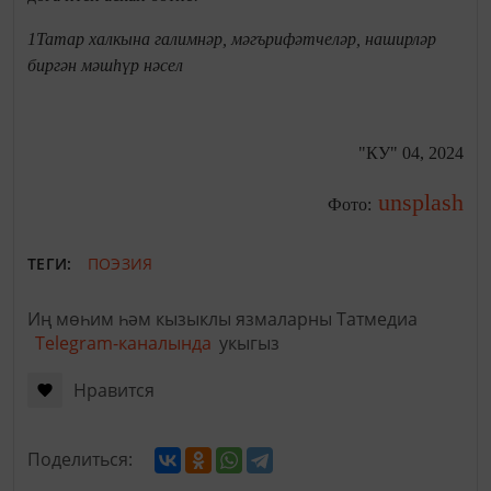
1Татар халкына галимнәр, мәгърифәтчеләр, наширләр
биргән мәшһүр нәсел
"КУ" 04, 2024
unsplash
Фото:
ТЕГИ:
ПОЭЗИЯ
Иң мөһим һәм кызыклы язмаларны Татмедиа
Telegram-каналында
укыгыз
Нравится
Поделиться: