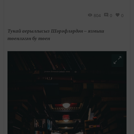
804
0
0
Тукай аерылгысыз Шәрәфләрдән – язмыш
төенләгән бу төен