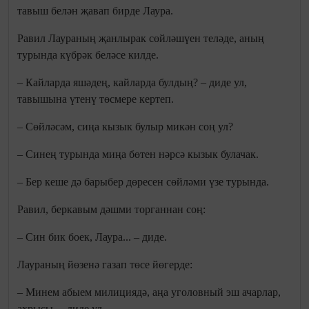
тавыш белән җавап бирде Лаура.
Равил Лаураның җанлырак сөйләшүен теләде, аның
турында күбрәк беләсе килде.
– Кайларда яшәдең, кайларда булдың? – диде ул,
тавышына үтенү төсмере кертеп.
– Сөйләсәм, сиңа кызык булыр микән соң ул?
– Синең турында миңа бөтен нәрсә кызык булачак.
– Бер кеше дә барыбер дөресен сөйләми үзе турында.
Равил, беркавым дәшми торганнан соң:
– Син бик боек, Лаура... – диде.
Лаураның йөзенә газап төсе йөгерде:
– Минем абыем милициядә, аңа уголовный эш ачарлар,
ахрысы, – диде ул.