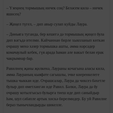
– Үзеңнең тормышың ничек соң? Беләсем килә – ничек
яшисең?
– Җиңел түгел, – дип авыр сулап куйды Лаура.
– Дөньяга туганда, бер кешегә дә тормышың җиңел була
дип вәгъдә ителми. Кайчаннан бирле хыялланып көткән
очрашу менә хәзер тормышка ашты, әмма нәрсәдер
комачаулый кебек, гүя арада һаман әле вакыт белән ерак
чакрымнар бар.
Равилнең җаны җилкенә, Лаураны кочагына аласы килә,
әмма Лаураның кыяфәте сагышлы, эчке киеренкелеге
тышка чыккан иде. Очрашсалар, Лаура да чиксез бәхетле
булыр дип өметләнгән иде Равил. Бәлки, Лаура да бу
очрашу котылгысыз булырга тиеш иде дип саныйдыр
һәм, шул сәбәпле артык хискә бирелмидер. Бу уй Равилне
бераз тынычландырды шикелле.