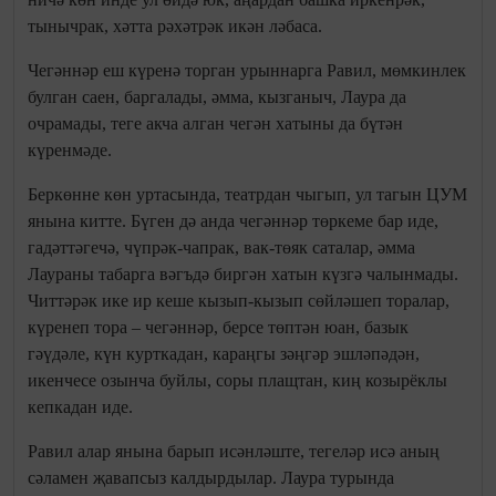
тынычрак, хәтта рәхәтрәк икән ләбаса.
Чегәннәр еш күренә торган урыннарга Равил, мөмкинлек
булган саен, баргалады, әмма, кызганыч, Лаура да
очрамады, теге акча алган чегән хатыны да бүтән
күренмәде.
Беркөнне көн уртасында, театрдан чыгып, ул тагын ЦУМ
янына китте. Бүген дә анда чегәннәр төркеме бар иде,
гадәттәгечә, чүпрәк-чапрак, вак-төяк саталар, әмма
Лаураны табарга вәгъдә биргән хатын күзгә чалынмады.
Читтәрәк ике ир кеше кызып-кызып сөйләшеп торалар,
күренеп тора – чегәннәр, берсе төптән юан, базык
гәүдәле, күн курткадан, караңгы зәңгәр эшләпәдән,
икенчесе озынча буйлы, соры плащтан, киң козырёклы
кепкадан иде.
Равил алар янына барып исәнләште, тегеләр исә аның
сәламен җавапсыз калдырдылар. Лаура турында