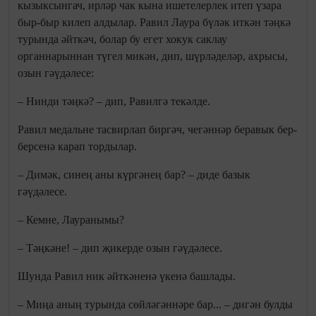
кызыксынгач, ирләр чак кына ишетелерлек итеп үзара
быр-быр килеп алдылар. Равил Лаура бүләк иткән тәңкә
турында әйткәч, болар бу егет хокук саклау
органнарыннан түгел микән, дип, шүрләделәр, ахрысы,
озын гәүдәлесе:
– Нинди тәңкә? – дип, Равилгә текәлде.
Равил медальне тасвирлап биргәч, чегәннәр беравык бер-
берсенә карап тордылар.
– Димәк, синең аны күргәнең бар? – диде базык
гәүдәлесе.
– Кемне, Лауранымы?
– Тәңкәне! – дип җикерде озын гәүдәлесе.
Шунда Равил ник әйткәненә үкенә башлады.
– Миңа аның турында сөйләгәннәре бар... – дигән булды