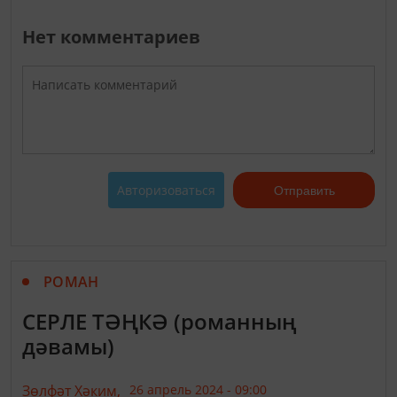
Нет комментариев
Авторизоваться
Отправить
РОМАН
СЕРЛЕ ТӘҢКӘ (романның
дәвамы)
Зөлфәт Хәким,
26 апрель 2024 - 09:00