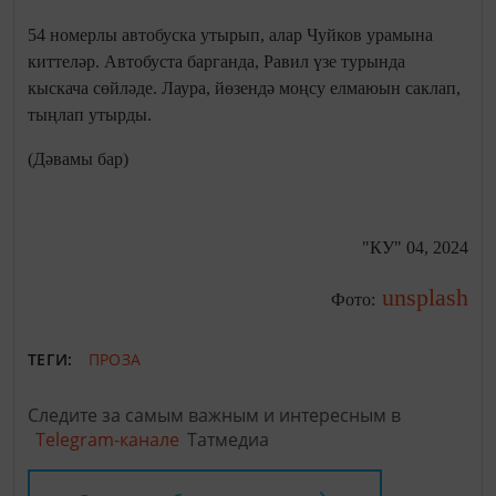
54 номерлы автобуска утырып, алар Чуйков урамына
киттеләр. Автобуста барганда, Равил үзе турында
кыскача сөйләде. Лаура, йөзендә моңсу елмаюын саклап,
тыңлап утырды.
(Дәвамы бар)
"КУ" 04, 2024
unsplash
Фото:
ТЕГИ:
ПРОЗА
Следите за самым важным и интересным в
Telegram-канале
Татмедиа