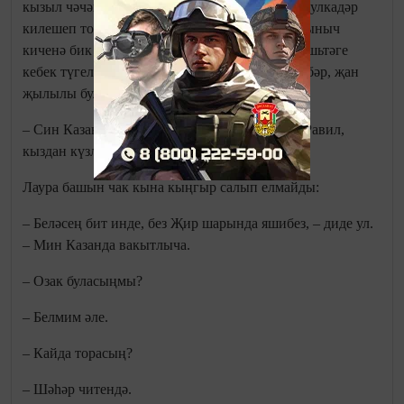
кызыл чәчәкле шәл – Лаураның киеме үзенә шулкадәр
килешеп тора, сагышлы елмаюы исә көзнең тыныч
киченә бик тәңгәл иде. Үзгәргән ул, унҗиде яшьтәге
кебек түгел, олыгаю сизелә, әмма элеккечә чибәр, җан
җылылы булып калган.
– Син Казанда яшисеңме әллә? – дип сорады Равил,
кыздан күзләрен алмыйча.
Лаура башын чак кына кыңгыр салып елмайды:
– Беләсең бит инде, без Җир шарында яшибез, – диде ул.
– Мин Казанда вакытлыча.
– Озак буласыңмы?
– Белмим әле.
– Кайда торасың?
– Шәһәр читендә.