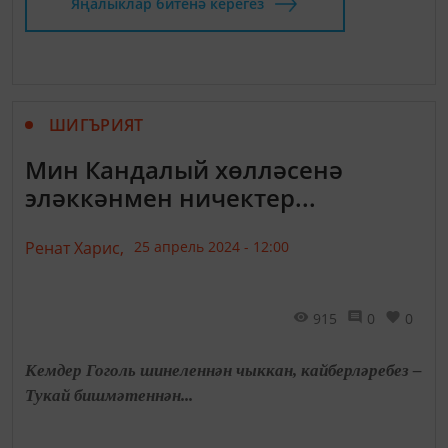
Яңалыклар битенә керегез
ШИГЪРИЯТ
Мин Кандалый хөлләсенә
эләккәнмен ничектер...
Ренат Харис,
25 апрель 2024 - 12:00
915
0
0
Кемдер Гоголь шинеленнән чыккан, кайберләребез –
Тукай бишмәтеннән...