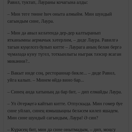
Равил, туктап, Лаураны кочагына алды:
– Мин теге төнне һич оныта алмыйм. Мин шундый
сагындым сине, Лаура.
– Мин дә авыл келәтендә дер-дер калтыранып
ятканымны аермачык хәтерлим, – диде Лаура. Равилгә
тагын күңелсез булып китте – Лаурага аның белән бергә
чүмәләдә куну түгел, тоткынлыгы ныграк тәэсир ясаган
микәнни?..
– Вакыт инде соң, рестораннар бикле... – диде Равил,
уйга калып. – Минем өйдә вино бар...
– Синең анда хатының да бар бит, – дип елмайды Лаура.
– Ул Әгерҗегә кайтып китте. Отпускыда. Мин гомер буе
сине уйлап, синең язмышыңны беләсем килеп яшәдем.
Мин сине шундый сагындым, Лаура! Ә син?
– Күрәсең бит, мин дә сине онытмадым, – дип, моңсу