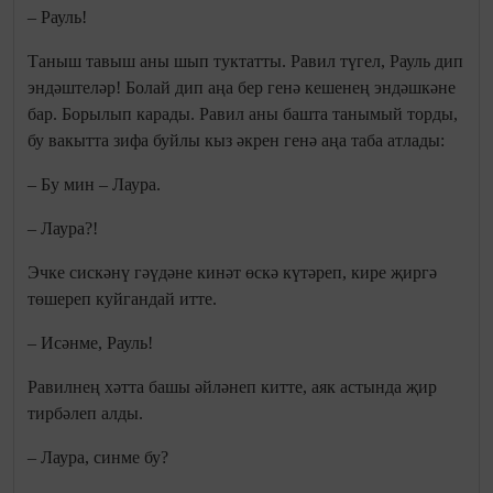
– Рауль!
Таныш тавыш аны шып туктатты. Равил түгел, Рауль дип
эндәштеләр! Болай дип аңа бер генә кешенең эндәшкәне
бар. Борылып карады. Равил аны башта танымый торды,
бу вакытта зифа буйлы кыз әкрен генә аңа таба атлады:
– Бу мин – Лаура.
– Лаура?!
Эчке сискәнү гәүдәне кинәт өскә күтәреп, кире җиргә
төшереп куйгандай итте.
– Исәнме, Рауль!
Равилнең хәтта башы әйләнеп китте, аяк астында җир
тирбәлеп алды.
– Лаура, синме бу?