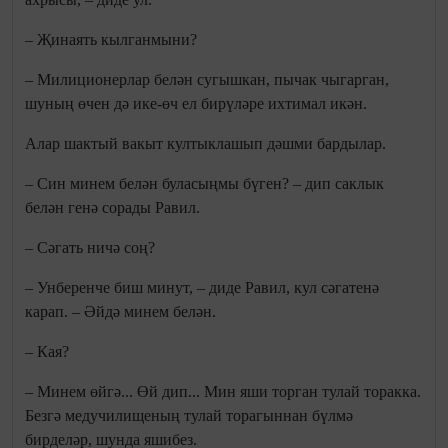
– Җинаять кылганмыни?
– Милиционерлар белән сугышкан, пычак чыгарган,
шуның өчен дә ике-өч ел бирүләре ихтимал икән.
Алар шактый вакыт култыклашып дәшми бардылар.
– Син минем белән буласыңмы бүген? – дип саклык
белән генә сорады Равил.
– Сәгать ничә соң?
– Унберенче биш минут, – диде Равил, кул сәгатенә
карап. – Әйдә минем белән.
– Кая?
– Минем өйгә... Өй дип... Мин яши торган тулай торакка.
Безгә медучилищеның тулай торагыннан бүлмә
бирделәр, шунда яшибез.