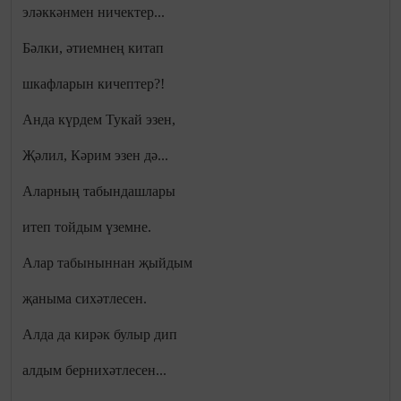
эләккәнмен ничектер...
Бәлки, әтиемнең китап
шкафларын кичептер?!
Анда күрдем Тукай эзен,
Җәлил, Кәрим эзен дә...
Аларның табындашлары
итеп тойдым үземне.
Алар табыныннан җыйдым
җаныма сихәтлесен.
Алда да кирәк булыр дип
алдым бернихәтлесен...