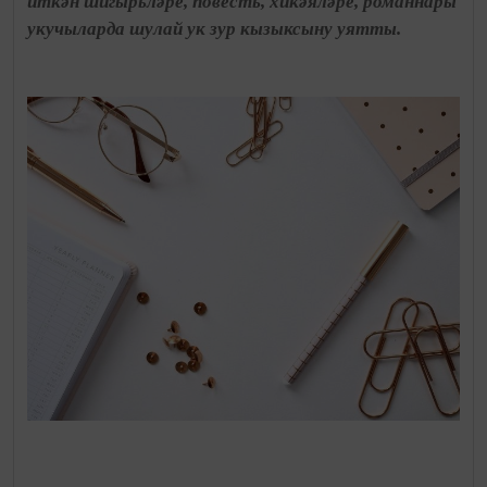
иткән шигырьләре, повесть, хикәяләре, романнары
укучыларда шулай ук зур кызыксыну уятты.