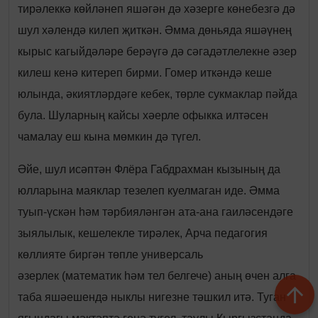
тирәлеккә көйләнеп яшәгән дә хәзерге көнебезгә дә
шул хәлендә килеп җиткән. Әмма дөньяда яшәүнең
кырыс кагыйдәләре берәүгә дә сәгадәтлелекне әзер
килеш кенә китереп бирми. Гомер иткәндә кеше
юлында, әкиятләрдәге кебек, төрле сукмаклар пәйда
була. Шуларның кайсы хәерле офыкка илтәсен
чамалау еш кына мөмкин дә түгел.
Әйе, шул исәптән Флёра Габдрахман кызының да
юлларына маяклар тезелеп куелмаган иде. Әмма
туып-үскән һәм тәрбияләнгән ата-ана гаиләсендәге
зыялылык, кешелекле тирәлек, Арча педагогия
көллияте биргән төпле универсаль
әзерлек (математик һәм тел белгече) аның өчен алга
таба яшәешендә ныклы нигезне тәшкил итә. Туган