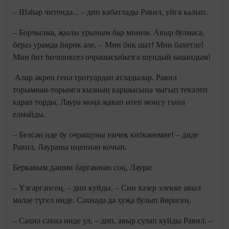
– Шәһәр читендә... – дип кабатлады Равил, уйга калып.
– Борчылма, җылы урыным бар минем. Авыр булмаса,
бераз урамда йөрик әле. – Мин бик шат! Мин бәхетле!
Мин бит һичшиксез очрашасыбызга шундый ышандым!
Алар әкрен генә тротуардан атладылар. Равил
торымнан-торымга кызның каршысына чыгып текәлеп
карап торды, Лаура моңа җавап итеп моңсу гына
елмайды.
– Белсәң иде бу очрашуны ничек көткәнемне! – диде
Равил, Лаураны иңеннән кочып.
Беркавым дәшми барганнан соң, Лаура:
– Үзгәргәнсең, – дип куйды. – Син хәзер элекке авыл
малае түгел инде. Сәхнәдә дә хуҗа булып йөрисең.
– Сәхнә сәхнә инде ул, – дип, авыр сулап куйды Равил. –