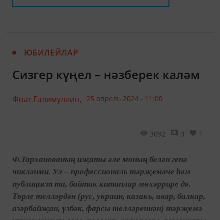
ЮБИЛЕЙЛАР
Сизгер күңел – нәзберек каләм
Фоат Галимуллин,
25 апрель 2024 - 11:00
3092
0
1
Ф.Тарханованың иҗаты әле моның белән генә
чикләнми. Ул – профессиональ тәрҗемәче һәм
публицист та, байтак китаплар мөхәррире дә.
Төрле телләрдән (рус, украин, казакъ, авар, балкар,
азәрбайҗан, үзбәк, фарсы телләреннән) тәрҗемә