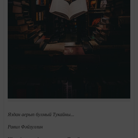
Яздан аерып булмый Тукайны...
Равил Фәйзуллин