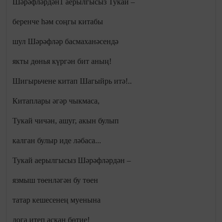
Шәрәфләрдән1 аерылгысыз Тукай –
беренче һәм соңгы китабы
шул Шәрәфләр басмаханәсендә
якты дөнья күргән бит аның!
Шигырьчене китап Шагыйрь итә!..
Китаплары әгәр чыкмаса,
Тукай чичән, ашуг, акын булып
калган булыр иде ләбаса...
Тукай аерылгысыз Шәрәфләрдән –
язмыш төенләгән бу төен
татар кешесенең муенына
дога итеп аскан бөтие!