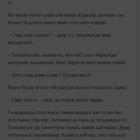
ул.
Чегәннәр тагын үзара сөйләшеп алдылар, шуннан соң
базык гәүдәлесе кинәт яман усал итеп карады:
– Сиңа нәрсә кирәк? – диде ул, тавышында янау
яңгыратып.
– Туктагыз әле, кызмагыз, мин бит сезгә бернинди
начарлык эшләмәдем. Мин Лаура исемле кызны эзлим.
– Нигә сиңа рома кызы?! Күздән югал!
Равил болар белән сөйләшүдән мәгънә юклыгын аңлап:
– Гафу итегез, – диде дә тизрәк китеп барды.
Гөлнараның отпускысы тәмамланырга әле тагын бер
атна вакыт бар иде. Хатынын аз гына да сагынмады ул.
Гөлнара үзе дә, көнче була торып, һаман кайтмады. Ярар,
отпускысы тәмамланыр, Казанга кайтыр, алга таба күз