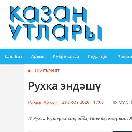
Баш бит
Архив
Рубрикалар
Редакция
Редко
ШИГЪРИЯТ
Рухка эндәшү
Рәмис Аймәт,
29 июль 2026 - 17:00
3086
И Рух!.. Күтәрел син, әйдә, Биеккә, югарыг