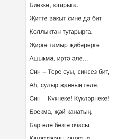
Биеккә, югарыга.
Җитте вакыт сине дә бит
Коллыктан тугарырга.
Җиргә тамыр җибәрергә
Ашыкма, иртә әле...
Син – Тере суы, синсез бит,
Аһ, сулыр җанның гөле.
Син – Күкнеке! Күкләрнеке!
Боекма, җәй канатың.
Бар әле безгә очасы,
Канатларны канатып.