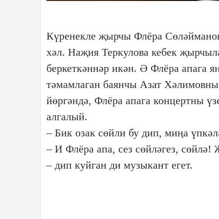
Күренекле җырчы Флёра Сөләйманов
хәл. Наҗия Теркулова кебек җырчыл
беркеткәннәр икән. Ә Флёра апага я
тәмамлаган баянчы Азат Хәлимовны 
йөргәндә, Флёра апага концертны үзе
алгалый.
– Бик озак сөйли бу дип, миңа үпкәл
– И Флёра апа, сез сөйләгез, сөйлә!
– дип куйган ди музыкант егет.