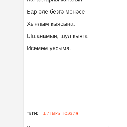
Бар әле безгә менәсе
Хыялым кыясына.
Ышанамын, шул кыяга
Исемем уясыма.
ТЕГИ:
ШИГЫРЬ
ПОЭЗИЯ