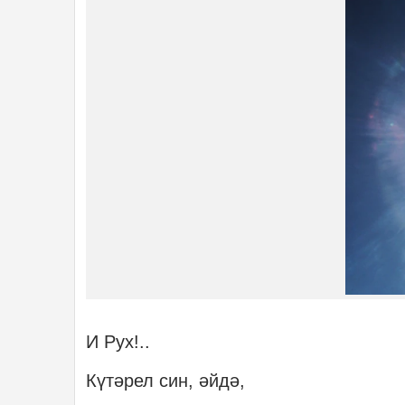
И Рух!..
Күтәрел син, әйдә,