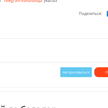
а
Telegram-каналында
укыгыз
Поделиться:
Авторизоваться
О