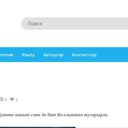
ллегия
Язылу
Авторлар
Контактлар
0
2
а. Җитте вакыт сине дә бит Коллыктан тугарырга.