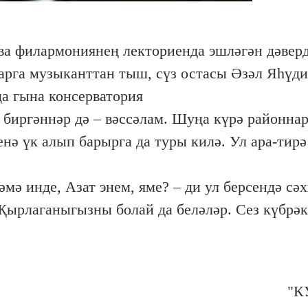
а филармониянең лекториенда эшләгән дәверд
арга музыканттан тыш, сүз остасы Әзәл Яһүд
ңа гына консерватория
биргәннәр дә – вәссәлам. Шуңа күрә районнар
нә үк алып барырга да туры килә. Ул ара-тирә
әмә инде, Азат энем, яме? – ди ул берсендә сә
 Җырлаганыгызны болай да беләләр. Сез күбрәк
"К