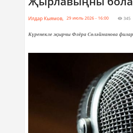
Җырлавыңны болай
Илдар Кыямов,
29 июль 2026 - 16:00
345
Күренекле җырчы Флёра Сөләйманова филармо