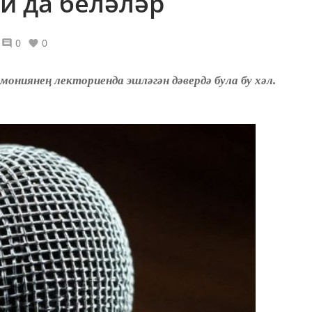
 да беләләр
0
0
ниянең лекториенда эшләгән дәвердә була бу хәл.