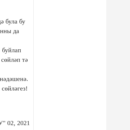
ә була бу
инны да
 буйлап
 сөйләп тә
хнәдәшенә.
 сөйләгез!
У" 02, 2021