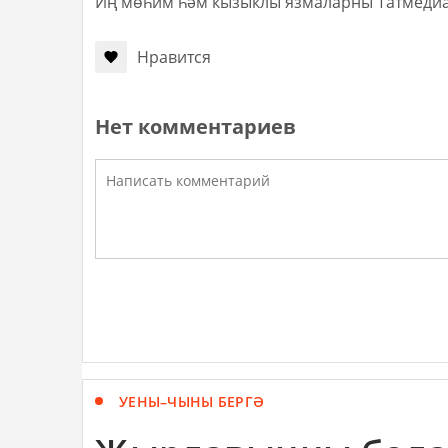
Иң мөһим һәм кызыклы язмаларны Татмеди
Нравится
Нет комментариев
УЕНЫ–ЧЫНЫ БЕРГӘ