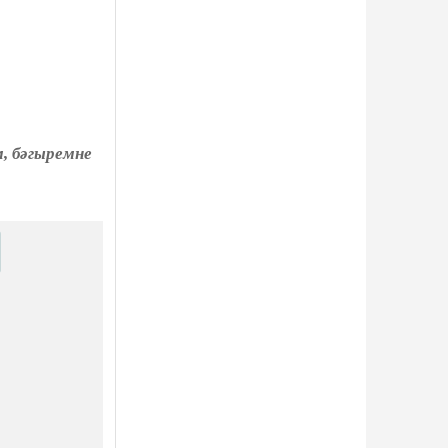
, бәгыремне