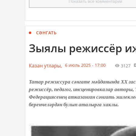
Показать все комментарии
СӘНГАТЬ
Зыялы режиссёр и
Казан утлары,
6 июль 2025 - 17:00
3127
Татар режиссура сәнгате мәйданында ХХ гас
режиссёр, педагог, инсценировкалар авторы
Федерациясенең атказанган сәнгать эшлеклес
беренчеләрдән булып аталырга хаклы.