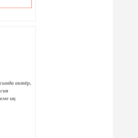
сында актёр,
ссия
еме иң