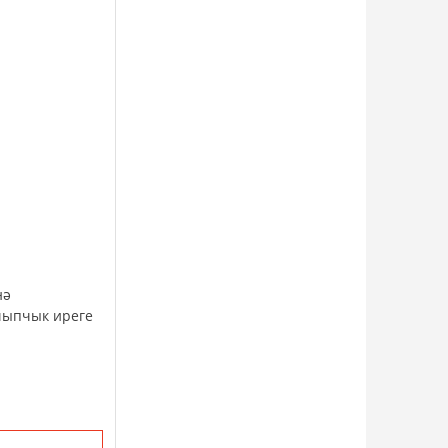
нә
а,чыпчык иреге