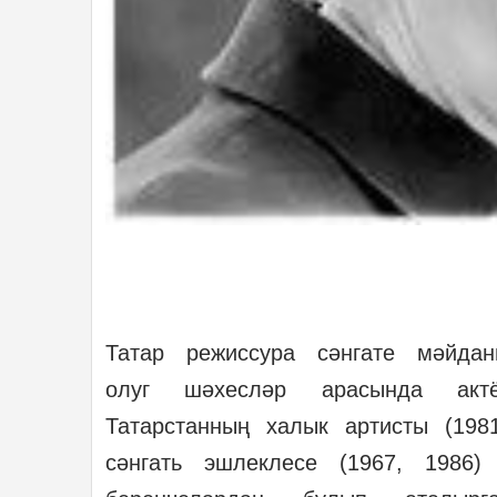
Татар режиссура сәнгате мәйда
олуг шәхесләр арасында актёр
Татарстанның халык артисты (198
сәнгать эшлеклесе (1967, 1986