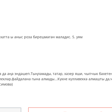
хатта ы аныс роза бирешмәгән маладис. 5. уям
йкараса да аңа эндәшеп.Тыңламады, татар, хәзер яши, чыпчык бәхете
мөмкинлекләр,файдалана гына алмады...Күкне күлләвеккә алмашты д
тәсимова)