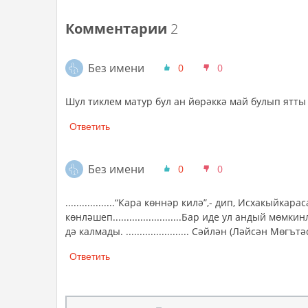
Комментарии
2
Без имени
0
0
Шул тиклем матур бул ан йөрәккә май булып ятты 
Ответить
Без имени
0
0
..................“Кара көннәр килә”,- дип, Исхакы
көнләшеп.........................Бар иде ул андый 
дә калмады. ....................... Сәйлән (Ләйсән Мөгъ
Ответить