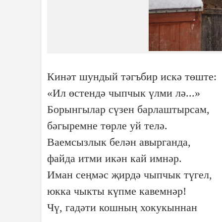
Кинәт шундый тәгъбир искә төште:
«Ил өстендә чыпчык үлми лә...»
Борынгылар сүзен барлаштырсам,
бәгыремне төрле уй телә.
Ваемсызлык белән авырганда,
файда итми икән кай имнәр.
Иман сеңмәс җирдә чыпчык түгел,
юкка чыкты күпме кавемнәр!
Чү, гадәти кошның хокукыннан