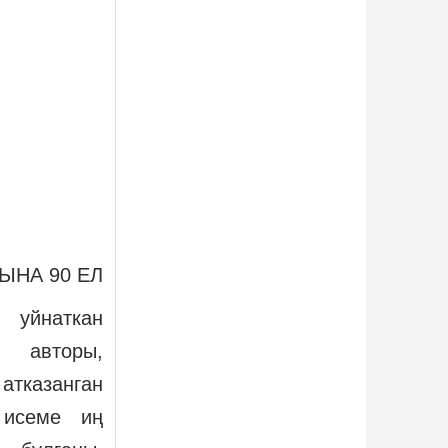
ЫНА 90 ЕЛ
 уйнаткан
р авторы,
атказанган
 исеме иң