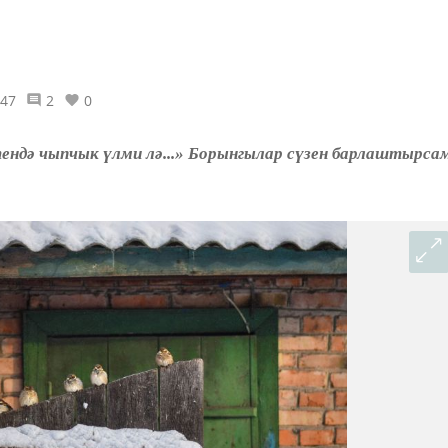
47
2
0
ндә чыпчык үлми лә...» Борынгылар сүзен барлаштырсам