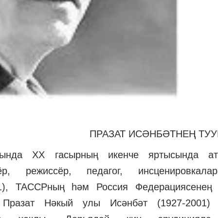
ПРАЗАТ ИСӘНБӘТНЕҢ ТУУ
нында ХХ гасырның икенче яртысында ат
, режиссёр, педагог, инсценировкала
1), ТАССРның һәм Россия Федерациясенең 
) Празат Нәкый улы Исәнбәт (1927-2001)