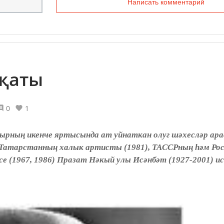
Написать комментарий
җаты
0
1
ырның икенче яртысында ат уйнаткан олуг шәхесләр ара
, Татарстанның халык артисты (1981), ТАССРның һәм Ро
е (1967, 1986) Празат Нәкый улы Исәнбәт (1927-2001) ис