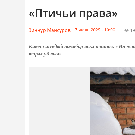
«Птичьи права»
Зиннур Мансуров,
7 июль 2025 - 10:00
19
Кинәт шундый тәгъбир искә төште: «Ил өсте
төрле уй телә.