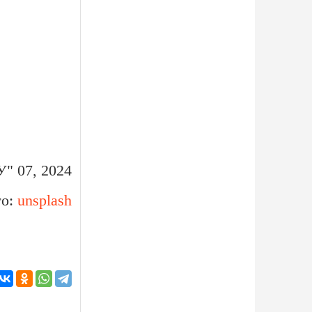
У" 07, 2024
то:
unsplash