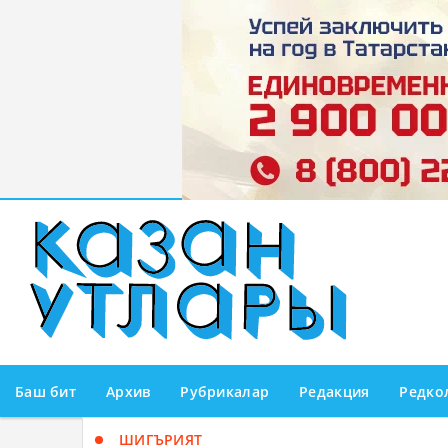
Баш бит
Архив
Рубрикалар
Редакция
Редко
ШИГЪРИЯТ