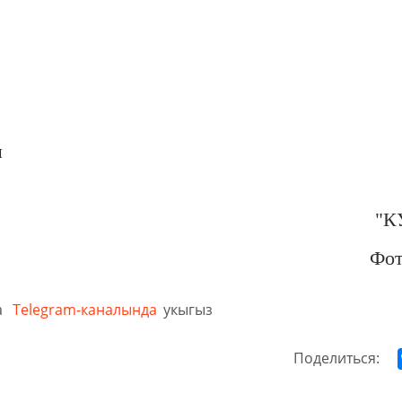
ы
"К
Фо
а
Telegram-каналында
укыгыз
Поделиться: