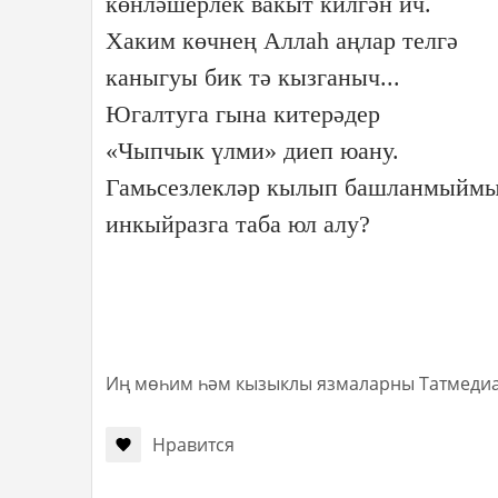
көнләшерлек вакыт килгән ич.
Хаким көчнең Аллаһ аңлар телгә
каныгуы бик тә кызганыч...
Югалтуга гына китерәдер
«Чыпчык үлми» диеп юану.
Гамьсезлекләр кылып башланмыйм
инкыйразга таба юл алу?
Иң мөһим һәм кызыклы язмаларны Татмеди
Нравится