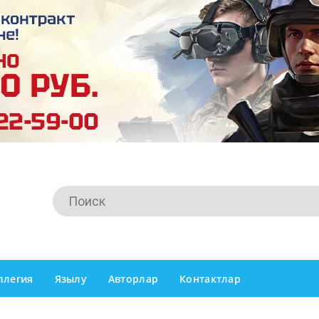
ллегия
Язылу
Авторлар
Контактлар