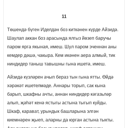
11
Төшендә бүген Иделдән боз киткәнен күрде Айзидә.
Шаулап аккан боз арасында ялгыз йөзеп баручы
паром ярга якыная, имеш. Шул паром эченнән аны
кемдер дәшә, чакыра. Кем икәнен аера алмый, тик
ниндидер таныш тавышны гына ишетә, имеш.
Айзидә күзләрен ачып бераз тын гына ятты. Өйдә
хәрәкәт ишетелмәде. Аннары торып, сак кына
барып, шкафны ачты, аннан ниндидер кәгазьләр
алып, җәһәт кенә ястыгы астына тыгып куйды.
Шкаф, карават, урындык башларына элгән
киемнәрен җыеп, аларны да юрган астына тыкты.