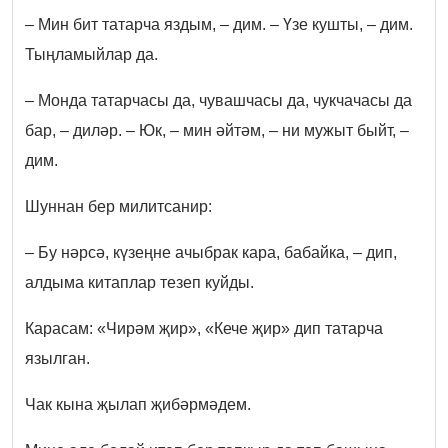
– Мин бит татарча яздым, – дим. – Үзе кушты, – дим.
Тыңламыйлар да.
– Монда татарчасы да, чувашчасы да, чукчачасы да
бар, – диләр. – Юк, – мин әйтәм, – ни мужыт быйт, –
дим.
Шуннан бер милитсанир:
– Бу нәрсә, күзеңне ачыбрак кара, бабайка, – дип,
алдыма китаплар тезеп куйды.
Карасам: «Чирәм җир», «Кече җир» дип татарча
язылган.
Чак кына җылап җибәрмәдем.