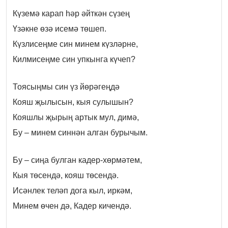
Күземә карап һәр әйткән сүзең
Үзәкне өзә исемә төшеп.
Күзлисеңме син минем күзләрне,
Килмисеңме син упкынга күчеп?
Тоясыңмы син үз йөрәгеңдә
Кояш җылысын, кыя сулышын?
Кояшлы җырың артык мул, димә,
Бу – минем синнән алган бурычым.
Бу – сиңа булган кадер-хөрмәтем,
Кыя төсендә, кояш төсендә.
Исәнлек теләп дога кыл, иркәм,
Минем өчен дә, Кадер кичендә.