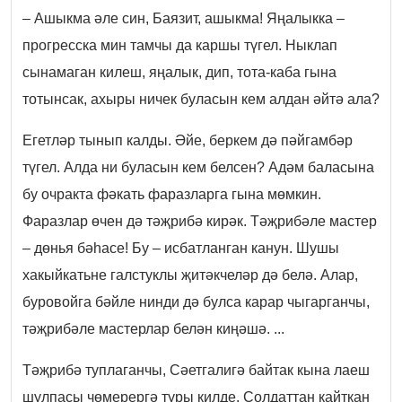
– Ашыкма әле син, Баязит, ашыкма! Яңалыкка –
прогресска мин тамчы да каршы түгел. Ныклап
сынамаган килеш, яңалык, дип, тота-каба гына
тотынсак, ахыры ничек буласын кем алдан әйтә ала?
Егетләр тынып калды. Әйе, беркем дә пәйгамбәр
түгел. Алда ни буласын кем белсен? Адәм баласына
бу очракта фәкать фаразларга гына мөмкин.
Фаразлар өчен дә тәҗрибә кирәк. Тәҗрибәле мастер
– дөнья бәһасе! Бу – исбатланган канун. Шушы
хакыйкатьне галстуклы җитәкчеләр дә белә. Алар,
буровойга бәйле нинди дә булса карар чыгарганчы,
тәҗрибәле мастерлар белән киңәшә. ...
Тәҗрибә туплаганчы, Сәетгалигә байтак кына лаеш
шулпасы чөмерергә туры килде. Солдаттан кайткан