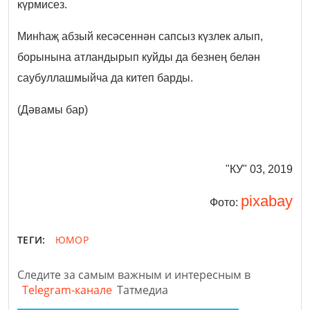
күрмисез.
Минһаҗ абзый кесәсеннән сапсыз күзлек алып,
борынына атландырып куйды да безнең белән
саубуллашмыйча да китеп барды.
(Дәвамы бар)
"КУ" 03, 2019
pixabay
Фото:
ТЕГИ:
ЮМОР
Следите за самым важным и интересным в
Telegram-канале
Татмедиа