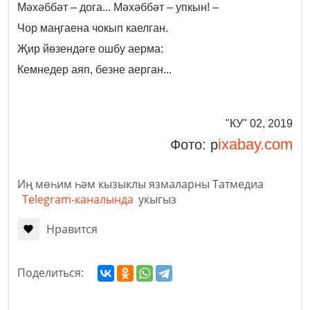
Мәхәббәт – дога... Мәхәббәт – упкын! –
Чор маңгаена чокып каелган.
Җир йөзендәге ошбу аерма:
Кемнедер аяп, безне аерган...
"КУ" 02, 2019
ixabay.com
Фото: p
Иң мөһим һәм кызыклы язмаларны Татмедиа
Telegram-каналында
укыгыз
Нравится
Поделиться: