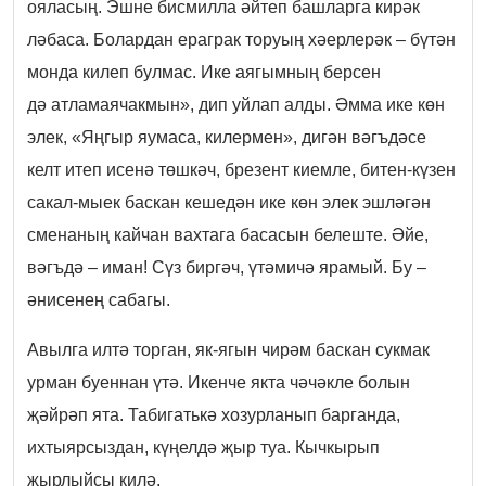
ояласың. Эшне бисмилла әйтеп башларга кирәк
ләбаса. Болардан ераграк торуың хәерлерәк – бүтән
монда килеп булмас. Ике аягымның берсен
дә атламаячакмын», дип уйлап алды. Әмма ике көн
элек, «Яңгыр яумаса, килермен», дигән вәгъдәсе
келт итеп исенә төшкәч, брезент киемле, битен-күзен
сакал-мыек баскан кешедән ике көн элек эшләгән
сменаның кайчан вахтага басасын белеште. Әйе,
вәгъдә – иман! Сүз биргәч, үтәмичә ярамый. Бу –
әнисенең сабагы.
Авылга илтә торган, як-ягын чирәм баскан сукмак
урман буеннан үтә. Икенче якта чәчәкле болын
җәйрәп ята. Табигатькә хозурланып барганда,
ихтыярсыздан, күңелдә җыр туа. Кычкырып
җырлыйсы килә.