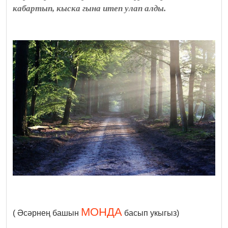
кабартып, кыска гына итеп улап алды.
МОНДА
( Әсәрнең башын
басып укыгыз)