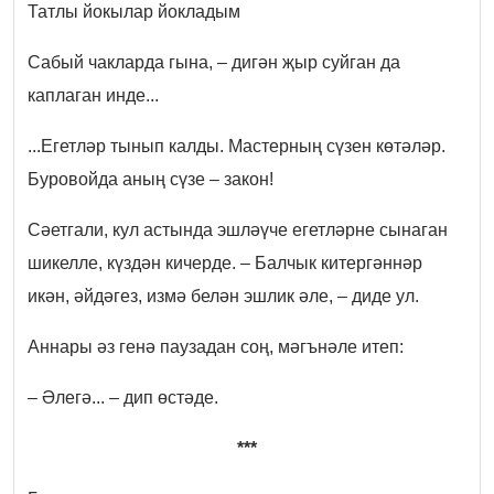
Татлы йокылар йокладым
Сабый чакларда гына, – дигән җыр суйган да
каплаган инде...
...Егетләр тынып калды. Мастерның сүзен көтәләр.
Буровойда аның сүзе – закон!
Сәетгали, кул астында эшләүче егетләрне сынаган
шикелле, күздән кичерде. – Балчык китергәннәр
икән, әйдәгез, измә белән эшлик әле, – диде ул.
Аннары әз генә паузадан соң, мәгънәле итеп:
– Әлегә... – дип өстәде.
***