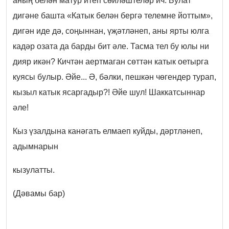
аның белән матур итеп сөйләштеләр ич. Булат
дигәне башта «Катык белән бергә телемне йоттым»,
дигән иде дә, соңыннан, үҗәтләнеп, аны ярты юлга
кадәр озата да барды бит әле. Тасма тел бу юлы ни
дияр икән? Кичтән аертмаган сөттән катык оетырга
куясы булыр. Әйе... Ә, бәлки, пешкән чөгендер турап,
кызыл катык ясаргадыр?! Әйе шул! Шаккатсыннар
әле!
Кыз үзалдына канәгать елмаеп куйды, дәртләнеп,
адымнарын
кызулатты.
(Дәвамы бар)