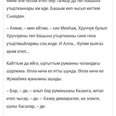
Мине әле болай итеп бер тапкыр да төп башына
утыртканнары юк иде. Башым иеп чыгып киттем
Сыкадан.
– Ахмак, – мин әйтәм, – син Минһаҗ. Хруччув булып
Хруччувны төп башына утыртканны сине генә
утыртмыйлармы соң инде. И Алла... Күпме кыягаз
әрәм итеп...
Кайттым да өйгә, ыргыттым руманны чоландагы
шүрлеккә. Әллә ничә ел ятты шунда. Әллә ничә ел
Җомабикә җанымны ашады.
– Бар, – ди, – алып бар руманыңны Казанга, китап
итеп чыгар, – ди. – Хәзер димакратия, ни эләкте,
шуны басалар, – ди.