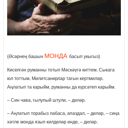
МОНДА
(Әсәрнең башын
басып укыгыз)
Киселгән руманны тотып Мәскәүгә киттем. Сыкага
юл тоттым. Милитсанирлар тагын кертмиләр.
Аңлатып та карыйм, руманны да күрсәтеп карыйм.
– Син чава, гылупый штули, – диләр.
– Аңлатып торабыз лабаса, апаздал, – диләр, – сиңа
хәтле монда язып килделәр инде, – диләр.