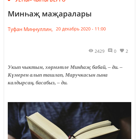
Минһаҗ маҗаралары
Туфан Миңнуллин,
20 декабрь 2020 - 11:00
2429
0
2
Укып чыктым, хөрмәтле Минһаҗ бабай, – ди. –
Күмерен алып ташлап, Маручкасын гына
калдырсаң, басабыз, – ди.