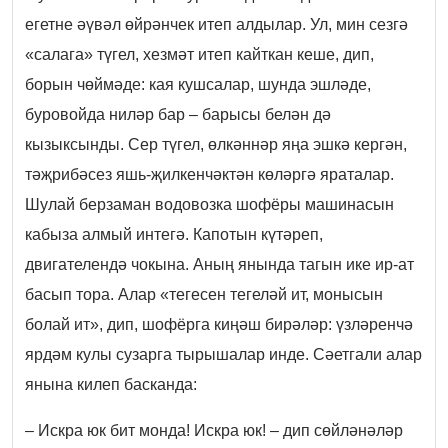
егетне әүвәл өйрәнчек итеп алдылар. Ул, мин сезгә
«салага» түгел, хезмәт итеп кайткан кеше, дип,
борын чөймәде: кая кушсалар, шунда эшләде,
буровойда ниләр бар – барысы белән дә
кызыксынды. Сер түгел, өлкәннәр яңа эшкә кергән,
тәҗрибәсез яшь-җилкенчәктән көләргә яраталар.
Шулай берзаман водовозка шофёры машинасын
кабыза алмый интегә. Капотын күтәреп,
двигателендә чокына. Аның янында тагын ике ир-ат
басып тора. Алар «тегесен тегеләй ит, монысын
болай ит», дип, шофёрга киңәш бирәләр: үзләренчә
ярдәм кулы сузарга тырышалар инде. Сәетгали алар
янына килеп басканда:
– Искра юк бит монда! Искра юк! – дип сөйләнәләр