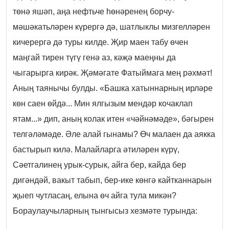
төнә яшәп, аңа нефтьче һөнәренең борчу-
мәшәкатьләрен күрергә дә, шатлыклы мизгелләрен
кичерергә дә туры килде. Җир маен табу өчен
маңгай тирен түгү генә аз, кәҗә маеңны да
чыгарырга кирәк. Җәмәгате Фатыймага мең рәхмәт!
Аның таянычы булды. «Башка хатыннарның ирләре
көн саен өйдә... Мин ялгызым мендәр кочаклап
ятам...» дип, аның колак итен «чәйнәмәде», бәгырен
телгәләмәде. Әле алай гынамы? Өч малаен да аякка
бастырып килә. Малайларга әтиләрен күрү,
Сәетгалинең урык-сурык, айга бер, кайда бер
дигәндәй, вакыт табып, бер-ике көнгә кайтканнарын
җыеп чутласаң, елына өч айга тула микән?
Бораулаучыларның тынгысыз хезмәте турында: