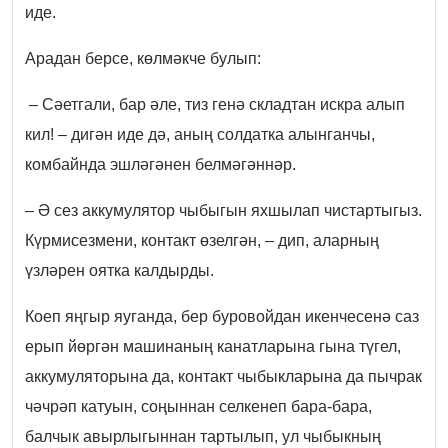
иде.
Арадан берсе, көлмәкче булып:
– Сәетгали, бар әле, тиз генә складтан искра алып
кил! – дигән иде дә, аның солдатка алынганчы,
комбайнда эшләгәнен белмәгәннәр.
– Ә сез аккумулятор чыбыгын яхшылап чистартыгыз.
Күрмисезмени, контакт өзелгән, – дип, аларның
үзләрен оятка калдырды.
Коеп яңгыр яуганда, бер буровойдан икенчесенә саз
ерып йөргән машинаның канатларына гына түгел,
аккумуляторына да, контакт чыбыкларына да пычрак
чәчрәп катуын, соңыннан селкенеп бара-бара,
балчык авырлыгыннан тартылып, ул чыбыкның