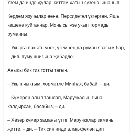
Үзем дә инде җүләр, киттем хатын сүзенә ышанып.
Кердем язучылар өенә. Персидәтел үзгәргән. Яшь
кешене куйганнар. Монысы үзе укып тормады
руманны.
– Укырга вакытым юк, үземнең дә руман язасым бар,
– дип, пумушнигына җибәрде.
Анысы бик тиз тотты тагын.
– Укып чыктым, хөрмәтле Минһаҗ бабай, – ди.
– Күмерен алып ташлап, Маручкасын гына
калдырсаң, басабыз, – ди.
– Хәзер күмер заманы үтте, Маручкалар заманы
җитте, – ди. – Тик син инде алма-фәлән дип