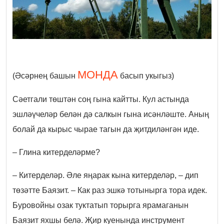
МОНДА
(Әсәрнең башын
басып укыгыз)
Сәетгали төштән соң гына кайтты. Кул астында
эшләүчеләр белән дә салкын гына исәнләште. Аның
болай да кырыс чырае тагын да җитдиләнгән иде.
– Глина китерделәрме?
– Китерделәр. Әле яңарак кына китерделәр, – дип
төзәтте Баязит. – Как раз эшкә тотынырга тора идек.
Буровойны озак туктатып торырга ярамаганын
Баязит яхшы белә.
Җир куенында инструмент