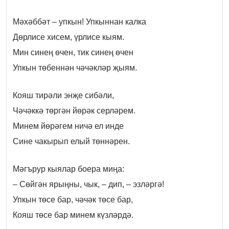
Мәхәббәт – упкын! Упкыннан калка
Дөрлисе хисем, үрлисе кыям.
Мин синең өчен, тик синең өчен
Упкын төбеннән чәчәкләр җыям.
Кояш тирәли энҗе сибәли,
Чәчәккә төргән йөрәк серләрем.
Минем йөрәгем ничә ел инде
Сине чакырып елый төннәрен.
Мәгърур кыялар боера миңа:
– Сөйгән ярыңны, чык, – дип, – эзләргә!
Упкын төсе бар, чәчәк төсе бар,
Кояш төсе бар минем күзләрдә.