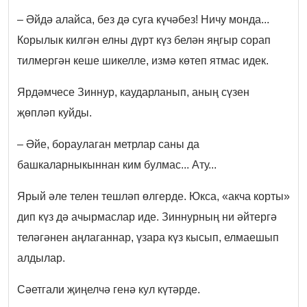
– Әйдә алайса, без дә суга күчәбез! Ничу монда...
Корылык килгән елны дүрт күз белән яңгыр сорап
тилмергән кеше шикелле, измә көтеп ятмас идек.
Ярдәмчесе Зиннур, каударланып, аның сүзен
җөпләп куйды.
– Әйе, бораулаган метрлар саны да
башкаларныкыннан ким булмас... Ату...
Ярый әле телен тешләп өлгерде. Юкса, «акча корты»
дип күз дә ачырмаслар иде. Зиннурның ни әйтергә
теләгәнен аңлаганнар, үзара күз кысып, елмаешып
алдылар.
Сәетгали җиңелчә генә кул күтәрде.