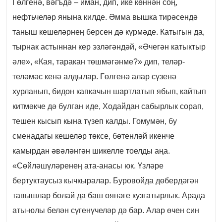
Гөлгенә, вәгъдә – иман, дип, ике көннән соң,
нефтьчеләр янына килде. Әмма вышка тирәсендә
таныш кешеләрнең берсен дә күрмәде. Катыгын да,
тырнак астыннан кер эзләгәндәй, «Әчегән катыктыр
әле», «Кая, таракан төшмәгәнме?» дип, теләр-
теләмәс кенә алдылар.
Гөлгенә алар сүзенә
хурланып, бидон капкачын шартлатып ябып, кайтып
китмәкче дә булган иде, Ходайдан сабырлык сорап,
тешен кысып кына түзеп калды. Гомумән, бу
сменадагы кешеләр төксе, бөтенләй икенче
камырдан әвәләнгән шикелле тоелды аңа.
«Сөйләшүләренең ата-анасы юк. Үзләре
бертуктаусыз кычкыралар. Буровойда дөбердәгән
тавышлар болай да баш өянәге кузгатырлык. Арада
аты-юлы белән сүгенүчеләр дә бар. Алар өчен син