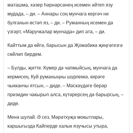
маташма, хәзер һәрнәрсәнең исемен әйтеп язу
мудада, – ди. – Аннары соң мунчага кергәч ни
булганын өстәп яз, – ди. – Руманның исемен дә
үзгәрт, «Маручкалар мунчада» дип ата, – ди.
Кайттым да өйгә, барысын да Җомабикә җиңгәгезгә
сөйләп бирдем.
– Булды, җитте. Күмер дә чапмыйсың, мунчага да
кермисең. Куй руманыңны шүрлеккә, кирәге
чыкканчы ятсын, – диде.
– Мәскәүдәге берәр
призидин чакырып алса, күтәрерсең дә барырсың, –
диде.
Менә шулай. Ә сез, Мәрәтхуҗа мокытлары,
каршыгызда Кайперде халык язучысы утыра,