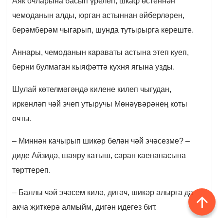
Аяк очларына басып үрелеп, шкаф өстеннән
чемоданын алды, юрган астыннан әйберләрен,
берәмберәм чыгарып, шунда тутырырга кереште.
Аннары, чемоданын караваты астына этеп куеп,
берни булмаган кыяфәттә кухня ягына узды.
Шулай көтелмәгәндә килене килеп чыгудан,
иркенләп чәй эчеп утыручы Мөнәүвәрәнең коты
очты.
– Миннән качырып шикәр белән чәй эчәсезме? –
диде Айзидә, шаяру катыш, саран каенанасына
төрттереп.
– Баллы чәй эчәсем килә, дигәч, шикәр алырга да
акча җиткерә алмыйм, дигән идегез бит.