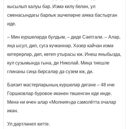
кысылып калуы бар. Измә килү белән, ул
сменасындагы барлык эшчеләрне аякка бастырган
иде.
– Мин күршеләрдә булдым, – диде Сәетгали. – Алар,
яңа ысул, дип, суга күчкәннәр. Хәзер кайчан измә
китерерләр, дип, көтеп утырасы юк. Инеш яныбызда,
кул сузымында гына, ди Николай. Миңа тиешле
глинаны сиңа бирсәләр дә сүзем юк, ди.
Баязит мастерларының күршеләр дигәне – 48 нче
Горшковлар буровое икәнен төшенгән иде инде.
Менә ни өчен алар «Молния»дә самолётта очалар
икән.
Ул дәртләнеп китте.