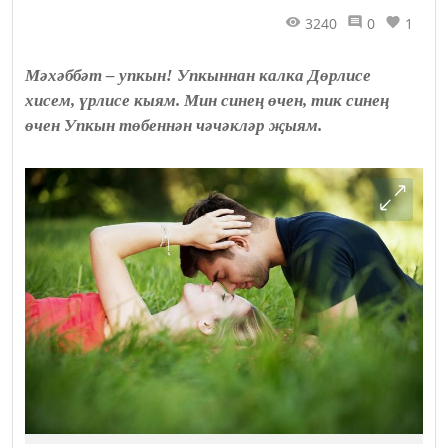
3240
0
1
Мәхәббәт – упкын! Упкыннан калка Дөрлисе
хисем, үрлисе кыям. Мин синең өчен, тик синең
өчен Упкын төбеннән чәчәкләр җыям.