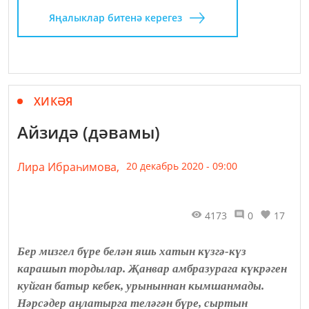
Яңалыклар битенә керегез
ХИКӘЯ
Айзидә (дәвамы)
Лира Ибраһимова,
20 декабрь 2020 - 09:00
4173
0
17
Бер мизгел бүре белән яшь хатын күзгә-күз
карашып тордылар. Җанвар амбразурага күкрәген
куйган батыр кебек, урыныннан кымшанмады.
Нәрсәдер аңлатырга теләгән бүре, сыртын