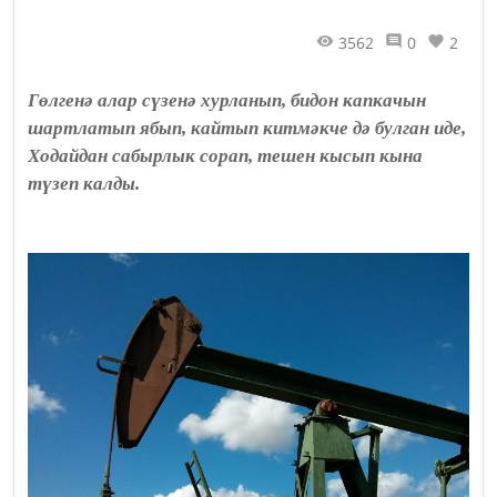
3562
0
2
Гөлгенә алар сүзенә хурланып, бидон капкачын
шартлатып ябып, кайтып китмәкче дә булган иде,
Ходайдан сабырлык сорап, тешен кысып кына
түзеп калды.