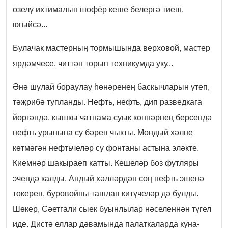
өзелү ихтималын шофёр кеше белергә тиеш,
югыйсә...
Булачак мастерның тормышында верховой, мастер
ярдәмчесе, читтән торып техникумда уку...
Әнә шулай бораулау һөнәренең баскычларын үтеп,
тәҗрибә тупланды. Нефть, нефть, дип разведкага
йөргәндә, кышкы чатнама суык көннәрнең берсендә
нефть урынына су бәреп чыкты. Мондый хәлне
көтмәгән нефтьчеләр су фонтаны астына эләкте.
Киемнәр шакыраеп катты. Кешеләр боз футляры
эчендә калды. Андый хәлләрдән соң нефть эшенә
төкереп, буровойны ташлап китүчеләр дә булды.
Шөкер, Сәетгали сыек буынлылар нәселеннән түгел
иде. Дистә еллар дәвамында палаткаларда куна-