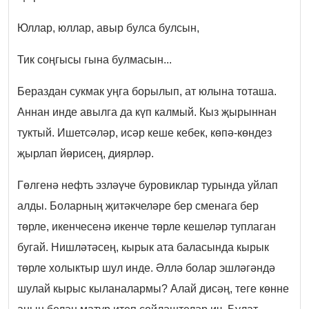
Юллар, юллар, авыр булса булсын,
Тик соңгысы гына булмасын...
Бераздан сукмак уңга борылып, ат юлына тоташа.
Аннан инде авылга да күп калмый. Кыз җырыннан
туктый. Ишетсәләр, исәр кеше кебек, көпә-көндез
җырлап йөрисең, диярләр.
Гөлгенә нефть эзләүче буровиклар турында уйлап
алды. Боларның җитәкчеләре бер сменага бер
төрле, икенчесенә икенче төрле кешеләр туплаган
бугай. Нишләтәсең, кырык ата баласында кырык
төрле холыктыр шул инде. Әллә болар эшләгәндә
шулай кырыс кыланалармы? Алай дисәң, теге көнне