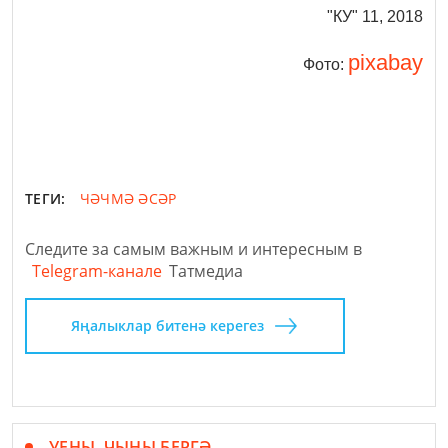
"КУ" 11, 2018
pixabay
Фото:
ТЕГИ:
ЧӘЧМӘ ӘСӘР
Следите за самым важным и интересным в
Telegram-канале
Татмедиа
Яңалыклар битенә керегез
УЕНЫ–ЧЫНЫ БЕРГӘ