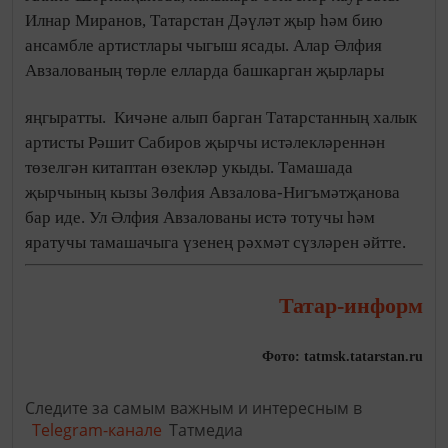
Илнар Миранов, Татарстан Дәүләт җыр һәм бию
ансамбле артистлары чыгыш ясады. Алар Әлфия
Авзалованың төрле елларда башкарган җырлары
яңгыратты.
Кичәне алып барган Татарстанның халык
артисты Рәшит Сабиров җырчы истәлекләреннән
төзелгән китаптан өзекләр укыды. Тамашада
җырчының кызы Зөлфия Авзалова-Нигъмәтҗанова
бар иде. Ул Әлфия Авзалованы истә тотучы һәм
яратучы тамашачыга үзенең рәхмәт сүзләрен әйтте.
Татар-информ
Фото: tatmsk.tatarstan.ru
Следите за самым важным и интересным в
Telegram-канале
Татмедиа