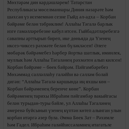
Мөхтәрәм дин кардәшләрем! Татарстан
Республикасы мөселманнары Диния нәзарәте һәм
шәхсән үз исемемнән сезне Гыйд әл-әдха – Корбан
бәйрәме белән тәбриклим! Аллаһы Тәгалә барлык
изге гамәлләребезне кабул итсен. Гыйбадәтләребезгә
савапны арттырып биреп, ике дөньяда да Үзенең
иксез-чиксез рәхмәте белән бүләкләсен! Әлеге
мөбарәк бәйрәмебез һәрбер йортка шатлык, иминлек,
муллык һәм Аллаһы Тәгаләнең рәхмәтен алып килсен!
Корбан бәйрәме – бөек бәйрәм. Пәйгамбәребез
Мөхәммәд салләллаһу галәйһи вә сәлләм болай
дигән: “Аллаһы Тәгалә каршында иң яхшы көн –
Корбан бәйрәменең беренче көне”. Корбан
бәйрәменең тарихы Ибраһим пәйгамбәр вакыйгасы
белән турыдан-туры бәйле, ул Аллаһы Тәгаләнең
әмеренә буйсынып үзенең күптән көтеп алынган улын
корбан итәргә әзер була. Әмма Бөек Зат – Рәхимле
һәм Гадел. Ибраһим галәйһиссәламнең итагатьле