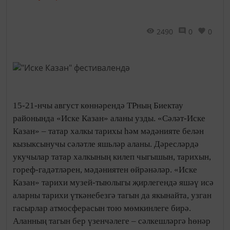
2490
0
0
15-21-нчы август көннәрендә ТРның Биектау
районында «Иске Казан» аланы узды. «Сәләт-Иске
Казан» – татар халкы тарихы һәм мәдәнияте белән
кызыксынучы сәләтле яшьләр аланы.
Дәресләрдә
укучылар татар халкының килеп чыгышын, тарихын,
гореф-гадәтләрен, мәдәниятен өйрәнәләр. «Иске
Казан» тарихи музей-тыюлыгы җирлегендә яшәү исә
аларны тарихи үткәнебезгә тагын да якынайта, узган
гасырлар атмосферасын тою мөмкинлеге бирә.
Аланның тагын бер үзенчәлеге – сәлкешләргә һөнәр