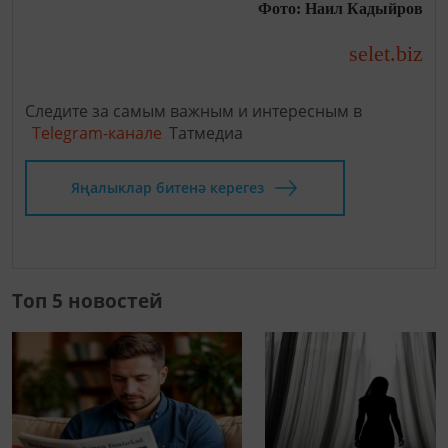
Фото: Наил Кадыйров
selet.biz
Следите за самым важным и интересным в
Telegram-канале
Татмедиа
Яңалыклар битенә керегез
Топ 5 новостей