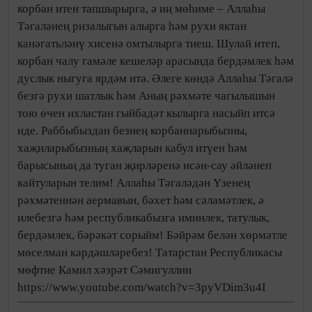
корбан итен тапшырырга, ә иң мөһиме – Аллаһы
Тәгаләнең ризалыгын алырга һәм рухи яктан
канәгатьләнү хисенә омтылырга тиеш. Шулай итеп,
корбан чалу гамәле кешеләр арасында бердәмлек һәм
дуслык ныгуга ярдәм итә. Әлеге көндә Аллаһы Тәгалә
безгә рухи шатлык һәм Аның рәхмәте чагылышын
тою өчен ихластан гыйбадәт кылырга насыйп итсә
иде. Раббыбыздан безнең корбаннарыбызны,
хаҗиларыбызның хаҗларын кабул итүен һәм
барысының да туган җирләренә исән-сау әйләнеп
кайтуларын телим! Аллаһы Тәгаләдән Үзенең
рәхмәтеннән аермавын, бәхет һәм сәламәтлек, ә
илебезгә һәм республикабызга иминлек, татулык,
бердәмлек, бәрәкәт сорыйм! Бәйрәм белән хөрмәтле
мөселман кардәшләребез! Татарстан Республикасы
мөфтие Камил хәзрәт Сәмигуллин
https://www.youtube.com/watch?v=3pyVDim3u4I