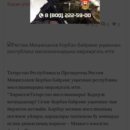
Казан утлары,
21 август 2018 - 11:43
872
0
0
Татарстан Республикасы Президенты Рөстәм
Миңнеханов Корбан бәйрәме уңаеннан республика
мөселманнарына мөрәҗәгать итте.
"ХөрмәтлеТатарстан мөселманнары! Кадерле
ватандашлар! Сезне Корбан бәйрәме уңаеннан чын
йөрәктән котлыйм. Һәрбер мөэмин мөселманның
игелекле уйлары, карашлары тантаналы бу көннәрдә
ислам дөньясының мәркәзе – Мәккәгә юнәлгән.