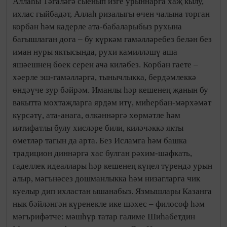
Аллаһы Тәгаләгә сыенып изге урыннарга хаҗ кылу,
ихлас гыйбадәт, Аллаһ ризалыгы өчен чалына торган
корбан һәм кадерле ата-бабаларыбыз рухына
багышлаган дога – бу күркәм гамәлләребез белән без
иман нуры яктысында, рухи камилләшү аша
яшәешнең бөек серен ача киләбез. Корбан гаете –
хәерле эш-гамәлләргә, тынычлыкка, бердәмлеккә
өндәүче зур бәйрәм. Иманлы һәр кешенең җанын бу
вакытта мохтаҗларга ярдәм итү, миһербан-мәрхәмәт
күрсәтү, ата-анага, өлкәннәргә хөрмәтле һәм
илтифатлы булу хисләре били, киләчәккә якты
өметләр тагын да арта. Без Исламга һәм башка
традицион диннәргә хас булган рәхим-шәфкать,
гаделлек идеаллары һәр кешенең күңел түрендә урын
алыр, мәгънәсез дошманлыкка һәм низагларга чик
куелыр дип ихластан ышанабыз. Язмышлары Казанга
нык бәйләнгән күренекле ике шәхес – философ һәм
мәгърифәтче: мәшһүр татар галиме Шиһабетдин