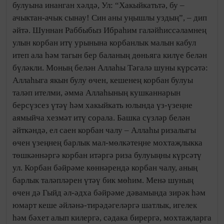
булуына инанган хәлдә, Ул: “Хакыйкатьтә, бу –
ачыктан-ачык сынау! Син аны уңышлы уздың”, – дип
әйтә. Шуннан Раббыбыз Ибраһим галәйһиссәламнең
улын корбан итү урынына корбанлык малын кабул
итеп ала һәм тагын бер баланың дөньяга килүе белән
бүләкли. Моның белән Аллаһы Тәгалә шуны күрсәтә:
Аллаһыга якын булу өчен, кешенең корбан булуы
таләп ителми, әмма Аллаһының кушканнарын
берсүзсез үтәү һәм хакыйкать юлында үз-үзеңне
аямыйча хезмәт итү сорала. Башка сүзләр белән
әйткәндә, ел саен корбан чалу – Аллаһы ризалыгы
өчен үзеңнең барлык мал-мөлкәтеңне мохтаҗлыкка
төшкәннәргә корбан итәргә риза булуыңны күрсәтү
ул. Корбан бәйрәме көннәрендә корбан чалу, аның
барлык таләпләрен үтәү бик мөһим. Менә шуның
өчен дә Гыйд әл-әдха бәйрәме дәвамында зирәк һәм
юмарт кеше әйләнә-тирәдәгеләргә шатлык, игелек
һәм бәхет алып килергә, сәдака бирергә, мохтаҗларга