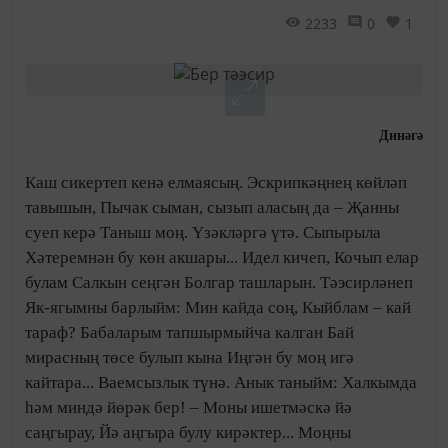
2233
0
1
Динәгә
Каш сикертеп кенә елмаясың. Эскрипкәңнең көйләп
тавышын, Пычак сыман, сызып аласың да – Җанны
суеп керә Таныш моң.
Үзәкләргә үтә. Сыпырыла
Хәтеремнән бу көн акшары... Идел кичеп, Кочып елар
булам Салкын сеңгән Болгар ташларын. Тәэсирләнеп
Як-ягымны барлыйм: Мин кайда соң, Кыйблам – кай
тараф? Бабаларым тапшырмыйча калган Бай
мирасның төсе булып кына Иңгән бу моң игә
кайтара... Ваемсызлык түнә. Анык таныйм: Халкымда
һәм миндә йөрәк бер! – Моны ишетмәскә йә
саңгырау, Йә аңгыра булу кирәктер... Моңны