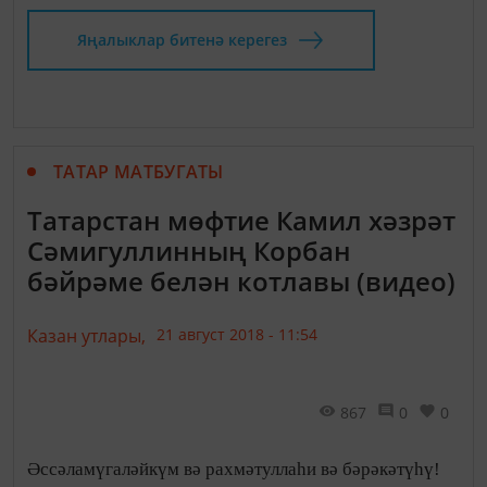
Яңалыклар битенә керегез
ТАТАР МАТБУГАТЫ
Татарстан мөфтие Камил хәзрәт
Сәмигуллинның Корбан
бәйрәме белән котлавы (видео)
Казан утлары,
21 август 2018 - 11:54
867
0
0
Әссәламүгаләйкүм вә рахмәтуллаһи вә бәрәкәтүһү!