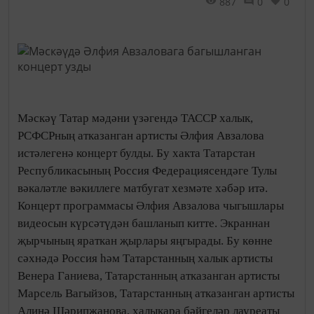
887
0
0
Мәскәү Татар мәдәни үзәгендә ТАССР халык,
РСФСРның атказанган артисты Әлфия Авзалова
истәлегенә концерт булды. Бу хакта Татарстан
Республикасының Россия Федерациясендәге Тулы
вәкаләтле вәкиллеге матбугат хезмәте хәбәр итә.
Концерт программасы Әлфия Авзалова чыгышлары
видеосын күрсәтүдән башланып китте. Экраннан
җырчының яраткан җырлары яңгырады. Бу көнне
сәхнәдә Россия һәм Татарстанның халык артисты
Венера Ганиева, Татарстанның атказанган артисты
Марсель Вагыйзов, Татарстанның атказанган артисты
Алинә Шәрипҗанова, халыкара бәйгеләр лауреаты