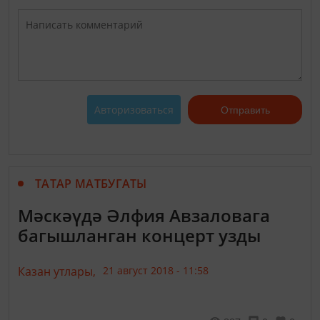
Авторизоваться
Отправить
ТАТАР МАТБУГАТЫ
Мәскәүдә Әлфия Авзаловага
багышланган концерт узды
Казан утлары,
21 август 2018 - 11:58