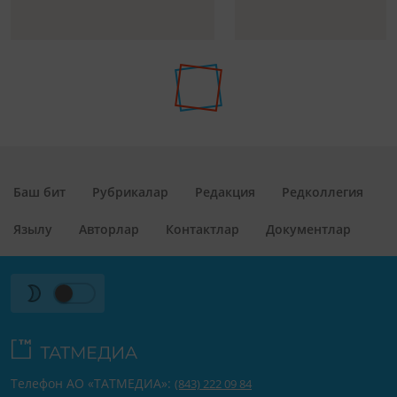
Баш бит
Рубрикалар
Редакция
Редколлегия
Язылу
Авторлар
Контактлар
Документлар
Телефон АО «ТАТМЕДИА»:
(843) 222 09 84