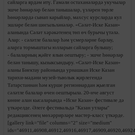
сайларга ярдәм итү. Гамәли остаханәләрдә укучылар
эшче һөнәрләр белән танышалар, үзләрен төрле
һөнәрләрдә сынап карыйлар, махсус курсларда кул
эшләре белән шөгыльләнәләр. «Сәләт-Иске Казан»
аланында Сәләт хәрәкәтенең төп өч бурычы үтәлә.
Алар: - сәләтле балалар һәм үсмерләрне барлау,
аларга тормыштагы юлларын сайларга булышу;
- балаларның җәйге ялын оештыру; - эшче һөнәрләр
белән танышу, кызыксындыру. «Сәләт-Иске Казан»
аланы Биектау районында урнашкан Иске Казан
тарихи-мәдәни музей-тыюлык җирлегендә
Татарстаннан һәм күрше регионнардан җыелган
сәләтле балалар өчен оештырыла. 20-нче август
көнне алан кысаларында «Иске Казан» фестивале дә
үткәрелде. Әлеге фестивальдә "Казан утлары"
редакциясенең мөхәррирләре мастер-класс үткәрде.
[gallery link="file" columns="2" size="medium"
ids="46911,46908,46912,46916,46917,46909,46920,4692