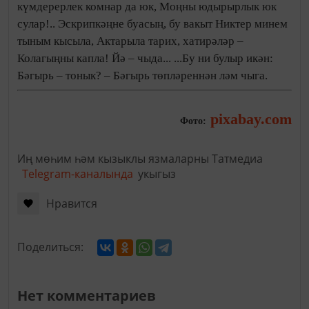
күмдерерлек комнар да юк, Моңны юдырырлык юк
сулар!.. Эскрипкәңне буасың, бу вакыт Никтер минем
тыным кысыла, Актарыла тарих, хатирәләр –
Колагыңны капла! Йә – чыда... ...Бу ни булыр икән:
Бәгырь – тонык? – Бәгырь төпләреннән ләм чыга.
pixabay.com
Фото:
Иң мөһим һәм кызыклы язмаларны Татмедиа
Telegram-каналында
укыгыз
Нравится
Поделиться:
Нет комментариев