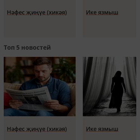
Нәфес җиңүе (хикәя)
Ике язмыш
Топ 5 новостей
Нәфес җиңүе (хикәя)
Ике язмыш