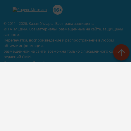
16+
© 2011 - 2026. Казан Утлары. Все права защищены.
© ТАТМЕДИА. Все материалы, размещенные на сайте, защищены
законом.
Перепечатка, воспроизведение и распространение в любом
объеме информации,
размещенной на сайте, возможна только с письменного согласия
редакций СМИ.
При поддержке Республиканского агентства по печати и массовым
коммуникациям «ТАТМЕДИА».
Наименование СМИ: Сетевое издание Казан Утлары
№ свидетельства о регистрации СМИ, дата: ЭЛ N ФС - 77-69875 от
29.05.2017
выдано Федеральной службой по надзору в сфере связи,
информационных технологий и массовых коммуникаций
ФИО главного редактора: Гимадиев Алмаз Марсович
Адрес редакции: 420066, Казань, Декабристов 2
Телефон редакции: (843)222-05-50 (дополнительно: 1618)
e-mail: kazanutlari@yandex.ru
Для сообщения о фактах коррупции: kazanutlari@yandex.ru
Учредитель СМИ: АО «ТАТМЕДИА»