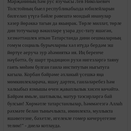
Мәрҗаниның һәм рус язучысы Лев Николаевич
Толстойның быел республикабызда юбилейларын
билгеләп үтүгә бәйле рәвештә мондый инанулар
хәзер йөрәккә тагын да якынрак. Төрле милләт, төрле
дин тотучылар вәкилләре үзара дус-тату яшәгән,
хезмәттәшлек иткән Татарстанда дини оешмаларның
гомум социаль бурычларны хәл итүдә бердәм эш
йөртүе аеруча зур әһәмияткә ия. Иң беренче
нәүбәттә, бу шарт традицион рухи нигезләргә таяну
гаять мөһим булган гаилә институтын ныгытуга
кагыла. Корбан бәйрәме әхлакый үсешкә яңа
мөмкинлекләрача, яшәү дәртен, гаиләләребез һәм
халкыбыз язмышы өчен җаваплылык хисен көчәйтә.
Бәйрәм ямьле, шатлыклы, матур тәэсирләргә бай
булсын! Хөрмәтле татарстанлылар, һәммәгезгә Аллаһ
рәхмәте белән тынычлыкта, иминлектә, муллыкта
яшәвегезне, бәхетле, игелекле гомер кичерүегезне
телим!" - диелә котлауда.