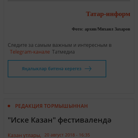
Татар-информ
Фото: архив/Михаил Захаров
Следите за самым важным и интересным в
Telegram-канале
Татмедиа
Яңалыклар битенә керегез
РЕДАКЦИЯ ТОРМЫШЫННАН
"Иске Казан" фестивалендә
Казан утлары,
20 август 2018 - 16:35