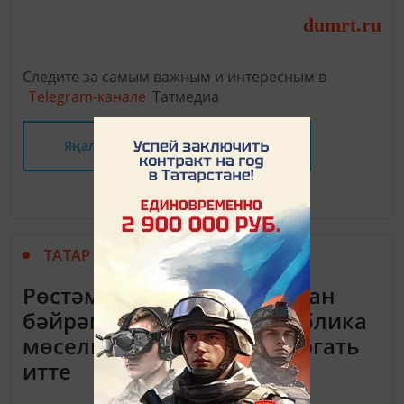
dumrt.ru
Следите за самым важным и интересным в
Telegram-канале
Татмедиа
Яңалыклар битенә керегез
ТАТАР МАТБУГАТЫ
Рөстәм Миңнеханов Корбан
бәйрәме уңаеннан республика
мөселманнарына мөрәҗәгать
итте