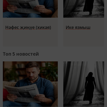
Нәфес җиңүе (хикәя)
Ике язмыш
Топ 5 новостей