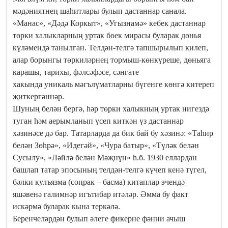
мәдәниятнең шаһитлары булып дастаннар санала.
«Манас», «Дәдә Коркыт», «Угызнамә» кебек дастаннар
төрки халыкларның уртак бөек мирасы буларак дөнья
күләмендә танылган. Телдән-телгә тапшырылып килеп,
алар борынгы төркиләрнең тормыш-көнкүреше, дөньяга
карашы, тарихы, фәлсәфәсе, сәнгате
хакында уникаль мәгълүматларны бүгенге көнгә китереп
җиткергәннәр.
Шуның белән бергә, һәр төрки халыкның уртак нигездә
туган һәм аерымланып үсеп киткән үз дастаннар
хәзинәсе дә бар. Татарларда да бик бай бу хәзинә: «Таһир
белән Зөһрә», «Идегәй», «Чура батыр», «Түләк белән
Сусылу», «Ләйлә белән Мәҗнүн» һ.б. 1930 еллардан
башлап татар эпосының телдән-телгә күчеп кенә түгел,
бәлки кулъязма (соңрак – басма) китаплар эчендә
яшәвенә галимнәр игътибар итәләр. Әмма бу факт
искәрмә буларак кына теркәлә.
Беренчеләрдән булып әлеге фикерне фәнни ачыш