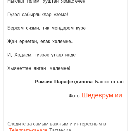
Ныклап телим, хуштан язмас өчен
Гүзәл сабырлыклар үземә!
Беркем сизми, тик мендәрем күрә
Җан әрнегән, елак хәлемне...
И, Ходаем, тизрәк үткәр инде
Хыянәттән янган мәлемне!
Рәмзия Шәрәфетдинова
.
Башкортстан
Шедеврум ии
Фото:
Следите за самым важным и интересным в
Telegram-канале
Татмедиа