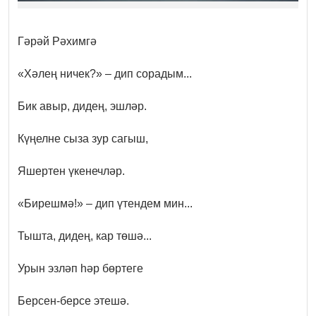
Гәрәй Рәхимгә
«Хәлең ничек?» – дип сорадым...
Бик авыр, дидең, эшләр.
Күңелне сыза зур сагыш,
Яшертен үкенечләр.
«Бирешмә!» – дип үтендем мин...
Тышта, дидең, кар төшә...
Урын эзләп һәр бөртеге
Берсен-берсе этешә.