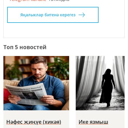
Яңалыклар битенә керегез
Топ 5 новостей
Нәфес җиңүе (хикәя)
Ике язмыш