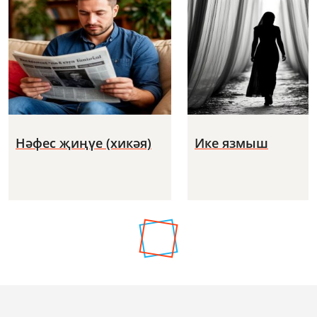
Нәфес җиңүе (хикәя)
Ике язмыш