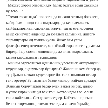
Махсус хәрби операциядә һәлак булган абый хакында
бу әсәр... "
"Томан тозагында" повестенда инсани затның бөеклеге,
кайда һәм нинди генә шартларда да кешелеклелек
сыйфатларының сакланып калуы, татар егетләренең
авыр сынаулар алдында да югалып калмыйча, яшәргә
тырышулары иң үзәккә куела. Яшәү һәм үлем
фәлсәфәсенең өстенлеге, хакыйкый тирәнлеге күрсәтелә
биредә. Һәр сюжет линиясендә дә аның кырыслыгы,
капма-каршылыгы тасвирлана.
Минем бәргәләнгән җанымның үрсәләнеп актарылуын
күрүчеләр, аңлаучылар булырмы? Җавапны кем бирер дә,
туң булып каткан күңелләрне боз салкыныннан ниләр
генә эретер? Бу газаптан безне кемнәр, кайчан аралар?..
Җанның борчуларын басар өчен вакыт кирәк, диләр.
Күпме кирәк икән ул вакыт?! Көтәр идем әле. Абый
гына кайтсын... Сез дә көтәсездер. Кайтсыннар гына...
Безнең тормышлар томан эчендә, ә яшәеш барыбер