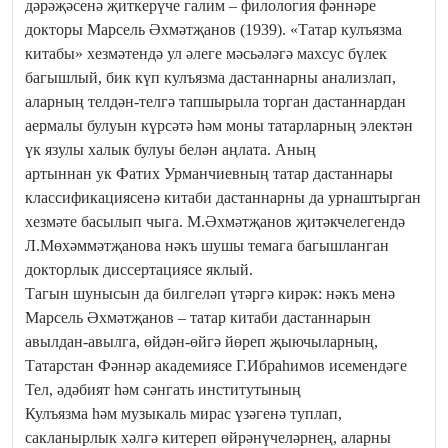
дәрәҗәсенә җиткерүче галим – филология фәннәре
докторы Марсель Әхмәтҗанов (1939). «Татар кулъязма
китабы» хезмәтендә ул әлеге мәсьәләгә махсус бүлек
багышлый, бик күп кулъязма дастаннарны анализлап,
аларның телдән-телгә тапшырыла торган дастаннардан
аермалы булуын күрсәтә һәм моны татарларның электән
үк язулы халык булуы белән аңлата. Аның
артыннан ук Фатих Урманчиевның татар дастаннары
классификациясенә китаби дастаннарны да урнаштырган
хезмәте басылып чыга. М.Әхмәтҗанов җитәкчелегендә
Л.Мөхәммәтҗанова нәкъ шушы темага багышланган
докторлык диссертациясе яклый.
Тагын шунысын да билгеләп үтәргә кирәк: нәкъ менә
Марсель Әхмәтҗанов – татар китаби дастаннарын
авылдан-авылга, өйдән-өйгә йөреп җыючыларның,
Татарстан Фәннәр академиясе Г.Ибраһимов исемендәге
Тел, әдәбият һәм сәнгать институтының
Кулъязма һәм музыкаль мирас үзәгенә туплап,
сакланырлык хәлгә китереп өйрәнүчеләрнең, аларны