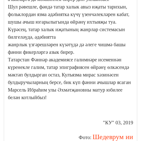
Шул рәвешле, фәндә татар халык авыз иҗаты тарихын,
фольклордан язма әдәбиятка күчү үзенчәлекләрен кабат,
шушы ачыш югарылыгында өйрәнү ихтыяҗы туа.
Күрәсең, татар халык иҗатының жанрлар системасын
билгеләүдә, әдәбиятта
жанрлык үзгәрешләрен күзәтүдә дә әлеге чишмә башы
фәнни фикерләргә азык бирер.
Татарстан Фәннәр академиясе галимнәре исеменнән
күренекле галим, татар эпиграфиясен өйрәнү өлкәсендә
мәктәп булдырган остаз, Кулъязма мирас хәзинәсен
булдыручыларның берсе, бик күп фәнни ачышлар ясаган
Марсель Ибраһим улы Әхмәтҗановны матур юбилее
белән котлыйбыз!
"КУ" 03, 2019
Шедеврум ии
Фото: