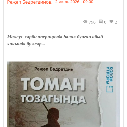
Рәҗәп Бәдретдинов,
2 июль 2026 - 09:00
796
0
2
Махсус хәрби операциядә һәлак булган абый
хакында бу әсәр...