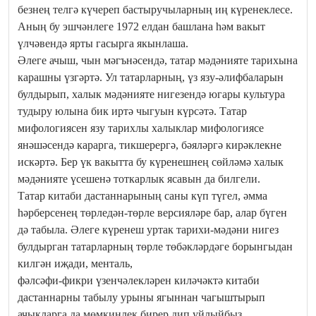
безнең телгә күчереп бастыручыларның иң күренеклесе.
Аның бу эшчәнлеге 1972 елдан башлана һәм вакыт
үлчәвендә ярты гасырга якынлаша.
Әлеге ачыш, чын мәгънәсендә, татар мәдәнияте тарихына
карашны үзгәртә. Ул татарларның, үз язу-әлифбаларын
булдырып, халык мәдәнияте нигезендә югары культура
тудыру юлына бик иртә чыгуын күрсәтә. Татар
мифологиясен язу тарихлы халыклар мифологиясе
янәшәсендә карарга, тикшерергә, бәяләргә кирәклекне
искәртә. Бер үк вакытта бу күренешнең сөйләмә халык
мәдәнияте үсешенә тоткарлык ясавын да билгели.
Татар китаби дастаннарының саны күп түгел, әмма
һәрберсенең төрледән-төрле версияләре бар, алар бүген
дә табыла. Әлеге күренеш уртак тарихи-мәдәни нигез
булдырган татарларның төрле төбәкләрдәге борынгыдан
килгән иҗади, менталь,
фәлсәфи-фикри үзенчәлекләрен киләчәктә китаби
дастаннарны табылу урыны ягыннан чагыштырып
ачыкларга да мөмкинлек бирер дип уйлыйбыз.