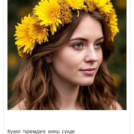
Күңел түремдәге кояш сүнде