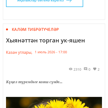
Яңалыклар битенә керегез
КАЛӘМ ТИБРӘТҮЧЕЛӘР
Хыянәттән торган ук-яшен
Казан утлары,
1 июль 2026 - 17:00
2310
0
2
Күңел түремдәге кояш сүнде...