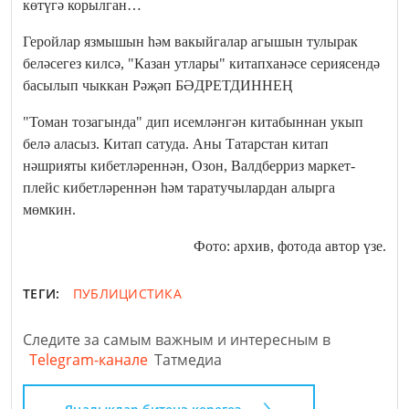
көтүгә корылган…
Геройлар язмышын һәм вакыйгалар агышын тулырак
беләсегез килсә, "Казан утлары" китапханәсе сериясендә
басылып чыккан Рәҗәп БӘДРЕТДИННЕҢ
"Томан тозагында" дип исемләнгән китабыннан укып
белә аласыз. Китап сатуда. Аны Татарстан китап
нәшрияты кибетләреннән, Озон, Валдберриз маркет-
плейс кибетләреннән һәм таратучылардан алырга
мөмкин.
Фото: архив, фотода автор үзе.
ТЕГИ:
ПУБЛИЦИСТИКА
Следите за самым важным и интересным в
Telegram-канале
Татмедиа