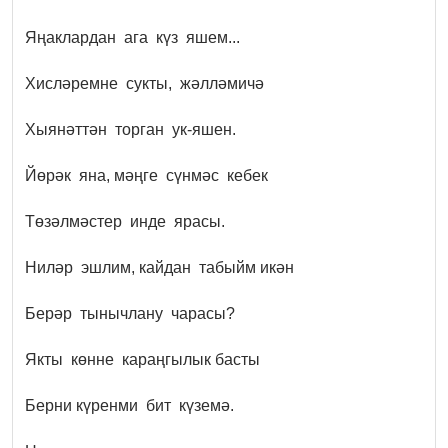
Яңаклардан ага күз яшем...
Х
исләремне сукты, жәлләмичә
Хыянәттән торган ук-яшен.
Йөрәк яна, мәңге сүнмәс кебек
Төзәлмәстер инде ярасы.
Ниләр эшлим, кайдан табыйм икән
Берәр тынычлану чарасы?
Якты көнне караңгылык басты
Берни күренми бит күземә.