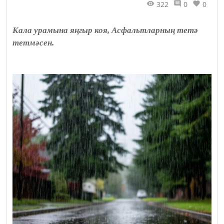
322
0
0
Кала урамына яңгыр коя, Асфальтларның тетә
тетмәсен.