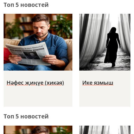
Топ 5 новостей
Нәфес җиңүе (хикәя)
Ике язмыш
Топ 5 новостей