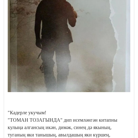
"Кадерле укучым!
"ТОМАН ТОЗАГЫНДА" дип исемләнгән китапны
кулыңа алгансың икән, димәк, синең дә якының,
туганың яки танышың, авылдашың яки күршең,