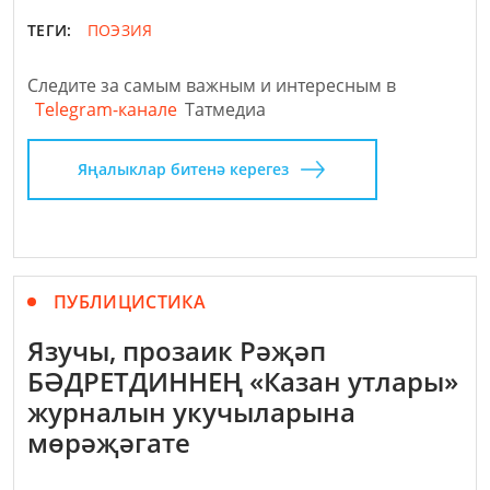
ТЕГИ:
ПОЭЗИЯ
Следите за самым важным и интересным в
Telegram-канале
Татмедиа
Яңалыклар битенә керегез
ПУБЛИЦИСТИКА
Язучы, прозаик Рәҗәп
БӘДРЕТДИННЕҢ «Казан утлары»
журналын укучыларына
мөрәҗәгате