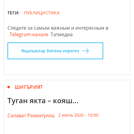
ТЕГИ:
ПУБЛИЦИСТИКА
Следите за самым важным и интересным в
Telegram-канале
Татмедиа
Яңалыклар битенә керегез
ШИГЪРИЯТ
Туган якта – кояш...
Салават Рәхмәтулла,
2 июль 2026 - 10:00