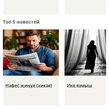
Топ 5 новостей
Нәфес җиңүе (хикәя)
Ике язмыш