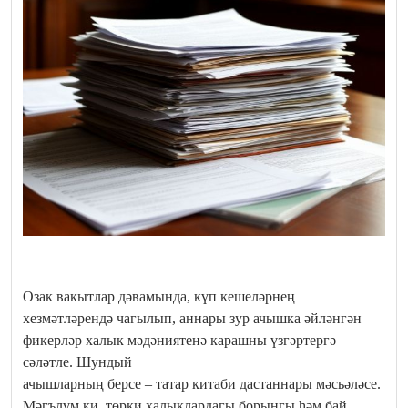
Озак вакытлар дәвамында, күп кешеләрнең
хезмәтләрендә чагылып, аннары зур ачышка әйләнгән
фикерләр халык мәдәниятенә карашны үзгәртергә
сәләтле. Шундый
ачышларның берсе – татар китаби дастаннары мәсьәләсе.
Мәгълүм ки, төрки халыклардагы борынгы һәм бай