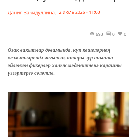
Дания Заһидуллина,
2 июль 2026 - 11:00
693
0
0
Озак вакытлар дәвамында, күп кешеләрнең
хезмәтләрендә чагылып, аннары зур ачышка
әйләнгән фикерләр халык мәдәниятенә карашны
үзгәртергә сәләтле.