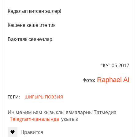
Кадалып китсен эшләр!
Кешене кеше итә тик
Вак-төяк сөенечләр.
"КУ" 05,2017
Raphael Ai
Фото:
ТЕГИ:
ШИГЫРЬ
ПОЭЗИЯ
Иң мөһим һәм кызыклы язмаларны Татмедиа
Telegram-каналында
укыгыз
Нравится