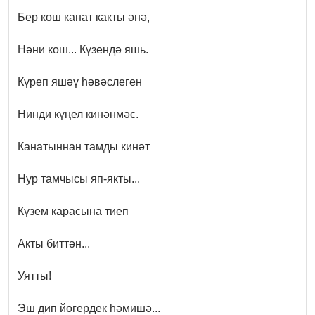
Бер кош канат какты әнә,
Нәни кош... Күзендә яшь.
Күреп яшәү һәвәслеген
Нинди күңел кинәнмәс.
Канатыннан тамды кинәт
Нур тамчысы яп-якты...
Күзем карасына тиеп
Акты биттән...
Уятты!
Эш дип йөгердек һәмишә...