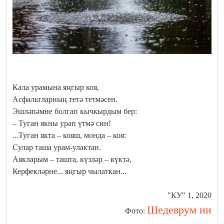
Кала урамына яңгыр коя,
Асфальтларның тетә тетмәсен.
Эшләпәмне болгап кычкырдым бер:
– Туган якны урап үтмә син!
...Туган якта – кояш, монда – коя:
Сулар таша урам-улактан.
Аякларым – ташта, күзләр – күктә,
Керфекләрне... яңгыр чылаткан...
"КУ" 1, 2020
Шедеврум ии
Фото: