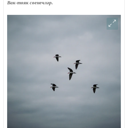
Вак-төяк сөенечләр.