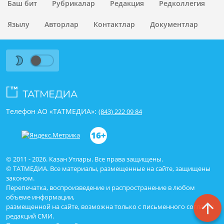
Баш бит
Рубрикалар
Редакция
Редколлегия
Язылу
Авторлар
Контактлар
Документлар
Телефон АО «ТАТМЕДИА»:
(843) 222 09 84
16+
© 2011 - 2026. Казан Утлары. Все права защищены.
© ТАТМЕДИА. Все материалы, размещенные на сайте, защищены
законом.
Перепечатка, воспроизведение и распространение в любом
объеме информации,
размещенной на сайте, возможна только с письменного согласия
редакций СМИ.