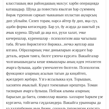
классташың яки райондашың махсус хәрби операциядә
каташадыр. Шуңа да повестьта язылган һәр сүземнең
йөрәк түреннән саркып чыкканын ихластан аңларсың
дип уйлыйм. Сизеп торам, нәрсә әйтер бу дип, яңа сүз,
әдәби форма көтәсеңдер. Бар ул, бу әсәрдә дә шактый ук
ачык күренә. Шулай да аңа юл, рухи халәт, эчке
кичерешләр, күренешләр - психологизм аша чагылыш
таба. Ягъни йөрәктәгесе йөрәккә...нечкә җепләр аша
ялгана. Образларның эчке дөньяларын әсәрдәге һәр
деталь, аерым тамга, билге үзенчә күрсәтә. Вакыйгалар
чолганышындагы кеше язмышлары аның идея эчтәлеген
ачарга булыша, әдәби үзенчәлеген билгели. Психологик
функциясе аларның асылын тагын да киңәйтеп,
җәелдереп җибәрә. Үзгә яссылыкка куя. Торышын,
хасиятен ачыклый. Күңел тоемлавын ирештерә. Томан
тасвирын ачарга булыша. Пейзаж алымы аларның
барысын да баета, символлар яшәеш- хәлләрне һәркем үзе
күргәнчә, тойганча гәүдәләндерә. Вакыйга урыннары да
үз халәтебезнең чын йөзен, социаль тирәнлеген күрсәтә.