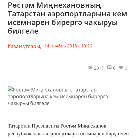
Рөстәм Миңнехановның
Татарстан аэропортларына кем
исемнәрен бирергә чакыруы
билгеле
Казан утлары,
14 ноябрь 2018 - 19:26
2017
0
0
Татарстан Президенты Рөстәм Миңнеханов
республикадагы аэропортларга исемнәрен бирү өчен