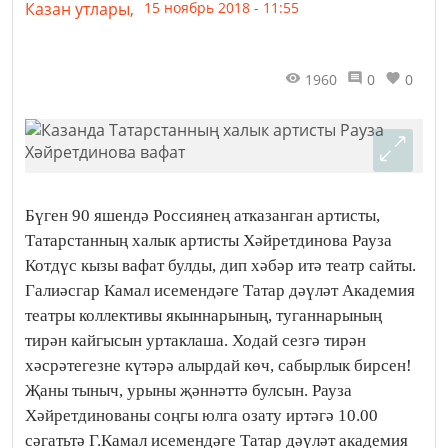
Казан утлары,
15 ноябрь 2018 - 11:55
1960
0
0
Бүген 90 яшендә Россиянең атказанган артисты,
Татарстанның халык артисты Хәйретдинова Рауза
Котдүс кызы вафат булды, дип хәбәр итә театр сайты.
Галиәсгар Камал исемендәге Татар дәүләт Академия
театры коллективы якыннарының, туганнарының
тирән кайгысын уртаклаша.
Ходай сезгә тирән
хәсрәтегезне күтәрә алырдай көч, сабырлык бирсен!
Җаны тыныч, урыны җәннәттә булсын. Рауза
Хәйретдинованы соңгы юлга озату иртәгә 10.00
сәгатьтә Г.Камал исемендәге Татар дәүләт академия