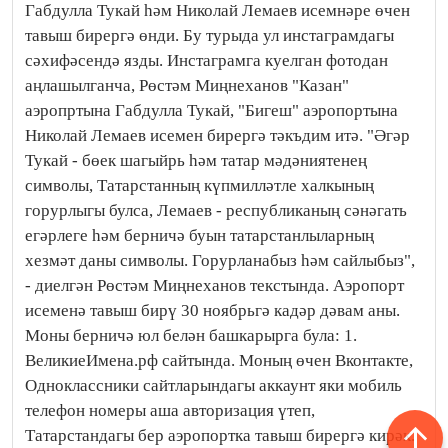
Габдулла Тукай һәм Николай Лемаев исемнәре өчен
тавыш бирергә өнди. Бу турыда ул инстаграмдагы
сәхифәсендә язды.
Инстаграмга куелган фотодан
аңлашылганча, Рөстәм Миңнеханов "Казан"
аэропртына Габдулла Тукай, "Бигеш" аэропортына
Николай Лемаев исемен бирергә тәкъдим итә. "Әгәр
Тукай - бөек шагыйрь һәм татар мәдәниятенең
символы, Татарстанның күпмилләтле халкының
горурлыгы булса, Лемаев - республиканың сәнәгать
егәрлеге һәм берничә буын татарстанлыларның
хезмәт даны символы. Горурланабыз һәм сайлыбыз",
- диелгән Рөстәм Миңнеханов текстында. Аэропорт
исеменә тавыш бирү 30 ноябрьгә кадәр дәвам аны.
Моны берничә юл белән башкарырга була: 1.
ВеликиеИмена.рф сайтында. Моның өчен Вконтакте,
Одноклассники сайтларындагы аккаунт яки мобиль
телефон номеры аша авторизация үтеп,
Татарстандагы бер аэропортка тавыш бирергә кирәк.