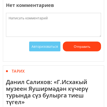
Нет комментариев
Авторизоваться
Отправить
ТАРИХ
Данил Салихов: «Г.Исхакый
музеен Яуширмәдән күчерү
турында сүз булырга тиеш
түгел»