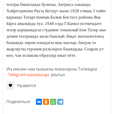
театры бинасында булачак. Актриса хакында:
Хәйретдинова Рауза Котдүс кызы 1928 ел­ның 3 гыйн­
ва­рын­да Татарстанның Ба­лык Бис­тә­се ра­йо­ны Яңа
Ыр­га авы­лын­да туа. 1948 ел­да Г.Ка­мал исе­мен­дә­ге
те­атр кар­шын­да­гы сту­ди­я­не тә­мам­лый һәм Та­тар ака­
де­мия те­ат­рын­да эш­ли баш­лый. Иҗат эш­чән­ле­ге­нең
ба­шын­да ли­рик план­да­гы яшь кыз­лар, биг­рәк тә
җырлаучы героиня роль­лә­рен баш­ка­рды. Соң­рак үт­
кен, чая холыклы об­раз­лар иҗат итте.
Иң мөһим һәм кызыклы язмаларны Татмедиа
Telegram-каналында
укыгыз
Нравится
Поделиться: