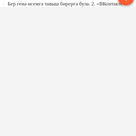
Бер генә исемгә тавыш бирергә була. 2. «ВКонтакте»
һәм «Одноклассники» социаль челтәре аша. 3. 8-800-
707-93-17 номерына шалтыратып. 4. Самолет
бортында, аэропортлардагы пунктларда анкета
тутырып.
Посмотреть эту публикацию в Instagram