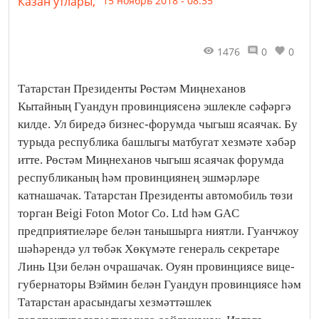
Казан утлары,
15 ноябрь 2018 - 08:35
1476
0
0
Татарстан Президенты Рөстәм Миңнеханов
Кытайның Гуандун провинциясенә эшлекле сәфәргә
килде. Ул биредә бизнес-форумда чыгыш ясаячак. Бу
турыда республика башлыгы матбугат хезмәте хәбәр
итте. Рөстәм Миңнеханов чыгыш ясаячак форумда
республиканың һәм провинциянең эшмәрләре
катнашачак. Татарстан Президенты автомобиль төзи
торган Beigi Foton Motor Co. Ltd һәм GAC
предприятиеләре белән танышырга ниятли. Гуанчжоу
шәһәрендә ул төбәк Хөкүмәте генераль секретаре
Линь Цзи белән очрашачак. Оуян провинциясе вице-
губернаторы Вэймин белән Гуандун провинциясе һәм
Татарстан арасындагы хезмәттәшлек