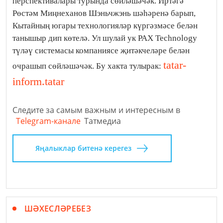
перспективалары турында сөйләшәчәк. Иртәгә
Рөстәм Миңнеханов Шэньчжэнь шәһәренә барып,
Кытайның югары технологияләр күргәзмәсе белән
танышыр дип көтелә. Ул шулай ук PAX Technology
түләү системасы компаниясе җитәкчеләре белән
tatar-
очрашып сөйләшәчәк. Бу хакта тулырак:
inform.tatar
Следите за самым важным и интересным в
Telegram-канале
Татмедиа
Яңалыклар битенә керегез
ШӘХЕСЛӘРЕБЕЗ