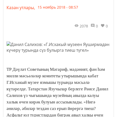
Казан утлары,
15 ноябрь 2018 - 08:57
2078
0
0
ТР Дәүләт Советының Мәгариф, мәдәният, фән һәм
милли мәсьәләләр комитеты утырышында кабат
Г.Исхакый музее язмышы турында мәсьәлә
күтәрелде.
Татарстан Язучылар берлеге Рәисе Данил
Салихов үз чыгышында музейның авылда калуы
халык өчен кирәк булуын ассызыклады. «Нигә
әниләр, әбиләр тездән саз ерып йөрергә тиеш?
Асфальт юл туристлардан бигрәк авыл халкы өчен