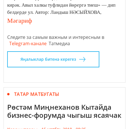
кирәк. Авыл халкы туфлидан йөрергә тиеш» — дип
белдерде ул. Автор: Ландыш НӘСЫЙХОВА,
Мәгариф
Следите за самым важным и интересным в
Telegram-канале
Татмедиа
Яңалыклар битенә керегез
ТАТАР МАТБУГАТЫ
Рөстәм Миңнеханов Кытайда
бизнес-форумда чыгыш ясаячак