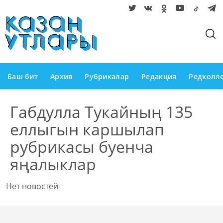
Баш бит
Архив
Рубрикалар
Редакция
Редколл
Габдулла Тукайның 135
еллыгын каршылап
рубрикасы буенча
яңалыклар
Нет новостей