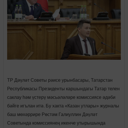
ТР Дәүләт Советы рәисе урынбасары, Татарстан
Республикасы Президенты каршындагы Татар телен
саклау һәм үстерү мәсьәләләре комиссиясе әдәби
бәйге игълан итә. Бу хакта «Казан утлары» журналы
баш мөхәррире Рөстәм Галиуллин Дәүләт
Советында комиссиянең икенче утырышында