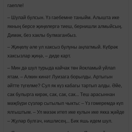
гаепле!
– Шулай булсын. Үз гаебемне таныйм. Алышта ике
якның берсе җиңелергә тиеш, бернишли алмыйсың.
Димәк, без хаклы булмаганбыз.
– Җиңелү әле ул хаксыз булуны аңлатмый. Күбрәк
хаксызлар җиңә, – диде карт.
– Мин дә шул турыда кайчак төн йокламый уйлап
ятам. – Алкин кинәт Луизага борылды. Артыгын
әйтте түгелме? Сул як күз кабагы тартып алды. Әйе,
сак булырга кирәк, сак, сак, сак... Теш арасыннан
мәҗбүри сүзләр сытылып чыкты: – Үз гомеремдә күп
ялгыштым. – Ул мәзәк итеп ике кулын ике якка җәйде
– Җүләр булгач, нишлисең... Бик яшь идем шул.