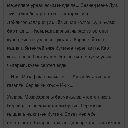
мәхәлләгә урнашасым килде дә... Сезнең менә Луи..
луи... (дип берара тотлыгып торды ул),
Ләйлигөлбәдәрнең абыйсыннан калган буш бүлмә
бар икән... – Һәм, картларның чырае үзгәргәнен
күреп, кинәт сүзеннән туктады. Карчык, йөзен
каплап, бөтенләй эчке бүлмәгә кереп китте. Карт
кесәсеннән бөгәрләнеп беткән кызыл кулъяулык
чыгарып, күзен сөртеп алды.
– Әйе, Мозаффар бүлмәсе... – Аның бугазыннан
газаплы бер өн чыкты: – И-их...
Уллары Мозаффарны басмачылар үтергән икән.
Берничә ел элек мөгаллим булып, бер үзбәк
кышлагына киткән булган. Совет мәктәбе
оештырган. Татарны язмыш җилләре кая гына илтеп