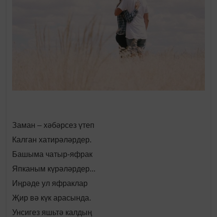
Заман – хәбәрсез үтеп
Калган хатирәләрдер.
Башыма чатыр-яфрак
Япканым күрәләрдер...
Иңрәде ул яфраклар
Җир вә күк арасында.
Унсигез яшьтә калдың