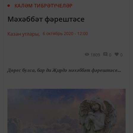
КАЛӘМ ТИБРӘТҮЧЕЛӘР
Мәхәббәт фәрештәсе
Казан утлары,
6 октябрь 2020 - 12:00
1809
0
0
Дөрес булса, бар ди Җирдә мәхәббәт фәрештәсе...