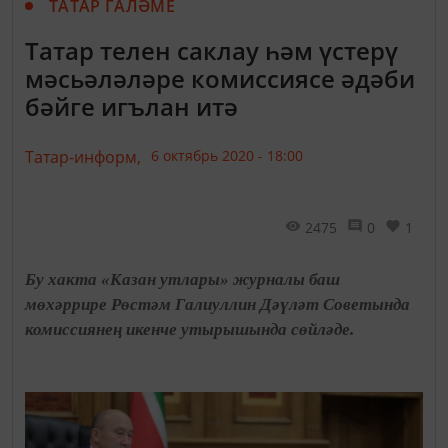
ТАТАР ГАЛӘМЕ
Татар телен саклау һәм үстерү
мәсьәләләре комиссиясе әдәби
бәйге игълан итә
Татар-информ,
6 октябрь 2020 - 18:00
2475
0
1
Бу хакта «Казан утлары» журналы баш
мөхәррире Рөстәм Галиуллин Дәүләт Советында
комиссиянең икенче утырышында сөйләде.