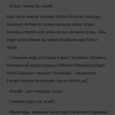
– Ильяс Алкин бу, әткәй!
Карт җете зәңгәр күзләре белән Ильяска текәлде.
Ышанып бетмәгән сыман кызына карап алды.
Аннары елмаеп, киң учлы кулын кунакка сузды. Аны
инде хәзер берни дә гаҗәпләндерми иде булса
кирәк.
– Синмени инде ул Ильяс Алкин? Беләбез, беләбез...
Бөтенрәсәй хәрби шурасы! Милләт Мәҗлесе! Идел-
Урал! Башкорт гаскәре! Нәтиҗәдә – шымытыр!
Үзеңне гаепле сизәсеңме соң аз булса да?
– Әткәй! – дип ялварды кызы.
– Гаебем нидә соң, агай?
– Җиңелүдә, энекәем, җиңелүдә! Җиңелүче һәрвакыт