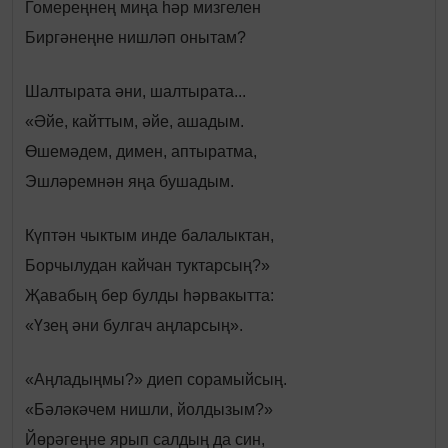
Гомереңнең миңа һәр мизгелен
Биргәнеңне нишләп онытам?
Шалтырата әни, шалтырата...
«Әйе, кайттым, әйе, ашадым.
Өшемәдем, димен, аптыратма,
Эшләремнән яңа бушадым.
Күптән чыктым инде балалыктан,
Борчылудан кайчан туктарсың?»
Җавабың бер булды һәрвакытта:
«Үзең әни булгач аңларсың».
«Аңладыңмы?» диеп сорамыйсың.
«Бәләкәчем нишли, йолдызым?»
Йөрәгеңне ярып салдың да син,