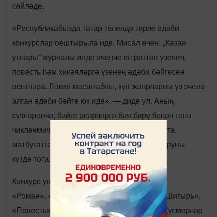
сөйләде.
«Республикабызда татар телендә төрле әдәби
конкурслар оештырыла иде. Мисал өчен, „Казан
утлары“ журналы инде өченче ел рәттән үзенең
повесть һәм хикәяләргә үзенең әдәби бәйгесен
оештыра. Ләкин масштаблы, күп жанрларны үз эченә
алган әдәби бәйге юк иде», — диде ул. Аның
сүзләренчә, бәйге әсәрләргә бәя бирү белән генә
чикләнмичә, электрон версиясен Интернетта,
матбугатта чыгаруны, аудиокитаплар яздыруны
күздә тота.
Конкурс ун номинациядә үткәрелә. Болар:
«Роман», «Повесть», «Хикәя», «Поэма», «Шигырь»,
«Повесть» (үсмерләр әдәбияты), «Хикәя» (үсмерләр