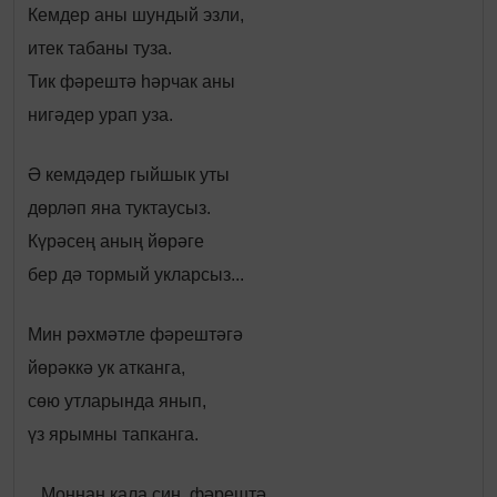
Кемдер аны шундый эзли,
итек табаны туза.
Тик фәрештә һәрчак аны
нигәдер урап уза.
Ә кемдәдер гыйшык уты
дөрләп яна туктаусыз.
Күрәсең аның йөрәге
бер дә тормый укларсыз...
Мин рәхмәтле фәрештәгә
йөрәккә ук атканга,
сөю утларында янып,
үз ярымны тапканга.
...Моннан кала син, фәрештә,