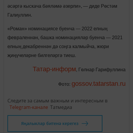
әсәргә кыскача бәяләмә әзерли», — диде Рөстәм
Галиуллин.
«Роман» номинациясе буенча — 2022 елның
февраленнән, башка номинацияләр буенча — 2021
елның декабреннән дә соңга калмыйча, жюри
җиңүчеләрне билгеләргә тиеш.
Татар-информ
, Гөлнар Гарифуллина
gossov.tatarstan.ru
Фото:
Следите за самым важным и интересным в
Telegram-канале
Татмедиа
Яңалыклар битенә керегез