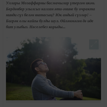
Уллары Мозаффарны басмачылар үтергән икән.
Бердәнбер угылсыз калган әти-әнине бу очракта
нинди сүз белән юатасың? Юк андый сүзләр! –
Бигрәк олы кайгы булды шул. Өйләнмәгән дә иде
бит улыбыз. Нәселебез корыды...