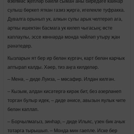
өзелмәс җепләр бәйли сыман аны биредәге кайнар
сулыш бөркеп яткан газиз җиргә, игелекле туфракка.
Дувалга орынып ук, алкын сулы арык челтерәп ага,
арткы ишектән басмага ук килеп чыгасың; өсте
каплаулы, эссе көннәрдә монда чәйләп утыру җан
рәхәтедер.
Кызларын ят бер ир белән күргәч, карт белән карчык
аптырап калды. Хәер, тиз аңга килделәр.
– Менә, – диде Луиза, – мөсафир. Илдән килгән.
– Кызым, алдан кисәтергә кирәк бит, без әзерләнеп
торган булыр идек, – диде әнисе, авызын яулык чите
белән каплап.
– Борчылмагыз, зинһар, – диде Ильяс, үзен бик ачык
тотарга тырышып. – Монда мин гаепле. Иске бер