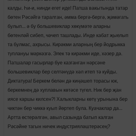
калды. Һи-и, нинди егет иде! Патша вакытында татар
бөтен Рәсәйгә таралган, әмма бергә-бергә, җәмәгать
булып... ә бу большевиклар хөкүмәте аларны
бөтенләй сибеп, чәчеп ташлады. Инде кабат җыелып
та булмас, ахрысы. Кирәкми аларның бер йодрыкка
туплануы мәркәзгә. Элек тә кирәкми иде, хәзер дә.
Патшалар гасырлар буе казганган нәрсәне
большевиклар бер селтәнүдә хәл итеп тә куйды.
Диктатура! Беркем белән дә киңәшеп торасы юк,
беркемнең дә хуплавын көтәсе түгел. Ник бер җан
иясе каршы килсен?! Халыкларны көтү урынына бер
чиктән бер чиккә куып йөртеп була. Куачаклар да...
Артта өстерәлгән, авыл сазында батып калган
Рәсәйне тагын ничек индустрияләштерәсең?