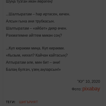
Шуңа тузган икән йөрәгең!
...Шалтыратам – һәр иртәсен, кичен.
Алсын гына әни трубкасын.
Шалтыратам – «әйбәт» дияр өчен.
Рәхмәтемне әйттем микән соң?
...Күп кирәкми миңа. Күп кирәкми.
«Кызым, нихәл? Кайчан кайтасың?
Аптыратам әле, мин бит – әни!
Балаң булгач, үзең аңларсын!»
"КУ" 10, 2020
pixabay
Фото:
ТЕГИ:
ШИГЪРИЯТ