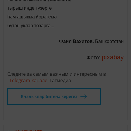
тырыш инде түзәргә
һәм ашыкма йөрәгемә
бүтән уклар төзәргә...
Фаил Вахитов
. Башкортстан
pixabay
Фото:
Следите за самым важным и интересным в
Telegram-канале
Татмедиа
Яңалыклар битенә керегез