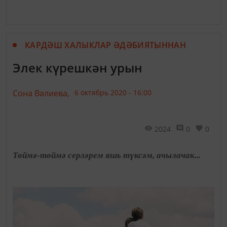
КАРДӘШ ХАЛЫКЛАР ӘДӘБИЯТЫННАН
Элек күрешкән урын
Сона Вәлиева,
6 октябрь 2020 - 16:00
2024
0
0
Төймә-төймә серләрем яшь түксәм, ачылачак...