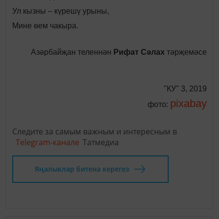
Ул кызны – күрешү урыны,
Мине өем чакыра.
Азәрбайҗан теленнән
Рифат Сәлах
тәрҗемәсе
"КУ" 3, 2019
pixabay
фото:
Следите за самым важным и интересным в
Telegram-канале
Татмедиа
Яңалыклар битенә керегез