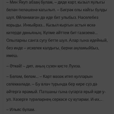
– Мин Якуп абзаң булам, – диде карт, кызыл яулыгы
белән пеләшенә кагылып. – Бигрәк олы кайгы булды
шул. Өйләнмәгән дә иде бит улыбыз. Нәселебез
корыды. Инкыйраз... Кызыл кыргын астын өскә
китерде дөньяның. Күпме әйттем бит газиземә...
Олыларны санга сугу бетте шул. Алар гына идейный,
без инде – искелек калдыгы, берни аңламыйбыз,
имеш.
– Әткәй! – дип, аның сүзен кисте Луиза.
– Беләм, беләм... – Карт мәзәк итеп кулларын
селеккәләде. – Бу влач турында бер кире сүз дә
әйтергә ярамый. Патшаны гына сүгәргә ярый иде у-
ул. Хәзерге түрәләрнең серкәсе су күтәрми. И-их...
– Ильяс булам.