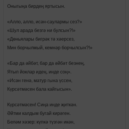
Оныгыңа бирдең яртысын.
«Алло, алло, исән-саулармы сез?»
«Шул арада безгә ни булсын?!»
«Дөньялары бигрәк тә хәерсез,
Мин борчылмый, кемнәр борчылсын?!»
«Бар да әйбәт, бар да әйбәт безнең,
Ятып йоклар идең, инде соң».
«Исән генә, матур гына үссен,
Күрсәтмәсен бала кайгысын».
Күрсәтмәсен! Сиңа инде җиткән.
Әйтми калдым бугай кирәген.
Беләм хәзер: күпкә түзгән икән,