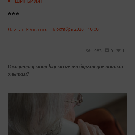
ШИГЪРИЯТ
***
Ләйсән Юнысова,
6 октябрь 2020 - 10:00
1983
0
1
Гомереңнең миңа һәр мизгелен биргәнеңне нишләп
онытам?