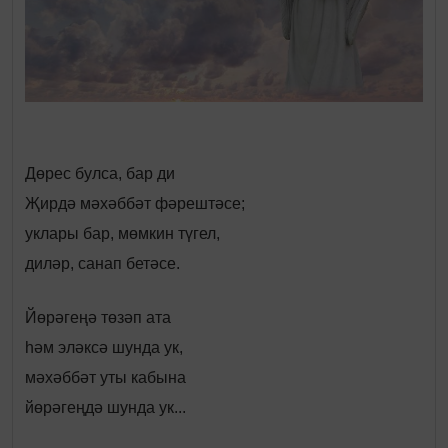
Дөрес булса, бар ди
Җирдә мәхәббәт фәрештәсе;
уклары бар, мөмкин түгел,
диләр, санап бетәсе.
Йөрәгеңә төзәп ата
һәм эләксә шунда ук,
мәхәббәт уты кабына
йөрәгеңдә шунда ук...