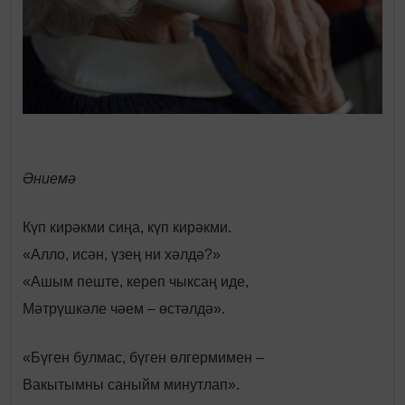
Әниемә
Күп кирәкми сиңа, күп кирәкми.
«Алло, исән, үзең ни хәлдә?»
«Ашым пеште, кереп чыксаң иде,
Мәтрүшкәле чәем – өстәлдә».
«Бүген булмас, бүген өлгермимен –
Вакытымны саныйм минутлап».