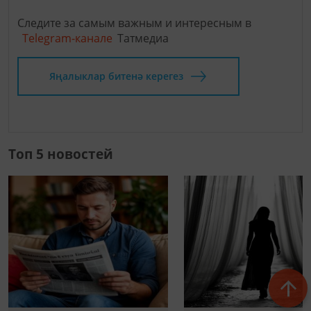
Следите за самым важным и интересным в
Telegram-канале
Татмедиа
Яңалыклар битенә керегез
Топ 5 новостей