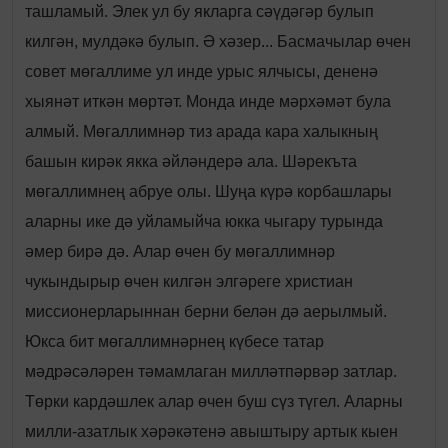
ташламый. Элек ул бу якларга сәүдәгәр булып
килгән, мулдәкә булып. Ә хәзер... Басмачылар өчен
совет мөгаллиме ул инде урыс ялчысы, дененә
хыянәт иткән мөртәт. Монда инде мәрхәмәт була
алмый. Мөгаллимнәр тиз арада кара халыкның
башын кирәк якка әйләндерә ала. Шәрекъта
мөгаллимнең абруе олы. Шуңа күрә корбашлары
аларны ике дә уйламыйча юкка чыгару турында
әмер бирә дә. Алар өчен бу мөгаллимнәр
чукындырыр өчен килгән элгәреге христиан
миссионерларыннан берни белән дә аерылмый.
Юкса бит мөгаллимнәрнең күбесе татар
мәдрәсәләрен тәмамлаган милләтпәрвәр затлар.
Төрки кардәшлек алар өчен буш сүз түгел. Аларны
милли-азатлык хәрәкәтенә авыштыру артык кыен