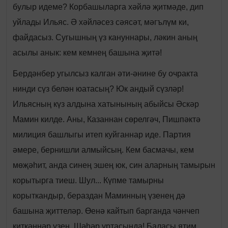
булыр идеме? Корбашыларга хәйлә җитмәде, дип
уйлады Ильяс. Ә хәйләсез сәясәт, мәгълүм ки,
файдасыз. Сугышның үз кануннары, ләкин аның
асылы анык: кем кемнең башына җитә!
Бердәнбер угылсыз калган әти-әнине бу очракта
нинди сүз белән юатасың? Юк андый сүзләр!
Ильясның күз алдына хатынының абыйсы Әскәр
Мамин килде. Аны, Казаннан сөрелгәч, Пишпәктә
милиция башлыгы итеп куйганнар иде. Партия
әмере, бернишли алмыйсың. Кем басмачы, кем
мөҗәһит, анда синең эшең юк, син аларның тамырын
корытырга тиеш. Шул... Күпме тамырны
корыткандыр, бераздан Маминның үзенең дә
башына җиттеләр. Өенә кайтып барганда чәнчеп
киткәннәр үзен. Шәһәр уртасында! Баласы ятим