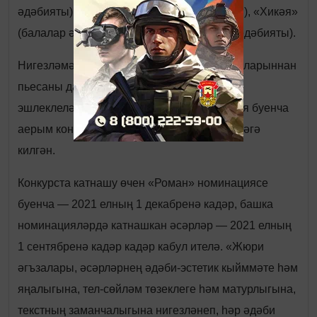
әдәбияты), «Шигырь» (үсмерләр әдәбияты), «Хикәя»
(балалар әдәбияты), «Шигырь» (балалар әдәбияты).
Нигезләмәне әзерләгәндә, комиссия әгъзаларыннан
пьесаны да кертү тәкъдиме булган. Театр
эшлеклеләре берлеге заманча драматургия буенча
аерым конкурс игълан итәчәк, дигән нәтиҗәгә
килгән.
Конкурста катнашу өчен «Роман» номинациясе
буенча — 2021 елның 1 декабренә кадәр, башка
номинацияләрдә катнашкан әсәрләр — 2021 елның
1 сентябренә кадәр кадәр кабул ителә. «Жюри
әгъзалары, әсәрләрнең әдәби-эстетик кыйммәте һәм
яңалыгына, тел-сөйләм төзеклеге һәм матурлыгына,
текстның заманчалыгына нигезләнеп, һәр әдәби