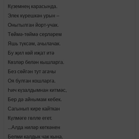
Күземнең карасында.
Элек күрешкән урын –
Онытылган йорт-учак.
Төймә-төймә серләрем
Яшь түксәм, ачылачак.
Бу җил көй иҗат итә
Көзләр белән кышларга.
Без сөйгән тут агачы
Оя булган кошларга.
Һич күзалдымнан китмәс,
Бер дә айнымам кебек.
Сагынып кире кайткан
Күлмәге гөлле егет.
...Алда ниләр көткәнен
Белми калдык чак кына.