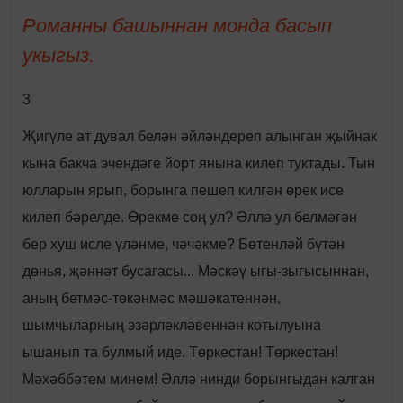
Романны башыннан монда басып
укыгыз.
3
Җигүле ат дувал белән әйләндереп алынган җыйнак
кына бакча эчендәге йорт янына килеп туктады. Тын
юлларын ярып, борынга пешеп килгән өрек исе
килеп бәрелде. Өрекме соң ул? Әллә ул белмәгән
бер хуш исле үләнме, чәчәкме? Бөтенләй бүтән
дөнья, җәннәт бусагасы... Мәскәү ыгы-зыгысыннан,
аның бетмәс-төкәнмәс мәшәкатеннән,
шымчыларның эзәрлекләвеннән котылуына
ышанып та булмый иде. Төркестан! Төркестан!
Мәхәббәтем минем! Әллә нинди борынгыдан калган