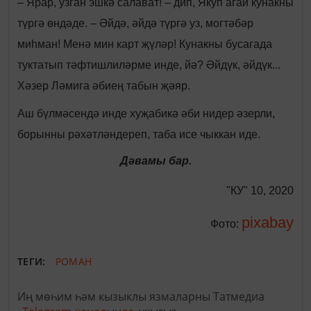
– Ярар, узган эшкә салават! – дип, Якуп агай кунакны
түргә өндәде. – Әйдә, әйдә түргә уз, могтәбәр
миһман! Менә мин карт җүләр! Кунакны бусагада
туктатып тәфтишлиләрме инде, йә? Әйдүк, әйдүк...
Хәзер Ләмига әбиең табын җәяр.
Аш бүлмәсендә инде хуҗабикә әби нидер әзерли,
борынны рәхәтләндереп, таба исе чыккан иде.
Дәвамы бар.
"КУ" 10, 2020
pixabay
Фото:
ТЕГИ:
РОМАН
Иң мөһим һәм кызыклы язмаларны Татмедиа