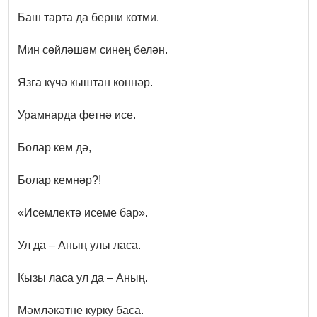
Баш тарта да берни көтми.
Мин сөйләшәм синең белән.
Язга күчә кыштан көннәр.
Урамнарда фетнә исе.
Болар кем дә,
Болар кемнәр?!
«Исемлектә исеме бар».
Ул да – Аның улы ласа.
Кызы ласа ул да – Аның.
Мәмләкәтне курку баса.