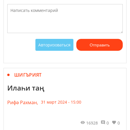
Авторизоваться
Отправить
ШИГЪРИЯТ
Илаһи таң
Рифә Рахман,
31 март 2024 - 15:00
16928
0
0