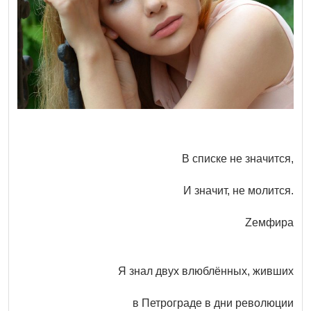
В списке не значится,
И значит, не молится.
Zемфира
Я знал двух влюблённых, живших
в Петрограде в дни революции