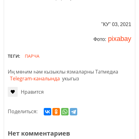
"КУ" 03, 2021
pixabay
Фото:
ТЕГИ:
ПАРЧА
Иң мөһим һәм кызыклы язмаларны Татмедиа
Telegram-каналында
укыгыз
Нравится
Поделиться:
Нет комментариев