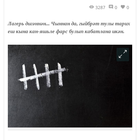
3287
0
0
Лагерь дигәннән... Чыннан да, гыйбрәт тулы тарих
еш кына кан-яшьле фарс булып кабатлана икән.