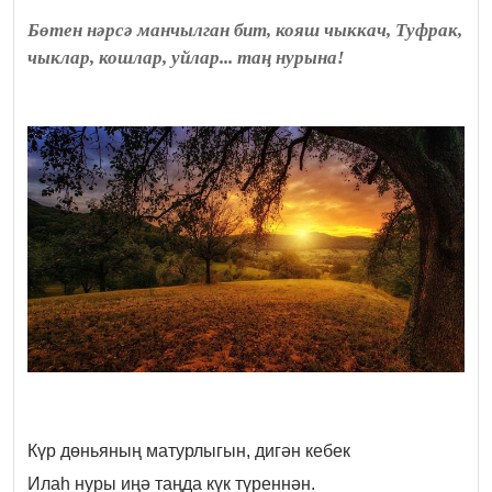
Бөтен нәрсә манчылган бит, кояш чыккач, Туфрак,
чыклар, кошлар, уйлар... таң нурына!
Күр дөньяның матурлыгын, дигән кебек
Илаһ нуры иңә таңда күк түреннән.