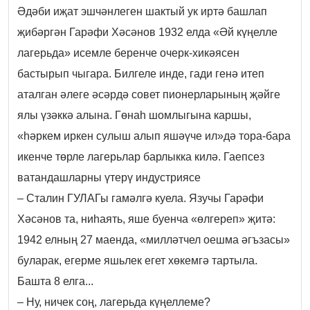
Әдәби иҗат эшчәнлеген шактый ук иртә башлап
җибәргән Гарәфи Хәсәнов 1932 елда «Әй күңелле
лагерьда» исемле беренче очерк-хикәясен
бастырып чыгара. Билгеле инде, гади генә итеп
аталган әлеге әсәрдә совет пионерларының җәйге
ялы үзәккә алына. Гөнаһ шомлыгына каршы,
«һәркем иркен сулыш алып яшәүче ил»дә тора-бара
икенче төрле лагерьлар барлыкка килә. Гаепсез
ватандашларны үтерү индустриясе
– Сталин ГУЛАГы гамәлгә куела. Язучы Гарәфи
Хәсәнов та, ниһаять, яше буенча «өлгереп» җитә:
1942 елның 27 маенда, «милләтчел оешма әгъзасы»
буларак, егерме яшьлек егет хөкемгә тартыла.
Башта 8 елга...
– Ну, ничек соң, лагерьда күңеллеме?