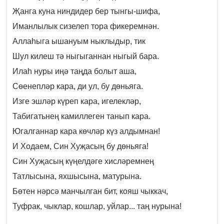
Җанга куна ниндидер бер тынгы-шифа,
Иманлылык сизелеп тора фикеремнән.
Аллаһыга ышануым ныклыдыр, тик
Шул килеш тә ныгыганнан ныгый бара.
Илаһ нуры иңә таңда болыт аша,
Сөенепләр кара, ди ул, бу дөньяга.
Изге эшләр күреп кара, игелекләр,
Табигатьнең камиллеген танып кара.
Югалганнар кара көчләр күз алдымнан!
И Ходаем, Син Хуҗасың бу дөньяга!
Син Хуҗасың күңелдәге хисләремнең
Татлысына, яхшысына, матурына.
Бөтен нәрсә манчылган бит, кояш чыккач,
Туфрак, чыклар, кошлар, уйлар... таң нурына!