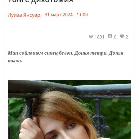
Луиза Янсуар,
31 март 2024 - 11:00
1891
0
2
Мин сөйләшәм синең белән. Дөнья тетри. Дөнья
тына.