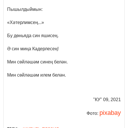
Пышылдыймын:
«Хәтерлимсең...»
Бу дөньяда син яшисең.
Ә син миңа Кадерлесең!
Мин сөйләшәм синең белән.
Мин сөйләшәм илем белән.
"КУ" 09, 2021
pixabay
Фото: