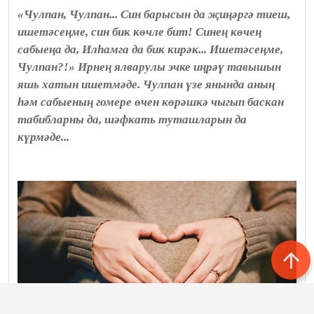
«Чулпан, Чулпан... Син барысын да җиңәргә тиеш,
ишетәсеңме, син бик көчле бит! Синең көчең
сабыеңа да, Илһамга да бик кирәк... Ишетәсеңме,
Чулпан?!» Ирнең ялварулы эчке иңрәү тавышын
яшь хатын ишетмәде. Чулпан үзе янында аның
һәм сабыеның гомере өчен көрәшкә чыгып баскан
табибларны да, шәфкать туташларын да
күрмәде...