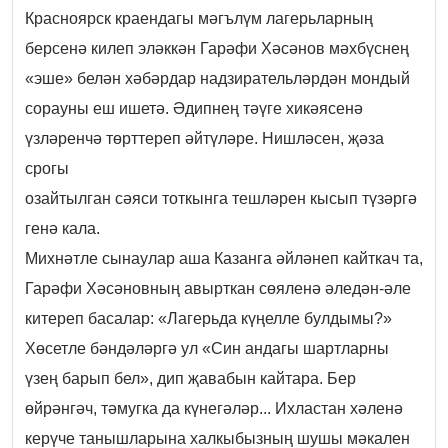
Красноярск краендагы мәгълүм лагерьларның
берсенә килеп эләккән Гарәфи Хәсәнов мәхбүснең
«эше» белән хәбәрдар надзирательләрдән мондый
сорауны еш ишетә. Әдипнең тәүге хикәясенә
үзләренчә төрттереп әйтүләре. Нишләсен, җәза
срогы
озайтылган сәяси тоткынга тешләрен кысып түзәргә
генә кала.
Михнәтле сынаулар аша Казанга әйләнеп кайткач та,
Гарәфи Хәсәновның авырткан сөяленә әледән-әле
китереп басалар: «Лагерьда күңелле булдымы?»
Хөсетле бәндәләргә ул «Син андагы шартларны
үзең барып бел», дип җавабын кайтара. Бер
өйрәнгәч, тәмугка да күнегәләр... Ихластан хәленә
керүче танышларына халкыбызның шушы мәкален