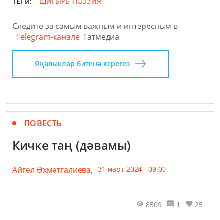
ТЕГИ:
ШИГЫРЬ
ПОЭЗИЯ
Следите за самым важным и интересным в
Telegram-канале
Татмедиа
Яңалыклар битенә керегез
ПОВЕСТЬ
Кичке таң (дәвамы)
Айгөл Әхмәтгалиева,
31 март 2024 - 09:00
8509
1
25