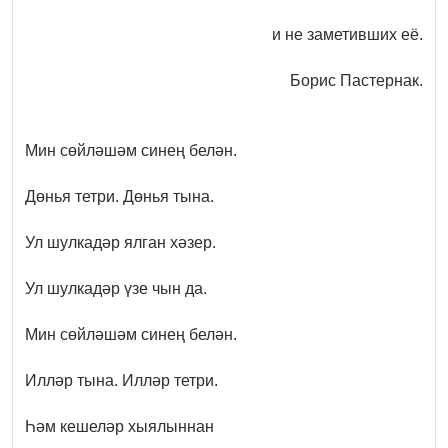
и не заметивших её.
Борис Пастернак.
Мин сөйләшәм синең белән.
Дөнья тетри. Дөнья тына.
Ул шулкадәр ялган хәзер.
Ул шулкадәр үзе чын да.
Мин сөйләшәм синең белән.
Илләр тына. Илләр тетри.
Һәм кешеләр хыялыннан