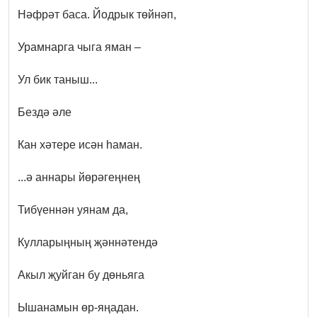
Нәфрәт баса. Йодрык төйнәп,
Урамнарга чыга яман –
Ул бик таныш...
Бездә әле
Кан хәтере исән һаман.
...ә аннары йөрәгеңнең
Тибүеннән уянам да,
Кулларыңның җәннәтендә
Акыл җуйган бу дөньяга
Ышанамын өр-яңадан.