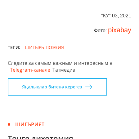
"КУ" 03, 2021
pixabay
Фото:
ТЕГИ:
ШИГЫРЬ
ПОЭЗИЯ
Следите за самым важным и интересным в
Telegram-канале
Татмедиа
Яңалыклар битенә керегез
ШИГЪРИЯТ
Төнге дихотомия