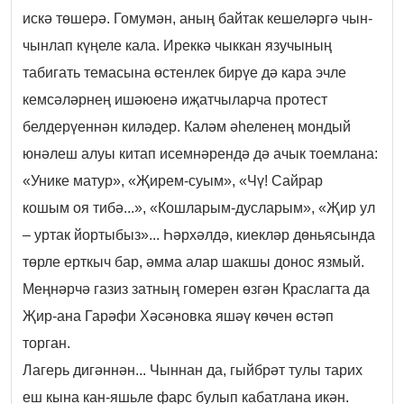
искә төшерә. Гомумән, аның байтак кешеләргә чын-
чынлап күңеле кала. Иреккә чыккан язучының
табигать темасына өстенлек бирүе дә кара эчле
кемсәләрнең ишәюенә иҗатчыларча протест
белдерүеннән киләдер. Каләм әһеленең мондый
юнәлеш алуы китап исемнәрендә дә ачык тоемлана:
«Унике матур», «Җирем-суым», «Чү! Сайрар
кошым оя тибә...», «Кошларым-дусларым», «Җир ул
– уртак йортыбыз»... Һәрхәлдә, киекләр дөньясында
төрле ерткыч бар, әмма алар шакшы донос язмый.
Меңнәрчә газиз затның гомерен өзгән Краслагта да
Җир-ана Гарәфи Хәсәновка яшәү көчен өстәп
торган.
Лагерь дигәннән... Чыннан да, гыйбрәт тулы тарих
еш кына кан-яшьле фарс булып кабатлана икән.